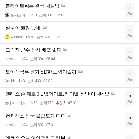
블라이트워는 결국 내실임
1
댓글
도퍼노바
Lv.63
조회 307
13:37
실물이 훨씬 낫네
1
댓글
Parkerz
Lv.70
조회 269
10:38
그림자 군주 상시 배포 좋다
1
댓글
Llawliet
Lv.74
조회 394
08-04
토이삼국은 뭔가 SD한 느낌이랄까
1
댓글
Noobb
Lv.3
조회 433
08-03
젠레스 존 제로 3.1 업데이트, 레미엘 장난 아니네요
8
댓글
로테이터커프
Lv.53
조회 779
추천 5
07-31
컨커러스 삼국 몰입도가 ㄷㄷ
0
댓글
Llawliet
Lv.74
조회 637
07-31
에코스 오브 아인크라드 리뷰