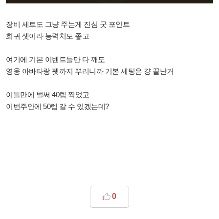
장비 세트도 그냥 주는게 진심 굿 포인트
희귀 셋이라 능력치도 좋고
여기에 기본 이벤트들만 다 깨도
영웅 아바타랑 펫까지 뿌리니까 기본 세팅은 걍 끝난거
이틀만에 벌써 40렙 찍었고
이번주안에 50렙 갈 수 있겠는데?
0