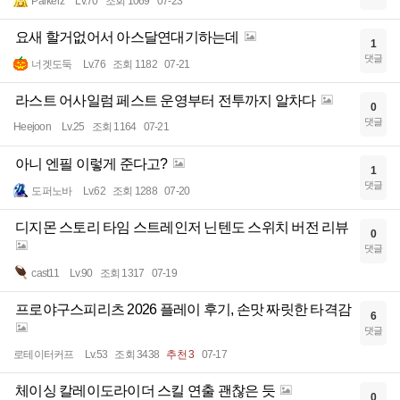
Parkerz
Lv.70
조회 1069
07-23
요새 할거없어서 아스달연대기하는데
1
댓글
너겟도둑
Lv.76
조회 1182
07-21
라스트 어사일럼 페스트 운영부터 전투까지 알차다
0
댓글
Heejoon
Lv.25
조회 1164
07-21
아니 엔필 이렇게 준다고?
1
댓글
도퍼노바
Lv.62
조회 1288
07-20
디지몬 스토리 타임 스트레인저 닌텐도 스위치 버전 리뷰
0
댓글
cast11
Lv.90
조회 1317
07-19
프로야구스피리츠 2026 플레이 후기, 손맛 짜릿한 타격감
6
댓글
로테이터커프
Lv.53
조회 3438
추천 3
07-17
체이싱 칼레이도라이더 스킬 연출 괜찮은 듯
0