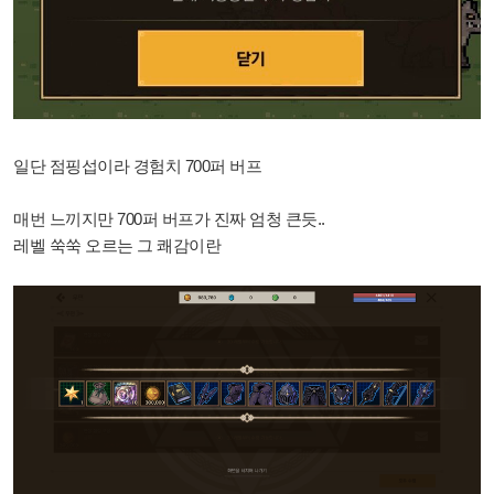
일단 점핑섭이라 경험치 700퍼 버프
매번 느끼지만 700퍼 버프가 진짜 엄청 큰듯..
레벨 쑥쑥 오르는 그 쾌감이란