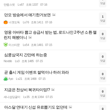
댓글
만렙스핏
Lv.67
조회 1337
07-16
던모 방송에서 얘기한거보면
1
댓글
너겟도둑
Lv.76
조회 1411
07-16
영웅 아바타 뽑고 승급서 받는 법, 로드나인 2주년 소환 챌
0
린지 해봤더니
댓글
미스티문
Lv.54
조회 1481
07-15
심쿵삼국지 간만에 하는중
0
댓글
Noobb
Lv.3
조회 1485
07-15
곧 출시 게임 이벤트 쌀먹이나 하러 와라
0
댓글
Ayo
Lv.21
조회 1468
07-15
지금은 천상비 복귀타이밍!?
0
댓글
세나섭딩굴이
Lv.35
조회 1364
07-15
아스달 연대기 신섭 유료뽑기도 없던데
0