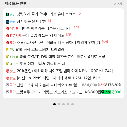
지금 뜨는 인벤
더보기+
[9]
청량하게 콜라 쏟아버리는 유니 ㅋㅋㅋ
클립
[4]
장지수 문월 비방썰
클립
[597]
메이플 렉걸리는 애들은 참고해라
메이플
[25]
근데 펄없 얘들은 왜 아직도
검은사막
[58]
ㅇㅂ) 로사단: 아니 퍼클팟 너무 심하네 예의가 없어(?)
로아
탈콥 공식 코드 브리치 트레일러
PV
중국 CXMT, D램 매출 점유율 7%…글로벌 4위로 부상
해외겜
쿠를 먼저 보내서 기습하는 법
비스트
29%할인>아카페라 사이즈업 벤티 아메리카노, 600ml, 24개
핫딜
[리센느's Pick] 나랑드사이다 제로 1.25L 12입 1박스
핫딜
닌텐도 스위치 2 본체 + 마리오 카트 월드 + 포켓몬 포코피아 번들
834,000원
2%
817,320원
특가
그랑블루 판타지 리링크 엔드리스 라그나로크 Granblue Fantasy Relink Endless Ragnarok
66,800원
7,000
특가