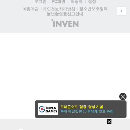
로그인
PC화면
퀵링크
설정
청소년보호정책
이용약관
개인정보처리방침
▲
불법촬영물신고안내
(주)
인
벤
드래곤소드 '압긍' 달성 기념
축하 댓글달면 10 명에게 코드 증정