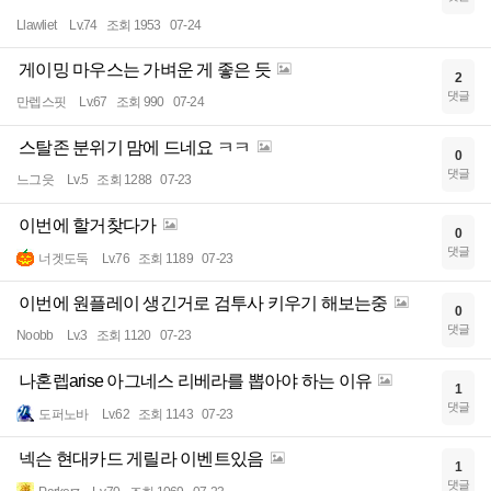
Llawliet
Lv.74
조회 1953
07-24
게이밍 마우스는 가벼운 게 좋은 듯
2
댓글
만렙스핏
Lv.67
조회 990
07-24
스탈존 분위기 맘에 드네요 ㅋㅋ
0
댓글
느그읏
Lv.5
조회 1288
07-23
이번에 할거찾다가
0
댓글
너겟도둑
Lv.76
조회 1189
07-23
이번에 원플레이 생긴거로 검투사 키우기 해보는중
0
댓글
Noobb
Lv.3
조회 1120
07-23
나혼렙arise 아그네스 리베라를 뽑아야 하는 이유
1
댓글
도퍼노바
Lv.62
조회 1143
07-23
넥슨 현대카드 게릴라 이벤트있음
1
댓글