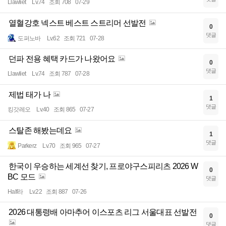
Llawliet
Lv.74
조회 708
07-29
열혈강호 넥스트 베스트 스트리머 선발전
0
댓글
도퍼노바
Lv.62
조회 721
07-28
던파 전용 혜택 카드가 나왔어요
0
댓글
Llawliet
Lv.74
조회 787
07-28
제법 태가 나
1
댓글
킹갓레오
Lv.40
조회 865
07-27
스탈존 해봤는데요
1
댓글
Parkerz
Lv.70
조회 965
07-27
한국이 우승하는 세계선 찾기, 프로야구스피리츠 2026 W
0
BC 모드
댓글
Half라
Lv.22
조회 887
07-26
2026 대통령배 아마추어 이스포츠 리그 서울대표 선발전
0
댓글