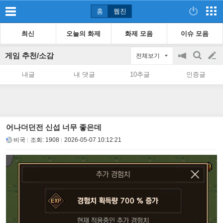
홈
웹진
최신
오늘의 화제
화제 모음
이슈 모음
게임 추천/소감
전체보기
공
검
글
지
색
내글
내 댓글
10추글
인증글
on/off
쓰
기
어나더던전 신섭 너무 좋은데
비국
조회:
1908
2026-05-07 10:12:21