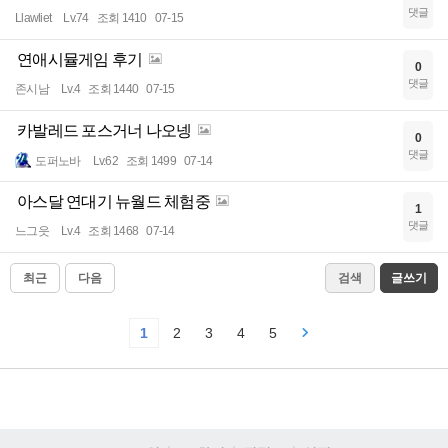
댓글
Llawliet
Lv.74
조회 1410
07-15
연애시뮬게임 후기
0
댓글
존시남
Lv.4
조회 1440
07-15
카발레드 포스거너 나오넹
0
댓글
도퍼노바
Lv.62
조회 1499
07-14
아스달 연대기 뉴월드 체험중
1
댓글
느그읏
Lv.4
조회 1468
07-14
최근
다음
검색
글쓰기
1
2
3
4
5