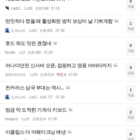
0
댓글
cast11
Lv.90
조회 548
07-31
딴짓하다 켰을 때 활성화된 방치 보상이 날 기쁘게함
1
댓글
도퍼노바
Lv.62
조회 691
07-30
호드 워도 맛은 괜찮네
0
댓글
Noobb
Lv.3
조회 650
07-30
어나더던전 신서버 오픈, 점핑하고 영웅 아바타까지
5
댓글
로테이터커프
Lv.53
조회 619
추천 4
07-30
컨커러스 삼국 부대는 역시...
1
댓글
도퍼노바
Lv.62
조회 727
07-30
방금 막 도착한 기계식 키보드
2
댓글
Heejoon
Lv.25
조회 614
07-30
이클립스 더 어웨이크닝 얘낸
0
댓글