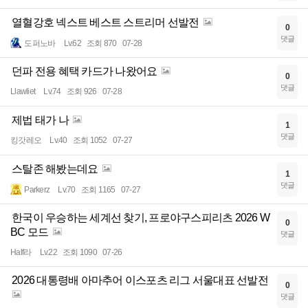
열혈강호 넥스트 베스트 스트리머 선발전
0
댓글
도퍼노바
Lv.62
조회 870
07-28
던파 전용 혜택 카드가 나왔어요
0
댓글
Llawliet
Lv.74
조회 926
07-28
제법 태가 나
1
댓글
킹갓레오
Lv.40
조회 1052
07-27
스탈존 해봤는데요
1
댓글
Parkerz
Lv.70
조회 1165
07-27
한국이 우승하는 세계선 찾기, 프로야구스피리츠 2026 W
0
BC 모드
댓글
Half라
Lv.22
조회 1090
07-26
2026 대통령배 아마추어 이스포츠 리그 서울대표 선발전
0
댓글