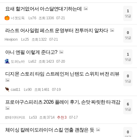
요새 할거없어서 아스달연대기하는데
1
댓글
너겟도둑
Lv.76
조회 1336
07-21
라스트 어사일럼 페스트 운영부터 전투까지 알차다
0
댓글
Heejoon
Lv.25
조회 1322
07-21
아니 엔필 이렇게 준다고?
1
댓글
도퍼노바
Lv.62
조회 1423
07-20
디지몬 스토리 타임 스트레인저 닌텐도 스위치 버전 리뷰
0
댓글
cast11
Lv.90
조회 1461
07-19
프로야구스피리츠 2026 플레이 후기, 손맛 짜릿한 타격감
6
댓글
로테이터커프
Lv.53
조회 3714
추천 3
07-17
체이싱 칼레이도라이더 스킬 연출 괜찮은 듯
0