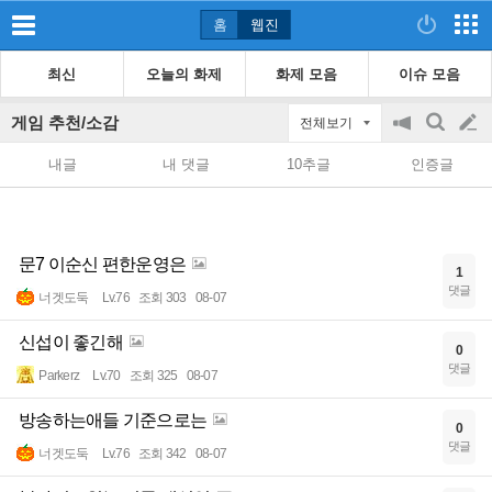
홈
웹진
최신
오늘의 화제
화제 모음
이슈 모음
게임 추천/소감
전체보기
공
검
글
지
색
내글
내 댓글
10추글
인증글
on/off
쓰
기
문7 이순신 편한운영은
1
댓글
너겟도둑
Lv.76
조회 303
08-07
신섭이 좋긴해
0
댓글
Parkerz
Lv.70
조회 325
08-07
방송하는애들 기준으로는
0
댓글
너겟도둑
Lv.76
조회 342
08-07