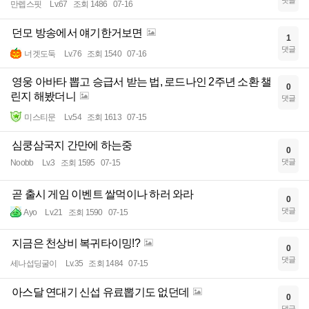
댓글
만렙스핏
Lv.67
조회 1486
07-16
던모 방송에서 얘기한거보면
1
댓글
너겟도둑
Lv.76
조회 1540
07-16
영웅 아바타 뽑고 승급서 받는 법, 로드나인 2주년 소환 챌
0
린지 해봤더니
댓글
미스티문
Lv.54
조회 1613
07-15
심쿵삼국지 간만에 하는중
0
댓글
Noobb
Lv.3
조회 1595
07-15
곧 출시 게임 이벤트 쌀먹이나 하러 와라
0
댓글
Ayo
Lv.21
조회 1590
07-15
지금은 천상비 복귀타이밍!?
0
댓글
세나섭딩굴이
Lv.35
조회 1484
07-15
아스달 연대기 신섭 유료뽑기도 없던데
0
댓글