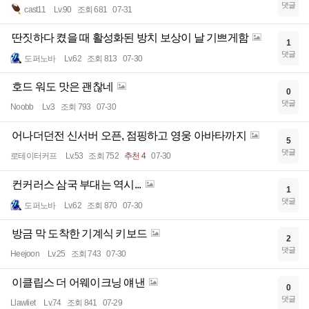
댓글
cast11
Lv.90
조회 681
07-31
딴짓하다 켰을 때 활성화된 방치 보상이 날 기쁘게함
1
댓글
도퍼노바
Lv.62
조회 813
07-30
호드 워도 맛은 괜찮네
0
댓글
Noobb
Lv.3
조회 793
07-30
어나더던전 신서버 오픈, 점핑하고 영웅 아바타까지
5
댓글
로테이터커프
Lv.53
조회 752
추천 4
07-30
컨커러스 삼국 부대는 역시...
1
댓글
도퍼노바
Lv.62
조회 870
07-30
방금 막 도착한 기계식 키보드
2
댓글
Heejoon
Lv.25
조회 743
07-30
이클립스 더 어웨이크닝 얘낸
0
댓글
Llawliet
Lv.74
조회 841
07-29