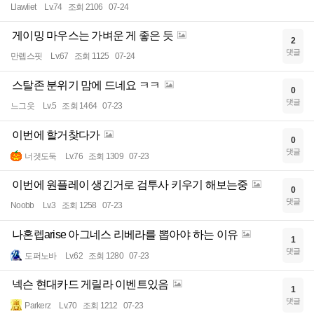
Llawliet
Lv.74
조회 2106
07-24
게이밍 마우스는 가벼운 게 좋은 듯
2
댓글
만렙스핏
Lv.67
조회 1125
07-24
스탈존 분위기 맘에 드네요 ㅋㅋ
0
댓글
느그읏
Lv.5
조회 1464
07-23
이번에 할거찾다가
0
댓글
너겟도둑
Lv.76
조회 1309
07-23
이번에 원플레이 생긴거로 검투사 키우기 해보는중
0
댓글
Noobb
Lv.3
조회 1258
07-23
나혼렙arise 아그네스 리베라를 뽑아야 하는 이유
1
댓글
도퍼노바
Lv.62
조회 1280
07-23
넥슨 현대카드 게릴라 이벤트있음
1
댓글
Parkerz
Lv.70
조회 1212
07-23