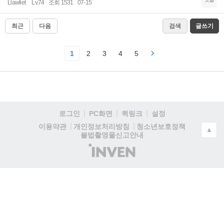
Llawliet
Lv.74
조회 1531
07-15
최근
다음
검색
글쓰기
1
2
3
4
5
로그인
PC화면
퀵링크
설정
청소년보호정책
이용약관
개인정보처리방침
▲
불법촬영물신고안내
(주)
인
벤