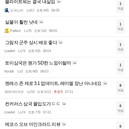
블라이트워는 결국 내실임
1
댓글
도퍼노바
Lv.63
조회 645
08-05
실물이 훨씬 낫네
1
댓글
Parkerz
Lv.70
조회 510
08-05
그림자 군주 상시 배포 좋다
1
댓글
Llawliet
Lv.74
조회 635
08-04
토이삼국은 뭔가 SD한 느낌이랄까
1
댓글
Noobb
Lv.3
조회 665
08-03
젠레스 존 제로 3.1 업데이트, 레미엘 장난 아니네요
8
댓글
로테이터커프
Lv.53
조회 1011
추천 5
07-31
컨커러스 삼국 몰입도가 ㄷㄷ
0
댓글
Llawliet
Lv.74
조회 778
07-31
에코스 오브 아인크라드 리뷰
0