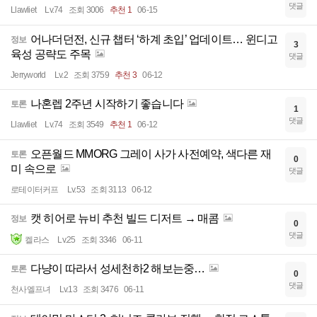
댓글
Llawliet
Lv.74
조회 3006
추천 1
06-15
어나더던전, 신규 챕터 ‘하계 초입’ 업데이트… 윈디고
정보
3
육성 공략도 주목
댓글
Jerryworld
Lv.2
조회 3759
추천 3
06-12
나혼렙 2주년 시작하기 좋습니다
토론
1
댓글
Llawliet
Lv.74
조회 3549
추천 1
06-12
오픈월드 MMORG 그레이 사가 사전예약, 색다른 재
토론
0
미 속으로
댓글
로테이터커프
Lv.53
조회 3113
06-12
캣 히어로 뉴비 추천 빌드 디저트 → 매콤
정보
0
댓글
켈라스
Lv.25
조회 3346
06-11
다냥이 따라서 성세천하2 해보는중…
토론
0
댓글
천사엘프녀
Lv.13
조회 3476
06-11