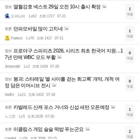
열혈강호 넥스트 29일 오전 10시 출시 확정
정보
1
댓글
도퍼노바
Lv.62
조회 1727
07-21
던파모바일 많이 고치네
토론
1
댓글
Parkerz
Lv.70
조회 1417
07-21
프로야구 스피리츠 2026, 시리즈 최초 한국어 지원…1
정보
0
7년 만에 WBC 모드 부활
댓글
Jerryworld
Lv.2
조회 1438
07-20
붕괴: 스타레일 '별 사이를 걷는 회고록' 개막, 개척 여
정보
0
정 담은 이머시브 전시
댓글
Half라
Lv.21
조회 1432
07-18
카발레드 신캐 포스 거너와 신섭 새턴 오픈예정
토론
1
댓글
느그읏
Lv.5
조회 1929
07-16
이클립스 게임 슬슬 떡밥 푸는군요
토론
1
댓글
Llawliet
Lv.74
조회 2008
07-15