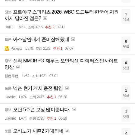
프로야구 스피리츠 2026, WBC 모드부터 한국어 지원
정보
1
까지 달라진 점은?
댓글
Half라
Lv.21
조회 3766
추천 2
07-13
아스달연대기 준비잘해왔네
토론
0
댓글
Parkerz
Lv.70
조회 2129
추천 1
07-07
신작 MMORPG '제우스 오만의신' 디렉터스 인사이트
정보
0
영상
댓글
한컵두컵
Lv.62
조회 1921
07-01
넥슨 현카 캐시 충전 팁임
토론
1
댓글
Llawliet
Lv.74
조회 2477
추천 1
06-30
오딘 5주년 보상 많이줍니다.
정보
1
댓글
Llawliet
Lv.74
조회 2695
추천 1
06-29
모비노기 시즌2 기대되네
토론
2