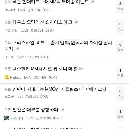
넥슨 현대카드 Ed2 MM팩 부메랑 이벤트
정보
2
댓글
Llawliet
Lv.74
조회 334
08-05
제우스 오만의신 쇼케이스 예고
토론
0
댓글
한컵두컵
Lv.63
조회 294
08-04
프리스타일: 리부트 출시 임박, 원작과의 차이점 살펴
정보
0
보기
댓글
Half라
Lv.22
조회 365
08-03
넥슨현카 MM팩 새로 뭐 하나 더 함
토론
1
댓글
Parkerz
Lv.70
조회 487
08-03
간만에 기대되는 MMO겜 이클립스 더 어웨이크닝
토론
0
댓글
느그읏
Lv.5
조회 586
07-31
인간은 대부분 멍청하다
토론
1
댓글
카즈라기
Lv.78
조회 1195
07-31