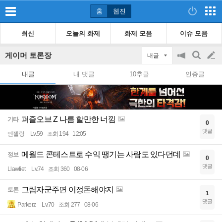
홈
웹진
최신
오늘의 화제
화제 모음
이슈 모음
게이머 토론장
내글
공
검
글
지
색
내글
내 댓글
10추글
인증글
on/off
쓰
기
퍼즐오브 Z 나름 할만한 너낌
기타
0
댓글
엔젤링
Lv.59
조회 194
12:05
메월드 콘테스트로 수익 땡기는 사람도 있다던데
정보
0
댓글
Llawliet
Lv.74
조회 360
08-06
그림자군주면 이정돈해야지
토론
1
댓글
Parkerz
Lv.70
조회 277
08-06