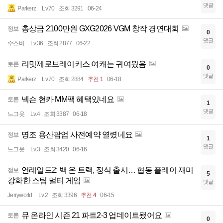
댓글
Parkerz
Lv.70
조회 3291
06-24
총상금 2100만원 GXG2026 VGM 창작 경연대회
정보
0
댓글
수스비
Lv.36
조회 2877
06-22
리밋제로브레이커스 여캐는 귀여웠음
토론
0
댓글
Parkerz
Lv.70
조회 2884
추천 1
06-18
넥슨 현카 MM팩 혜택있네요
토론
1
댓글
느그읏
Lv.4
조회 3387
06-18
명조 용산팝업 사전예약 열렸네요
정보
1
댓글
느그읏
Lv.3
조회 3420
06-16
언레일드2: 백 온 트랙, 정식 출시… 협동 플레이 재미
정보
5
강화한 스팀 멀티 게임
댓글
Jerryworld
Lv.2
조회 3396
추천 4
06-15
뮤 온라인 시즌 21 파트2-3 업데이트됐어요
토론
0