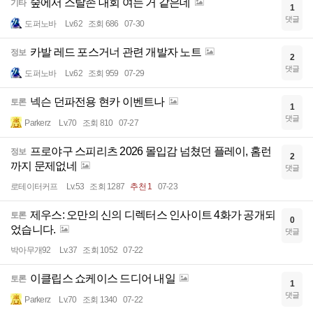
숲에서 스탈존 대회 여는 거 같은데
기타
1
댓글
도퍼노바
Lv.62
조회 686
07-30
카발 레드 포스거너 관련 개발자 노트
정보
2
댓글
도퍼노바
Lv.62
조회 959
07-29
넥슨 던파전용 현카 이벤트나
토론
1
댓글
Parkerz
Lv.70
조회 810
07-27
프로야구 스피리츠 2026 몰입감 넘쳤던 플레이, 홈런
정보
2
까지 문제없네
댓글
로테이터커프
Lv.53
조회 1287
추천 1
07-23
제우스: 오만의 신의 디렉터스 인사이트 4화가 공개되
토론
0
었습니다.
댓글
박아무개92
Lv.37
조회 1052
07-22
이클립스 쇼케이스 드디어 내일
토론
1
댓글
Parkerz
Lv.70
조회 1340
07-22