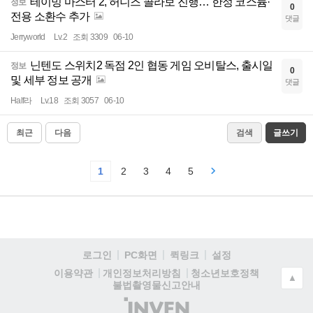
테이밍 마스터 2, 허니즈 콜라보 진행… 한정 코스튬·
정보
0
전용 소환수 추가
댓글
Jerryworld
Lv.2
조회 3309
06-10
닌텐도 스위치2 독점 2인 협동 게임 오비탈스, 출시일
정보
0
및 세부 정보 공개
댓글
Half라
Lv.18
조회 3057
06-10
최근
다음
검색
글쓰기
1
2
3
4
5
로그인
PC화면
퀵링크
설정
청소년보호정책
이용약관
개인정보처리방침
▲
불법촬영물신고안내
(주)