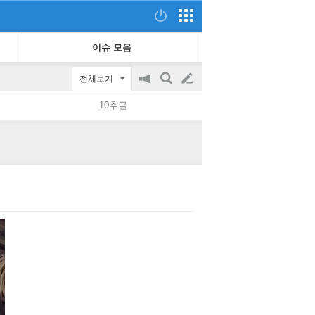
이슈 모음
전체보기
공
검
글
지
색
10추글
on/off
쓰
기