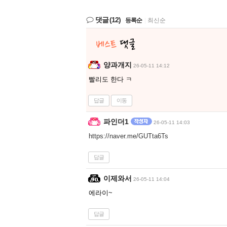
댓글
(12)
등록순
|
최신순
양과개지
26-05-11 14:12
빨리도 한다 ㅋ
답글
이동
파인더1
26-05-11 14:03
https://naver.me/GUTta6Ts
답글
이제와서
26-05-11 14:04
에라이~
답글