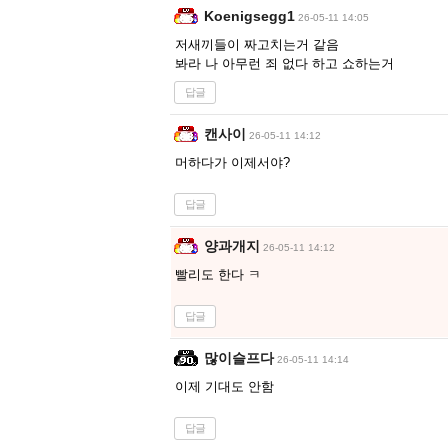
Koenigsegg1
26-05-11 14:05
저새끼들이 짜고치는거 같음
봐라 나 아무런 죄 없다 하고 쇼하는거
답글
캔사이
26-05-11 14:12
머하다가 이제서야?
답글
양과개지
26-05-11 14:12
빨리도 한다 ㅋ
답글
많이슬프다
26-05-11 14:14
이제 기대도 안함
답글