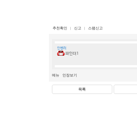
추천확인
신고
스팸신고
인벤러
파인더1
메뉴
인장보기
목록