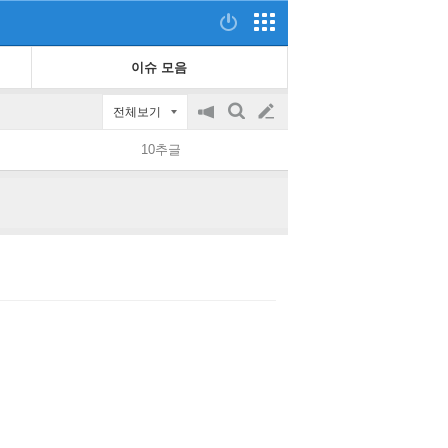
이슈 모음
전체보기
공
검
글
지
색
10추글
on/off
쓰
기