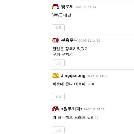
빛로제
26-05-11 14:15
WWE 대결
답글
분홍주디
26-05-11 14:16
결말은 정해져있겠지
무죄 무혐의
답글
Jingiparang
26-05-11 14:19
빠르네 존나 빠르네 ㅅㅂ
답글
s원두커피s
26-05-11 14:27
뭐 하는척도 오래도 걸리네
답글