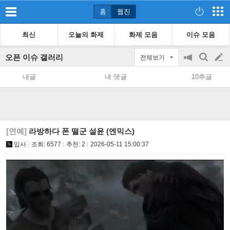
홈
웹진
최신
오늘의 화제
화제 모음
이슈 모음
오픈 이슈 갤러리
전체보기
공
검
글
지
색
내글
내 댓글
10추글
on/off
쓰
기
[연예]
라방하다 폰 떨군 설윤 (엔믹스)
입사
조회:
6577
추천:
2
2026-05-11 15:00:37