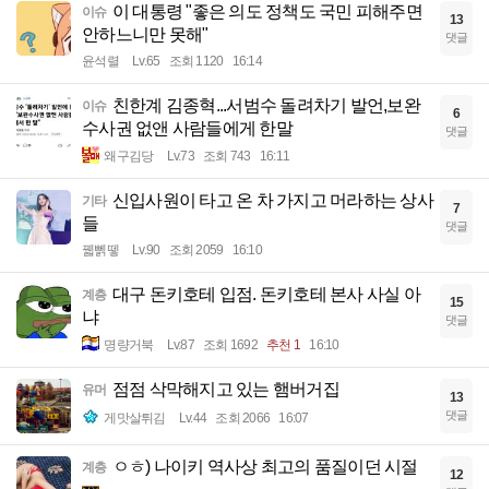
이 대통령 "좋은 의도 정책도 국민 피해주면
이슈
13
안하느니만 못해"
댓글
윤석렬
Lv.65
조회 1120
16:14
친한계 김종혁...서범수 돌려차기 발언,보완
이슈
6
수사권 없앤 사람들에게 한말
댓글
왜구김당
Lv.73
조회 743
16:11
신입사원이 타고 온 차 가지고 머라하는 상사
기타
7
들
댓글
꿻뻵뗗
Lv.90
조회 2059
16:10
대구 돈키호테 입점. 돈키호테 본사 사실 아
계층
15
냐
댓글
명량거북
Lv.87
조회 1692
추천 1
16:10
점점 삭막해지고 있는 햄버거집
유머
13
댓글
게맛살튀김
Lv.44
조회 2066
16:07
ㅇㅎ) 나이키 역사상 최고의 품질이던 시절
계층
12