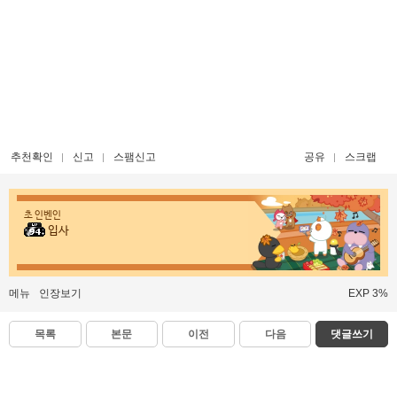
추천확인
신고
스팸신고
공유
스크랩
초 인벤인
입사
메뉴
인장보기
EXP 3%
목록
본문
이전
다음
댓글쓰기