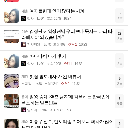
여자들한테 인기 많다는 시계
계층
5
댓글
입사
Lv.94
조회 1248
16:34
김정관 산업장관님 우리보다 못사는 나라 따
이슈
12
라해서야 되겠습니까?
댓글
진겟타원
Lv.70
조회 903
추천 1
16:33
바나나킥 아기 후기
계층
3
댓글
입사
Lv.94
조회 1008
추천 1
16:32
빗썸 홍보대사 가 된 버튜버
계층
9
댓글
스팀팩
Lv.88
조회 1244
추천 1
16:32
일왕 승계 '36촌 남자'에 팩폭하는 한국인에
유머
6
폭소하는 일본인들
댓글
옆사마
Lv.87
조회 939
16:31
이승우 선수, 맨시티랑 뛰어보니 격차가 많이
계층
6
느껴지셨나요?