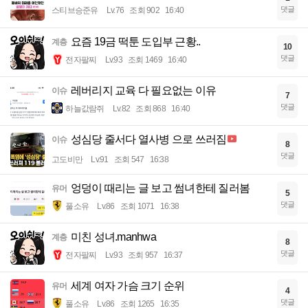
댓글
스티브승준유
Lv.76
조회 902
16:40
요즘 19금 떡툰 도입부 근황..
계층
10
댓글
전자팔찌
Lv.93
조회 1469
16:40
레버리지 교육 다 필요없는 이유
이슈
7
댓글
하늘값람쥐
Lv.82
조회 868
16:40
성심당 줄서다 열사병 으로 쓰러짐
이슈
8
댓글
고도비만
Lv.91
조회 547
16:38
엉덩이 때리는 글 보고 썸녀한테 질러봄
유머
5
댓글
풀소유
Lv.86
조회 1071
16:38
미친 성녀.manhwa
계층
8
댓글
전자팔찌
Lv.93
조회 957
16:37
세계 여자 가슴 크기 순위
유머
4
댓글
풀소유
Lv.86
조회 1265
16:35