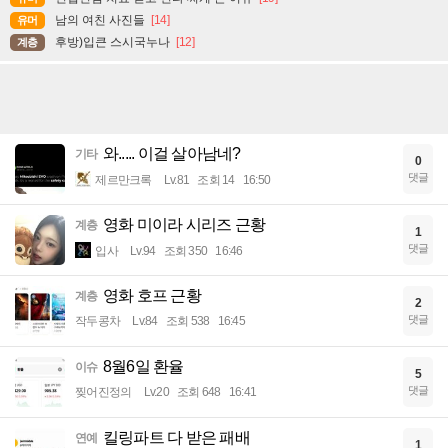
남의 여친 사진들
[14]
유머
후방)입큰 스시국누나
[12]
계층
와..... 이걸 살아남네?
기타
0
댓글
제르만크록
Lv.81
조회 14
16:50
영화 미이라 시리즈 근황
계층
1
댓글
입사
Lv.94
조회 350
16:46
영화 호프 근황
계층
2
댓글
작두콩차
Lv.84
조회 538
16:45
8월6일 환율
이슈
5
댓글
찢어진정의
Lv.20
조회 648
16:41
킬링파트 다 받은 패배
연예
1