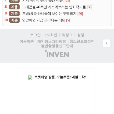
계층
[59]
지역 비하 하는게 웃긴 이유.
8
계층
[36]
드래곤볼 40주년 리스펙트하는 만화작가들
9
계층
[46]
후방)요즘 하나둘씩 보이는 투명의자
10
계층
[5]
연말이면 가끔 생각나는 직원
로그인
PC화면
퀵링크
설정
청소년보호정책
이용약관
개인정보처리방침
▲
불법촬영물신고안내
(주)
인
벤