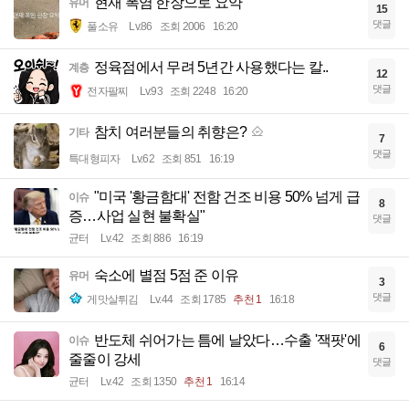
현재 폭염 한장으로 요약
유머
15
댓글
풀소유
Lv.86
조회 2006
16:20
정육점에서 무려 5년간 사용했다는 칼..
계층
12
댓글
전자팔찌
Lv.93
조회 2248
16:20
참치 여러분들의 취향은?
기타
7
댓글
특대형피자
Lv.62
조회 851
16:19
"미국 '황금함대' 전함 건조 비용 50% 넘게 급
이슈
8
증…사업 실현 불확실"
댓글
균터
Lv.42
조회 886
16:19
숙소에 별점 5점 준 이유
유머
3
댓글
게맛살튀김
Lv.44
조회 1785
추천 1
16:18
반도체 쉬어가는 틈에 날았다…수출 '잭팟'에
이슈
6
줄줄이 강세
댓글
균터
Lv.42
조회 1350
추천 1
16:14