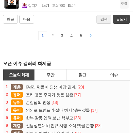
댓글
럼자기
Lv.71
조회 783
15:54
최근
다음
검색
글쓰기
1
2
3
4
5
오픈 이슈 갤러리 화제글
오늘의 화제
주간
월간
이슈
1
계층
[29]
6년간 편돌이 인생 마감 결과.
2
유머
[77]
조카 용돈 주다가 뺏은 삼촌
3
유머
[18]
존잘남의 인성
4
유머
[37]
의외로 트럼프가 절대 하지 않는 것들
5
유머
[33]
한복 잘못 입혀 보낸 학부모
6
계층
[23]
신남성연대 배인규 사망 소식 댓글 근황
7