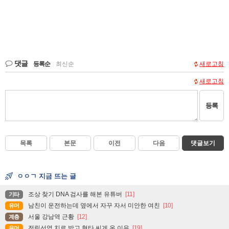
댓글
등록순
|
최신순
새로고침
새로고침
등록
목록
본문
이전
다음
댓글보기
ㅇㅇㄱ 지금 뜨는 글
조상 찾기 DNA 검사를 해본 유튜버
[11]
기타
남친이 운전하는데 옆에서 자꾸 자서 미안한 여친
[10]
유머
서울 강남역 근황
[12]
계층
전립선염 치료 받고 현타 씨게 온 이유
[19]
유머