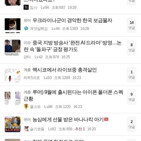
댓글
입사
Lv.94
조회 887
16:29
우크라이나군이 경악한 한국 보급물자
유머
14
댓글
게맛살튀김
Lv.44
조회 1383
16:28
중국 지방 방송사 ‘완전 AI 드라마’ 방영…논
이슈
8
란 속 ‘돌파구’ 긍정 평가도
댓글
균터
Lv.42
조회 978
16:25
멕시코에서 라이브중 총격살인
계층
1
댓글
하루5프로
Lv.50
조회 1298
16:23
루머) 9월에 출시된다는 아이폰 폴더폰 스펙
계층
9
근황
댓글
풀소유
Lv.86
조회 1220
16:23
농심에게 선물 받은 바나나킥 아기
유머
2
댓글
슬기로움
Lv.92
조회 659
추천 1
16:20