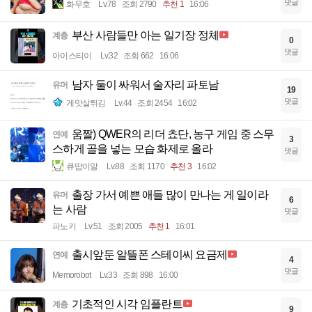
댓글
화무호
Lv.78
조회 2790
추천 1
16:06
부산 사람들만 아는 일기장 정체
계층
0
댓글
아이스티이
Lv.32
조회 662
16:06
남자 둘이 싸워서 술자리 파토남
유머
19
댓글
게맛살튀김
Lv.44
조회 2454
16:02
움짤) QWER의 리더 쵸단, 농구 게임 중 스무
연예
3
스하게 골을 넣는 모습 화제로 올라
댓글
큐땁이알
Lv.88
조회 1170
추천 3
16:02
출장 가서 예쁜 애들 많이 만나는 게 일이라
유머
6
는 사람
댓글
파노키
Lv.51
조회 2005
추천 1
16:01
출시앞둔 알뜰폰 스테이씨 요금제
연예
4
댓글
Memorobot
Lv.33
조회 898
16:00
기초적인 시각 임플란트
계층
9