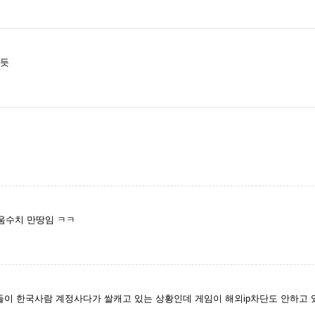
닌듯
움수치 만땅임 ㅋㅋ
들이 한국사람 계정사다가 쌀캐고 있는 상황인데 게임이 해외ip차단도 안하고 