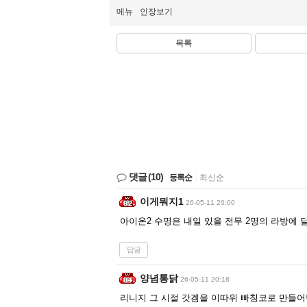
메뉴
인장보기
목록
댓글
(10)
등록순
|
최신순
이게뭐지1
26-05-11 20:00
아이온2 수명은 내일 있을 전무 2명의 라방에 
답글
양념통닭
26-05-11 20:18
리니지 그 시절 갓겜을 이따위 빠칭코로 만들