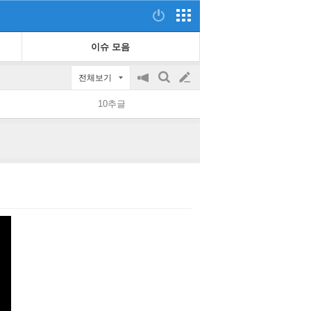
이슈 모음
전체보기
공
검
글
지
색
10추글
on/off
쓰
기