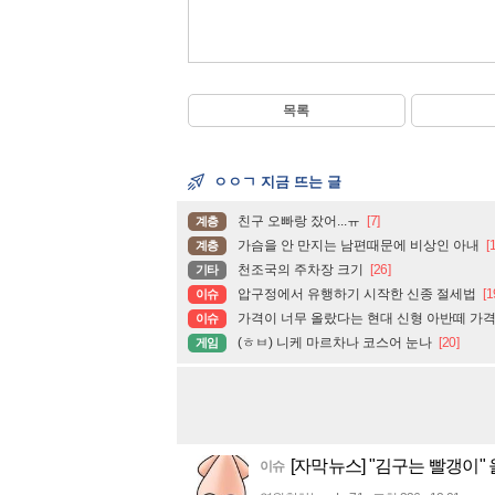
목록
ㅇㅇㄱ 지금 뜨는 글
친구 오빠랑 잤어...ㅠ
[7]
계층
가슴을 안 만지는 남편때문에 비상인 아내
[
계층
천조국의 주차장 크기
[26]
기타
압구정에서 유행하기 시작한 신종 절세법
[1
이슈
가격이 너무 올랐다는 현대 신형 아반떼 가격
이슈
(ㅎㅂ) 니케 마르차나 코스어 눈나
[20]
게임
[자막뉴스] "김구는 빨갱이" 
이슈