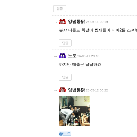
답글
양념통닭
26-05-11 20:19
블쟈 니들도 똑같아 씹새들아 디아2를 조져놓
답글
노도
26-05-11 23:40
하지만 매출은 달달하죠
답글
양념통닭
26-05-12 00:22
@노도