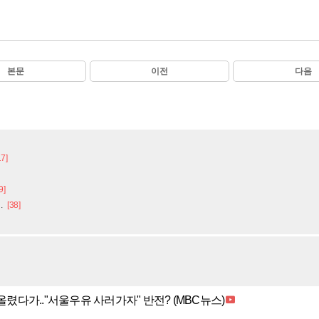
본문
이전
다음
17]
9]
.
[38]
올렸다가.."서울우유 사러가자" 반전? (MBC뉴스)