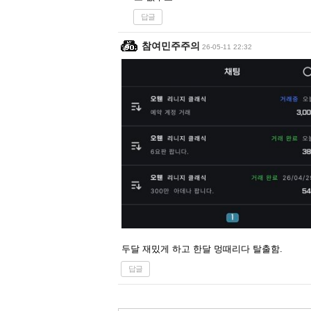
답글
참여민주주의
26-05-11 22:32
두달 재밌게 하고 한달 멍때리다 탈출함.
답글