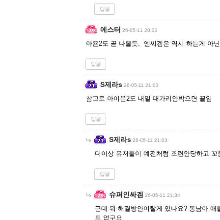
답글
에스터
26-05-11 20:33
아욘2도 곧 나올듯. 엔씨겜은 역시 하는게 아
답글
S제라s
26-05-11 21:03
참고로 아이온2도 내일 대가리안박으면 끝임
답글
S제라s
26-05-11 21:03
더이상 유저들이 예전처럼 조련안당하고 꼬
답글
슈퍼인싸겜
26-05-11 21:34
근데 뭐 해결방안이랄게 있나요? 동남아 애
도 없구요