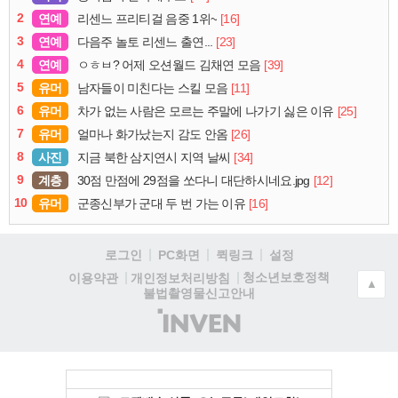
2
연예
[16]
리센느 프리티걸 음중 1위~
3
연예
[23]
다음주 놀토 리센느 출연...
4
연예
[39]
ㅇㅎㅂ? 어제 오션월드 김채연 모음
5
유머
[11]
남자들이 미친다는 스킬 모음
6
유머
[25]
차가 없는 사람은 모르는 주말에 나가기 싫은 이유
7
유머
[26]
얼마나 화가났는지 감도 안옴
8
사진
[34]
지금 북한 삼지연시 지역 날씨
9
계층
[12]
30점 만점에 29점을 쏘다니 대단하시네요.jpg
10
유머
[16]
군종신부가 군대 두 번 가는 이유
로그인
PC화면
퀵링크
설정
청소년보호정책
이용약관
개인정보처리방침
▲
불법촬영물신고안내
(주)
인
벤