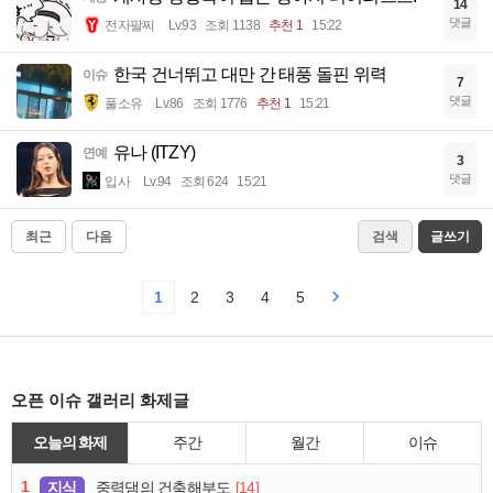
14
댓글
전자팔찌
Lv.93
조회 1138
추천 1
15:22
한국 건너뛰고 대만 간 태풍 돌핀 위력
이슈
7
댓글
풀소유
Lv.86
조회 1776
추천 1
15:21
유나 (ITZY)
연예
3
댓글
입사
Lv.94
조회 624
15:21
최근
다음
검색
글쓰기
1
2
3
4
5
오픈 이슈 갤러리 화제글
오늘의 화제
주간
월간
이슈
1
지식
[14]
중력댐의 건축해부도