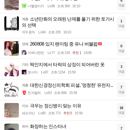
4
댓글
너빨갱이지
Lv.86
조회 386
16:10
소년만화의 오래된 난제를 풀기 위한 토가시
계층
1
의 선택
댓글
작두콩차
Lv.84
조회 205
16:10
260808 있지 팬미팅 중 유나 버블팝
연예
0
댓글
어쩌다한번
Lv.77
조회 136
추천 1
16:09
떡인지에서 타락의 상징이 되어버린 옷
기타
3
댓글
옆사마
Lv.87
조회 1154
15:59
대한신경정신의학회 피셜, '멍청한' 유전자...
계층
7
댓글
전자팔찌
Lv.93
조회 806
15:59
극우는 정신병이 맞는 이유
이슈
18
댓글
세프라딘
Lv.85
조회 772
추천 5
15:58
화장하는 인스타녀
유머
7