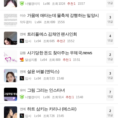
댓글
너빨갱이지
Lv.86
조회 1024
추천 1
15:57
가뭄에 애타는데 물축제 강행하는 밀양시
이슈
3
댓글
작두콩차
Lv.84
조회 699
15:56
트리플에스 김채연 팬사인회
연예
4
댓글
입사
Lv.94
조회 685
추천 2
15:52
사기당한 돈도 찾아주는 우체국.news
감동
2
댓글
달섭지롱
Lv.94
조회 809
추천 1
15:51
설윤 버블 (엔믹스)
연예
3
댓글
입사
Lv.94
조회 533
15:48
그림 그리는 인스타녀
유머
7
댓글
너빨갱이지
Lv.86
조회 914
추천 1
15:48
하트 삼키는 카리나 (에스파)
연예
2
댓글
입사
Lv.94
조회 726
15:45