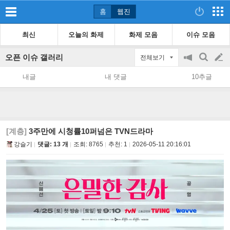
홈
웹진
최신
오늘의 화제
화제 모음
이슈 모음
오픈 이슈 갤러리
전체보기
공
검
글
지
색
내글
내 댓글
10추글
on/off
쓰
기
[계층]
3주만에 시청률10퍼넘은 TVN드라마
강슬기
댓글: 13 개
조회:
8765
추천:
1
2026-05-11 20:16:01