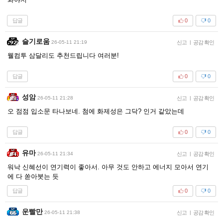
답글
0
0
슬기로움
26-05-11 21:19
신고
|
공감 확인
웰컴투 삼달리도 추천드립니다 여러분!
답글
0
0
성암
26-05-11 21:28
신고
|
공감 확인
오 점점 입소문 타나보네. 첨에 화제성은 그닥? 인거 같았는데
답글
0
0
유마
26-05-11 21:34
신고
|
공감 확인
워낙 신혜선이 연기력이 좋아서. 아무 것도 안하고 에너지 모아서 연기
에 다 쏟아붓는 듯
답글
0
0
운빨만
26-05-11 21:38
신고
|
공감 확인