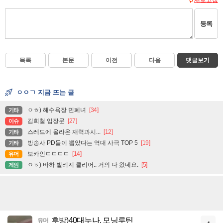
등록
목록
본문
이전
다음
댓글보기
ㅇㅇㄱ 지금 뜨는 글
ㅇㅎ) 해수욕장 민폐녀
[34]
기타
김희철 입장문
[27]
이슈
스레드에 올라온 재력과시...
[12]
기타
방송사 PD들이 뽑았다는 역대 사극 TOP 5
[19]
기타
보카인ㄷㄷㄷㄷ
[14]
유머
ㅇㅎ) 바하 빌리지 클리어.. 거의 다 왔네요.
[5]
게임
후방)40대누나. 모닝루틴
유머