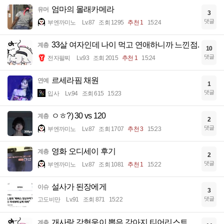
엄마의 몰래카메라
유머
3
댓글
부엔까미노
Lv.87
조회 1295
추천 1
15:24
33살 여자인데 나이 먹고 연애하니까 느낀점.
계층
10
댓글
전자팔찌
Lv.93
조회 2015
추천 1
15:24
르세라핌 채원
연예
1
댓글
입사
Lv.94
조회 615
15:23
ㅇㅎ?) 30 vs 120
계층
2
댓글
부엔까미노
Lv.87
조회 1707
추천 3
15:23
영화 오디세이 후기
계층
2
댓글
부엔까미노
Lv.87
조회 1081
추천 1
15:22
설사가 된장에게
이슈
3
댓글
고도비만
Lv.91
조회 871
15:22
개사랑 강형욱이 뽑은 강아지 티어리스트.
계층