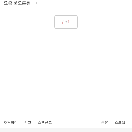
요즘 물오른듯 ㄷㄷ
1
추천확인
신고
스팸신고
공유
스크랩