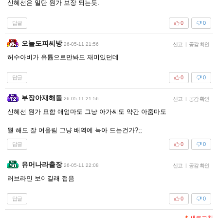
신혜선은 일단 뭔가 보장 되는듯.
답글
0
0
오늘도피씨방
26-05-11 21:56
신고
|
공감 확인
허수아비가 유튭으로만봐도 재미있던데
답글
0
0
부장아재해돌
26-05-11 21:56
신고
|
공감 확인
신혜선 뭔가 묘함 애엄마도 그냥 아가씨도 약간 아줌마도
뭘 해도 잘 어울림 그냥 배역에 녹아 드는건가?;;
답글
0
0
유머나라출장
26-05-11 22:08
신고
|
공감 확인
러브라인 보이길래 접음
답글
0
0
새로고침