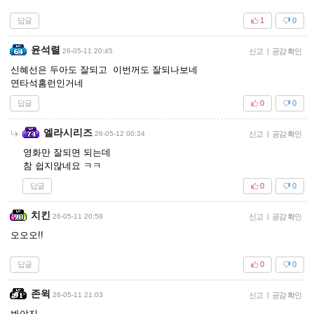
답글
1
0
윤석렬
26-05-11 20:45
신고
|
공감 확인
신혜선은 두아도 잘되고 이번꺼도 잘되나보네
연타석홈런인거네
답글
0
0
엘라시리즈
26-05-12 00:34
신고
|
공감 확인
영화만 잘되면 되는데
참 쉽지않네요 ㅋㅋ
답글
0
0
치킨
26-05-11 20:58
신고
|
공감 확인
오오오!!
답글
0
0
존윅
26-05-11 21:03
신고
|
공감 확인
봐야지