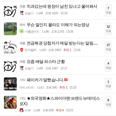
치과갔는데 원장이 남친 있냐고 물어봐서
계층
7
댓글
강슬기
Lv.94
조회 1819
15:29
무슨 말인지 몰라도 이해가 되는영상
유머
12
댓글
너빨갱이지
Lv.86
조회 1243
15:28
연금복권 당첨자가 매달 받는다는 알림.....
계층
17
댓글
전자팔찌
Lv.93
조회 1960
추천 1
15:28
요즘 배달 파스타 근황
계층
4
댓글
강슬기
Lv.94
조회 1467
15:27
페이커가 말했습니다.
기타
1
댓글
아이스티이
Lv.32
조회 590
추천 1
15:25
★외국영화★스파이더맨:브랜드뉴데이(스
기타
8
포X)
댓글
리뷰
Lv.86
조회 859
추천 4
15:25