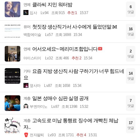
클라씨 지민 워터밤
연예
6
댓글
입사
Lv.94
조회 915
추천 1
15:37
첫짓장 생산직가서 사수에게 들었던말.txt
유머
16
댓글
백합에이슬
Lv.57
조회 1698
15:34
어서오세요~ 메리미조합입니다
연예
2
댓글
아이스티이
Lv.32
조회 466
추천 2
15:34
요즘 지방 생산직 사람 구하기가 너무 힘드네
기타
14
요
댓글
옆사마
Lv.87
조회 1658
15:34
일본 성매수 심판 실명 공개
계층
7
댓글
부엔까미노
Lv.87
조회 1398
15:32
고속도로 미납 통행료 징수에 개빡친 체납
계층
17
자..
댓글
전자팔찌
Lv.93
조회 1731
추천 4
15:31