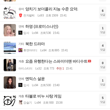
양치기 보더콜리 지능 수준 요약.
유머
6
댓글
전자팔찌
Lv.93
조회 1509
15:41
하영 (프로미스나인)
연예
1
댓글
입사
Lv.94
조회 536
15:41
북한 드라마
기타
4
댓글
휴면아이디
Lv.84
조회 895
15:41
요즘 유행한다는 스파이더맨 바디수트
계층
0
댓글
아이스티이
Lv.32
조회 773
추천 1
15:41
엔믹스 설윤
연예
1
댓글
입사
Lv.94
조회 500
15:40
타블로 비누 사탕 게임
계층
5
댓글
강슬기
Lv.94
조회 930
15:38