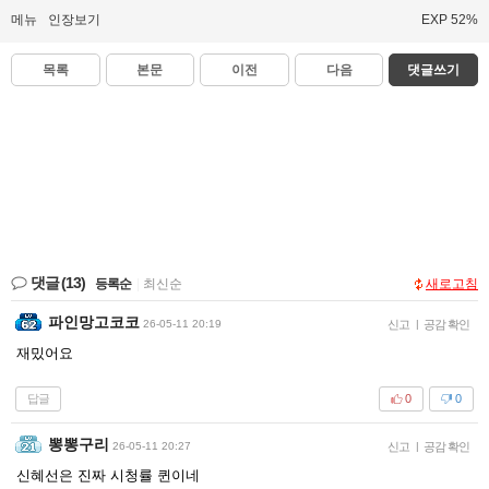
메뉴
인장보기
EXP 52%
목록
본문
이전
다음
댓글쓰기
댓글
(13)
등록순
|
최신순
새로고침
파인망고코코
26-05-11 20:19
신고
|
공감 확인
재밌어요
답글
0
0
뽕뽕구리
26-05-11 20:27
신고
|
공감 확인
신혜선은 진짜 시청률 퀸이네