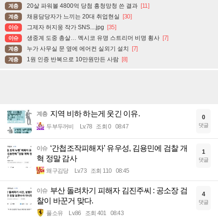
20살 파워볼 4800억 당첨 흥청망청 쓴 결과
[11]
계층
채용담당자가 느끼는 20대 취업현실
[30]
계층
그제자 허지웅 작가 SNS....jpg
[35]
이슈
생중계 도중 총살… 멕시코 유명 스트리머 비명 횡사
[7]
이슈
누가 사무실 문 옆에 에어컨 실외기 설치
[7]
계층
1원 인증 반복으로 10만원만든 사람
[8]
계층
지역 비하 하는게 웃긴 이유.
계층
0
댓글
두부두꺼비
Lv.78
조회 0
08:47
‘간첩조작피해자’ 유우성, 김용민에 검찰 개
이슈
1
혁 정말 감사
댓글
왜구김당
Lv.73
조회 110
08:45
부산 돌려차기 피해자 김진주씨 : 공소장 검
이슈
4
찰이 바꾼거 맞다.
댓글
풀소유
Lv.86
조회 401
08:43