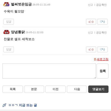
벌써벗은임금
26-05-11 21:49
신고
|
공감 확인
수육이 될꼬얌
답글
0
0
양념통닭
26-05-11 22:03
신고
|
공감 확인
찬물로 셀프 세척보소
답글
0
0
새로고침
등록
목록
본문
이전
다음
댓글보기
ㅇㅇㄱ 지금 뜨는 글