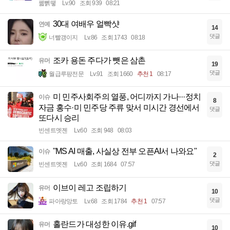
꿻뻵뗗
Lv.90
조회 939
08:21
30대 여배우 얼빡샷
연예
14
댓글
너빨갱이지
Lv.86
조회 1743
08:18
조카 용돈 주다가 뺏은 삼촌
유머
19
댓글
월급루팡전문
Lv.91
조회 1660
추천 1
08:17
미 민주사회주의 열풍, 어디까지 가나···정치
이슈
8
자금 홍수·미 민주당 주류 맞서 미시간 경선에서
댓글
또다시 승리
빈센트멧젠
Lv.60
조회 948
08:03
"MS AI 매출, 사실상 전부 오픈AI서 나와요"
이슈
2
댓글
빈센트멧젠
Lv.60
조회 1684
07:57
이브이 레고 조립하기
유머
10
댓글
파아랑망토
Lv.68
조회 1784
추천 1
07:57
홀란드가 대성한 이유.gif
유머
10