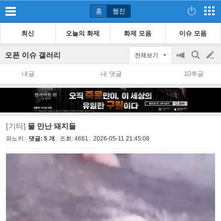
홈
웹진
최신
오늘의 화제
화제 모음
이슈 모음
오픈 이슈 갤러리
전체보기
공
검
글
지
색
내글
내 댓글
10추글
on/off
쓰
기
[기타]
물 만난 돼지들
파노키
댓글: 5 개
조회:
4661
2026-05-11 21:45:08