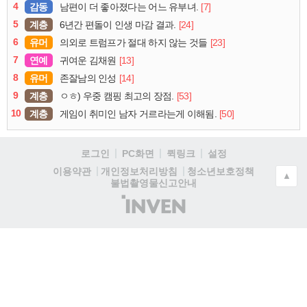
4
감동
[7]
남편이 더 좋아졌다는 어느 유부녀.
5
계층
[24]
6년간 편돌이 인생 마감 결과.
6
유머
[23]
의외로 트럼프가 절대 하지 않는 것들
7
연예
[13]
귀여운 김채원
8
유머
[14]
존잘남의 인성
9
계층
[53]
ㅇㅎ) 우중 캠핑 최고의 장점.
10
계층
[50]
게임이 취미인 남자 거르라는게 이해됨.
로그인
PC화면
퀵링크
설정
청소년보호정책
이용약관
개인정보처리방침
▲
불법촬영물신고안내
(주)
인
벤