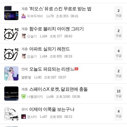
'히오스' 유료 스킨 무료로 받는 법
계층
2
댓글
두부두꺼비
Lv.78
조회 355
08:41
함수로 블리치 아이젠 그리기
계층
2
댓글
강슬기
Lv.94
조회 377
08:40
아파트 실외기 레전드
계층
4
댓글
강슬기
Lv.94
조회 655
08:39
오늘도 파묘되는 리센느
연예
2
댓글
꿻뻵뗗
Lv.90
조회 387
08:37
스페이스X 로켓, 달표면에 충돌
계층
13
댓글
너빨갱이지
Lv.86
조회 1060
08:36
이제야 이쪽을 보는구나
유머
4
댓글
옆사마
Lv.87
조회 826
08:33