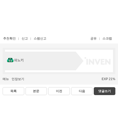
추천확인
신고
스팸신고
공유
스크랩
파노키
메뉴
인장보기
EXP 21%
목록
본문
이전
다음
댓글쓰기