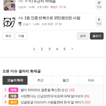
ㅇㅎ) 누군지 까먹음
기타
17
댓글
스팀팩
Lv.88
조회 2965
추천 1
07:32
1원 인증 반복으로 10만원만든 사람
계층
8
댓글
강슬기
Lv.94
조회 3100
07:28
최근
다음
검색
글쓰기
1
2
3
4
5
오픈 이슈 갤러리 화제글
오늘의 화제
주간
월간
이슈
1
연예
[33]
별이 하하와의 결혼을 확신한 순간.
2
계층
[65]
사망했다는 신남성연대 대표에 대해 알아보자
3
유머
[32]
싱글벙글 아프리카 사람들한테 한국 쌀 먹이기