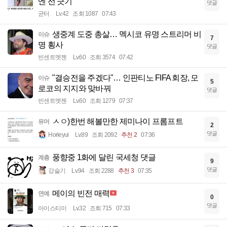
엔 선 긋기
댓글
균터
Lv.42
조회 1087
07:43
생중계 도중 총살… 멕시코 유명 스트리머 비
이슈
7
명 횡사
댓글
빈센트멧젠
Lv.60
조회 3574
07:42
"결승전을 주겠다"… 인판티노 FIFA 회장, 모
이슈
5
로코의 지지와 맞바꿔
댓글
빈센트멧젠
Lv.60
조회 1279
07:37
ㅅㅇ)한번 해볼만한 제미나이 프롬프트
유머
2
댓글
Horieyui
Lv.89
조회 2092
추천 2
07:36
풍향중 1화에 달린 국세청 댓글
계층
9
댓글
강슬기
Lv.94
조회 2288
추천 3
07:35
메이의 빈전 매력
연예
0
댓글
아이스티이
Lv.32
조회 715
07:33