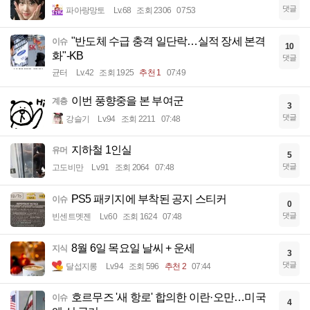
댓글
파아랑망토
Lv.68
조회 2306
07:53
"반도체 수급 충격 일단락…실적 장세 본격
이슈
10
화"-KB
댓글
균터
Lv.42
조회 1925
추천 1
07:49
이번 풍향중을 본 부여군
계층
3
댓글
강슬기
Lv.94
조회 2211
07:48
지하철 1인실
유머
5
댓글
고도비만
Lv.91
조회 2064
07:48
PS5 패키지에 부착된 공지 스티커
이슈
0
댓글
빈센트멧젠
Lv.60
조회 1624
07:48
8월 6일 목요일 날씨 + 운세
지식
3
댓글
달섭지롱
Lv.94
조회 596
추천 2
07:44
호르무즈 '새 항로' 합의한 이란·오만…미국
이슈
4