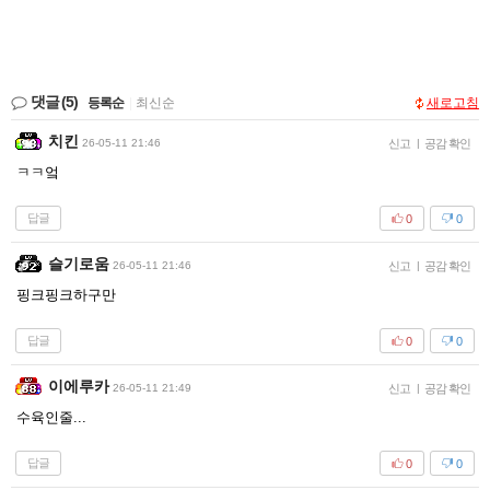
댓글
(5)
등록순
|
최신순
새로고침
치킨
26-05-11 21:46
신고
|
공감 확인
ㅋㅋ엌
답글
0
0
슬기로움
26-05-11 21:46
신고
|
공감 확인
핑크핑크하구만
답글
0
0
이에루카
26-05-11 21:49
신고
|
공감 확인
수육인줄...
답글
0
0