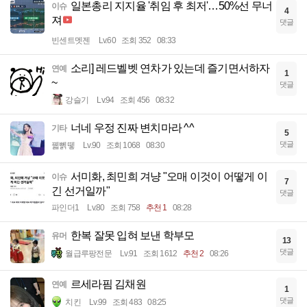
일본총리 지지율 '취임 후 최저'…50%선 무너
이슈
4
져
댓글
빈센트멧젠
Lv.60
조회 352
08:33
소리] 레드벨벳 연차가 있는데 즐기면서하자
연예
1
~
댓글
강슬기
Lv.94
조회 456
08:32
너네 우정 진짜 변치마라 ^^
기타
5
댓글
꿻뻵뗗
Lv.90
조회 1068
08:30
서미화, 최민희 겨냥 "오매 이것이 어떻게 이
이슈
7
긴 선거일까"
댓글
파인더1
Lv.80
조회 758
추천 1
08:28
한복 잘못 입혀 보낸 학부모
유머
13
댓글
월급루팡전문
Lv.91
조회 1612
추천 2
08:26
르세라핌 김채원
연예
1
댓글
치킨
Lv.99
조회 483
08:25