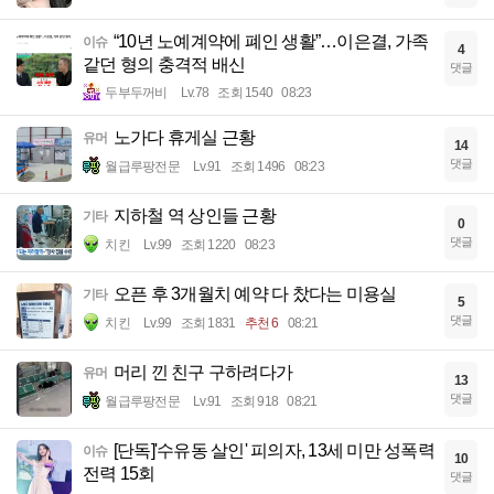
“10년 노예계약에 폐인 생활”…이은결, 가족
이슈
4
같던 형의 충격적 배신
댓글
두부두꺼비
Lv.78
조회 1540
08:23
노가다 휴게실 근황
유머
14
댓글
월급루팡전문
Lv.91
조회 1496
08:23
지하철 역 상인들 근황
기타
0
댓글
치킨
Lv.99
조회 1220
08:23
오픈 후 3개월치 예약 다 찼다는 미용실
기타
5
댓글
치킨
Lv.99
조회 1831
추천 6
08:21
머리 낀 친구 구하려다가
유머
13
댓글
월급루팡전문
Lv.91
조회 918
08:21
[단독]'수유동 살인' 피의자, 13세 미만 성폭력
이슈
10
전력 15회
댓글