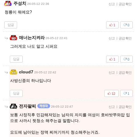
주성치
26-05-12 22:36
신고
|
공감 확인
청룡이 뭐에요?
답글
1
0
매너는지켜라
26-05-12 22:41
신고
|
공감 확인
그러게요 나도 알고 시퍼요
답글
1
0
cloud7
26-05-12 22:42
신고
|
공감 확인
사방신중의 하나입니다
답글
12
1
전자팔찌
26-05-12 22:47
신고
|
공감 확인
보통 사정직후 민감해져있는 남자의 자지를 여성이 호바밧쭈와압 입
으로 사까시 뒷청소 해주는걸 말합니다.
요도에 남아있는 정액 찌꺼기까지 청소해주는거죠.