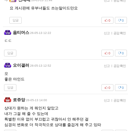
26-05-13 11:44
신고
|
공감 확인
요 게시판에 유부녀들도 쓰는말이드만요
답글
0
0
옵티머스
26-05-13 12:22
신고
|
공감 확인
ㄷㄷ
답글
0
0
오이갤러
26-05-13 12:52
신고
|
공감 확인
오
좋은 마인드
답글
0
0
로쥬앙
26-05-13 14:00
신고
|
공감 확인
상대가 원하는 게 뭐인지 알았고
내가 그걸 해 줄 수 있는데
특별한 이유 없이 부끄럽고 귀찮아서 안 해주던 걸
심경의 변화로 더 적극적으로 상대를 즐겁게 해 주고 있따