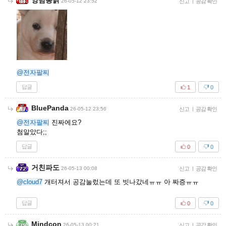
양념통닭
26-05-12 23:52
신고
|
공감 확인
@전자팔찌
답글
1
0
BluePanda
26-05-12 23:56
신고
|
공감 확인
@전자팔찌
진짜에요?
첨알았다;;
답글
0
0
거친파도
26-05-13 00:08
신고
|
공감 확인
@cloud7
개터져서 공감눌렀는데 또 빗나갔네ㅠㅠ 아 짜증ㅠㅠ
답글
0
0
Mindcon
26-05-13 00:21
신고
|
공감 확인