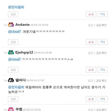
@전자팔찌
답글
0
0
Andante
26-05-13 14:02
신고
|
공감 확인
@cloud7
개웃기넼ㅋㅋㅋㅋㅋㅋㅋㅋㅋ
답글
0
0
Ejwhgrp12
26-05-13 15:39
신고
|
공감 확인
@cloud7
ㅋㅋㅋㅋㅋㅋㅋㅋㅋㅋㅋㅋㅋㅋㅅㅂ
답글
0
0
엘바다
26-05-13 17:37
신고
|
공감 확인
@전자팔찌
체질에따라 청룡후 손으로 계속한다면 남자도 분수가 가
능하죠ㅋㅋ
답글
0
0
쿠첸
26-05-13 19:41
신고
|
공감 확인