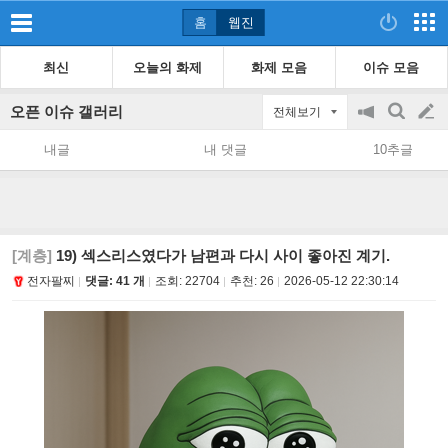
홈
웹진
최신
오늘의 화제
화제 모음
이슈 모음
오픈 이슈 갤러리
전체보기
공
검
글
지
색
내글
내 댓글
10추글
on/off
쓰
기
[계층]
19) 섹스리스였다가 남편과 다시 사이 좋아진 계기.
전자팔찌
댓글: 41 개
조회:
22704
추천:
26
2026-05-12 22:30:14