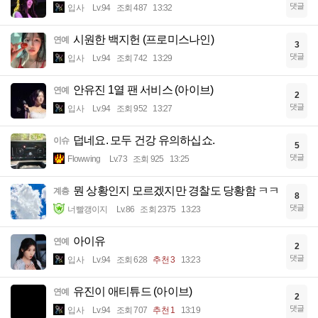
댓글
입사
Lv.94
조회 487
13:32
시원한 백지헌 (프로미스나인)
연예
3
댓글
입사
Lv.94
조회 742
13:29
안유진 1열 팬 서비스 (아이브)
연예
2
댓글
입사
Lv.94
조회 952
13:27
덥네요. 모두 건강 유의하십쇼.
이슈
5
댓글
Flowwing
Lv.73
조회 925
13:25
뭔 상황인지 모르겠지만 경찰도 당황함 ㅋㅋ
계층
8
댓글
너빨갱이지
Lv.86
조회 2375
13:23
아이유
연예
2
댓글
입사
Lv.94
조회 628
추천 3
13:23
유진이 애티튜드 (아이브)
연예
2
댓글
입사
Lv.94
조회 707
추천 1
13:19