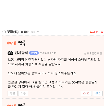
댓글
(41)
등록순
|
최신순
새로고침
전자팔찌
26-05-12 22:47
신고
|
공감 확인
보통 사정직후 민감해져있는 남자의 자지를 여성이 호바밧쭈와압 입
으로 사까시 뒷청소 해주는걸 말합니다.
요도에 남아있는 정액 찌꺼기까지 청소해주는거죠.
민감한 상태에서 그걸 받으면 여성의 오르가즘 못지않은 청룡열차
를 타는거 같다-해서 붙여진 은어입니다.
답글
이동
30
0