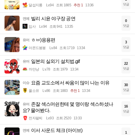
댓글
달섭지롱
Lv.94
조회 1885
추천 1
13:36
빌리 시윤 야구장 공연
연예
0
댓글
입사
Lv.94
조회 941
13:35
ㅎㅂ)응용편
유머
3
댓글
아몬드봉봉
Lv.84
조회 1719
13:34
일본의 실외기 설치법.gif
유머
22
댓글
까만냥
Lv.78
조회 1979
13:34
요즘 교도소에서 싸움이 많이 나는 이유
이슈
30
댓글
풀소유
Lv.86
조회 1883
추천 1
13:34
존잘 섹스머쉰한테 몇 명이랑 섹스하셨나
유머
16
요? 물어봤다.
댓글
전자팔찌
Lv.93
조회 2520
13:33
이서 사운드 체크 (아이브)
연예
1