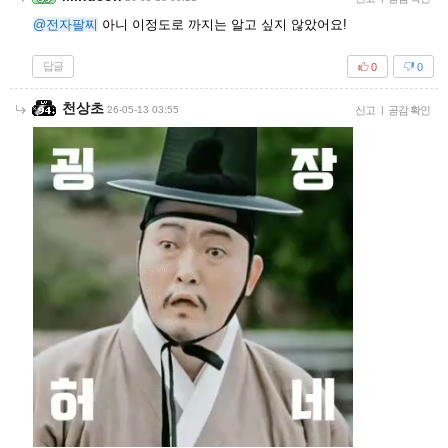
@전자팔찌
아니 이정도로 까지는 알고 싶지 않았어요!
답글
0
0
천상초
26-05-13 03:55
신고
|
공감 확인