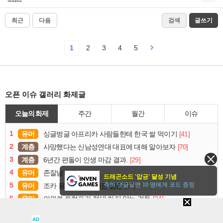
최근
다음
검색
글쓰기
1
2
3
4
5
오픈 이슈 갤러리 화제글
오늘의 화제
주간
월간
이슈
1
유머
[41]
싱글벙글 아프리카 사람들한테 한국 쌀 먹이기
2
계층
[70]
사망했다는 신남성연대 대표에 대해 알아보자
3
계층
[29]
6년간 편돌이 인생 마감 결과.
4
유머
[17]
존잘남의 인성
드래곤소드 '압긍' 달성 기념
축하 댓글달면 10 명에게 코드 증정
5
유머
[68]
조카 용돈 주다가 뺏은 삼촌
6
유머
[34]
의외로 트럼프가 절대 하지 않는 것들
7
계층
[17]
신남성연대 배인규 사망 소식 댓글 근황
AD