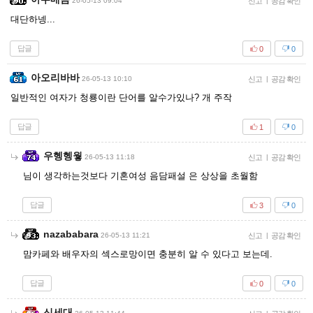
26-05-13 09:04
신고
|
공감 확인
대단하넹...
답글
0
0
아오리바바
26-05-13 10:10
신고
|
공감 확인
일반적인 여자가 청룡이란 단어를 알수가있나? 개 주작
답글
1
0
우헹헹웧
26-05-13 11:18
신고
|
공감 확인
님이 생각하는것보다 기혼여성 음담패설 은 상상을 초월함
답글
3
0
nazababara
26-05-13 11:21
신고
|
공감 확인
맘카페와 배우자의 섹스로망이면 충분히 알 수 있다고 보는데.
답글
0
0
신세대