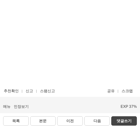
추천확인
신고
스팸신고
공유
스크랩
메뉴
인장보기
EXP 37%
목록
본문
이전
다음
댓글쓰기