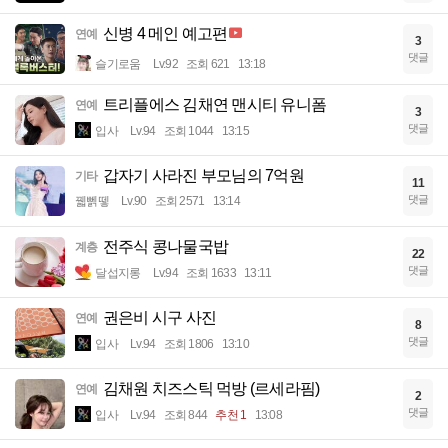
신병 4 메인 예고편
연예
3
댓글
슬기로움
Lv.92
조회 621
13:18
트리플에스 김채연 맨시티 유니폼
연예
3
댓글
입사
Lv.94
조회 1044
13:15
갑자기 사라진 부모님의 7억원
기타
11
댓글
꿻뻵뗗
Lv.90
조회 2571
13:14
전주식 콩나물국밥
계층
22
댓글
달섭지롱
Lv.94
조회 1633
13:11
권은비 시구 사진
연예
8
댓글
입사
Lv.94
조회 1806
13:10
김채원 치즈스틱 먹방 (르세라핌)
연예
2
댓글
입사
Lv.94
조회 844
추천 1
13:08