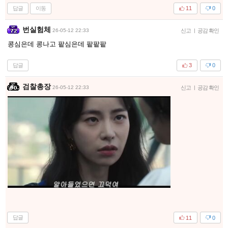
답글
이동
11
0
번실험체
26-05-12 22:33
신고
|
공감 확인
콩심은데 콩나고 팥심은데 팥팥팥
답글
3
0
검찰총장
26-05-12 22:33
신고
|
공감 확인
답글
11
0