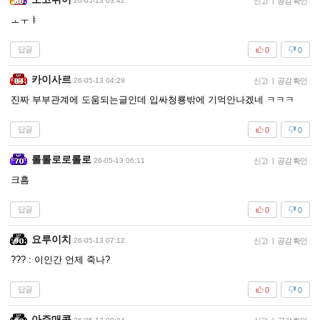
26-05-13 03:42
신고
|
공감 확인
ㅗㅜㅑ
답글
0
0
카이사르
26-05-13 04:29
신고
|
공감 확인
진짜 부부관계에 도움되는글인데 입싸청룡밖에 기억안나겠네 ㅋㅋㅋ
답글
0
0
롤롤로로롤로
26-05-13 06:11
신고
|
공감 확인
크흠
답글
0
0
요루이치
26-05-13 07:12
신고
|
공감 확인
??? : 이인간 언제 죽나?
답글
0
0
아주매콤