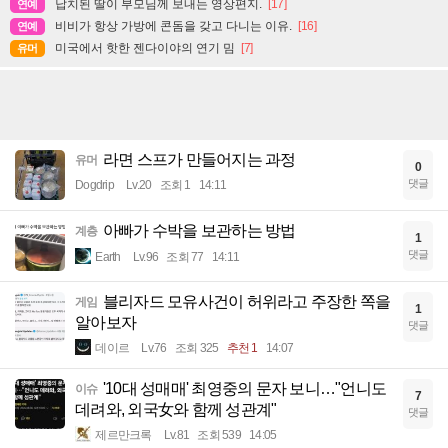
납치된 딸이 부모님께 보내는 영상편지.
[17]
연예
비비가 항상 가방에 콘돔을 갖고 다니는 이유.
[16]
연예
미국에서 핫한 젠다이야의 연기 밈
[7]
유머
라면 스프가 만들어지는 과정
유머
0
댓글
Dogdrip
Lv.20
조회 1
14:11
아빠가 수박을 보관하는 방법
계층
1
댓글
Earth
Lv.96
조회 77
14:11
블리자드 모유사건이 허위라고 주장한 쪽을
게임
1
알아보자
댓글
데이르
Lv.76
조회 325
추천 1
14:07
'10대 성매매' 최영중의 문자 보니…"언니도
이슈
7
데려와, 외국女와 함께 성관계"
댓글
제르만크록
Lv.81
조회 539
14:05