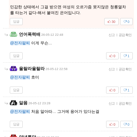
민감한 상태에서 그걸 받으면 여성의 오르가즘 못지않은 청룡열차
를 타는거 같다-해서 붙여진 은어입니다.
답글
30
0
언어폭력배
26-05-12 22:48
신고
|
공감 확인
@전자팔찌
이게 무슨...
답글
0
1
울랄라울랄라
26-05-12 22:58
신고
|
공감 확인
@전자팔찌
흐미
답글
0
1
알몸
26-05-12 23:28
신고
|
공감 확인
@전자팔찌
처음 알아따... 그거에 용어가 있다는걸
답글
0
0