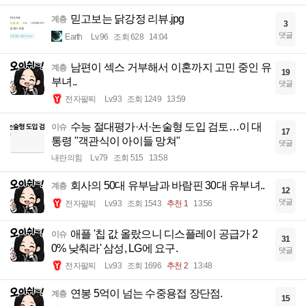
믿고보는 닭강정 리뷰.jpg
계층
3
댓글
Earth
Lv.96
조회 628
14:04
남편이 섹스 거부해서 이혼까지 고민 중인 유
계층
19
부녀..
댓글
전자팔찌
Lv.93
조회 1249
13:59
수능 절대평가·서·논술형 도입 검토…이 대
이슈
17
통령 "객관식이 아이들 망쳐"
댓글
내란의힘
Lv.79
조회 515
13:58
회사의 50대 유부남과 바람핀 30대 유부녀..
계층
12
댓글
전자팔찌
Lv.93
조회 1543
추천 1
13:56
애플 '칩 값 올랐으니 디스플레이 공급가 2
이슈
31
0% 낮춰라' 삼성, LG에 요구.
댓글
전자팔찌
Lv.93
조회 1696
추천 2
13:48
연봉 5억이 넘는 수중용접 장단점.
계층
15