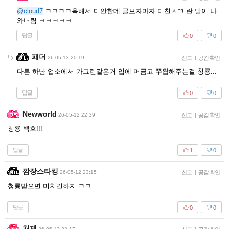
@cloud7
ㅋㅋㅋㅋ욕해서 미안한데 글보자마자 미친ㅅㄲ 란 말이 나
와버림 ㅋㅋㅋㅋㅋ
답글
0
0
패더
26-05-13 20:19
신고
|
공감 확인
다른 하난 업소에서 가그린같은거 입에 머금고 쭈왑해주는걸 청룡...
답글
0
0
Newworld
26-05-12 22:39
신고
|
공감 확인
청룡 백호!!!
답글
1
0
깜장스타킹
26-05-12 23:15
신고
|
공감 확인
청룡받으면 미치긴하지 ㅋㅋ
답글
0
0
처제