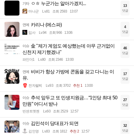
ㅇㅎ 누군가는 알아가겠지...
기타
13
댓글
마나군
Lv.81
조회 2593
13:07
카리나 (에스파)
연예
4
댓글
입사
Lv.94
조회 966
13:06
金 "제가 계엄도 예상했는데 아무 근거없이
이슈
46
신천지 제기했겠나"
댓글
파인더1
Lv.80
조회 2346
13:00
비비가 항상 가방에 콘돔을 갖고 다니는 이
연예
17
유.
댓글
전자팔찌
Lv.93
조회 3702
추천 1
13:00
추석 앞두고 또 민생지원금…“1인당 최대 50
이슈
27
만원” 어디서 받나
댓글
빈센트멧젠
Lv.60
조회 2529
12:57
김민석이 당대표가 되면
이슈
32
댓글
김인영
Lv.83
조회 1812
추천 2
12:57