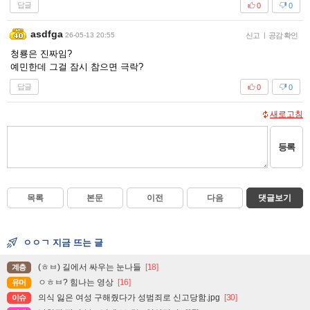
답글
0
0
asdfga
26-05-13 20:55
신고
|
공감 확인
청룡은 진짜임?
예민한데 그걸 잠시 참으면 극락?
답글
0
0
새로고침
등록
목록
본문
이전
다음
댓글보기
ㅇㅇㄱ 지금 뜨는 글
(ㅎㅂ) 길에서 싸우는 눈나들
[18]
계층
ㅇㅎㅂ? 힘나는 영상
[16]
유머
의식 잃은 여성 구해줬다가 성범죄로 신고당함.jpg
[30]
이슈