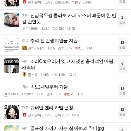
댓글
전자팔찌
Lv.93
조회 2048
추천 2
13:46
진삼국무쌍 콜라보 카페 코스터 때문에 한 번
기타
2
갈 만한듯
댓글
호쿠마타타
Lv.12
조회 886
13:45
추석 전 민생지원금 지원
이슈
13
댓글
일하기시러
Lv.82
조회 1617
추천 1
13:43
소리On) 우리가 잊고 지냈던 충격적인 마블
유머
6
캐릭터
댓글
풀소유
Lv.86
조회 1194
13:41
속보)내일부터 가을
유머
13
댓글
Dogdrip
Lv.20
조회 1730
추천 2
13:39
슈퍼맨 헨리 카빌 근황.
계층
13
댓글
전자팔찌
Lv.93
조회 2322
13:37
골프장 가까이 사는 집 아빠의 취미.jpg
유머
3