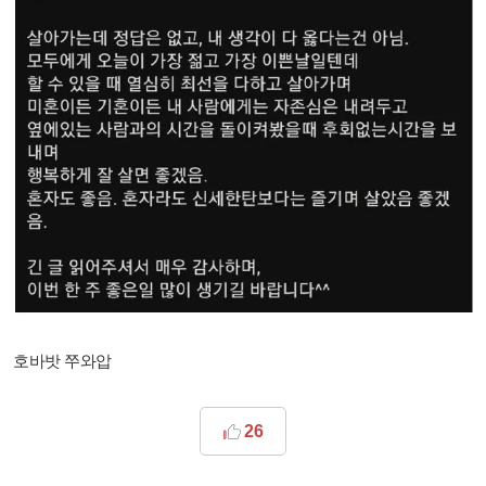
호바밧 쭈와압
26