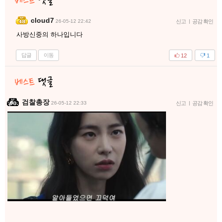
cloud7
26-05-12 22:42
신고
|
공감 확인
사방신중의 하나입니다
답글
이동
12
1
검찰총장
26-05-12 22:33
신고
|
공감 확인