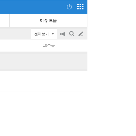
이슈 모음
전체보기
공
검
글
지
색
10추글
on/off
쓰
기