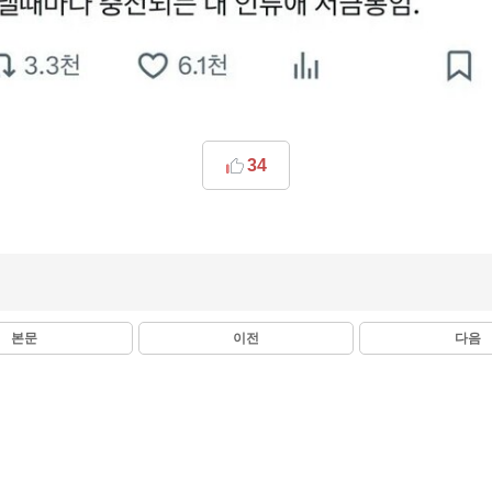
34
본문
이전
다음