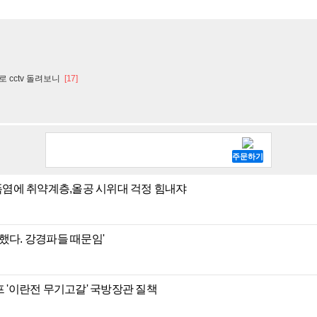
 cctv 돌려보니
[17]
 폭염에 취약계층,올공 시위대 걱정 힘내쟈
했다. 강경파들 때문임'
프 '이란전 무기고갈' 국방장관 질책