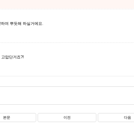
말하며 뿌듯해 하실거에요.
고맙단거죠?!
본문
이전
다음