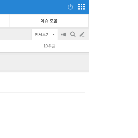
이슈 모음
전체보기
공
검
글
지
색
10추글
on/off
쓰
기