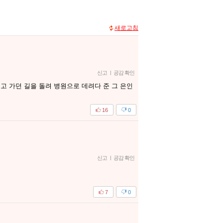
새로고침
신고
|
공감 확인
고 가던 길을 돌려 병원으로 데려다 준 그 은인
16
0
신고
|
공감 확인
7
0