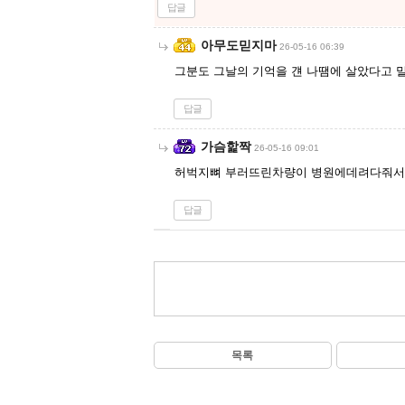
답글
아무도믿지마
26-05-16 06:39
그분도 그날의 기억을 걘 나땜에 살았다고 
답글
가슴핥짝
26-05-16 09:01
허벅지뼈 부러뜨린차량이 병원에데려다줘서 
답글
목록