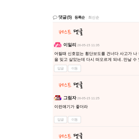
댓글
(5)
등록순
|
최신순
이일리
26-05-15 11:35
어릴때 신호없는 횡단보도를 건너다 사고가 나 
을 잊고 살았는데 다시 떠오르게 되네..만날 수
답글
이동
그림자
26-05-15 11:25
이런얘기가 좋더라
답글
이동