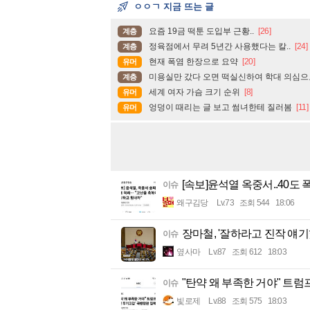
ㅇㅇㄱ 지금 뜨는 글
요즘 19금 떡툰 도입부 근황..
[26]
계층
정육점에서 무려 5년간 사용했다는 칼..
[24]
계층
현재 폭염 한장으로 요약
[20]
유머
미용실만 갔다 오면 떡실신하여 학대 의심으로
계층
세계 여자 가슴 크기 순위
[8]
유머
엉덩이 때리는 글 보고 썸녀한테 질러봄
[11]
유머
[속보]윤석열 옥중서..40도
이슈
왜구김당
Lv.73
조회 544
18:06
장마철, '잘하라고 진작 얘기
이슈
옆사마
Lv.87
조회 612
18:03
"탄약 왜 부족한 거야" 트럼
이슈
빛로제
Lv.88
조회 575
18:03