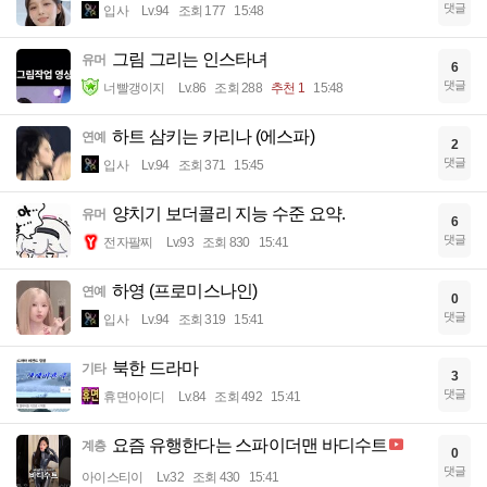
댓글
입사
Lv.94
조회 177
15:48
그림 그리는 인스타녀
유머
6
댓글
너빨갱이지
Lv.86
조회 288
추천 1
15:48
하트 삼키는 카리나 (에스파)
연예
2
댓글
입사
Lv.94
조회 371
15:45
양치기 보더콜리 지능 수준 요약.
유머
6
댓글
전자팔찌
Lv.93
조회 830
15:41
하영 (프로미스나인)
연예
0
댓글
입사
Lv.94
조회 319
15:41
북한 드라마
기타
3
댓글
휴면아이디
Lv.84
조회 492
15:41
요즘 유행한다는 스파이더맨 바디수트
계층
0
댓글
아이스티이
Lv.32
조회 430
15:41