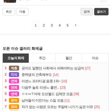
최근
다음
검색
글쓰기
1
2
3
4
5
오픈 이슈 갤러리 화제글
오늘의 화제
주간
월간
이슈
1
계층
[27]
공자도 말했던 사회에서 피해야하는 상급자
2
지식
[14]
중력댐의 건축해부도
3
연예
[16]
리센느 프리티걸 음중 1위~
4
연예
[23]
다음주 놀토 리센느 출연...
5
연예
[38]
ㅇㅎㅂ? 어제 오션월드 김채연 모음
6
유머
[11]
남자들이 미친다는 스킬 모음
7
유머
[25]
차가 없는 사람은 모르는 주말에 나가기 싫은 이유