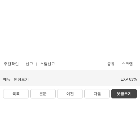
추천확인
신고
스팸신고
공유
스크랩
메뉴
인장보기
EXP 63%
목록
본문
이전
다음
댓글쓰기