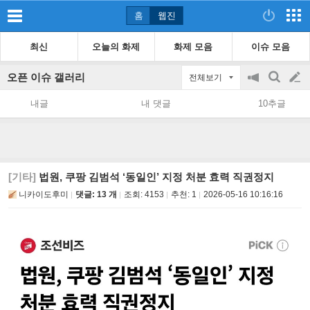
홈
웹진
최신
오늘의 화제
화제 모음
이슈 모음
오픈 이슈 갤러리
전체보기
공
검
글
지
색
내글
내 댓글
10추글
on/off
쓰
기
[기타]
법원, 쿠팡 김범석 ‘동일인’ 지정 처분 효력 직권정지
니카이도후미
댓글: 13 개
조회:
4153
추천:
1
2026-05-16 10:16:16