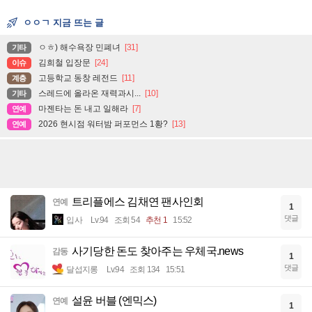
ㅇㅇㄱ 지금 뜨는 글
ㅇㅎ) 해수욕장 민폐녀
[31]
기타
김희철 입장문
[24]
이슈
고등학교 동창 레전드
[11]
계층
스레드에 올라온 재력과시...
[10]
기타
마젠타는 돈 내고 일해라
[7]
연예
2026 현시점 워터밤 퍼포먼스 1황?
[13]
연예
트리플에스 김채연 팬사인회
연예
1
댓글
입사
Lv.94
조회 54
추천 1
15:52
사기당한 돈도 찾아주는 우체국.news
감동
1
댓글
달섭지롱
Lv.94
조회 134
15:51
설윤 버블 (엔믹스)
연예
1