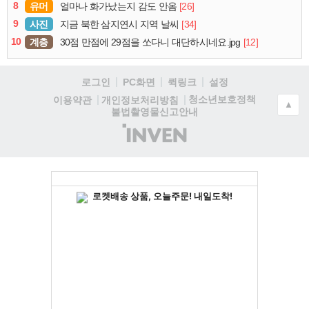
8
유머
[26]
얼마나 화가났는지 감도 안옴
9
사진
[34]
지금 북한 삼지연시 지역 날씨
10
계층
[12]
30점 만점에 29점을 쏘다니 대단하시네요.jpg
로그인
PC화면
퀵링크
설정
청소년보호정책
이용약관
개인정보처리방침
▲
불법촬영물신고안내
(주)
인
벤