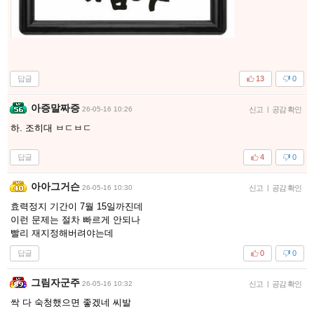
답글
13
0
아증말짜증
26-05-16 10:26
신고
|
공감 확인
하. 조히대 ㅂㄷㅂㄷ
답글
4
0
아아그거슨
26-05-16 10:30
신고
|
공감 확인
효력정지 기간이 7월 15일까진데
이런 문제는 절차 빠르게 안되나
빨리 재지정해버려야는데
답글
0
0
그림자군주
26-05-16 10:32
신고
|
공감 확인
싹 다 숙청했으면 좋겠네 씨발