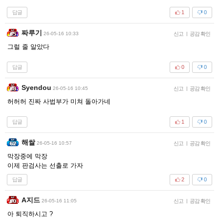
답글
1
0
짜루기
26-05-16 10:33
신고
|
공감 확인
그럴 줄 알았다
답글
0
0
Syendou
26-05-16 10:45
신고
|
공감 확인
허허허 진짜 사법부가 미쳐 돌아가네
답글
1
0
해쌀
26-05-16 10:57
신고
|
공감 확인
막장중에 막장
이제 판검사는 선출로 가자
답글
2
0
A지드
26-05-16 11:05
신고
|
공감 확인
아 퇴직하시고 ?