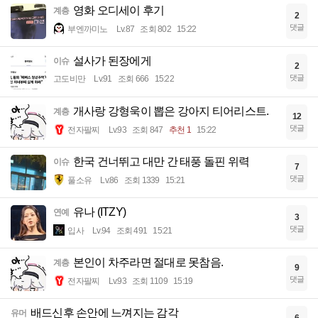
영화 오디세이 후기
계층
2
댓글
부엔까미노
Lv.87
조회 802
15:22
설사가 된장에게
이슈
2
댓글
고도비만
Lv.91
조회 666
15:22
개사랑 강형욱이 뽑은 강아지 티어리스트.
계층
12
댓글
전자팔찌
Lv.93
조회 847
추천 1
15:22
한국 건너뛰고 대만 간 태풍 돌핀 위력
이슈
7
댓글
풀소유
Lv.86
조회 1339
15:21
유나 (ITZY)
연예
3
댓글
입사
Lv.94
조회 491
15:21
본인이 차주라면 절대로 못참음.
계층
9
댓글
전자팔찌
Lv.93
조회 1109
15:19
배드신후 손안에 느껴지는 감각
유머
6