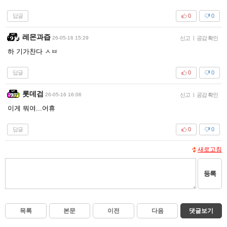
답글
0
0
레몬과즙
26-05-16 15:29
신고
|
공감 확인
하 기가찬다 ㅅㅂ
답글
0
0
롯데검
26-05-16 16:06
신고
|
공감 확인
이게 뭐여...어휴
답글
0
0
새로고침
등록
목록
본문
이전
다음
댓글보기