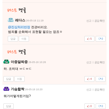
레다스
26-05-16 11:19
신고
|
공감 확인
@진상처리반장
전관비리요.
범죄를 순화해서 표현할 필요는 없죠ㅎ
답글
이동
5
0
아증말짜증
26-05-16 10:26
신고
|
공감 확인
하. 조히대 ㅂㄷㅂㄷ
답글
이동
4
0
가슴핥짝
26-05-16 10:20
신고
|
공감 확인
뭐가어떻게된거임?
답글
0
0