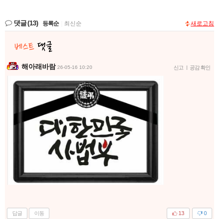
댓글
(13)
등록순
|
최신순
새로고침
해아래바람
26-05-16 10:20
신고
|
공감 확인
답글
이동
13
0