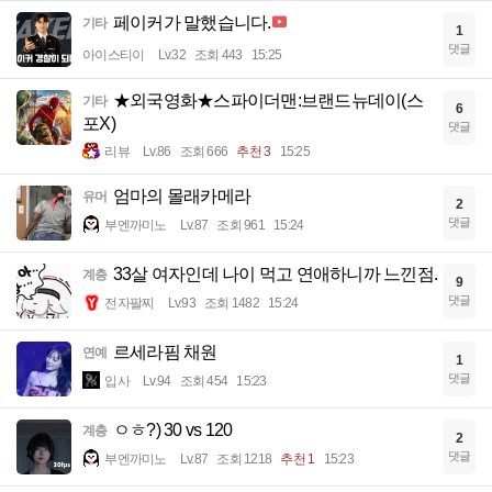
페이커가 말했습니다.
기타
1
댓글
아이스티이
Lv.32
조회 443
15:25
★외국영화★스파이더맨:브랜드뉴데이(스
기타
6
포X)
댓글
리뷰
Lv.86
조회 666
추천 3
15:25
엄마의 몰래카메라
유머
2
댓글
부엔까미노
Lv.87
조회 961
15:24
33살 여자인데 나이 먹고 연애하니까 느낀점.
계층
9
댓글
전자팔찌
Lv.93
조회 1482
15:24
르세라핌 채원
연예
1
댓글
입사
Lv.94
조회 454
15:23
ㅇㅎ?) 30 vs 120
계층
2
댓글
부엔까미노
Lv.87
조회 1218
추천 1
15:23