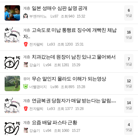
일본 성매수 심판 실명 공개
계층
6
댓글
부엔까미노
Lv.87
조회 940
15:32
고속도로 미납 통행료 징수에 개빡친 체납
계층
16
자..
댓글
전자팔찌
Lv.93
조회 1200
15:31
치과갔는데 원장이 남친 있냐고 물어봐서
계층
7
댓글
강슬기
Lv.94
조회 1281
15:29
무슨 말인지 몰라도 이해가 되는영상
유머
12
댓글
너빨갱이지
Lv.86
조회 895
15:28
연금복권 당첨자가 매달 받는다는 알림.....
계층
14
댓글
전자팔찌
Lv.93
조회 1377
15:28
요즘 배달 파스타 근황
계층
4
댓글
강슬기
Lv.94
조회 1060
15:27