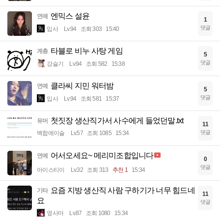
엔믹스 설윤
연예
1
댓글
입사
Lv.94
조회 303
15:40
타블로 비누 사탕 게임
계층
5
댓글
강슬기
Lv.94
조회 582
15:38
클라씨 지민 워터밤
연예
5
댓글
입사
Lv.94
조회 581
15:37
첫짓장 생산직가서 사수에게 들었던말.txt
유머
11
댓글
백합에이슬
Lv.57
조회 1085
15:34
어서오세요~ 메리미조합입니다
연예
0
댓글
아이스티이
Lv.32
조회 313
추천 1
15:34
요즘 지방 생산직 사람 구하기가 너무 힘드네
기타
11
요
댓글
옆사마
Lv.87
조회 1080
15:34