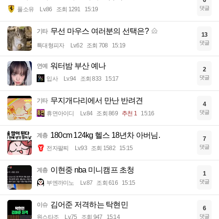
댓글
풀소유
Lv.86
조회 1291
15:19
무선 마우스 여러분의 선택은?
기타
13
댓글
특대형피자
Lv.62
조회 708
15:19
워터밤 부산 예나
연예
2
댓글
입사
Lv.94
조회 833
15:17
무지개다리에서 만난 반려견
기타
4
댓글
휴면아이디
Lv.84
조회 869
추천 1
15:16
180cm 124kg 헬스 18년차 아버님.
계층
7
댓글
전자팔찌
Lv.93
조회 1582
15:15
이현중 nba 미니캠프 초청
계층
1
댓글
부엔까미노
Lv.87
조회 616
15:15
김어준 저격하는 탁현민
이슈
6
댓글
원스타조
Lv.75
조회 947
15:14