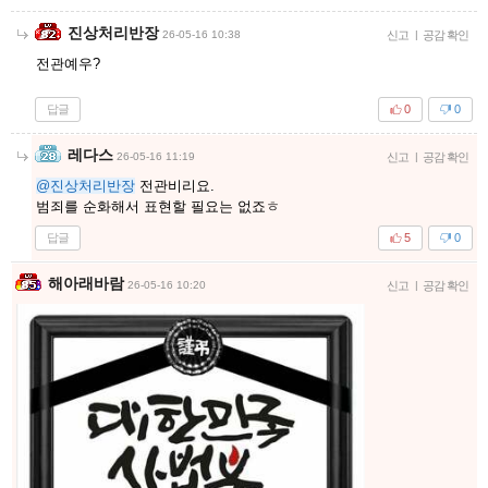
진상처리반장
26-05-16 10:38
신고
|
공감 확인
전관예우?
답글
0
0
레다스
26-05-16 11:19
신고
|
공감 확인
@진상처리반장
전관비리요.
범죄를 순화해서 표현할 필요는 없죠ㅎ
답글
5
0
해아래바람
26-05-16 10:20
신고
|
공감 확인