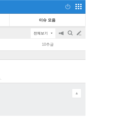
이슈 모음
전체보기
공
검
글
지
색
10추글
on/off
쓰
기
.
▲