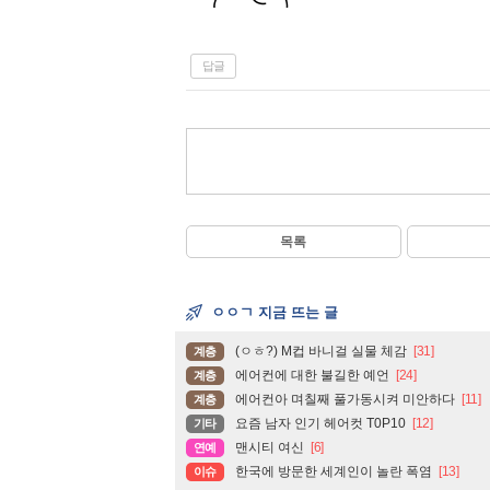
답글
목록
ㅇㅇㄱ 지금 뜨는 글
(ㅇㅎ?) M컵 바니걸 실물 체감
[31]
계층
에어컨에 대한 불길한 예언
[24]
계층
에어컨아 며칠째 풀가동시켜 미안하다
[11]
계층
요즘 남자 인기 헤어컷 T0P10
[12]
기타
맨시티 여신
[6]
연예
한국에 방문한 세계인이 놀란 폭염
[13]
이슈