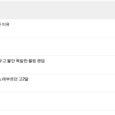
준 이유
두고 불만 폭발한 블핑 팬덤
노래부르던 고2딸