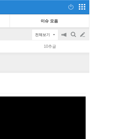
이슈 모음
전체보기
공
검
글
지
색
10추글
on/off
쓰
기