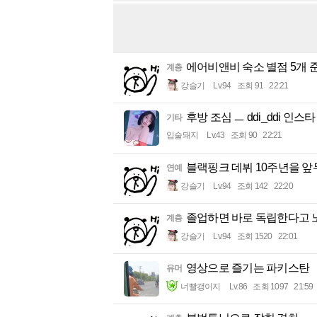
에어비앤비 숙소 별점 5개 
계층
강슬기
Lv.94
조회 91
22:21
후방 조심 ㅡ ddi_ddi 인스타
기타
입술돼지
Lv.43
조회 90
22:21
블랙핑크 데뷔 10주년을 앞
연예
강슬기
Lv.94
조회 142
22:20
졸업하면 바로 독립한다고 
계층
강슬기
Lv.94
조회 1520
22:01
영상으로 즐기는 파키스탄
유머
너빨갱이지
Lv.86
조회 1097
21:59