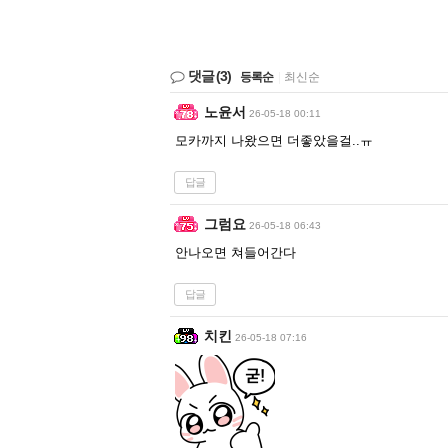
댓글
(3)
등록순
|
최신순
노윤서
26-05-18 00:11
모카까지 나왔으면 더좋았을걸..ㅠ
답글
그럼요
26-05-18 06:43
안나오면 쳐들어간다
답글
치킨
26-05-18 07:16