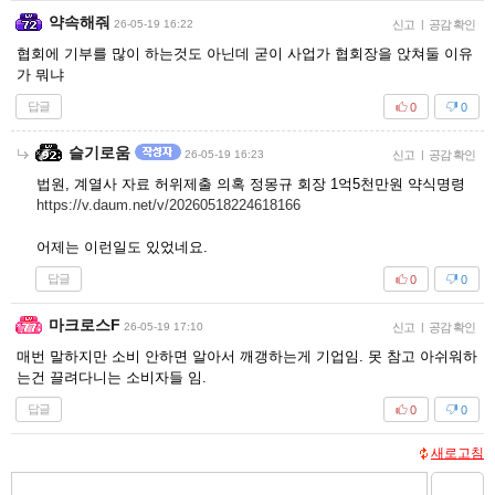
약속해줘
26-05-19 16:22
신고
|
공감 확인
협회에 기부를 많이 하는것도 아닌데 굳이 사업가 협회장을 앉쳐둘 이유
가 뭐냐
답글
0
0
슬기로움
26-05-19 16:23
신고
|
공감 확인
법원, 계열사 자료 허위제출 의혹 정몽규 회장 1억5천만원 약식명령
https://v.daum.net/v/20260518224618166
어제는 이런일도 있었네요.
답글
0
0
마크로스F
26-05-19 17:10
신고
|
공감 확인
매번 말하지만 소비 안하면 알아서 깨갱하는게 기업임. 못 참고 아쉬워하
는건 끌려다니는 소비자들 임.
답글
0
0
새로고침