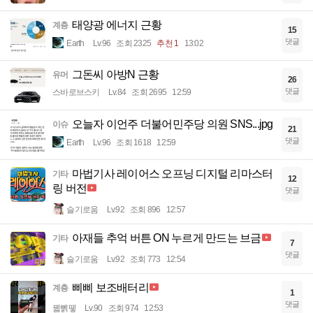
태양광 에너지 근황
계층
15
댓글
Earth
Lv.96
조회 2325
추천 1
13:02
그돈씨 아방N 근황
유머
26
댓글
스바로브스키
Lv.84
조회 2695
12:59
오늘자 이언주 더불어민주당 의원 SNS...jpg
이슈
21
댓글
Earth
Lv.96
조회 1618
12:59
마법기사 레이어스 오프닝 디지털 리마스터
기타
12
링 버전
댓글
슬기로움
Lv.92
조회 896
12:57
아재들 추억 버튼 ON 누르게 만드는 브금
기타
7
댓글
슬기로움
Lv.92
조회 773
12:54
삐삐 보조배터리
계층
1
댓글
꿻뻵뗗
Lv.90
조회 974
12:53