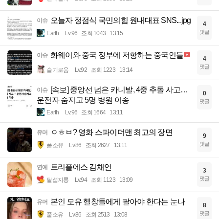
오늘자 정점식 국민의힘 원내대표 SNS...jpg
이슈
4
댓글
Earth
Lv.96
조회 1043
13:15
화웨이와 중국 정부에 저항하는 중국인들
이슈
4
댓글
슬기로움
Lv.92
조회 1223
13:14
[속보] 중앙선 넘은 카니발, 4중 추돌 사고…
이슈
0
운전자 숨지고 5명 병원 이송
댓글
Earth
Lv.96
조회 1664
13:11
ㅇㅎㅂ? 영화 스파이더맨 최고의 장면
유머
9
댓글
풀소유
Lv.86
조회 2627
13:11
트리플에스 김채연
연예
3
댓글
달섭지롱
Lv.94
조회 1123
13:09
본인 모유 헬창들에게 팔아야 한다는 눈나
유머
8
댓글
풀소유
Lv.86
조회 2513
13:08