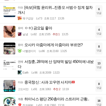
[속보]국힘 윤리위...진종오 서범수 징계 절차
이슈
6
개시
댓글
왜구김당
Lv.73
조회 1117
13:26
ㅇㅎ) 금요일 좋아
유머
4
댓글
닐냄
Lv.82
조회 1535
추천 1
13:25
오사카 아줌마에게 아줌마라 부르면?
유머
8
댓글
너빨갱이지
Lv.86
조회 2160
13:25
서장훈, 28억에 산 양재역 빌딩 450억에 내놨
연예
13
다
댓글
Earth
Lv.96
조회 2009
13:23
중국창신 : 사과 꼬우면 사지마
이슈
8
댓글
고도비만
Lv.91
조회 1063
추천 2
13:19
하이닉스 평단 250층이라 스트리머 근황..
계층
16
댓글
전자팔찌
Lv.93
조회 2380
13:18