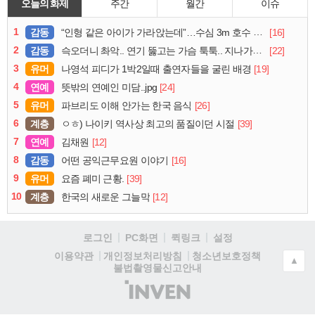
오늘의 화제
주간
월간
이슈
1
감동
[16]
“인형 같은 아이가 가라앉는데”…수심 3m 호수 뛰어든 60대 의인
2
감동
[22]
슥오더니 촤악.. 연기 뚫고는 가슴 툭툭.. 지나가던 아재의 정체
3
유머
[19]
나영석 피디가 1박2일때 출연자들을 굴린 배경
4
연예
[24]
뜻밖의 연예인 미담..jpg
5
유머
[26]
파브리도 이해 안가는 한국 음식
6
계층
[39]
ㅇㅎ) 나이키 역사상 최고의 품질이던 시절
7
연예
[12]
김채원
8
감동
[16]
어떤 공익근무요원 이야기
9
유머
[39]
요즘 폐미 근황.
10
계층
[12]
한국의 새로운 그늘막
로그인
PC화면
퀵링크
설정
청소년보호정책
이용약관
개인정보처리방침
▲
불법촬영물신고안내
(주)
인