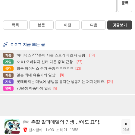
등록
목록
본문
이전
다음
댓글보기
ㅇㅇㄱ 지금 뜨는 글
하이닉스 277층에 사는 스트리머 츠자 근황..
[19]
계층
ㅇㅎ) 오버워치 신캐 디몬 충격 근황..
[37]
게임
최근 하이닉스 주가 근황ㅋㅋㅋㅋㅋ
[13]
유머
일본 최대 유흥가의 일상...
[8]
계층
롯데타워는 대낮에 냉방을 틀지만 냉동기는 꺼져있데요.
[24]
지식
78년생 아줌마의 일상
[9]
연예
존잘 알파메일의 인생 난이도 요약.
유머
0
댓글
전자팔찌
Lv.93
조회 21
13:58