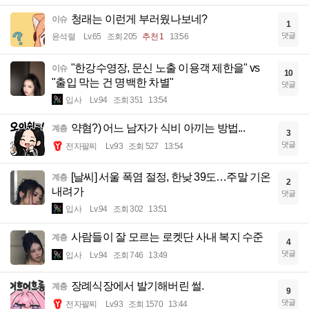
청래는 이런게 부러웠나보네?
이슈
1
댓글
윤석렬
Lv.65
조회 205
추천 1
13:56
"한강수영장, 문신 노출 이용객 제한을" vs
이슈
10
"출입 막는 건 명백한 차별"
댓글
입사
Lv.94
조회 351
13:54
약혐?) 어느 남자가 식비 아끼는 방법...
계층
3
댓글
전자팔찌
Lv.93
조회 527
13:54
[날씨] 서울 폭염 절정, 한낮 39도…주말 기온
계층
2
내려가
댓글
입사
Lv.94
조회 302
13:51
사람들이 잘 모르는 로켓단 사내 복지 수준
계층
4
댓글
입사
Lv.94
조회 746
13:49
장례식장에서 발기해버린 썰.
계층
9
댓글
전자팔찌
Lv.93
조회 1570
13:44