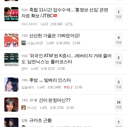
축협 11시간 압수수색…'홍명보 선임' 관련
이슈
1
자료 확보 / JTBC
댓글
아이스티이
Lv.32
조회 840
12:51
선선한 가을은 가짜였어요!
기타
4
댓글
사실난라쿤
Lv.89
조회 2061
12:49
'외국인 ATM' 된 K증시…레버리지 거래 줄어
이슈
2
도 '삼전닉스'는 롤러코스터
댓글
균터
Lv.42
조회 1512
12:48
후방 ㅡ 빛베리 인스타
기타
3
댓글
입술돼지
Lv.43
조회 2480
추천 2
12:45
ㅇㅎ 간이 펀칭머신??
기타
14
댓글
마나군
Lv.81
조회 2724
12:44
규카츠 근황
감동
7