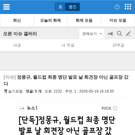
홈
웹진
최신
오늘의 화제
화제 모음
이슈 모음
오픈 이슈 갤러리
전체보기
공
검
글
지
색
내글
내 댓글
10추글
on/off
쓰
기
[이슈]
정몽규, 월드컵 최종 명단 발표 날 회견장 아닌 골프장 갔
다
슬기로움
댓글: 5 개
조회:
2232
추천:
1
2026-05-19 16:18:30