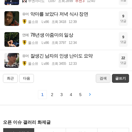
댓글
부엔까미노
Lv.87
조회 2899
추천 3
12:40
악마를 보았다 저녁 식사 장면
유머
9
댓글
풀소유
Lv.86
조회 3418
12:39
78년생 아줌마의 일상
연예
9
댓글
풀소유
Lv.86
조회 3797
12:34
잘생긴 남자의 인생 난이도 요약
유머
22
댓글
풀소유
Lv.86
조회 3455
12:33
최근
다음
검색
글쓰기
1
2
3
4
5
오픈 이슈 갤러리 화제글