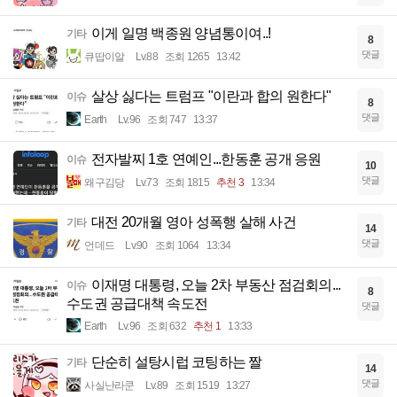
이게 일명 백종원 양념통이여..!
기타
8
댓글
큐땁이알
Lv.88
조회 1265
13:42
살상 싫다는 트럼프 "이란과 합의 원한다"
이슈
8
댓글
Earth
Lv.96
조회 747
13:37
전자발찌 1호 연예인...한동훈 공개 응원
이슈
10
댓글
왜구김당
Lv.73
조회 1815
추천 3
13:34
대전 20개월 영아 성폭행 살해 사건
기타
14
댓글
언데드
Lv.90
조회 1064
13:34
이재명 대통령, 오늘 2차 부동산 점검회의...
이슈
8
수도권 공급대책 속도전
댓글
Earth
Lv.96
조회 632
추천 1
13:33
단순히 설탕시럽 코팅하는 짤
기타
14
댓글
사실난라쿤
Lv.89
조회 1519
13:27