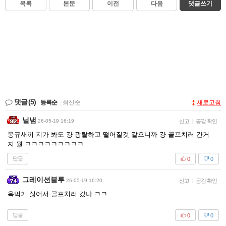
목록
본문
이전
다음
댓글쓰기
댓글
(5)
등록순
|
최신순
새로고침
닐냄
26-05-19 16:19
신고
|
공감 확인
몽규새끼 지가 봐도 걍 광탈하고 떨어질것 같으니까 걍 골프치러 간거
지 뭘 ㅋㅋㅋㅋㅋㅋㅋㅋㅋ
답글
0
0
그레이션블루
26-05-19 16:20
신고
|
공감 확인
욕먹기 싫어서 골프치러 갔냐 ㅋㅋ
답글
0
0