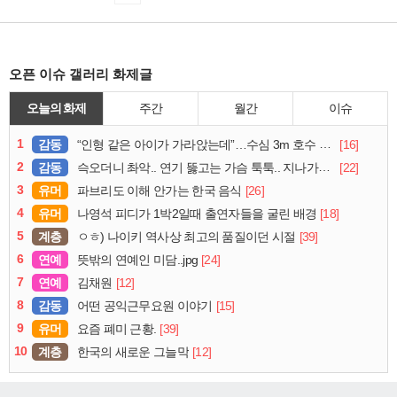
오픈 이슈 갤러리 화제글
오늘의 화제
주간
월간
이슈
1
감동
[16]
“인형 같은 아이가 가라앉는데”…수심 3m 호수 뛰어든 60대 의인
2
감동
[22]
슥오더니 촤악.. 연기 뚫고는 가슴 툭툭.. 지나가던 아재의 정체
3
유머
[26]
파브리도 이해 안가는 한국 음식
4
유머
[18]
나영석 피디가 1박2일때 출연자들을 굴린 배경
5
계층
[39]
ㅇㅎ) 나이키 역사상 최고의 품질이던 시절
6
연예
[24]
뜻밖의 연예인 미담..jpg
7
연예
[12]
김채원
8
감동
[15]
어떤 공익근무요원 이야기
9
유머
[39]
요즘 폐미 근황.
10
계층
[12]
한국의 새로운 그늘막