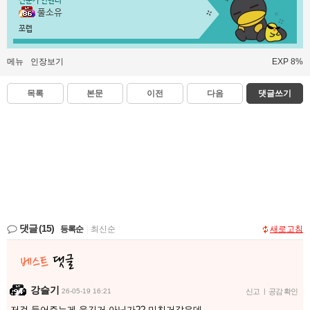
전문가 인벤러
풀소유
쪼렙
메뉴
인장보기
EXP 8%
목록
본문
이전
다음
댓글쓰기
댓글
(15)
등록순
|
최신순
새로고침
강슬기
26-05-19 16:21
신고
|
공감 확인
저걸 들어주는게 웃긴거 아닌가?? 미친거같은데