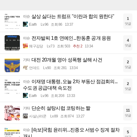
살상 싫다는 트럼프 "이란과 합의 원한다"
이슈
1
댓글
Earth
Lv.96
조회 86
13:37
전자발찌 1호 연예인...한동훈 공개 응원
이슈
4
댓글
왜구김당
Lv.73
조회 503
추천 2
13:34
대전 20개월 영아 성폭행 살해 사건
기타
2
댓글
언데드
Lv.90
조회 281
13:34
이재명 대통령, 오늘 2차 부동산 점검회의...
이슈
2
수도권 공급대책 속도전
댓글
Earth
Lv.96
조회 208
13:33
단순히 설탕시럽 코팅하는 짤
기타
11
댓글
사실난라쿤
Lv.89
조회 874
13:27
[속보]국힘 윤리위...진종오 서범수 징계 절차
이슈
5
개시
댓글