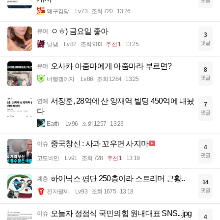
왜구김당
Lv.73
조회 720
13:26
ㅇㅎ) 금요일 좋아
유머
3
댓글
닐냄
Lv.82
조회 903
추천 1
13:25
오사카 아줌마에게 아줌마라 부르면?
유머
8
댓글
너빨갱이지
Lv.86
조회 1264
13:25
서장훈, 28억에 산 양재역 빌딩 450억에 내놨
연예
7
다
댓글
Earth
Lv.96
조회 1257
13:23
중국창신 : 사과 꼬우면 사지마
이슈
4
댓글
고도비만
Lv.91
조회 728
추천 1
13:19
하이닉스 평단 250층이라 스트리머 근황..
계층
14
댓글
전자팔찌
Lv.93
조회 1675
13:18
오늘자 정점식 국민의힘 원내대표 SNS...jpg
이슈
4