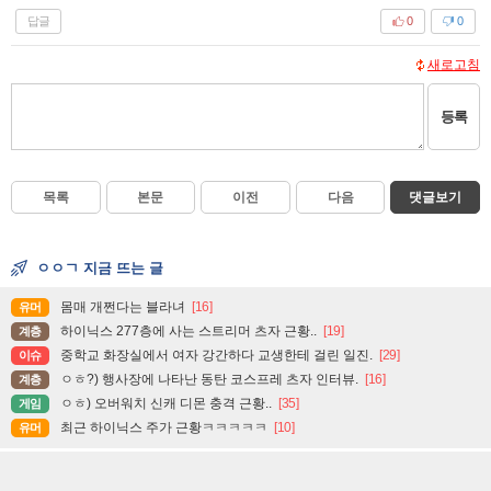
답글
0
0
새로고침
등록
목록
본문
이전
다음
댓글보기
ㅇㅇㄱ 지금 뜨는 글
몸매 개쩐다는 블라녀
[16]
유머
하이닉스 277층에 사는 스트리머 츠자 근황..
[19]
계층
중학교 화장실에서 여자 강간하다 교생한테 걸린 일진.
[29]
이슈
ㅇㅎ?) 행사장에 나타난 동탄 코스프레 츠자 인터뷰.
[16]
계층
ㅇㅎ) 오버워치 신캐 디몬 충격 근황..
[35]
게임
최근 하이닉스 주가 근황ㅋㅋㅋㅋㅋ
[10]
유머