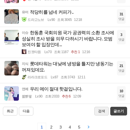
적당히를 넘네 커피가..
유머
31
댓글
드라고노브
Lv.90
조회 3065
12:18
한동훈 국회의원 국가 공권력의 소환 조사에
이슈
3
성실히 조사 받을 의무 다하시기 바랍니다. 모범
댓글
보여야 할 입장인데...
진겟타원
Lv.70
조회 1187
추천 1
12:16
롯데타워는 대낮에 냉방을 틀지만 냉동기는
지식
21
꺼져있데요.
댓글
라라크로포드
Lv.87
조회 3743
12:11
우리 메이 절대 핫걸입니다.
연예
10
댓글
꿻뻵뗗
Lv.90
조회 2033
추천 6
12:09
최근
다음
검색
글쓰기
1
2
3
4
5