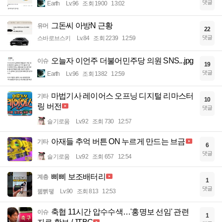
댓글
Earth
Lv.96
조회 1900
13:02
그돈씨 아방N 근황
유머
22
댓글
스바로브스키
Lv.84
조회 2239
12:59
오늘자 이언주 더불어민주당 의원 SNS...jpg
이슈
19
댓글
Earth
Lv.96
조회 1382
12:59
마법기사 레이어스 오프닝 디지털 리마스터
기타
10
링 버전
댓글
슬기로움
Lv.92
조회 730
12:57
아재들 추억 버튼 ON 누르게 만드는 브금
기타
6
댓글
슬기로움
Lv.92
조회 657
12:54
삐삐 보조배터리
계층
1
댓글
꿻뻵뗗
Lv.90
조회 813
12:53
축협 11시간 압수수색…'홍명보 선임' 관련
이슈
1