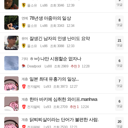
댓글
풀소유
Lv.86
조회 3046
12:39
78년생 아줌마의 일상
연예
8
댓글
풀소유
Lv.86
조회 3343
12:34
잘생긴 남자의 인생 난이도 요약
유머
21
댓글
풀소유
Lv.86
조회 3088
12:33
ㅎㅂ) 나만 시원할순 없자나
기타
6
댓글
Deadpool
Lv.88
조회 2989
추천 3
12:28
일본 최대 유흥가의 일상...
계층
7
댓글
전자팔찌
Lv.93
조회 3973
12:27
한마 바키에 심취한 와이프.manhwa
계층
6
댓글
전자팔찌
Lv.93
조회 2709
추천 1
12:24
닭찌찌살이라는 단어가 불편한 사람.
계층
20
댓글
전자팔찌
Lv.93
조회 2530
12:21