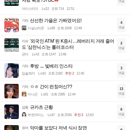
자료 확보 / JTBC
댓글
아이스티이
Lv.32
조회 714
12:51
선선한 가을은 가짜였어요!
기타
4
댓글
사실난라쿤
Lv.89
조회 1806
12:49
'외국인 ATM' 된 K증시…레버리지 거래 줄어
이슈
2
도 '삼전닉스'는 롤러코스터
댓글
균터
Lv.42
조회 1347
12:48
후방 ㅡ 빛베리 인스타
기타
3
댓글
입술돼지
Lv.43
조회 2160
추천 2
12:45
ㅇㅎ 간이 펀칭머신??
기타
13
댓글
마나군
Lv.81
조회 2385
12:44
규카츠 근황
감동
6
댓글
부엔까미노
Lv.87
조회 2560
추천 3
12:40
악마를 보았다 저녁 식사 장면
유머
9