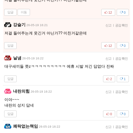
답글
이동
12
0
강슬기
26-05-19 16:21
신고
|
공감 확인
저걸 들어주는게 웃긴거 아닌가?? 미친거같은데
답글
12
0
닐냄
26-05-19 16:22
신고
|
공감 확인
대구새끼들 쯧zㅋㅋㅋㅋㅋㅋㅋㅋㅋ 에휴 시발 저긴 답없다 진짜
답글
2
1
내란의힘
26-05-19 16:22
신고
|
공감 확인
이야~~~
내란의 성지 답네
답글
0
0
쾌락없는책임
26-05-19 16:22
신고
|
공감 확인