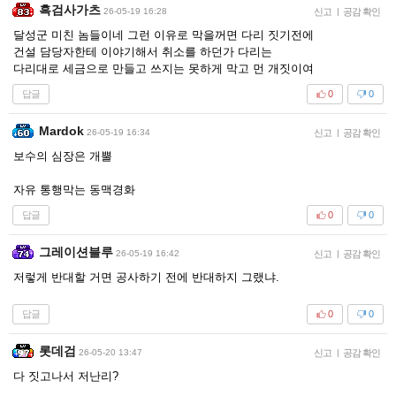
흑검사가츠
26-05-19 16:28
신고
|
공감 확인
달성군 미친 놈들이네 그런 이유로 막을꺼면 다리 짓기전에
건설 담당자한테 이야기해서 취소를 하던가 다리는
다리대로 세금으로 만들고 쓰지는 못하게 막고 먼 개짓이여
답글
0
0
Mardok
26-05-19 16:34
신고
|
공감 확인
보수의 심장은 개뿔
자유 통행막는 동맥경화
답글
0
0
그레이션블루
26-05-19 16:42
신고
|
공감 확인
저렇게 반대할 거면 공사하기 전에 반대하지 그랬냐.
답글
0
0
롯데검
26-05-20 13:47
신고
|
공감 확인
다 짓고나서 저난리?