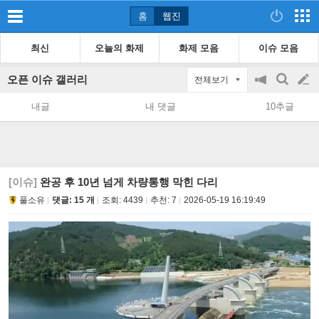
홈
웹진
최신
오늘의 화제
화제 모음
이슈 모음
오픈 이슈 갤러리
전체보기
공
검
글
지
색
내글
내 댓글
10추글
on/off
쓰
기
[이슈]
완공 후 10년 넘게 차량통행 막힌 다리
풀소유
댓글: 15 개
조회:
4439
추천:
7
2026-05-19 16:19:49