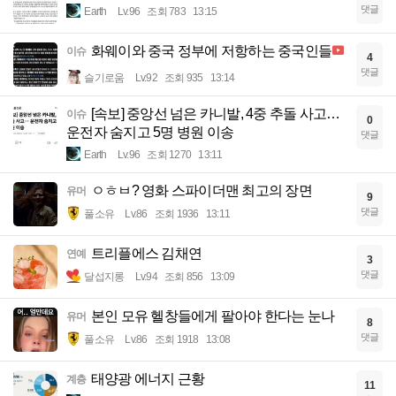
댓글
Earth
Lv.96
조회 783
13:15
화웨이와 중국 정부에 저항하는 중국인들
이슈
4
댓글
슬기로움
Lv.92
조회 935
13:14
[속보] 중앙선 넘은 카니발, 4중 추돌 사고…
이슈
0
운전자 숨지고 5명 병원 이송
댓글
Earth
Lv.96
조회 1270
13:11
ㅇㅎㅂ? 영화 스파이더맨 최고의 장면
유머
9
댓글
풀소유
Lv.86
조회 1936
13:11
트리플에스 김채연
연예
3
댓글
달섭지롱
Lv.94
조회 856
13:09
본인 모유 헬창들에게 팔아야 한다는 눈나
유머
8
댓글
풀소유
Lv.86
조회 1918
13:08
태양광 에너지 근황
계층
11