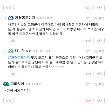
답글
1
0
가경동도야지
26-05-19 16:28
신고
|
공감 확인
나무위키보면 고령군이 마음대로 다리 공사하고 통행하게 해달라
는 것 같은데.. 원래 자전거 다니던 다리고 차량용 다리로 쓰려면 대구
쪽 입구 도로공사까지 필요한 상황인 듯
답글
0
0
냐냐뉴뉴뉴
26-05-19 16:40
신고
|
공감 확인
@가경동도야지
맞음 도로의 끝이 공원으로 통하는거라 고령군 떼쓰
는거 들어주려면 공원까지 다 뚫어내야함 걍 말도 안되는 징징을 제이
티비씨가 올타꾸나 물고 선동한거ㅋㅋㅋ
답글
0
0
그라치아
26-05-19 16:26
신고
|
공감 확인
ㅈ간의 이기주의란
답글
0
0