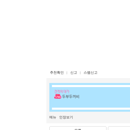
추천확인
신고
스팸신고
견적의 대가
두부두꺼비
메뉴
인장보기