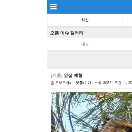
최신
오픈 이슈 갤러리
내글
[계층]
옆집 매형
두부두꺼비
댓글: 1 개
조회:
3052
추천:
1
20