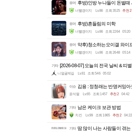
후방)인방 누나들이 돈벌때
유머
너빨갱이지
Lv.86
조회 3525
추천 2
후방)흔들림의 미학
유머
너빨갱이지
Lv.86
조회 2264
05:20
약후)청소하는오이갤 와이
유머
너빨갱이지
Lv.86
조회 2648
05:14
[2026-08-07] 오늘의 전국 날씨 & 띠
기타
니얼굴제길
Lv.81
조회 546
05:02
김용 : 정청래는 반명커밍아
이슈
윤석렬
Lv.65
조회 1457
추천 2
04:42
남은 케이크 보관 방법
기타
치킨
Lv.99
조회 1865
추천 2
04:22
땀 많이 나는 사람들이 겪는
기타