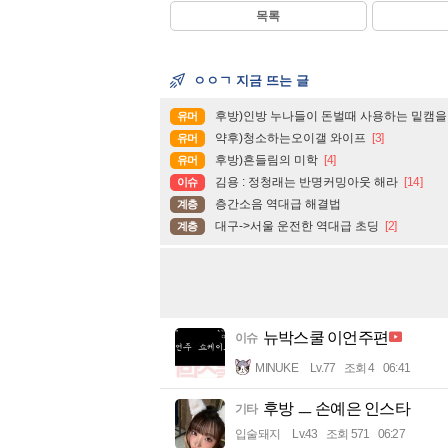
목록
ㅇㅇㄱ 지금 뜨는 글
후방)인방 누나들이 돈벌때 사용하는 밑캠을
유머
약후)청소하는오이갤 와이프
[3]
유머
후방)흔들림의 미학
[4]
유머
김용 : 정청래는 반명커밍아웃 해라
[14]
이슈
층간소음 역대급 해결법
계층
대구->서울 운전한 역대급 초딩
[2]
계층
뉴박스쿨 이언주편
이슈
MINUKE
Lv.77
조회 4
06:41
후방 ㅡ 손예은 인스타
기타
입술돼지
Lv.43
조회 571
06:27