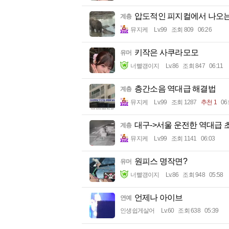
압도적인 피지컬에서 나오는
계층
뮤지케
Lv.99
조회 809
06:26
키작은 사쿠라모모
유머
너빨갱이지
Lv.86
조회 847
06:11
층간소음 역대급 해결법
계층
뮤지케
Lv.99
조회 1287
추천 1
06
대구->서울 운전한 역대급 
계층
뮤지케
Lv.99
조회 1141
06:03
원피스 명작면?
유머
너빨갱이지
Lv.86
조회 948
05:58
언제나 아이브
연예
인생쉽게살어
Lv.60
조회 638
05:39