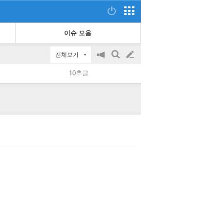
이슈 모음
전체보기
공
검
글
지
색
10추글
on/off
쓰
기