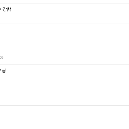
 강함
:09
초딩