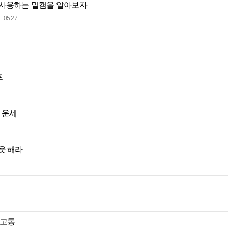
 사용하는 밑캠을 알아보자
05:27
프
별 운세
웃 해라
 고통