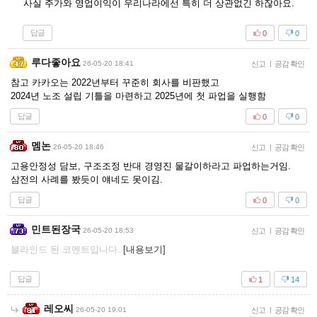
사실 주가와 영업이익이 우리나라에선 특히 더 상관없긴 하잖아요.
답글
0
0
루다좋아요
26-05-20 18:41
신고
|
공감 확인
참고 카카오는 2022년부터 꾸준히 회사를 비판했고
2024년 노조 설립 기틀을 마련하고 2025년에 첫 파업을 실행함
답글
0
0
멤논
26-05-20 18:46
신고
|
공감 확인
고용안정성 담보, 구조조정 반대 경영진 물갈이하라고 파업하는거임.
삼전의 사례를 봤듯이 얘네도 못이김.
답글
0
0
민트된장국
26-05-20 18:53
신고
|
공감 확인
블라인드 된 코멘트입니다.
[내용보기]
답글
1
14
레오씨
26-05-20 19:01
신고
|
공감 확인