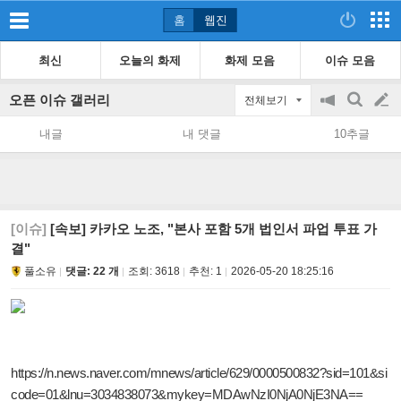
홈
웹진
최신
오늘의 화제
화제 모음
이슈 모음
오픈 이슈 갤러리
전체보기
공
검
글
지
색
내글
내 댓글
10추글
on/off
쓰
기
[이슈]
[속보] 카카오 노조, "본사 포함 5개 법인서 파업 투표 가
결"
풀소유
댓글: 22 개
조회:
3618
추천:
1
2026-05-20 18:25:16
https://n.news.naver.com/mnews/article/629/0000500832?sid=101&si
code=01&lnu=3034838073&mykey=MDAwNzI0NjA0NjE3NA==