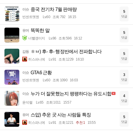
중국 전기차 7월 판매량
이슈
5
댓글
빈센트멧젠
Lv.60
조회 792
16:15
똑똑한 말
유머
5
댓글
너빨갱이지
Lv.86
조회 596
16:12
ㅎㅂ) 후- 후- 행정반에서 전파합니다
감동
5
댓글
히스파니에
Lv.91
조회 1229
16:10
GTA6 근황
이슈
3
댓글
빈센트멧젠
Lv.60
조회 1090
16:03
누가 더 잘못했는지 팽팽하다는 유도시합
이슈
4
댓글
윤석렬
Lv.65
조회 1011
15:57
스압) 추운 곳 사는 사람들 특징
유머
5
댓글
히스파니에
Lv.91
조회 1221
추천 1
15:55