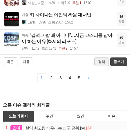
댓글
사실난라쿤
Lv.89
조회 719
추천 1
15:02
키 차이나는 여친의 싸움 대처법
계층
16
댓글
Earth
Lv.96
조회 2567
15:02
“겁먹고 팔 때 아니다”…지금 코스피를 담아
이슈
26
야 하는 이유 [화제의 리포트]
댓글
균터
Lv.42
조회 1841
추천 2
14:57
최근
다음
검색
글쓰기
1
2
3
4
5
오픈 이슈 갤러리 화제글
오늘의 화제
주간
월간
이슈
1
연예
[24]
현역 최고령 배우라는 신구 근황.jpg