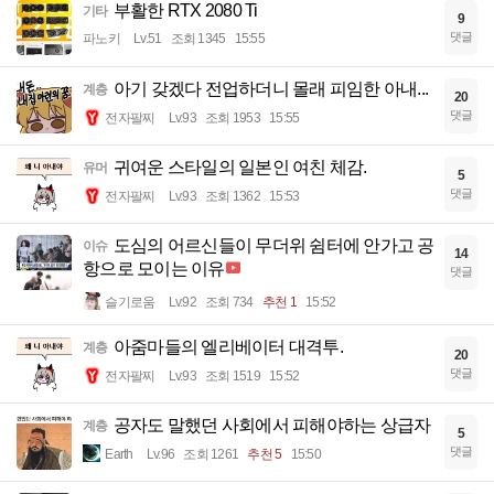
부활한 RTX 2080 Ti
기타
9
댓글
파노키
Lv.51
조회 1345
15:55
아기 갖겠다 전업하더니 몰래 피임한 아내...
계층
20
댓글
전자팔찌
Lv.93
조회 1953
15:55
귀여운 스타일의 일본인 여친 체감.
유머
5
댓글
전자팔찌
Lv.93
조회 1362
15:53
도심의 어르신들이 무더위 쉼터에 안가고 공
이슈
14
항으로 모이는 이유
댓글
슬기로움
Lv.92
조회 734
추천 1
15:52
아줌마들의 엘리베이터 대격투.
계층
20
댓글
전자팔찌
Lv.93
조회 1519
15:52
공자도 말했던 사회에서 피해야하는 상급자
계층
5
댓글
Earth
Lv.96
조회 1261
추천 5
15:50