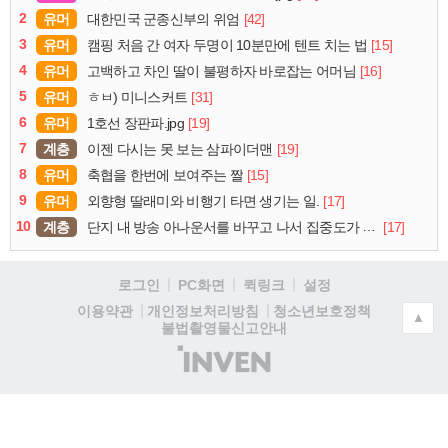
2
유머
[42]
대한민국 군종신부의 위엄
3
유머
[15]
캠핑 처음 간 여자 두명이 10분만에 텐트 치는 법
4
유머
[16]
고백하고 차인 딸이 불평하자 바로잡는 어머님
5
유머
[31]
ㅎㅂ) 미니스커트
6
유머
[19]
1호선 장판파.jpg
7
계층
[19]
이젠 다시는 못 보는 삼파이더맨
8
유머
[15]
축협을 한번에 보여주는 짤
9
유머
[17]
외향형 딸래미와 비행기 타면 생기는 일.
10
계층
[17]
단지 내 방송 아나운서를 바꾸고 나서 집중도가 확 올라갔다는 한 아파트의 안내방송
로그인
PC화면
퀵링크
설정
청소년보호정책
이용약관
개인정보처리방침
▲
불법촬영물신고안내
(주)
인
벤