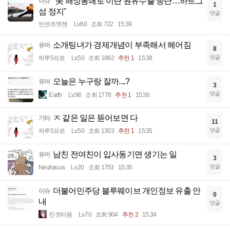
"美 해상봉쇄로 이란 원유수출 중단…하르그
이슈
1
섬 정지"
댓글
빈센트멧젠
Lv.60
조회 722
15:39
소개팅녀가 경제개념이 부족해서 헤어짐
유머
8
댓글
하루5프로
Lv.50
조회 1992
추천 1
15:38
오늘은 누구랑 잘까....?
유머
3
댓글
Earth
Lv.96
조회 1778
추천 1
15:36
ㅈ 같은 일은 뜯어보면 다
기타
11
댓글
하루5프로
Lv.50
조회 1303
추천 1
15:35
남친 전여친이 입사동기면 생기는 일
유머
3
댓글
Neuhauus
Lv.20
조회 1753
15:35
더불어민주당 블루웨이브 개인정보 유출 안
이슈
0
내
댓글
진겟타원
Lv.70
조회 904
추천 2
15:34