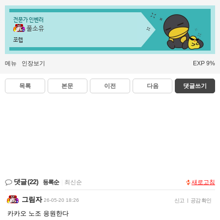
전문가 인벤러
풀소유
쪼렙
메뉴
인장보기
EXP 9%
목록
본문
이전
다음
댓글쓰기
댓글
(22)
등록순
|
최신순
새로고침
그림자
26-05-20 18:26
신고
|
공감 확인
카카오 노조 응원한다