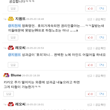
공감합니다ㅋㅋㅋ
답글
0
0
지원뜨
26-05-20 19:48
신고
|
공감 확인
@치천제
영화명언.. 호의가계속되면 권리인줄아는.....ㅋㅋ잘받는새
끼들때문에 못받는99프로 하청노조는 머냐 ㅡㅡa
답글
0
0
레오씨
26-05-20 20:53
신고
|
공감 확인
@지원뜨
성과급이 ‘호의’라니… 완벽한 노예 마인드 어질어질 하네요
답글
0
0
Blume
26-05-20 18:39
신고
|
공감 확인
카카오 주가 떨어지는 와중에 성과급 내놓으라고 하면
그게 타협이 가능한가ㅋㅋ
답글
0
0
레오씨
26-05-20 19:01
신고
|
공감 확인