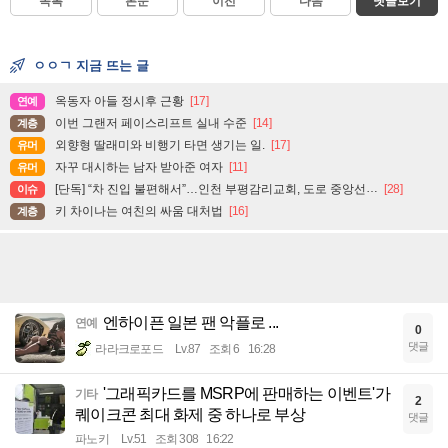
목록
본문
이전
다음
댓글보기
ㅇㅇㄱ 지금 뜨는 글
옥동자 아들 정시후 근황
[17]
연예
이번 그랜저 페이스리프트 실내 수준
[14]
계층
외향형 딸래미와 비행기 타면 생기는 일.
[17]
유머
자꾸 대시하는 남자 받아준 여자
[11]
유머
[단독] “차 진입 불편해서”…인천 부평감리교회, 도로 중앙선 ‘검은 페인트’로 지워
[28]
이슈
키 차이나는 여친의 싸움 대처법
[16]
계층
엔하이픈 일본 팬 악플로 ...
연예
0
댓글
라라크로포드
Lv.87
조회 6
16:28
'그래픽카드를 MSRP에 판매하는 이벤트'가
기타
2
퀘이크콘 최대 화제 중 하나로 부상
댓글
파노키
Lv.51
조회 308
16:22