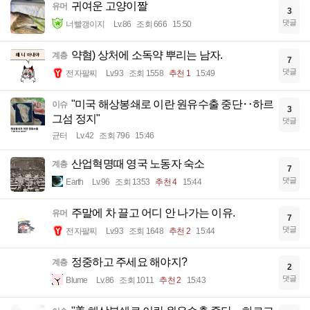
귀여운 고양이짤
유머
3
댓글
너빨갱이지
Lv.86
조회 666
15:50
약혐) 상처에 소독약 뿌리는 남자.
계층
7
댓글
전자팔찌
Lv.93
조회 1558
추천 1
15:49
"미국 해상봉쇄로 이란 원유수출 중단‥하르
이슈
3
그섬 정지"
댓글
균터
Lv.42
조회 796
15:46
산업혁명때 영국 노동자 숙소
계층
7
댓글
Earth
Lv.96
조회 1353
추천 4
15:44
주말에 차 끌고 어디 안 나가는 이유.
유머
7
댓글
전자팔찌
Lv.93
조회 1648
추천 2
15:44
정중하고 주세요 해야지?
계층
2
댓글
Blume
Lv.86
조회 1011
추천 2
15:43