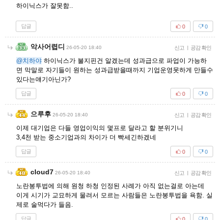
하이닉스가 잘못함..
답글
0
0
악사어렵디
26-05-20 18:40
신고
|
공감 확인
@치하야
하이닉스가 불지핀건 알겠는데 성과급으로 파업이 가능하
면 막말로 자기들이 원하는 성과급받을때까지 기업운영못하게 만들수
있다는얘기아닌가?
답글
0
0
으루후
26-05-20 18:40
신고
|
공감 확인
이제 대기업은 다들 영업이익의 몇프로 달라고 할 분위기니
3,4천 받는 중소기업과의 차이가 더 빡세긴하겠네
답글
0
0
cloud7
26-05-20 18:40
신고
|
공감 확인
노란봉투법에 의해 원청 하청 인정된 사례가 아직 없는걸로 아는데
이게 시기가 교묘하게 물려서 모르는 사람들은 노란봉투법을 욕함. 실
제로 술먹다가 들음.
답글
0
0