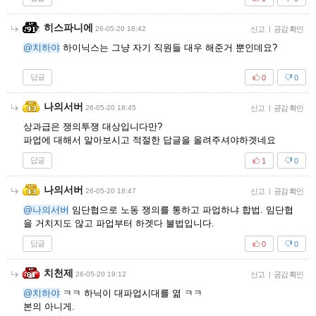
히스파니에
26-05-20 18:42
신고
|
공감 확인
@치하야
하이닉스는 그냥 자기 직원들 대우 해준거 뿐인데요?
답글
0
0
나의서버
26-05-20 18:45
신고
|
공감 확인
상과급은 쟁의투쟁 대상입니다만?
파업에 대해서 알아보시고 적절한 답글을 올려주셔야하겟네요
답글
1
0
나의서버
26-05-20 18:47
신고
|
공감 확인
@나의서버
임단협으로 노동 쟁의를 통하고 파업하냐 합법. 임단협
을 거치지도 않고 파업부터 하겟다 불법입니다.
답글
0
0
치천제
26-05-20 19:12
신고
|
공감 확인
@치하야
ㅋㅋ 하닉이 대파업시대를 엶 ㅋㅋ
본의 아니게.