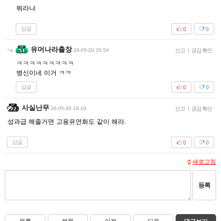
뭐라냐
답글
0
0
유머나라출장
26-05-20 20:54
신고
|
공감 확인
ㅋㅋㅋㅋㅋㅋㅋㅋㅋ
병신이네 이거 ㅋㅋ
답글
0
0
사실난무
26-05-20 19:10
신고
|
공감 확인
성과급 해줄거면 고용유연화도 같이 해라.
답글
0
0
새로고침
등록