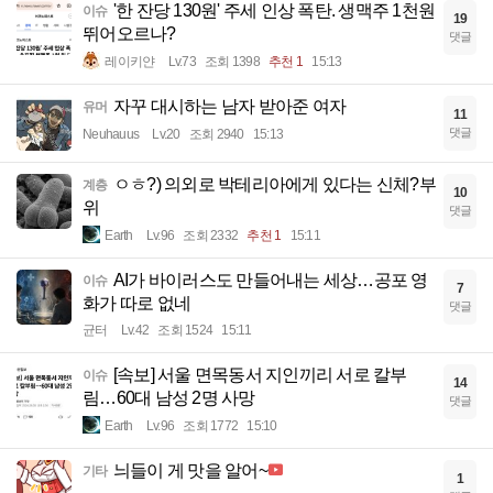
'한 잔당 130원' 주세 인상 폭탄. 생맥주 1천원
이슈
19
뛰어오르나?
댓글
레이키얀
Lv.73
조회 1398
추천 1
15:13
자꾸 대시하는 남자 받아준 여자
유머
11
댓글
Neuhauus
Lv.20
조회 2940
15:13
ㅇㅎ?) 의외로 박테리아에게 있다는 신체?부
계층
10
위
댓글
Earth
Lv.96
조회 2332
추천 1
15:11
AI가 바이러스도 만들어내는 세상…공포 영
이슈
7
화가 따로 없네
댓글
균터
Lv.42
조회 1524
15:11
[속보] 서울 면목동서 지인끼리 서로 칼부
이슈
14
림…60대 남성 2명 사망
댓글
Earth
Lv.96
조회 1772
15:10
늬들이 게 맛을 알어~
기타
1