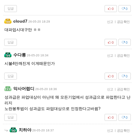
답글
0
0
cloud7
26-05-20 18:29
신고
|
공감 확인
대파업시대구만 ㅎㅎ
답글
0
0
수다롱
26-05-20 18:34
신고
|
공감 확인
시불4만깨진게 이게때문인가
답글
0
0
악사어렵디
26-05-20 18:36
신고
|
공감 확인
성과급은 파업대상이 아닌데 왜 모든기업에서 성과급으로 파업한다고 난
리지
노란봉투법이 성과급도 파업대상으로 인정한다고바뀜?
답글
0
0
치하야
26-05-20 18:37
신고
|
공감 확인