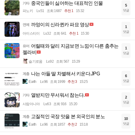
중국인들이 싫어하는 대표적인 인물
기타
5
댓글
파노키
Lv.51
조회 1687
추천 1
15:32
까엉이의 신라퀸카 파묘 영상
연예
1
댓글
아이스티이
Lv.32
조회 641
추천 1
15:30
어릴때와 달리 지금보면 느낌이 다른 춤추는
유머
1
젤라비
댓글
슬기로움
Lv.92
조회 567
15:29
나는 아들 딸 차별해서 키운다.JPG
계층
6
댓글
Earth
Lv.96
조회 1999
추천 3
15:25
열받지만 무서워서 참는다.
기타
2
댓글
사람아니야
Lv.63
조회 916
15:20
고질적인 국장 맛을 본 외국인의 분노
계층
10
댓글
Earth
Lv.96
조회 1857
추천 2
15:18