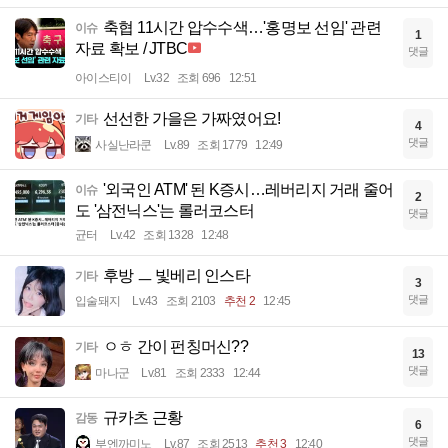
축협 11시간 압수수색…'홍명보 선임' 관련
이슈
1
자료 확보 / JTBC
댓글
아이스티이
Lv.32
조회 696
12:51
선선한 가을은 가짜였어요!
기타
4
댓글
사실난라쿤
Lv.89
조회 1779
12:49
'외국인 ATM' 된 K증시…레버리지 거래 줄어
이슈
2
도 '삼전닉스'는 롤러코스터
댓글
균터
Lv.42
조회 1328
12:48
후방 ㅡ 빛베리 인스타
기타
3
댓글
입술돼지
Lv.43
조회 2103
추천 2
12:45
ㅇㅎ 간이 펀칭머신??
기타
13
댓글
마나군
Lv.81
조회 2333
12:44
규카츠 근황
감동
6
댓글
부엔까미노
Lv.87
조회 2513
추천 3
12:40