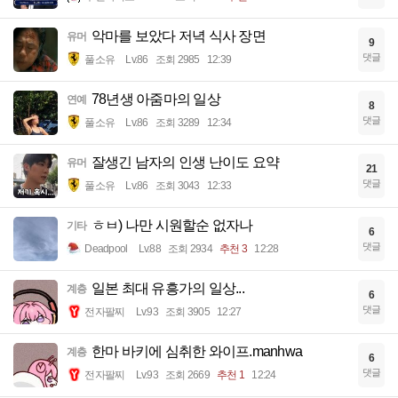
악마를 보았다 저녁 식사 장면
유머
9
댓글
풀소유
Lv.86
조회 2985
12:39
78년생 아줌마의 일상
연예
8
댓글
풀소유
Lv.86
조회 3289
12:34
잘생긴 남자의 인생 난이도 요약
유머
21
댓글
풀소유
Lv.86
조회 3043
12:33
ㅎㅂ) 나만 시원할순 없자나
기타
6
댓글
Deadpool
Lv.88
조회 2934
추천 3
12:28
일본 최대 유흥가의 일상...
계층
6
댓글
전자팔찌
Lv.93
조회 3905
12:27
한마 바키에 심취한 와이프.manhwa
계층
6
댓글
전자팔찌
Lv.93
조회 2669
추천 1
12:24