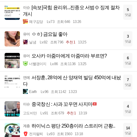
[속보]국힘 윤리위...진종오 서범수 징계 절차
이슈
5
개시
댓글
왜구김당
Lv.73
조회 646
13:26
ㅇㅎ) 금요일 좋아
유머
3
댓글
닐냄
Lv.82
조회 796
추천 1
13:25
오사카 아줌마에게 아줌마라 부르면?
유머
6
댓글
너빨갱이지
Lv.86
조회 1136
13:25
서장훈, 28억에 산 양재역 빌딩 450억에 내놨
연예
7
다
댓글
Earth
Lv.96
조회 1142
13:23
중국창신 : 사과 꼬우면 사지마
이슈
4
댓글
고도비만
Lv.91
조회 679
추천 1
13:19
하이닉스 평단 250층이라 스트리머 근황..
계층
14
댓글
전자팔찌
Lv.93
조회 1560
13:18