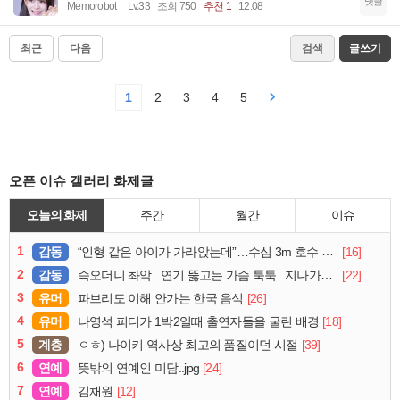
댓글
Memorobot
Lv.33
조회 750
추천 1
12:08
최근
다음
검색
글쓰기
1
2
3
4
5
오픈 이슈 갤러리 화제글
오늘의 화제
주간
월간
이슈
1
감동
[16]
“인형 같은 아이가 가라앉는데”…수심 3m 호수 뛰어든 60대 의인
2
감동
[22]
슥오더니 촤악.. 연기 뚫고는 가슴 툭툭.. 지나가던 아재의 정체
3
유머
[26]
파브리도 이해 안가는 한국 음식
4
유머
[18]
나영석 피디가 1박2일때 출연자들을 굴린 배경
5
계층
[39]
ㅇㅎ) 나이키 역사상 최고의 품질이던 시절
6
연예
[24]
뜻밖의 연예인 미담..jpg
7
연예
[12]
김채원