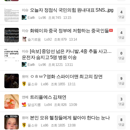
오늘자 정점식 국민의힘 원내대표 SNS...jpg
이슈
4
댓글
Earth
Lv.96
조회 745
13:15
화웨이와 중국 정부에 저항하는 중국인들
이슈
4
댓글
슬기로움
Lv.92
조회 879
13:14
[속보] 중앙선 넘은 카니발, 4중 추돌 사고…
이슈
0
운전자 숨지고 5명 병원 이송
댓글
Earth
Lv.96
조회 1221
13:11
ㅇㅎㅂ? 영화 스파이더맨 최고의 장면
유머
9
댓글
풀소유
Lv.86
조회 1855
13:11
트리플에스 김채연
연예
3
댓글
달섭지롱
Lv.94
조회 826
13:09
본인 모유 헬창들에게 팔아야 한다는 눈나
유머
8
댓글
풀소유
Lv.86
조회 1835
13:08