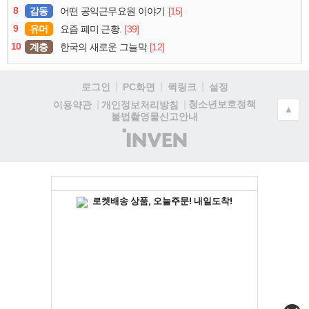
8
감동
[15]
어떤 공익근무요원 이야기
9
유머
[39]
요즘 폐미 근황.
10
계층
[12]
한국의 새로운 그늘막
로그인
PC화면
퀵링크
설정
청소년보호정책
이용약관
개인정보처리방침
▲
불법촬영물신고안내
(주)
인
벤