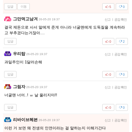
답글
이동
5
0
그만먹고남겨
26-05-20 19:37
신고
|
공감 확인
결국 제돈으로 사서 말에게 준게 아니라 너굴맨에게 도둑질을 계속하라
고 부추겼다는거잖아....
답글
0
2
우리탑
26-05-20 19:37
신고
|
공감 확인
과일주인이 1달러손해
답글
0
0
그림자
26-05-20 19:37
신고
|
공감 확인
너굴맨 너어..! ㅠ 날 울리지마!!
답글
0
0
리바이브헤븐
26-05-20 19:37
신고
|
공감 확인
이런 거 보면 왜 전생의 인연이라는 걸 말하는지 이해가간다