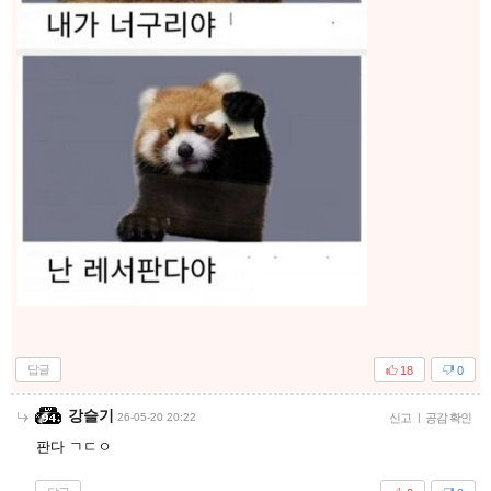
답글
18
0
강슬기
26-05-20 20:22
신고
|
공감 확인
판다 ㄱㄷㅇ