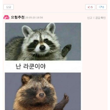
답글
5
0
으헝추천
26-05-20 19:56
신고
|
공감 확인