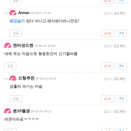
답글
0
0
Aimar
26-05-21 07:52
신고
|
공감 확인
@강슬기
판다 아니고 레서판다라니깐요!
답글
0
0
엔터샌드맨
26-05-20 20:00
신고
|
공감 확인
대체 무슨 마음으로 행동한건지 신기할따름
답글
0
0
으헝추천
26-05-23 23:44
신고
|
공감 확인
긍휼히 여기는 마음
답글
0
0
윤10월생
26-05-20 20:21
신고
|
공감 확인
라쿤이라곸ㅋㅋㅋㅋ