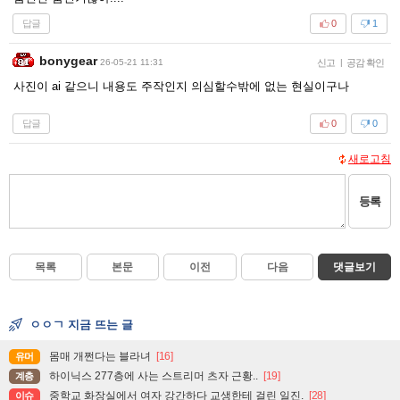
답글
0
1
bonygear
26-05-21 11:31
신고
|
공감 확인
사진이 ai 같으니 내용도 주작인지 의심할수밖에 없는 현실이구나
답글
0
0
새로고침
등록
목록
본문
이전
다음
댓글보기
ㅇㅇㄱ 지금 뜨는 글
몸매 개쩐다는 블라녀
[16]
유머
하이닉스 277층에 사는 스트리머 츠자 근황..
[19]
계층
중학교 화장실에서 여자 강간하다 교생한테 걸린 일진.
[28]
이슈