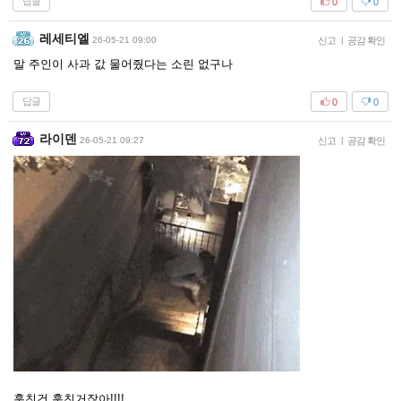
답글
0
0
레세티엘
26-05-21 09:00
신고
|
공감 확인
말 주인이 사과 값 물어줬다는 소린 없구나
답글
0
0
라이덴
26-05-21 09:27
신고
|
공감 확인
훔친건 훔친거잖아!!!!