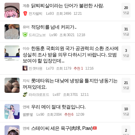
닭찌찌살이라는 단어가 불편한 사람.
계층
20
댓글
전자팔찌
Lv.93
조회 2496
12:21
적당히를 넘네 커피가..
유머
31
댓글
드라고노브
Lv.90
조회 3021
12:18
한동훈 국회의원 국가 공권력의 소환 조사에
이슈
3
성실히 조사 받을 의무 다하시기 바랍니다. 모범
댓글
보여야 할 입장인데...
진겟타원
Lv.70
조회 1179
추천 1
12:16
롯데타워는 대낮에 냉방을 틀지만 냉동기는
지식
21
꺼져있데요.
댓글
라라크로포드
Lv.87
조회 3701
12:11
우리 메이 절대 핫걸입니다.
연예
10
댓글
꿻뻵뗗
Lv.90
조회 2004
추천 6
12:09
스테이씨 세은 육구(肉球, Paw)
연예
2