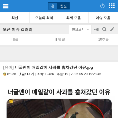
홈
웹진
최신
오늘의 화제
화제 모음
이슈 모음
오픈 이슈 갤러리
전체보기
공
검
글
지
색
내글
내 댓글
10추글
on/off
쓰
기
[유머]
너굴맨이 매일같이 사과를 훔쳐갔던 이유.jpg
ch9ok
댓글: 13 개
조회:
12486
추천:
19
2026-05-20 19:28:46