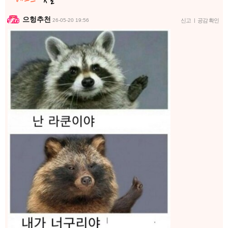
으헝추천
26-05-20 19:56
신고
|
공감 확인