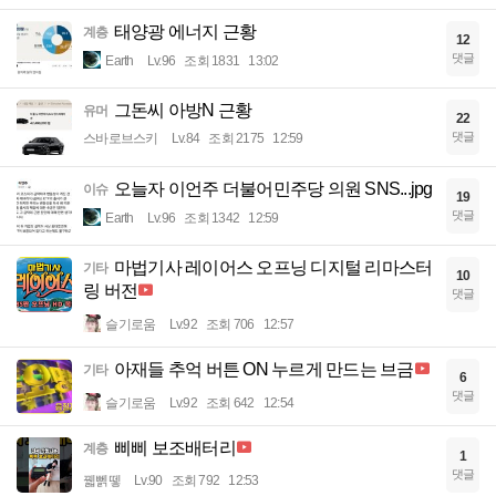
태양광 에너지 근황
계층
12
댓글
Earth
Lv.96
조회 1831
13:02
그돈씨 아방N 근황
유머
22
댓글
스바로브스키
Lv.84
조회 2175
12:59
오늘자 이언주 더불어민주당 의원 SNS...jpg
이슈
19
댓글
Earth
Lv.96
조회 1342
12:59
마법기사 레이어스 오프닝 디지털 리마스터
기타
10
링 버전
댓글
슬기로움
Lv.92
조회 706
12:57
아재들 추억 버튼 ON 누르게 만드는 브금
기타
6
댓글
슬기로움
Lv.92
조회 642
12:54
삐삐 보조배터리
계층
1
댓글
꿻뻵뗗
Lv.90
조회 792
12:53