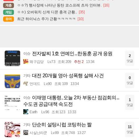
ㅇㅎ?) 행사장에 나타난 동탄 코스프레 츠자 인터뷰.
[16]
계층
ㅇㅎ) 오버워치 신캐 디몬 충격 근황..
[35]
게임
최근 하이닉스 주가 근황ㅋㅋㅋㅋㅋ
[10]
유머
전자발찌 1호 연예인...한동훈 공개 응원
이슈
2
댓글
왜구김당
Lv.73
조회 209
추천 2
13:34
대전 20개월 영아 성폭행 살해 사건
기타
0
댓글
언데드
Lv.90
조회 109
13:34
이재명 대통령, 오늘 2차 부동산 점검회의...
이슈
1
수도권 공급대책 속도전
댓글
Earth
Lv.96
조회 123
13:33
단순히 설탕시럽 코팅하는 짤
기타
11
댓글
사실난라쿤
Lv.89
조회 748
13:27