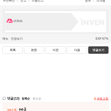
추천확인
신고
스팸신고
공유
스크랩
ch9ok
메뉴
인장보기
EXP 67%
목록
본문
이전
다음
댓글쓰기
댓글
(13)
등록순
|
최신순
새로고침