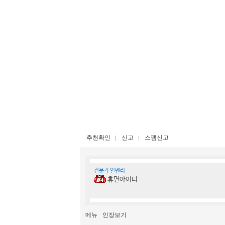
추천확인
신고
스팸신고
전문가 인벤러
휴면아이디
메뉴
인장보기