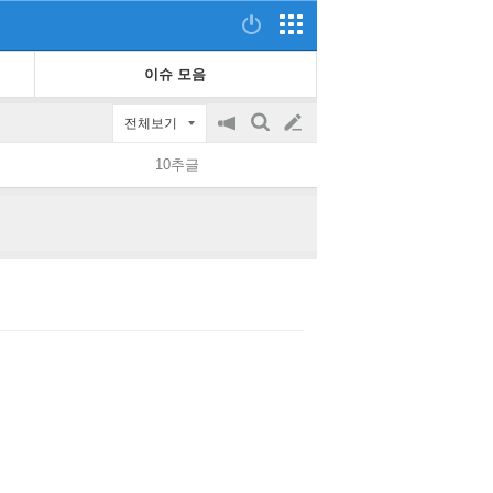
이슈 모음
전체보기
공
검
글
지
색
10추글
on/off
쓰
기