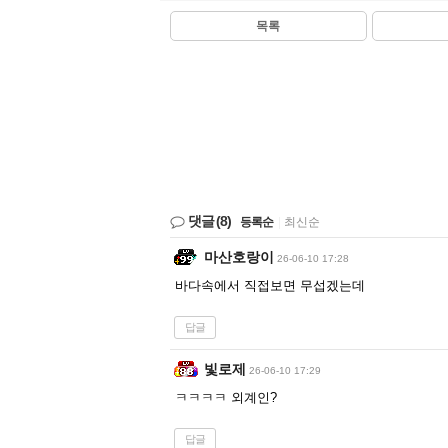
목록
댓글
(8)
등록순
|
최신순
마산호랑이
26-06-10 17:28
바다속에서 직접보면 무섭겠는데
답글
빛로제
26-06-10 17:29
ㅋㅋㅋㅋ 외계인?
답글