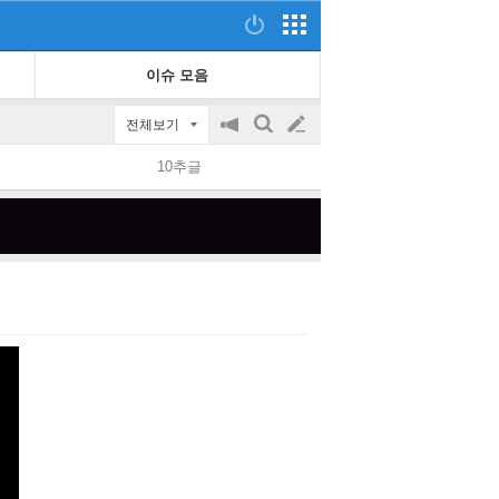
이슈 모음
전체보기
공
검
글
지
색
10추글
on/off
쓰
기