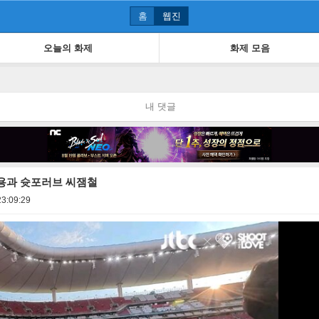
홈
웹진
오늘의 화제
화제 모음
내 댓글
용과 슛포러브 씨잼철
23:09:29