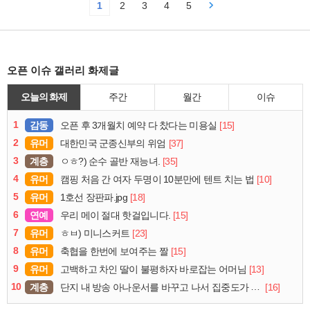
1
2
3
4
5
오픈 이슈 갤러리 화제글
오늘의 화제
주간
월간
이슈
1
감동
[15]
오픈 후 3개월치 예약 다 찼다는 미용실
2
유머
[37]
대한민국 군종신부의 위엄
3
계층
[35]
ㅇㅎ?) 순수 골반 재능녀.
4
유머
[10]
캠핑 처음 간 여자 두명이 10분만에 텐트 치는 법
5
유머
[18]
1호선 장판파.jpg
6
연예
[15]
우리 메이 절대 핫걸입니다.
7
유머
[23]
ㅎㅂ) 미니스커트
8
유머
[15]
축협을 한번에 보여주는 짤
9
유머
[13]
고백하고 차인 딸이 불평하자 바로잡는 어머님
10
계층
[16]
단지 내 방송 아나운서를 바꾸고 나서 집중도가 확 올라갔다는 한 아파트의 안내방송