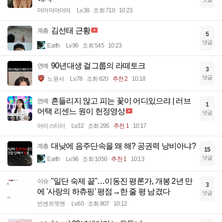
머머머머머며
Lv.38
조회 710
10:23
김선태 근황
계층
5
댓글
Earth
Lv.96
조회 545
10:23
90년대생 걸그룹의 라떼토크
연예
3
댓글
노윤서
Lv.78
조회 620
추천 2
10:18
흔들리지 않고 피는 꽃이 어디있으랴 | 러브
연예
1
어택 리센느 원이 헌정영상
댓글
아이스티이
Lv.32
조회 295
추천 1
10:17
대낮에 음주단속을 왜 해? 공권력 낭비아냐?
계층
15
댓글
Earth
Lv.96
조회 1050
추천 1
10:13
"일단 숙제 끝"…이동진 평론가, 개봉 2년 만
이슈
3
에 '사랑의 하츄핑' 평점→한 줄 평 남겼다
댓글
빈센트멧젠
Lv.60
조회 807
10:12