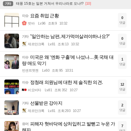
태풍 15호는 일본 거쳐서 우리나라로 오나!?
[10]
기타
요즘 취업 근황
이슈
0
댓글
벗바
Lv.96
조회 9
10:32
"일안하는 남편, 제가먹여살려야하나요?"
기타
0
댓글
제르만크록
Lv.81
조회 13
10:32
미국은 왜 ‘엔화 구출’에 나섰나…美 국채 대
이슈
1
량 매도 막기
댓글
빈센트멧젠
Lv.60
조회 95
10:31
정청래 의원님에 대한 제 솔직한 의견.
이슈
12
댓글
비요비타
Lv.81
조회 352
10:27
선물받은 강아지
기타
2
댓글
제르만크록
Lv.81
조회 293
10:27
피해자 혓바닥에 상처입히고 발뻗고 누운 가
유머
7
해자
댓글