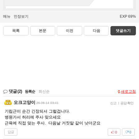
메뉴
인장보기
EXP 69%
목록
본문
이전
다음
댓글쓰기
댓글
(2)
등록순
|
최신순
새로고침
오크고양이
26-06-14 03:41
신고
|
공감 확인
기립근이 순간 긴장되서 그럴겁니다.
병원가서 허리에 주사 맞으세요
근육에 직접 맞는 주사. 다음날 거짓말 같이 낫더군요
답글
0
0