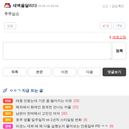
새벽을달리다
26-06-14 06:09
신고
|
공감 확인
주무십쇼
답글
0
0
새로고침
등록
목록
본문
이전
다음
댓글보기
ㅇㅇㄱ 지금 뜨는 글
태풍 안왔는데 기온 좀 떨어지는 이유
[29]
이슈
해외에서 화제인 청계천 건너는 커플
[15]
유머
남편이 천박해서 고민인 여자
[30]
유머
호주 생활 일주일차 vs 1년차 스타일링 변화
[4]
유머
리센느 데뷔 때 왜 다들 살쪘는지 물어보는 안원잘부 PD ㅋㅋ
[8]
연예