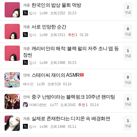
한국인의 밥상 물회 먹방
계층
2
댓글
입사
Lv.94
조회 2252
01:23
서로 민망한 순간
계층
0
댓글
입사
Lv.94
조회 2511
추천 1
01:19
캐리비안의 해적: 블랙 펄의 저주 조니 뎁 등
계층
1
장씬
댓글
입사
Lv.94
조회 2468
01:15
스테이씨 재이의 ASMR
연예
0
댓글
배수민
Lv.35
조회 518
01:14
중구 난방이라는 블랙핑크 10주년 팬미팅
연예
8
댓글
어쩌다한번
Lv.77
조회 2042
추천 1
01:14
실제로 존재한다는 디지몬 속 배경화면
계층
1
댓글
입사
Lv.94
조회 1848
01:11