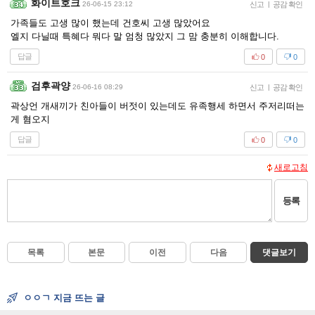
화이트호크
26-06-15 23:12
신고
|
공감 확인
가족들도 고생 많이 했는데 건호씨 고생 많았어요
엘지 다닐때 특혜다 뭐다 말 엄청 많았지 그 맘 충분히 이해합니다.
답글
0
0
검후곽양
26-06-16 08:29
신고
|
공감 확인
곽상언 개새끼가 친아들이 버젓이 있는데도 유족행세 하면서 주저리떠는
게 혐오지
답글
0
0
새로고침
등록
목록
본문
이전
다음
댓글보기
ㅇㅇㄱ 지금 뜨는 글