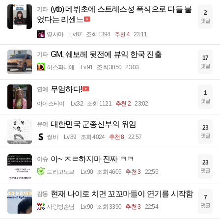
(ytb) 데뷔초에 스트레스성 폭식으로 다들 불
기타
2
었다는 리센느
댓글
옆사마
Lv.87
조회 1394
추천 4
23:11
GM, 쉐보레 뒷전에 뷰익 한국 진출
기타
17
댓글
히스파니에
Lv.91
조회 3050
23:03
무엄하다!
연예
1
댓글
아이스티이
Lv.32
조회 1121
추천 2
23:02
대한민국 군종신부의 위엄
유머
23
댓글
썽바
Lv.89
조회 4024
추천 8
22:57
아~ ㅈㄹ하지마 진짜 ㅋㅋ
이슈
23
댓글
드라고노브
Lv.90
조회 4605
추천 3
22:55
현재 나이로 치면 꼬꼬마들이 연기를 시작함
감동
7
댓글
사랑방손님
Lv.90
조회 3390
추천 3
22:54