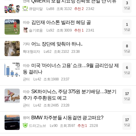
QWER의 보컬 시요밍 진짜로 큰일 난 이유
연예
3
댓글
큐땁이알
Lv.88
조회 3132
추천 2
23:42
김민재 아스톤 빌라전 헤딩 골
이슈
1
댓글
슬기로움
Lv.92
조회 3009
추천 1
23:41
어느 장단에 맞춰야 하냐..
기타
8
댓글
특대형피자
Lv.62
조회 2102
23:38
미국 '마이너스 고용' 쇼크…9월 금리인상 제
이슈
6
동 걸리나
댓글
균터
Lv.42
조회 1988
23:37
SK하이닉스, 주당 375원 분기배당…3분기
이슈
17
추가 주주환원도 예고
댓글
균터
Lv.42
조회 2485
23:28
BMW 차주분들 시동걸면 광고떠요?
유머
17
댓글
드라고노브
Lv.90
조회 3597
추천 1
23:28