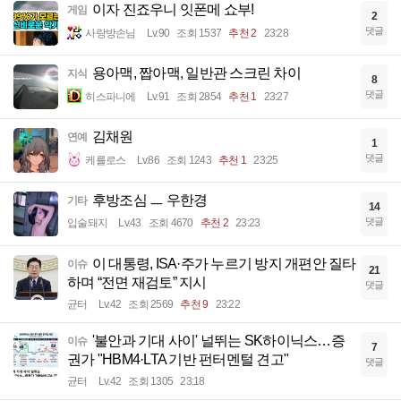
이자 진죠우니 잇폰메 쇼부!
게임
2
댓글
사랑방손님
Lv.90
조회 1537
추천 2
23:28
용아맥, 짭아맥, 일반관 스크린 차이
지식
8
댓글
히스파니에
Lv.91
조회 2854
추천 1
23:27
김채원
연예
1
댓글
케를로스
Lv.86
조회 1243
추천 1
23:25
후방조심 ㅡ 우한경
기타
14
댓글
입술돼지
Lv.43
조회 4670
추천 2
23:23
이 대통령, ISA·주가 누르기 방지 개편안 질타
이슈
21
하며 “전면 재검토” 지시
댓글
균터
Lv.42
조회 2569
추천 9
23:22
'불안과 기대 사이' 널뛰는 SK하이닉스…증
이슈
7
권가 "HBM4·LTA 기반 펀터멘털 견고"
댓글
균터
Lv.42
조회 1305
23:18