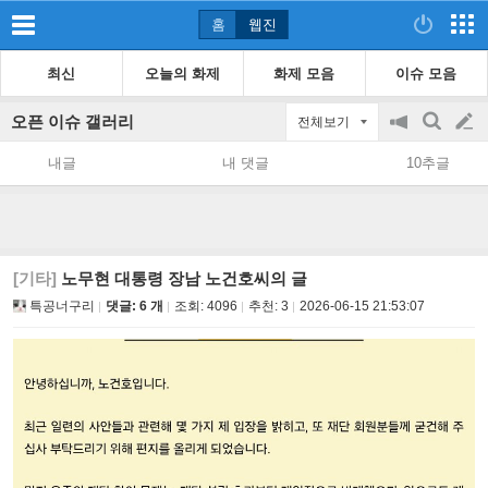
홈
웹진
최신
오늘의 화제
화제 모음
이슈 모음
오픈 이슈 갤러리
전체보기
공
검
글
지
색
내글
내 댓글
10추글
on/off
쓰
기
[기타]
노무현 대통령 장남 노건호씨의 글
특공너구리
댓글: 6 개
조회:
4096
추천:
3
2026-06-15 21:53:07