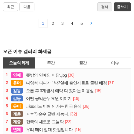
최근
다음
검색
글쓰기
1
2
3
4
5
오픈 이슈 갤러리 화제글
오늘의 화제
주간
월간
이슈
1
연예
[30]
뜻밖의 연예인 미담..jpg
2
유머
[31]
나영석 피디가 1박2일때 출연자들을 굴린 배경
3
감동
[15]
오픈 후 3개월치 예약 다 찼다는 미용실
4
감동
[19]
어떤 공익근무요원 이야기
5
유머
[36]
파브리도 이해 안가는 한국 음식
6
계층
[32]
ㅇㅎ?) 순수 골반 재능녀.
7
계층
[23]
한국의 새로운 그늘막
8
연예
[15]
우리 메이 절대 핫걸입니다.