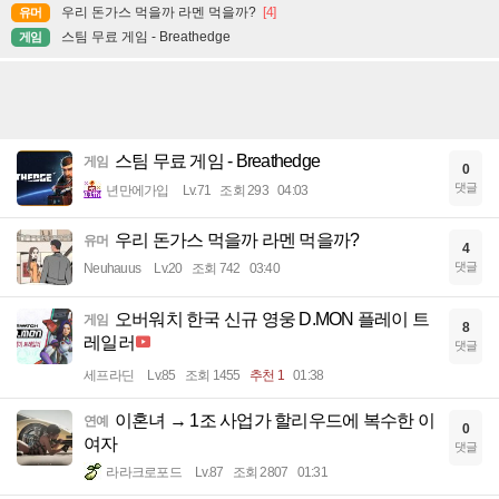
우리 돈가스 먹을까 라멘 먹을까?
[4]
유머
스팀 무료 게임 - Breathedge
게임
스팀 무료 게임 - Breathedge
게임
0
댓글
년만에가입
Lv.71
조회 293
04:03
우리 돈가스 먹을까 라멘 먹을까?
유머
4
댓글
Neuhauus
Lv.20
조회 742
03:40
오버워치 한국 신규 영웅 D.MON 플레이 트
게임
8
레일러
댓글
세프라딘
Lv.85
조회 1455
추천 1
01:38
이혼녀 → 1조 사업가 할리우드에 복수한 이
연예
0
여자
댓글
라라크로포드
Lv.87
조회 2807
01:31