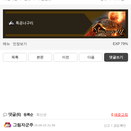
특공너구리
메뉴
인장보기
EXP 79%
목록
본문
이전
다음
댓글쓰기
댓글
(6)
등록순
|
최신순
새로고침
그림자군주
26-06-15 21:58
신고
|
공감 확인