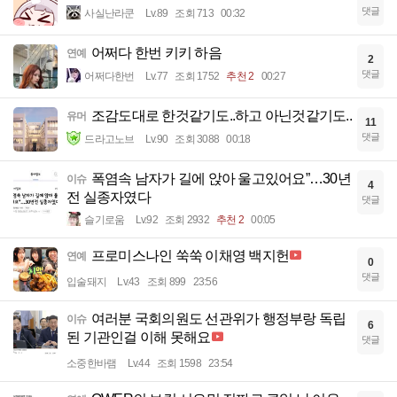
댓글
사실난라쿤
Lv.89
조회 713
00:32
어쩌다 한번 키키 하음
연예
2
댓글
어쩌다한번
Lv.77
조회 1752
추천 2
00:27
조감도대로 한것같기도..하고 아닌것같기도..
유머
11
댓글
드라고노브
Lv.90
조회 3088
00:18
폭염속 남자가 길에 앉아 울고있어요”…30년
이슈
4
전 실종자였다
댓글
슬기로움
Lv.92
조회 2932
추천 2
00:05
프로미스나인 쑥쑥 이채영 백지헌
연예
0
댓글
입술돼지
Lv.43
조회 899
23:56
여러분 국회의원도 선관위가 행정부랑 독립
이슈
6
된 기관인걸 이해 못해요
댓글
소중한바램
Lv.44
조회 1598
23:54