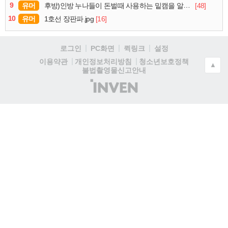
9
유머
[48]
후방)인방 누나들이 돈벌때 사용하는 밑캠을 알아보자
10
유머
[16]
1호선 장판파.jpg
로그인
PC화면
퀵링크
설정
청소년보호정책
이용약관
개인정보처리방침
▲
불법촬영물신고안내
(주)
인
벤