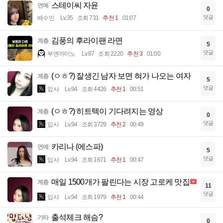
스테이씨 자윤
연예
0
댓글
배수민
Lv.35
조회 731
추천 1
01:07
김풍의 후라이팬 라면
계층
5
댓글
부엔까미노
Lv.87
조회 2220
추천 3
01:00
(ㅇㅎ?) 잘생긴 남자 보면 혀가 나오는 여자
계층
5
댓글
입사
Lv.94
조회 4426
추천 1
00:51
(ㅇㅎ?) 히트텍이 기다려지는 영상
계층
0
댓글
입사
Lv.94
조회 3729
추천 2
00:49
카리나 (에스파)
연예
5
댓글
입사
Lv.94
조회 1671
추천 1
00:47
매일 1500개가 팔린다는 시장 고로케 맛집
계층
11
댓글
입사
Lv.94
조회 1979
추천 1
00:44
출석체크 해슴?
기타
0