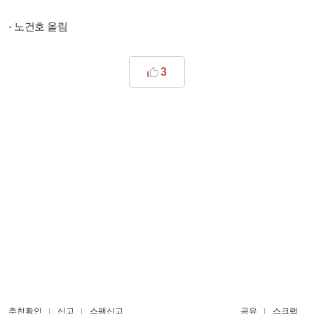
- 노건호 올림
3
추천확인
신고
스팸신고
공유
스크랩