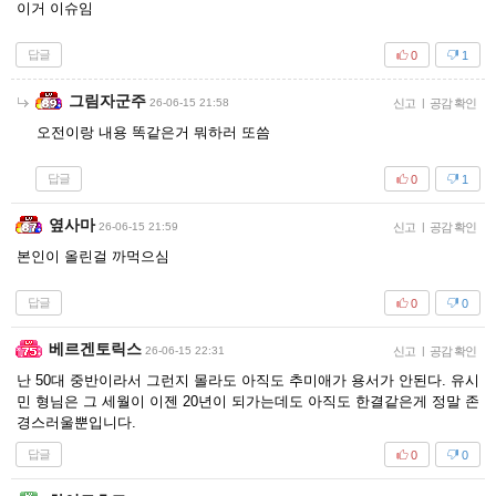
이거 이슈임
답글
0
1
그림자군주
26-06-15 21:58
신고
|
공감 확인
오전이랑 내용 똑같은거 뭐하러 또씀
답글
0
1
옆사마
26-06-15 21:59
신고
|
공감 확인
본인이 올린걸 까먹으심
답글
0
0
베르겐토릭스
26-06-15 22:31
신고
|
공감 확인
난 50대 중반이라서 그런지 몰라도 아직도 추미애가 용서가 안된다. 유시
민 형님은 그 세월이 이젠 20년이 되가는데도 아직도 한결같은게 정말 존
경스러울뿐입니다.
답글
0
0