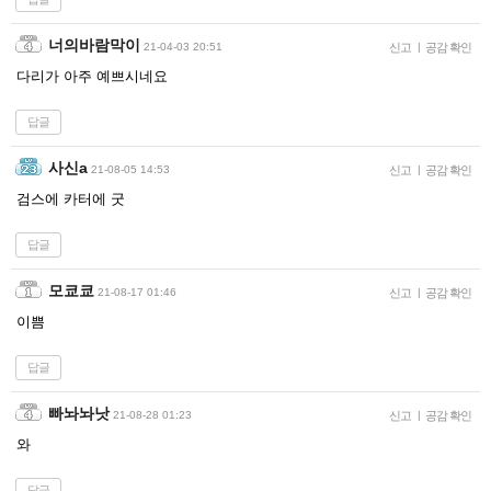
너의바람막이
21-04-03 20:51
신고
|
공감 확인
다리가 아주 예쁘시네요
답글
사신a
21-08-05 14:53
신고
|
공감 확인
검스에 카터에 굿
답글
모쿄쿄
21-08-17 01:46
신고
|
공감 확인
이쁨
답글
빠놔놔낫
21-08-28 01:23
신고
|
공감 확인
와
답글