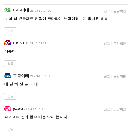
마나비데
21-03-12 17:39
신고
|
공감 확인
95식 첨 봤을때도 케릭이 크다라는 느낌이였는데 좋네요 ㅎㅎ
답글
ChiSa
21-03-13 02:38
신고
|
공감 확인
미춋다
답글
그쪽아래
21-03-15 13:38
신고
|
공감 확인
대 단 하 신 분 이 네
답글
yawa
21-03-15 16:17
신고
|
공감 확인
ㅁㅅㅍㅌ 신의 한수 따봉 박아 봅니다.
답글