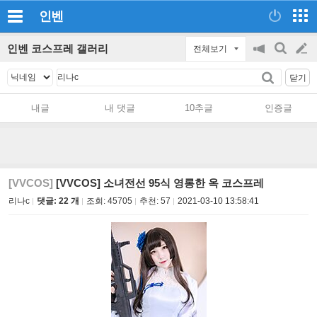
인벤
인벤 코스프레 갤러리
전체보기
공
검
글
지
색
닫기
on/off
쓰
내글
내 댓글
10추글
인증글
기
[VVCOS]
[VVCOS] 소녀전선 95식 영롱한 옥 코스프레
리나c
댓글: 22 개
조회:
45705
추천:
57
2021-03-10 13:58:41