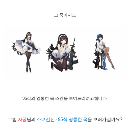
그 중에서도
95식의 영롱한 옥 스킨을 보여드리려고합니다.
그럼
자몽
님의
소녀전선 - 95식 영롱한 옥
을 보러가실까요?