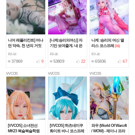
니어 레플리칸트] 머나
[니케:승리의여신] 자
니케 :승리의 여신 앨
먼 약속. 천 년의 거짓
기만 보여줄게. 내 은
리스 코스프레
[15]
말. 카이네 코스프레
밀한 비밀♥️ 바이퍼 코
리나c
리나c
리나c
스프레
[4]
[17]
37869
9
53809
22
65836
67
VVCOS
VVCOS
VVCOS
[VVCOS] 소녀전선
[VVCOS] 하츠네미쿠
와우 (World Of Warcrft
MK23 복슬복슬학원
화이트 바니 코스프레
/ WOW) - 제이나 프라