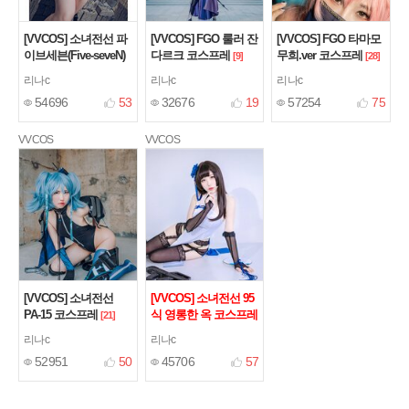
[VVCOS] 소녀전선 파
[VVCOS] FGO 룰러 잔
[VVCOS] FGO 타마모
이브세븐(Five-seveN)
다르크 코스프레
무희.ver 코스프레
[9]
[28]
코스프레
[18]
리나c
리나c
리나c
54696
53
32676
19
57254
75
VVCOS
VVCOS
[VVCOS] 소녀전선
[VVCOS] 소녀전선 95
PA-15 코스프레
식 영롱한 옥 코스프레
[21]
[22]
리나c
리나c
52951
50
45706
57