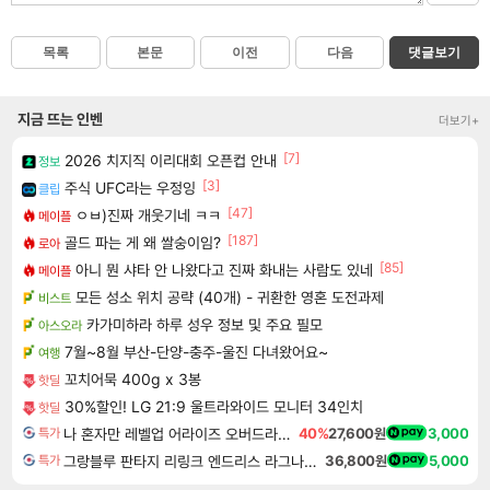
목록
본문
이전
다음
댓글보기
지금 뜨는 인벤
더보기+
[7]
2026 치지직 이리대회 오픈컵 안내
정보
[3]
주식 UFC라는 우정잉
클립
[47]
ㅇㅂ)진짜 개웃기네 ㅋㅋ
메이플
[187]
골드 파는 게 왜 쌀숭이임?
로아
[85]
아니 뭔 샤타 안 나왔다고 진짜 화내는 사람도 있네
메이플
모든 성소 위치 공략 (40개) - 귀환한 영혼 도전과제
비스트
카가미하라 하루 성우 정보 및 주요 필모
아스오라
7월~8월 부산-단양-충주-울진 다녀왔어요~
여행
꼬치어묵 400g x 3봉
핫딜
30%할인! LG 21:9 울트라와이드 모니터 34인치
핫딜
나 혼자만 레벨업 어라이즈 오버드라이브 Solo Leveling Arise
40%
27,600원
3,000
특가
그랑블루 판타지 리링크 엔드리스 라그나로크 업그레이드 킷 Granblue Fantasy Relink Endless Ragnarok Upgrade Kit DLC
36,800원
5,000
특가