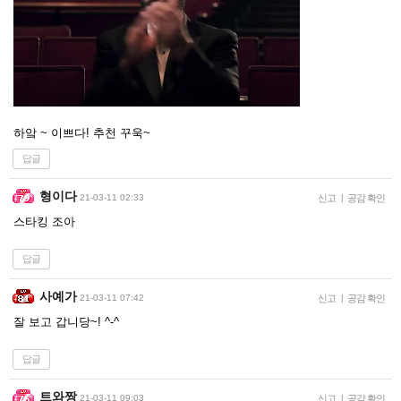
하앜 ~ 이쁘다! 추천 꾸욱~
답글
형이다
21-03-11 02:33
신고
|
공감 확인
스타킹 조아
답글
사예가
21-03-11 07:42
신고
|
공감 확인
잘 보고 갑니당~! ^-^
답글
트와짱
21-03-11 09:03
신고
|
공감 확인