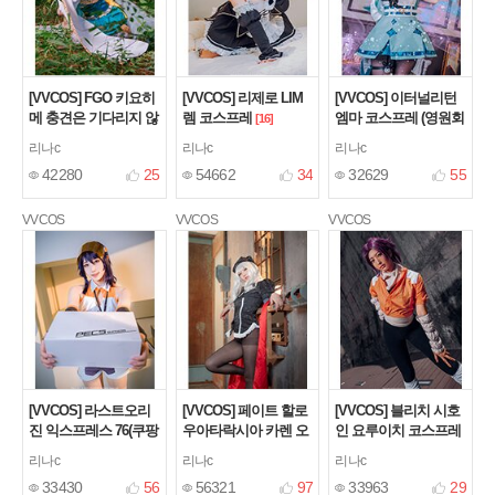
[VVCOS] FGO 키요히
[VVCOS] 리제로 LIM
[VVCOS] 이터널리턴
메 충견은 기다리지 않
렘 코스프레
엠마 코스프레 (영원회
[16]
는다 코스프레
귀 : 블랙서바이벌)
[9]
[20]
리나c
리나c
리나c
42280
25
54662
34
32629
55
VVCOS
VVCOS
VVCOS
[VVCOS] 라스트오리
[VVCOS] 페이트 할로
[VVCOS] 블리치 시호
진 익스프레스 76(쿠팡
우아타락시아 카렌 오
인 요루이치 코스프레
걸) 코스프레
르텐시아 코스프레
[12]
[38]
[6]
리나c
리나c
리나c
33430
56
56321
97
33963
29