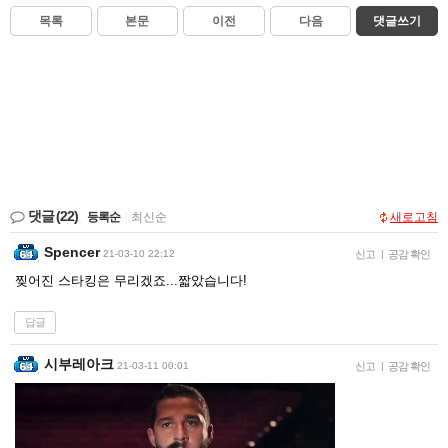
목록
본문
이전
다음
댓글쓰기
댓글
(22)
등록순
|
최신순
새로고침
Spencer
21-03-10 22:12
신고
|
공감 확인
찢어진 스타킹은 무리겠죠...짧았습니다!
답글
시부레아크
21-03-11 00:01
신고
|
공감 확인