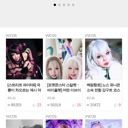
VVCOS
VVCOS
VVCOS
[스트리트 파이터6] 국
[포켓몬스터 스칼렛・
벽람항로] 노스 유니온
뽕이 차오르는 섹시 악
바이올렛] 어떤 이브이
소속 전함 강구트 코스
역 한주리 코스프레
진화를 좋아하시나요?
프레
[11]
리나c
리나c
리나c
[17]
[13]
89203
23
50318
15
20472
9
VVCOS
VVCOS
VVCOS