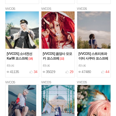
VVCOS
VVCOS
VVCOS
[VVCOS] 소녀전선
[VVCOS] 음양사 모모
[VVCOS] 스트리트파
Kar98 코스프레
카 코스프레
이터 사쿠라 코스프레
[18]
[12]
[23]
리나c
리나c
리나c
41135
34
35029
29
47480
44
VVCOS
VVCOS
VVCOS