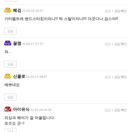
혜검
21-03-16 10:57
신고
|
공감 확인
가터벨트에 밴드스타킹이라니!! 딱 스탈이자나!!! 더군다나 검스야!!
답글
꿀캠
21-03-17 07:57
신고
|
공감 확인
와...
답글
신콜로
21-03-17 09:07
신고
|
공감 확인
예쁘네요
답글
아이유식
21-03-18 00:39
신고
|
공감 확인
의상과 헤어가 잘 어울립니다.
포즈도 굿~!
답글