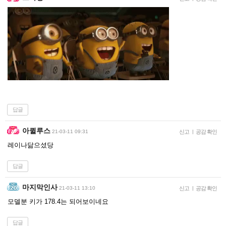
답글
아퀼루스
21-03-11 09:31
신고
|
공감 확인
레이나닮으셨당
답글
마지막인사
21-03-11 13:10
신고
|
공감 확인
모델분 키가 178.4는 되어보이네요
답글