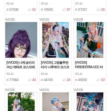
코스프레
우드무어 코스프레
[15]
[37]
[13]
리나c
리나c
리나c
57636
52
74590
97
37257
26
VVCOS
VVCOS
VVCOS
[VVCOS] 니케:승리의
[VVCOS] 그랑블루판
[VVCOS]
여신 에테르 코스프레
타지 나루메아 코스프
FATE/EXTRA CCC 타
레
마모 코스프레
[28]
[12]
[14]
리나c
리나c
리나c
77964
43
44745
24
49202
32
VVCOS
VVCOS
VVCOS