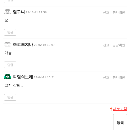
열구니
21-10-11 22:56
신고
|
공감 확인
오
답글
조코프치바
23-02-15 18:07
신고
|
공감 확인
가능
답글
파멸의노래
23-04-11 10:21
신고
|
공감 확인
그저 감탄..
답글
새로고침
등록