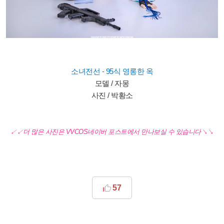
소녀전선 - 95식 영롱한 옥
모델 / 자몽
사진 / 박황소
↙
↙더 많은 사진은 VVCOS네이버 포스트에서 만나보실 수 있습니다↘
↘
57