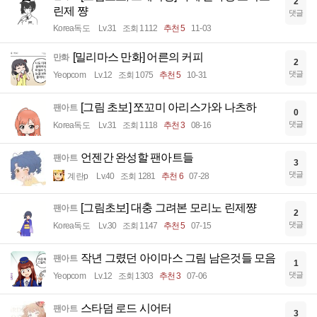
2
린제 쨩
댓글
Korea독도
Lv.31
조회 1112
추천 5
11-03
[밀리마스 만화] 어른의 커피
만화
2
댓글
Yeopcom
Lv.12
조회 1075
추천 5
10-31
[그림 초보] 쪼꼬미 아리스가와 나츠하
팬아트
0
댓글
Korea독도
Lv.31
조회 1118
추천 3
08-16
언젠간 완성할 팬아트들
팬아트
3
댓글
계란p
Lv.40
조회 1281
추천 6
07-28
[그림초보] 대충 그려본 모리노 린제쨩
팬아트
2
댓글
Korea독도
Lv.30
조회 1147
추천 5
07-15
작년 그렸던 아이마스 그림 남은것들 모음
팬아트
1
댓글
Yeopcom
Lv.12
조회 1303
추천 3
07-06
스타덤 로드 시어터
팬아트
3