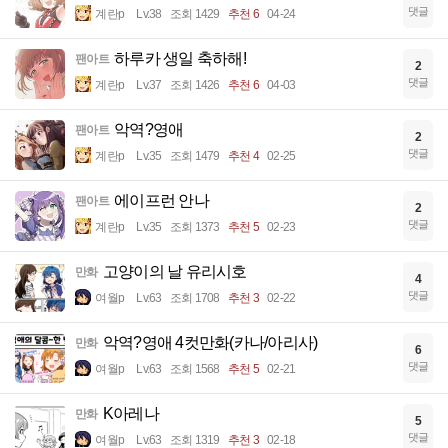
댓글
계란p
Lv.38
조회 1429
추천 6
04-24
하루카 생일 축하해!
팬아트
2
댓글
계란p
Lv.37
조회 1426
추천 6
04-03
악역?영애
팬아트
2
댓글
계란p
Lv.35
조회 1479
추천 4
02-25
에이프런 안나
팬아트
2
댓글
계란p
Lv.35
조회 1373
추천 5
02-23
고양이의 날 유리시호
만화
4
댓글
여월p
Lv.63
조회 1708
추천 3
02-22
악역?영애 4컷만화(카나/아리사)
만화
6
댓글
여월p
Lv.63
조회 1568
추천 5
02-21
K아레나
만화
5
댓글
여월p
Lv.63
조회 1319
추천 3
02-18