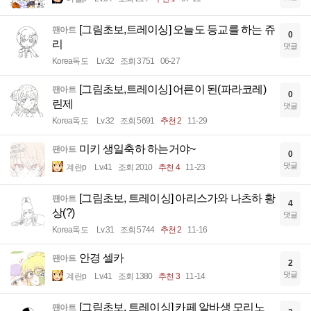
[그림초보,트레이싱] 오늘도 등교를 하는 쥬
팬아트
0
리
댓글
Korea독도
Lv.32
조회 3751
06-27
[그림초보,트레이싱] 어른이 된(파라코레)
팬아트
0
린제
댓글
Korea독도
Lv.32
조회 5691
추천 2
11-29
미키 생일축하 하는거야~
팬아트
0
댓글
계란p
Lv.41
조회 2010
추천 4
11-23
[그림초보, 트레이싱] 아리스가와 나츠하 황
팬아트
4
상(?)
댓글
Korea독도
Lv.31
조회 5744
추천 2
11-16
안경 셀카
팬아트
2
댓글
계란p
Lv.41
조회 1380
추천 3
11-14
[그림초보, 트레이싱] 카페 알바생 모리노
팬아트