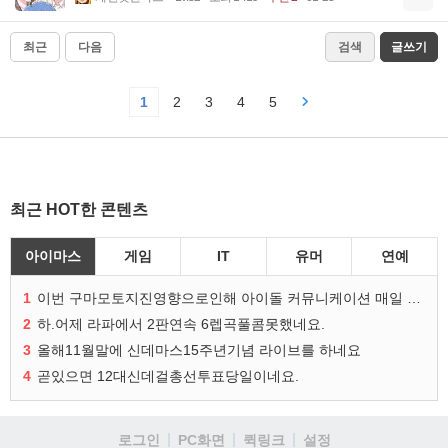
최근
다음
검색
글쓰기
1
2
3
4
5
최근 HOT한 콘텐츠
아이마스
게임
IT
유머
연예
1
이번 구마모토지진영향으로인해 아이돌 커뮤니케이션 매일 게시물이 중단된다고하네요ㅠ
2
하.어제 라파에서 2판연속 6렙곡풀콤못했네요.
3
올해11월말에 신데마스15주년기념 라이브를 하네요
4
곧있으면 12대신데걸총선투표당일이네요.
로그인
PC화면
퀵링크
설정