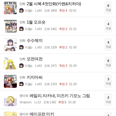
2월 사복 4컷만화(카렌&치하야)
만화
6
댓글
여월p
Lv.63
조회 1804
추천 4
02-01
1월 오프숏
만화
4
댓글
여월p
Lv.63
조회 1461
추천 2
01-31
수수께끼
만화
4
댓글
여월p
Lv.63
조회 1329
추천 2
01-30
모전여전
만화
6
댓글
여월p
Lv.63
조회 1471
추천 3
01-29
키지마씨
만화
3
댓글
여월p
Lv.63
조회 1253
추천 3
01-29
에밀리, 타카네, 미즈키 기모노 그림
팬아트
2
댓글
Yeopcom
Lv.12
조회 1392
추천 3
01-28
에이프런 미키
팬아트