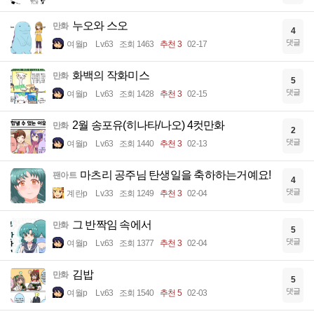
누오와 스오
만화
4
댓글
여월p
Lv.63
조회 1463
추천 3
02-17
화백의 작화미스
만화
5
댓글
여월p
Lv.63
조회 1428
추천 3
02-15
2월 송포유(히나타/나오) 4컷만화
만화
2
댓글
여월p
Lv.63
조회 1440
추천 3
02-13
마츠리 공주님 탄생일을 축하하는거예요!
팬아트
4
댓글
계란p
Lv.33
조회 1249
추천 3
02-04
그 반짝임 속에서
만화
5
댓글
여월p
Lv.63
조회 1377
추천 3
02-04
김밥
만화
5
댓글
여월p
Lv.63
조회 1540
추천 5
02-03