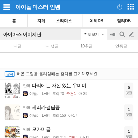
아이돌 마스터
인벤
스타마스 가이드
홈
자게
데레DB
밀리DB
아이마스 이미지판
전체보기
공
검
글
지
색
내글
내 댓글
10추글
인증글
on/off
쓰
기
퍼온 그림을 올리실때는 출처를 표기해주세요
다리에는 자신 있는 우미미
만화
0
댓글
여월p
Lv.64
조회 73
추천 1
07-29
세리카결핍증
만화
1
댓글
여월p
Lv.64
조회 156
07-17
모가미급
만화
1
댓글
여월p
Lv.64
조회 214
추천 1
07-11