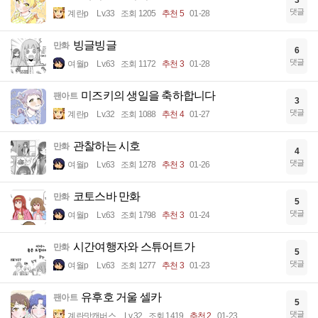
3
댓글
계란p
Lv.33
조회 1205
추천 5
01-28
빙글빙글
만화
6
댓글
여월p
Lv.63
조회 1172
추천 3
01-28
미즈키의 생일을 축하합니다
팬아트
3
댓글
계란p
Lv.32
조회 1088
추천 4
01-27
관찰하는 시호
만화
4
댓글
여월p
Lv.63
조회 1278
추천 3
01-26
코토스바 만화
만화
5
댓글
여월p
Lv.63
조회 1798
추천 3
01-24
시간여행자와 스튜어트가
만화
5
댓글
여월p
Lv.63
조회 1277
추천 3
01-23
유후호 거울 셀카
팬아트
5
댓글
계란맛캔버스
Lv.32
조회 1419
추천 2
01-23