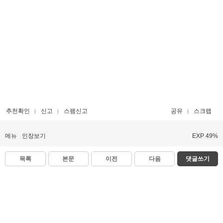
추천확인
신고
스팸신고
공유
스크랩
메뉴
인장보기
EXP 49%
목록
본문
이전
다음
댓글쓰기