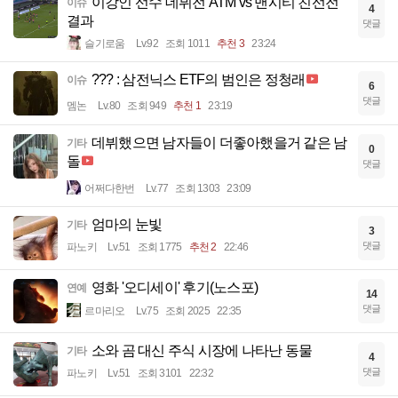
이강인 선수 데뷔전 ATM vs 맨시티 친선전
이슈
4
결과
댓글
슬기로움
Lv.92
조회 1011
추천 3
23:24
??? : 삼전닉스 ETF의 범인은 정청래
이슈
6
댓글
멤논
Lv.80
조회 949
추천 1
23:19
데뷔했으면 남자들이 더좋아했을거 같은 남
기타
0
돌
댓글
어쩌다한번
Lv.77
조회 1303
23:09
엄마의 눈빛
기타
3
댓글
파노키
Lv.51
조회 1775
추천 2
22:46
영화 '오디세이' 후기(노스포)
연예
14
댓글
르마리오
Lv.75
조회 2025
22:35
소와 곰 대신 주식 시장에 나타난 동물
기타
4
댓글
파노키
Lv.51
조회 3101
22:32