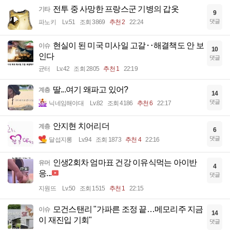
전투 중 사망한 프랑스군 기병의 갑옷
기타
9
댓글
파노키
Lv.51
조회 3869
추천 2
22:24
현실이 된 미국 미사일 고갈‥해결책도 안 보
이슈
10
인다
댓글
균터
Lv.42
조회 2805
추천 1
22:19
딸...여기 왜파고 있어?
계층
14
댓글
닉네임해야대
Lv.82
조회 4186
추천 6
22:17
안지현 치어리더
계층
6
댓글
달섭지롱
Lv.94
조회 1873
추천 4
22:16
인생2회차 엄마표 건강 이유식먹는 아이반
유머
4
응...
댓글
지원뜨
Lv.50
조회 1515
추천 1
22:15
모건스탠리 "가파른 조정 끝…메모리주 지금
이슈
14
이 재진입 기회"
댓글