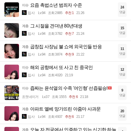
요즘 촉법소년 범죄자 수준
이슈
24
댓글
입사
Lv.94
조회 2885
추천 1
21:26
그 시절을 견뎌낸 80년대생
계층
15
댓글
입사
Lv.94
조회 3782
추천 7
21:24
곱창집 사장님 불 쇼에 외국인들 반응
계층
11
댓글
입사
Lv.94
조회 3874
추천 9
21:22
해외 공항에서 또 사고 친 중국인
이슈
12
댓글
입사
Lv.94
조회 4020
21:19
즙짜는 윤석열의 수족 '여인형' 선즙필승!
이슈
9
댓글
조졋네이거
Lv.37
조회 1555
추천 6
21:18
아파트 엘베 망가뜨린 아줌마 사과문
계층
20
댓글
입사
Lv.94
조회 4937
추천 6
21:17
오늘 자 전국에서 인증하고 있는 신기한 하늘
계층