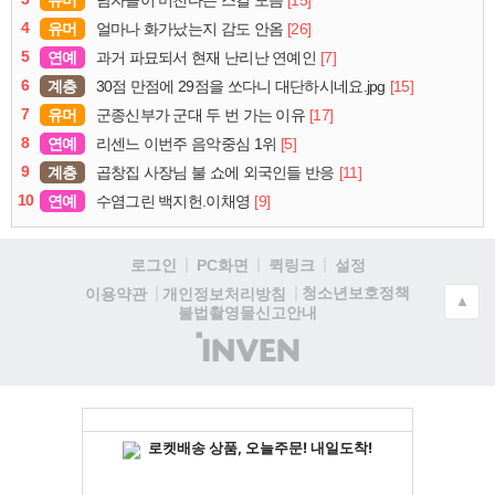
4
유머
[26]
얼마나 화가났는지 감도 안옴
5
연예
[7]
과거 파묘되서 현재 난리난 연예인
6
계층
[15]
30점 만점에 29점을 쏘다니 대단하시네요.jpg
7
유머
[17]
군종신부가 군대 두 번 가는 이유
8
연예
[5]
리센느 이번주 음악중심 1위
9
계층
[11]
곱창집 사장님 불 쇼에 외국인들 반응
10
연예
[9]
수염그린 백지헌.이채영
로그인
PC화면
퀵링크
설정
청소년보호정책
이용약관
개인정보처리방침
▲
불법촬영물신고안내
(주)
인
벤