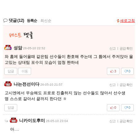
댓글
(12)
등록순
|
최신순
새로고침
성암
26-05-10 22:52
신고
|
공감 확인
와 홈에 들어올때 같은팀 선수들이 환호해 주는데 그 틈에서 주저앉아 울
고있는 상대팀 포수의 모습이 엄청 짠하네
답글
이동
3
0
나는전선이다
26-05-10 21:57
신고
|
공감 확인
고시엔에서 우승해도 프로로 진출하지 않는 선수들도 많아서 선수생
명 스스로 갈아서 끝까지 한다던 ㅎ
답글
0
0
니카이도후미
26-05-10 23:04
신고
|
공감 확인
아....