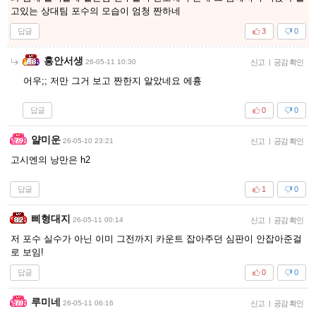
고있는 상대팀 포수의 모습이 엄청 짠하네
답글
3
0
홍안서생
26-05-11 10:30
신고
|
공감 확인
어우;; 저만 그거 보고 짠한지 알았네요 에흉
답글
0
0
얄미운
26-05-10 23:21
신고
|
공감 확인
고시엔의 낭만은 h2
답글
1
0
삐형대지
26-05-11 00:14
신고
|
공감 확인
저 포수 실수가 아닌 이미 그전까지 카운트 잡아주던 심판이 안잡아준걸
로 보임!
답글
0
0
루미네
26-05-11 06:16
신고
|
공감 확인