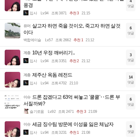
4
풍경
댓글
입사
Lv.94
조회 3871
추천 3
21:15
살고자 하면 죽을 것이오, 죽고자 하면 살것
유머
6
이다
댓글
백합에이슬
Lv.57
조회 2662
추천 1
21:12
10년 우정 깨버리기..
계층
3
댓글
입사
Lv.94
조회 3351
추천 2
21:12
제주산 옥돔 레전드
계층
14
댓글
입사
Lv.94
조회 4702
21:10
드론 잡겠다고 63억 써놓고 '쿨쿨'‥드론 부
이슈
6
서질까봐?
댓글
슬기로움
Lv.92
조회 2471
추천 3
21:09
세금 징수팀 방문에 이성을 잃은 체납자
이슈
9
댓글
입사
Lv.94
조회 3231
추천 1
21:08