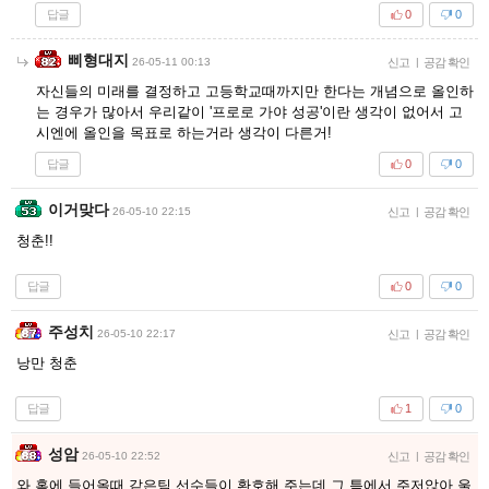
답글
0
0
삐형대지
26-05-11 00:13
신고
|
공감 확인
자신들의 미래를 결정하고 고등학교때까지만 한다는 개념으로 올인하
는 경우가 많아서 우리같이 '프로로 가야 성공'이란 생각이 없어서 고
시엔에 올인을 목표로 하는거라 생각이 다른거!
답글
0
0
이거맞다
26-05-10 22:15
신고
|
공감 확인
청춘!!
답글
0
0
주성치
26-05-10 22:17
신고
|
공감 확인
낭만 청춘
답글
1
0
성암
26-05-10 22:52
신고
|
공감 확인
와 홈에 들어올때 같은팀 선수들이 환호해 주는데 그 틈에서 주저앉아 울