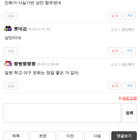
만화가 사실기반 낭만 함유였네
답글
0
0
롯데검
26-05-11 07:53
신고
|
공감 확인
낭만이네
답글
0
0
뿡빵뿡뿡뿡
26-05-11 08:49
신고
|
공감 확인
일본 학교 야구 문화는 정말 좋은 거 같아.
답글
0
0
새로고침
등록
목록
본문
이전
다음
댓글보기