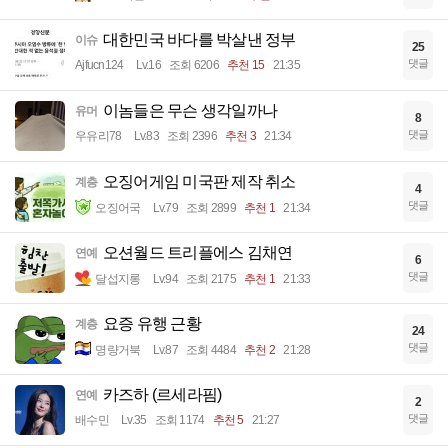
대한민국 바다를 박살낸 정부
이슈
25
댓글
Ajfucn124
Lv.16
조회 6206
추천 15
21:35
이놈들은 무슨 생각일까나
유머
8
댓글
우유리78
Lv.83
조회 2396
추천 3
21:34
오징어게임 미국판 제작 취소
계층
4
댓글
오징어국
Lv.79
조회 2899
추천 1
21:34
오션월드 트리플에스 김채연
연예
6
댓글
달섭지롱
Lv.94
조회 2175
추천 1
21:33
요증 유행 근황
계층
24
댓글
명량거북
Lv.87
조회 4484
추천 2
21:28
카즈하 (르세라핌)
연예
2
댓글
배수민
Lv.35
조회 1174
추천 5
21:27