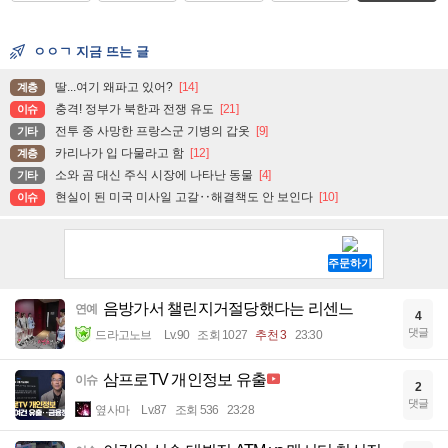
ㅇㅇㄱ 지금 뜨는 글
딸...여기 왜파고 있어?
[14]
계층
충격! 정부가 북한과 전쟁 유도
[21]
이슈
전투 중 사망한 프랑스군 기병의 갑옷
[9]
기타
카리나가 입 다물라고 함
[12]
계층
소와 곰 대신 주식 시장에 나타난 동물
[4]
기타
현실이 된 미국 미사일 고갈‥해결책도 안 보인다
[10]
이슈
음방가서 챌린지거절당했다는 리센느
연예
4
댓글
드라고노브
Lv.90
조회 1027
추천 3
23:30
삼프로TV 개인정보 유출
이슈
2
댓글
옆사마
Lv.87
조회 536
23:28