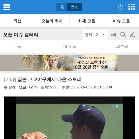
홈
웹진
최신
오늘의 화제
화제 모음
이슈 모음
오픈 이슈 갤러리
전체보기
공
검
글
지
색
내글
내 댓글
10추글
on/off
쓰
기
[기타]
일본 고교야구에서 나온 스토리
잘래
댓글: 12 개
조회:
5293
추천:
2
2026-05-10 21:53:09