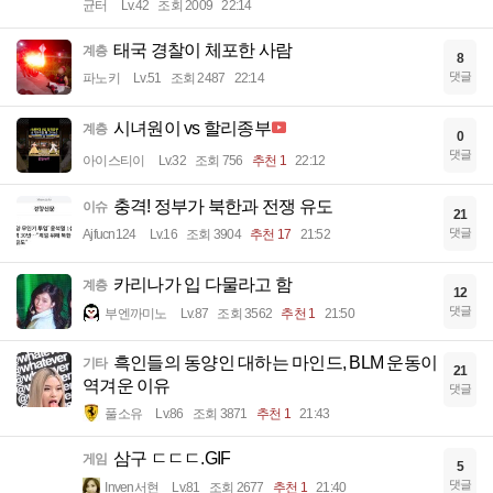
균터
Lv.42
조회 2009
22:14
태국 경찰이 체포한 사람
계층
8
댓글
파노키
Lv.51
조회 2487
22:14
시녀원이 vs 할리종부
계층
0
댓글
아이스티이
Lv.32
조회 756
추천 1
22:12
충격! 정부가 북한과 전쟁 유도
이슈
21
댓글
Ajfucn124
Lv.16
조회 3904
추천 17
21:52
카리나가 입 다물라고 함
계층
12
댓글
부엔까미노
Lv.87
조회 3562
추천 1
21:50
흑인들의 동양인 대하는 마인드, BLM 운동이
기타
21
역겨운 이유
댓글
풀소유
Lv.86
조회 3871
추천 1
21:43
삼구 ㄷㄷㄷ.GIF
게임
5
댓글
Inven서현
Lv.81
조회 2677
추천 1
21:40