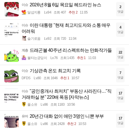
2026년 8월 6일 목요일 헤드라인 뉴스
이슈
2
댓글
달섭지롱
Lv.94
조회 407
추천 2
11:05
이란 대통령 "현재 최고지도자와 소통 매우
이슈
4
어려워
댓글
슬기로움
Lv.92
조회 720
11:04
드래곤볼 40주년 리스펙트하는 만화작가들
계층
22
댓글
불타는궁딩이
Lv.76
조회 1435
추천 1
11:03
기상관측 온도 최고치 기록
이슈
7
댓글
DFDS
Lv.80
조회 1646
추천 1
10:57
"공인중개사 최저치" 부동산 사라진다…"직
이슈
17
거래하실 분" 220배 폭등 [자막뉴스]
댓글
풀소유
Lv.86
조회 1183
10:56
20년간 대화 없이 애만 3명인 니뽄 부부
유머
17
댓글
풀소유
Lv.86
조회 2428
추천 2
10:53