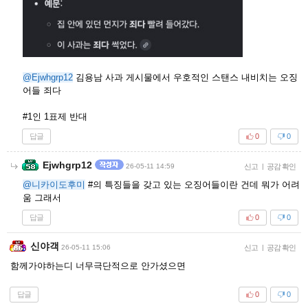
@Ejwhgrp12
김용남 사과 게시물에서 우호적인 스탠스 내비치는 오징
어들 죄다
#1인 1표제 반대
답글
0
0
Ejwhgrp12
26-05-11 14:59
신고
|
공감 확인
@니카이도후미
#의 특징들을 갖고 있는 오징어들이란 건데 뭐가 어려
움 그래서
답글
0
0
신야객
26-05-11 15:06
신고
|
공감 확인
함께가야하는디 너무극단적으로 안가셨으면
답글
0
0