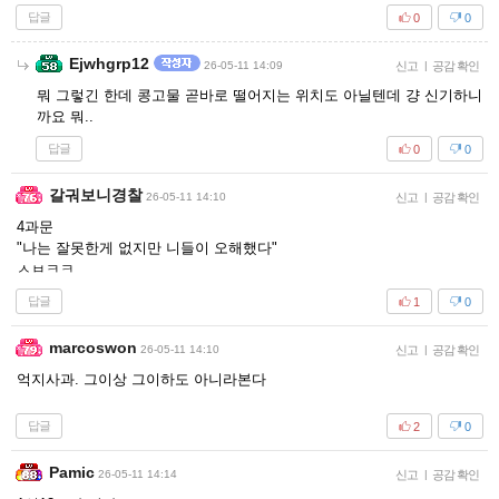
답글
0
0
Ejwhgrp12
26-05-11 14:09
신고
|
공감 확인
뭐 그렇긴 한데 콩고물 곧바로 떨어지는 위치도 아닐텐데 걍 신기하니
까요 뭐..
답글
0
0
갈궈보니경찰
26-05-11 14:10
신고
|
공감 확인
4과문
"나는 잘못한게 없지만 니들이 오해했다"
ㅅㅂㅋㅋ
답글
1
0
marcoswon
26-05-11 14:10
신고
|
공감 확인
억지사과. 그이상 그이하도 아니라본다
답글
2
0
Pamic
26-05-11 14:14
신고
|
공감 확인