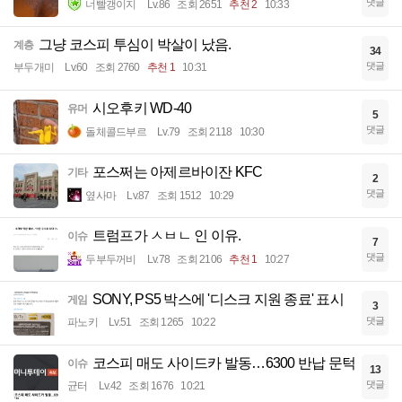
댓글
너빨갱이지
Lv.86
조회 2651
추천 2
10:33
그냥 코스피 투심이 박살이 났음.
계층
34
댓글
부두개미
Lv.60
조회 2760
추천 1
10:31
시오후키 WD-40
유머
5
댓글
돌체콜드부르
Lv.79
조회 2118
10:30
포스쩌는 아제르바이잔 KFC
기타
2
댓글
옆사마
Lv.87
조회 1512
10:29
트럼프가 ㅅㅂㄴ 인 이유.
이슈
7
댓글
두부두꺼비
Lv.78
조회 2106
추천 1
10:27
SONY, PS5 박스에 '디스크 지원 종료' 표시
게임
3
댓글
파노키
Lv.51
조회 1265
10:22
코스피 매도 사이드카 발동…6300 반납 문턱
이슈
13
댓글
균터
Lv.42
조회 1676
10:21