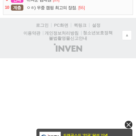
10
계층
[55]
ㅇㅎ) 우중 캠핑 최고의 장점.
로그인
PC화면
퀵링크
설정
청소년보호정책
이용약관
개인정보처리방침
▲
불법촬영물신고안내
(주)
인
벤
드래곤소드 '압긍' 달성 기념