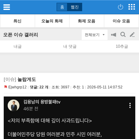
홈
웹진
최신
오늘의 화제
화제 모음
이슈 모음
오픈 이슈 갤러리
전체보기
공
검
글
지
색
내글
내 댓글
10추글
on/off
쓰
기
[이슈]
놀랍게도
Ejwhgrp12
댓글: 22 개
조회:
3697
추천:
1
2026-05-11 14:07:52