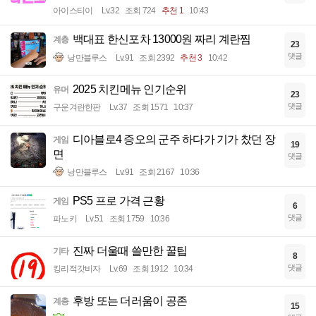
아이스티이
Lv.32
조회 724
추천 1
10:43
백대표 한신포차 13000원 짜리 계란찜
계층
23
댓글
낭만블루스
Lv.91
조회 2392
추천 3
10:42
2025 치킨메뉴 인기순위
유머
23
댓글
구운겨란한판
Lv.37
조회 1571
10:37
디아블로4 증오의 군주 하다가 기가 찼던 장
게임
19
면
댓글
낭만블루스
Lv.91
조회 2167
10:36
PS5 프로 가격 근황
게임
6
댓글
파노키
Lv.51
조회 1759
10:36
진짜 더울때 쓸만한 꿀팁
기타
8
댓글
킹리적갓비자
Lv.69
조회 1912
10:34
후방 또는 더러움이 공존
계층
15