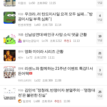
댓글
지원뜨
Lv.50
조회 862
11:15
우크라, 러 탄도미사일 요격 모두 실패…"방
이슈
4
공미사일 부족 심화" |
댓글
빈센트멧젠
Lv.60
조회 720
11:14
신남성연대 배인규 사망 소식 댓글 근황
계층
10
댓글
불타는궁딩이
Lv.76
조회 1212
추천 1
11:13
영화 미이라 시리즈 근황
유머
21
댓글
세누
Lv.72
조회 1255
11:11
리센느와 함께하는 21주년 이벤트 특강! l 서
연예
3
든어택
댓글
아이스티이
Lv.32
조회 369
11:08
김민석 "정청래, 반명이자 분열주의‥'명청대
이슈
25
전'은 불편한 진실"
댓글
빛로제
Lv.88
조회 814
추천 1
11:06