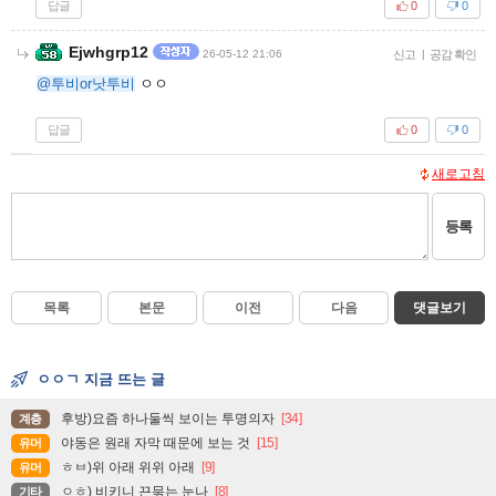
답글
0
0
Ejwhgrp12
26-05-12 21:06
신고
|
공감 확인
@투비or낫투비
ㅇㅇ
답글
0
0
새로고침
등록
목록
본문
이전
다음
댓글보기
ㅇㅇㄱ 지금 뜨는 글
후방)요즘 하나둘씩 보이는 투명의자
[34]
계층
야동은 원래 자막 때문에 보는 것
[15]
유머
ㅎㅂ)위 아래 위위 아래
[9]
유머
ㅇㅎ) 비키니 끈묶는 눈나
[8]
기타