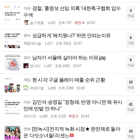
경찰, '홍명보 선임 의혹' 대한축구협회 압수
이슈
4
수색
댓글
슬기로움
Lv.92
조회 797
추천 4
10:52
성급하게 '해치웠나?' 하면 안되는이유
유머
6
댓글
백합에이슬
Lv.57
조회 1916
10:47
남자가 서울에 살아야 하는 이유.jpg
유머
8
댓글
옆사마
Lv.87
조회 2452
10:47
현 시각 구글 플레이 매출 순위 근황
게임
10
댓글
큐땁이알
Lv.88
조회 2286
10:45
김민석·송영길 "정청래, 반명 아니면 왜 유시
이슈
41
민에 반발 안 하나"
댓글
파인더1
Lv.80
조회 1159
추천 5
10:43
[전녹시] 전지적 녹화 시점★ 완전체로 돌아
연예
10
온 다섯소녀들! 리센느
댓글