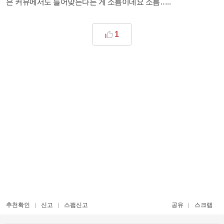
은 커뮤에서도 들어맞는다는 게 소름이네요 소름…..
1
추천확인
신고
스팸신고
공유
스크랩