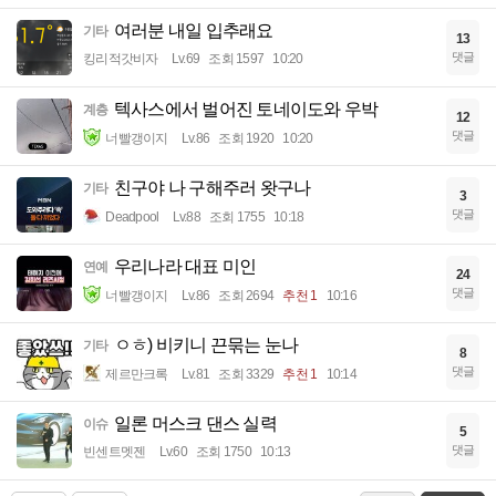
여러분 내일 입추래요
기타
13
댓글
킹리적갓비자
Lv.69
조회 1597
10:20
텍사스에서 벌어진 토네이도와 우박
계층
12
댓글
너빨갱이지
Lv.86
조회 1920
10:20
친구야 나 구해주러 왓구나
기타
3
댓글
Deadpool
Lv.88
조회 1755
10:18
우리나라 대표 미인
연예
24
댓글
너빨갱이지
Lv.86
조회 2694
추천 1
10:16
ㅇㅎ) 비키니 끈묶는 눈나
기타
8
댓글
제르만크록
Lv.81
조회 3329
추천 1
10:14
일론 머스크 댄스 실력
이슈
5
댓글
빈센트멧젠
Lv.60
조회 1750
10:13