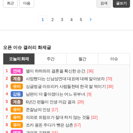
최근
다음
검색
글쓰기
1
2
3
4
5
오픈 이슈 갤러리 화제글
오늘의 화제
주간
월간
이슈
1
연예
[36]
별이 하하와의 결혼을 확신한 순간.
2
계층
[70]
사망했다는 신남성연대 대표에 대해 알아보자
3
유머
[38]
싱글벙글 아프리카 사람들한테 한국 쌀 먹이기
4
감동
[9]
남편이 더 좋아졌다는 어느 유부녀.
5
계층
[28]
6년간 편돌이 인생 마감 결과.
6
유머
[17]
존잘남의 인성
7
유머
[32]
의외로 트럼프가 절대 하지 않는 것들
8
유머
[57]
조카 용돈 주다가 뺏은 삼촌
9
연예
[15]
귀여운 김채원