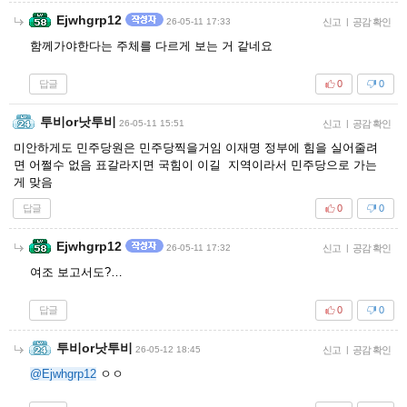
Ejwhgrp12
26-05-11 17:33
신고
|
공감 확인
함께가야한다는 주체를 다르게 보는 거 같네요
답글
0
0
투비or낫투비
26-05-11 15:51
신고
|
공감 확인
미안하게도 민주당원은 민주당찍을거임 이재명 정부에 힘을 실어줄려
면 어쩔수 없음 표갈라지면 국힘이 이길 지역이라서 민주당으로 가는
게 맞음
답글
0
0
Ejwhgrp12
26-05-11 17:32
신고
|
공감 확인
여조 보고서도?…
답글
0
0
투비or낫투비
26-05-12 18:45
신고
|
공감 확인
@Ejwhgrp12
ㅇㅇ