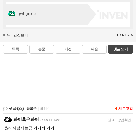
Ejwhgrp12
메뉴
인장보기
EXP 87%
목록
본문
이전
다음
댓글쓰기
댓글
(22)
등록순
|
최신순
새로고침
파이혹은파어
26-05-11 14:09
신고
|
공감 확인
원래사람사는곳 거기서 거기