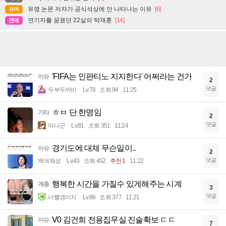
유명 논문 저자가 공식석상에 안 나타나는 이유
[6]
유머
연기자를 꿈꿨던 22살의 탁재훈
[14]
연예
'FIFA는 인판티노 지지한다' 어쩌라는 건가
이슈
2
댓글
두부두꺼비
Lv.78
조회 94
11:25
ㅎㅂ 단 한명임
기타
2
댓글
마나군
Lv.81
조회 351
11:24
경기도에 대체 무슨일이..
이슈
2
댓글
백색왜성
Lv.43
조회 452
추천 1
11:22
행복한 시간을 가질수 있게해주는 시계
계층
3
댓글
너빨갱이지
Lv.86
조회 377
11:21
V0 김건희 전용집무실 진술확보 ㄷㄷ
이슈
7