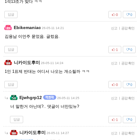
1석13조가 맞다 ㅋㅋ
답글
0
0
Ebikemaniac
26-05-11 14:21
신고
|
공감 확인
김용남 이언주 묻었음. 글렀음.
답글
1
0
니카이도후미
26-05-11 14:24
신고
|
공감 확인
1인 1표제 반대는 어디서 나오는 개소릴까 ㅋㅋ
답글
0
0
Ejwhgrp12
26-05-11 14:25
신고
|
공감 확인
너 말한거 아닌데?.. 댓글이 너만있뉴?
답글
1
0
니카이도후미
26-05-11 14:27
신고
|
공감 확인