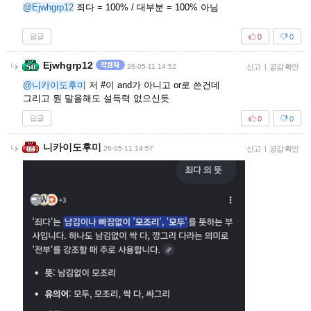
@Ejwhgrp12
죄다 = 100% / 대부분 = 100% 아님
답글
0
0
Ejwhgrp12
26-05-11 14:52
신고
|
공감 확인
@니카이도후미
저 #이 and가 아니고 or로 쓴건데
그리고 뭔 말을해도 설득력 없으신듯
답글
0
0
니카이도후미
26-05-11 14:57
신고
|
공감 확인