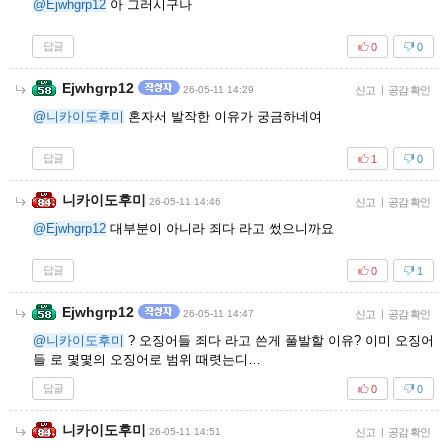
@Ejwhgrp12
아 그러시구나
답글
0
0
Ejwhgrp12
26-05-11 14:29
신고
|
공감 확인
@니카이도후미
혼자서 발작한 이유가 궁금하네여
답글
1
0
니카이도후미
26-05-11 14:46
신고
|
공감 확인
@Ejwhgrp12
대부분이 아니라 죄다 라고 썼으니까요
답글
0
1
Ejwhgrp12
26-05-11 14:47
신고
|
공감 확인
@니카이도후미
? 오징어들 죄다 라고 쓴게 풀발할 이유? 이미 오징어
들 로 몇몇의 오징어로 범위 때렷는디…
답글
0
0
니카이도후미
26-05-11 14:51
신고
|
공감 확인