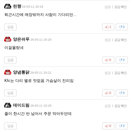
린쨩
26-05-11 20:16
신고
|
공감 확인
퇴근시간에 매장밖까지 사람이 기다리던...
답글
1
0
양은쉬푸
26-05-11 20:20
신고
|
공감 확인
이걸몰랐네
답글
0
0
양념통닭
26-05-11 20:21
신고
|
공감 확인
Kfc는 다리 별로 맛없음 가슴살이 진리임
답글
0
0
데이드림
26-05-11 20:26
신고
|
공감 확인
줄이 한시간 반 넘어서 주문 막아두던데
답글
0
0