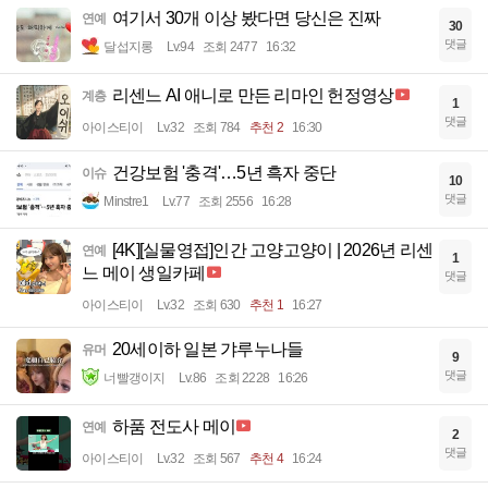
여기서 30개 이상 봤다면 당신은 진짜
연예
30
댓글
달섭지롱
Lv.94
조회 2477
16:32
리센느 AI 애니로 만든 리마인 헌정영상
계층
1
댓글
아이스티이
Lv.32
조회 784
추천 2
16:30
건강보험 '충격'…5년 흑자 중단
이슈
10
댓글
Minstre1
Lv.77
조회 2556
16:28
[4K][실물영접]인간 고양고양이 | 2026년 리센
연예
1
느 메이 생일카페
댓글
아이스티이
Lv.32
조회 630
추천 1
16:27
20세이하 일본 갸루누나들
유머
9
댓글
너빨갱이지
Lv.86
조회 2228
16:26
하품 전도사 메이
연예
2
댓글
아이스티이
Lv.32
조회 567
추천 4
16:24