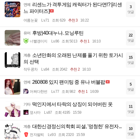
리센느가 격투게임 캐릭터가 된다면!? [리센
연예
3
느 파이터즈]
댓글
여름눈꽃
Lv.71
조회 629
추천 3
16:22
후방)40대누나. 모닝루틴
유머
22
댓글
너빨갱이지
Lv.86
조회 5013
추천 1
16:10
소년만화의 오래된 난제를 풀기 위한 토가시
계층
15
의 선택
댓글
작두콩차
Lv.84
조회 2042
추천 2
16:10
260808 있지 팬미팅 중 유나 버블팝
연예
5
댓글
어쩌다한번
Lv.77
조회 982
추천 1
16:09
떡인지에서 타락의 상징이 되어버린 옷
기타
11
댓글
옆사마
Lv.87
조회 4195
15:59
대한신경정신의학회 피셜, '멍청한' 유전자...
계층
10
댓글
전자팔찌
Lv.93
조회 2320
15:59