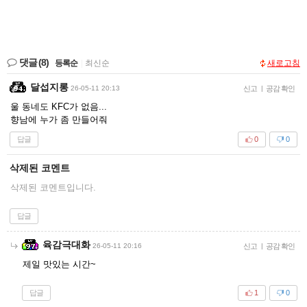
댓글
(8)
등록순
|
최신순
새로고침
달섭지롱
26-05-11 20:13
신고
|
공감 확인
울 동네도 KFC가 없음...
향남에 누가 좀 만들어줘
답글
0
0
삭제된 코멘트
삭제된 코멘트입니다.
답글
육감극대화
26-05-11 20:16
신고
|
공감 확인
제일 맛있는 시간~
답글
1
0