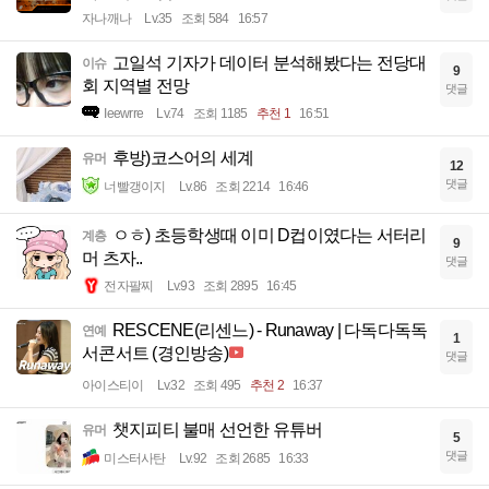
자나깨나
Lv.35
조회 584
16:57
고일석 기자가 데이터 분석해봤다는 전당대
이슈
9
회 지역별 전망
댓글
Ieewrre
Lv.74
조회 1185
추천 1
16:51
후방)코스어의 세계
유머
12
댓글
너빨갱이지
Lv.86
조회 2214
16:46
ㅇㅎ) 초등학생때 이미 D컵이였다는 서터리
계층
9
머 츠자..
댓글
전자팔찌
Lv.93
조회 2895
16:45
RESCENE(리센느) - Runaway | 다독다독독
연예
1
서콘서트 (경인방송)
댓글
아이스티이
Lv.32
조회 495
추천 2
16:37
챗지피티 불매 선언한 유튜버
유머
5
댓글
미스터사탄
Lv.92
조회 2685
16:33