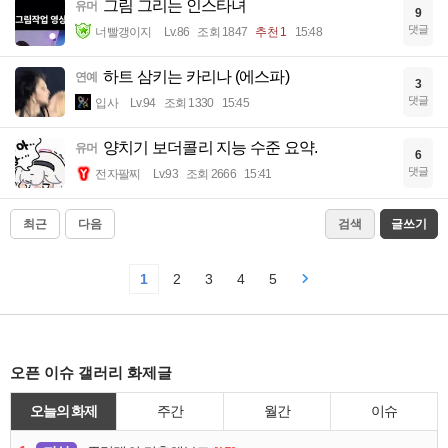
그림 그리는 인스타녀
유머
9
댓글
너빨갱이지
Lv.86
조회 1847
추천 1
15:48
하트 삼키는 카리나 (에스파)
연예
3
댓글
입사
Lv.94
조회 1330
15:45
양치기 보더콜리 지능 수준 요약.
유머
6
댓글
전자팔찌
Lv.93
조회 2666
15:41
최근
다음
검색
글쓰기
1
2
3
4
5
오픈 이슈 갤러리 화제글
오늘의 화제
주간
월간
이슈