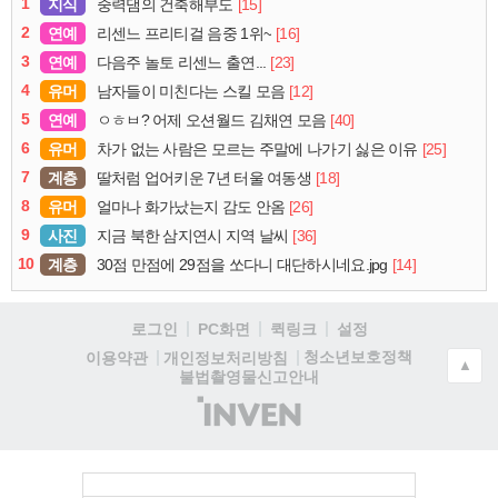
1
지식
[15]
중력댐의 건축해부도
2
연예
[16]
리센느 프리티걸 음중 1위~
3
연예
[23]
다음주 놀토 리센느 출연...
4
유머
[12]
남자들이 미친다는 스킬 모음
5
연예
[40]
ㅇㅎㅂ? 어제 오션월드 김채연 모음
6
유머
[25]
차가 없는 사람은 모르는 주말에 나가기 싫은 이유
7
계층
[18]
딸처럼 업어키운 7년 터울 여동생
8
유머
[26]
얼마나 화가났는지 감도 안옴
9
사진
[36]
지금 북한 삼지연시 지역 날씨
10
계층
[14]
30점 만점에 29점을 쏘다니 대단하시네요.jpg
로그인
PC화면
퀵링크
설정
청소년보호정책
이용약관
개인정보처리방침
▲
불법촬영물신고안내
(주)
인
벤