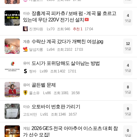
장흥계곡 피카츄 / 보배 펌 - 계곡 물 흐르고
이슈
4
있는데 무단 220V 전기선 설치
댓글
진겟타원
Lv.70
조회 946
추천 1
17:04
수락산 계곡 갔다가 개빡친 여성.jpg
계층
12
댓글
달섭지롱
Lv.94
조회 2102
17:03
도시가 포위당해도 살아남는 방법
유머
4
댓글
썽바
Lv.89
조회 1402
17:01
골든벨 문제
유머
8
댓글
풀소유
Lv.86
조회 1081
16:58
오토바이 번호판 가리기
이슈
9
댓글
고도비만
Lv.91
조회 1346
16:57
2026 GES 전국 아마추어 이스포츠 대회 참
게임
0
가 선수 모집!
댓글