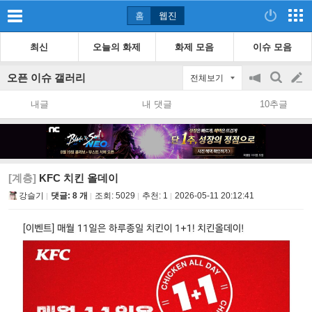
홈
웹진
최신
오늘의 화제
화제 모음
이슈 모음
오픈 이슈 갤러리
전체보기
공
검
글
지
색
내글
내 댓글
10추글
on/off
쓰
기
[계층]
KFC 치킨 올데이
강슬기
댓글: 8 개
조회:
5029
추천:
1
2026-05-11 20:12:41