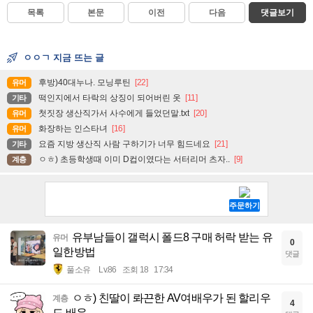
목록
본문
이전
다음
댓글보기
ㅇㅇㄱ 지금 뜨는 글
후방)40대누나. 모닝루틴
[22]
유머
떡인지에서 타락의 상징이 되어버린 옷
[11]
기타
첫짓장 생산직가서 사수에게 들었던말.txt
[20]
유머
화장하는 인스타녀
[16]
유머
요즘 지방 생산직 사람 구하기가 너무 힘드네요
[21]
기타
ㅇㅎ) 초등학생때 이미 D컵이였다는 서터리머 츠자..
[9]
계층
유부남들이 갤럭시 폴드8 구매 허락 받는 유
유머
0
일한방법
댓글
풀소유
Lv.86
조회 18
17:34
ㅇㅎ) 친딸이 롸끈한 AV여배우가 된 할리우
계층
4
드 배우...