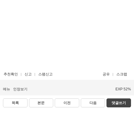
추천확인
신고
스팸신고
공유
스크랩
메뉴
인장보기
EXP 52%
목록
본문
이전
다음
댓글쓰기