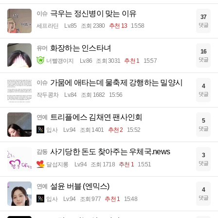
극우는 정신병이 맞는 이유
이슈
37
댓글
세프라딘
Lv.85
조회 2380
추천 13
15:58
화장하는 인스타녀
유머
16
댓글
너빨갱이지
Lv.86
조회 3031
추천 1
15:57
가뭄에 애타는데 물축제 강행하는 밀양시
이슈
4
댓글
작두콩차
Lv.84
조회 1682
15:56
트리플에스 김채연 팬사인회
연예
5
댓글
입사
Lv.94
조회 1401
추천 2
15:52
사기당한 돈도 찾아주는 우체국.news
감동
3
댓글
달섭지롱
Lv.94
조회 1718
추천 1
15:51
설윤 버블 (엔믹스)
연예
4
댓글
입사
Lv.94
조회 977
추천 1
15:48