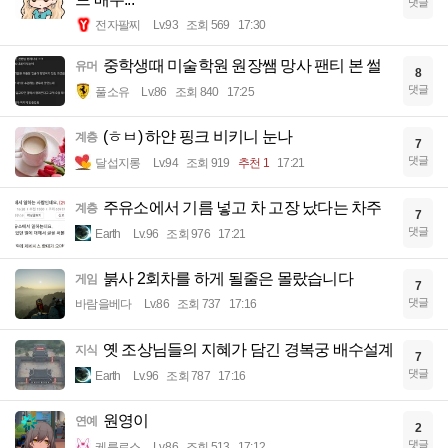
댓글
전자팔찌
Lv.93
조회 569
17:30
중학생때 미술학원 원장쌤 망사 팬티 본 썰
유머
8
댓글
풀소유
Lv.86
조회 840
17:25
(ㅎㅂ) 하얀 핑크 비키니 눈나
계층
7
댓글
달섭지롱
Lv.94
조회 919
추천 1
17:21
주유소에서 기름 넣고 차 고장 났다는 차주
계층
7
댓글
Earth
Lv.96
조회 976
17:21
붉사 2회차를 하게 될줄은 몰랐습니다
게임
7
댓글
바람을베다
Lv.86
조회 737
17:16
옛 조상님들의 지혜가 담긴 경복궁 배수설계
지식
7
댓글
Earth
Lv.96
조회 787
17:16
원영이
연예
2
댓글
케를로스
Lv.86
조회 513
17:12