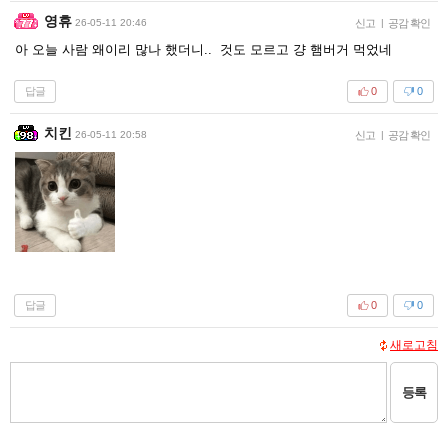
영휴
26-05-11 20:46
신고
|
공감 확인
아 오늘 사람 왜이리 많나 했더니.. 것도 모르고 걍 햄버거 먹었네
답글
0
0
치킨
26-05-11 20:58
신고
|
공감 확인
답글
0
0
새로고침
등록