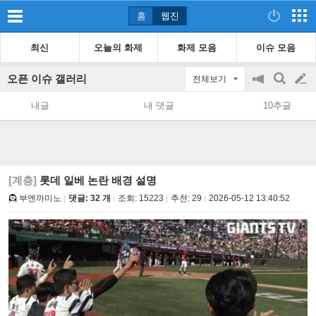
홈
웹진
최신
오늘의 화제
화제 모음
이슈 모음
오픈 이슈 갤러리
전체보기
공
검
글
지
색
내글
내 댓글
10추글
on/off
쓰
기
[계층]
롯데 일베 논란 배경 설명
부엔까미노
댓글: 32 개
조회:
15223
추천:
29
2026-05-12 13:40:52