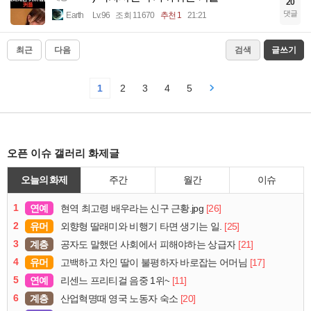
20
댓글
Earth
Lv.96
조회 11670
추천 1
21:21
최근
다음
검색
글쓰기
1
2
3
4
5
오픈 이슈 갤러리 화제글
오늘의 화제
주간
월간
이슈
1
연예
[26]
현역 최고령 배우라는 신구 근황.jpg
2
유머
[25]
외향형 딸래미와 비행기 타면 생기는 일.
3
계층
[21]
공자도 말했던 사회에서 피해야하는 상급자
4
유머
[17]
고백하고 차인 딸이 불평하자 바로잡는 어머님
5
연예
[11]
리센느 프리티걸 음중 1위~
6
계층
[20]
산업혁명때 영국 노동자 숙소