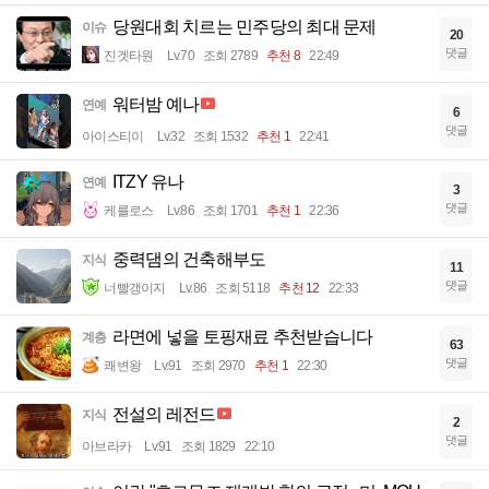
당원대회 치르는 민주당의 최대 문제
이슈
20
댓글
진겟타원
Lv.70
조회 2789
추천 8
22:49
워터밤 예나
연예
6
댓글
아이스티이
Lv.32
조회 1532
추천 1
22:41
ITZY 유나
연예
3
댓글
케를로스
Lv.86
조회 1701
추천 1
22:36
중력댐의 건축해부도
지식
11
댓글
너빨갱이지
Lv.86
조회 5118
추천 12
22:33
라면에 넣을 토핑재료 추천받습니다
계층
63
댓글
쾌변왕
Lv.91
조회 2970
추천 1
22:30
전설의 레전드
지식
2
댓글
아브라카
Lv.91
조회 1829
22:10