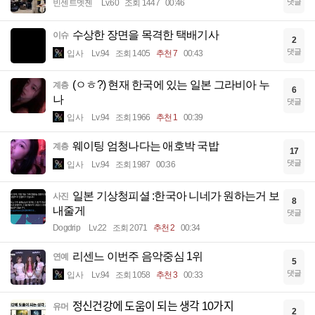
댓글
빈센트멧젠
Lv.60
조회 1447
00:46
수상한 장면을 목격한 택배기사
이슈
2
댓글
입사
Lv.94
조회 1405
추천 7
00:43
(ㅇㅎ?) 현재 한국에 있는 일본 그라비아 누
계층
6
나
댓글
입사
Lv.94
조회 1966
추천 1
00:39
웨이팅 엄청나다는 애호박 국밥
계층
17
댓글
입사
Lv.94
조회 1987
00:36
일본 기상청피셜 :한국아 니네가 원하는거 보
사진
8
내줄게
댓글
Dogdrip
Lv.22
조회 2071
추천 2
00:34
리센느 이번주 음악중심 1위
연예
5
댓글
입사
Lv.94
조회 1058
추천 3
00:33
정신건강에 도움이 되는 생각 10가지
유머
2