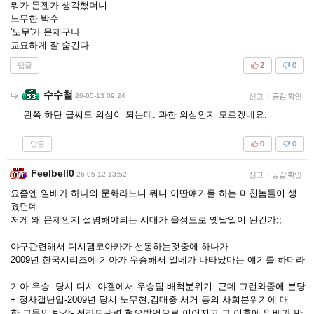
뭐가 문젠가 생각했더니
노무한 박수
'노무'가 문제구나
교묘하게 잘 숨긴다
답글
2
0
수수철
26-05-13 09:24
신고
|
공감 확인
왼쪽 하단 글씨도 의심이 되는데. 과한 의심인지 모르겠네요.
답글
0
0
Feelbell0
26-05-12 13:52
신고
|
공감 확인
요즘엔 일베가 하나의 문화라느니 뭐니 이딴얘기를 하는 미친놈들이 생
겼던데
저게 왜 문제인지 설명해야되는 시대가 올정도로 옛날일이 된건가;;
야구관련해서 디시펨코아카가 선동하는것중에 하나가
2009년 한국시리즈에 기아가 우승해서 일베가 나타났다는 얘기를 하더라
기아 우승- 당시 디시 야갤에서 우승팀 배척분위기- 근데 그런와중에 분탕
+ 정사갤난입-2009년 당시 노무현,김대중 서거 등의 사회분위기에 대
한 그들의 반감- 전라도관련 혐오발언으로 이어지고 그 이후에 일베가 만