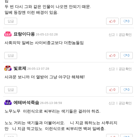
킴
두 번 다시 그와 같은 인물이 나오면 안되기 때문.
일베 등장엔 이런 배경이 있음.
답글
0
0
묘랑이다옹
26-05-13 02:28
신고
|
공감 확인
사회의악 일베는 사이비종교보다 더한놈들임
답글
0
0
빛로제
26-05-13 07:28
신고
|
공감 확인
사과문 보니까 더 열받어 그냥 야구단 해체해!
답글
0
0
에테버석죽숨
26-05-13 08:59
신고
|
공감 확인
노무노무 이런식으로 씨부리는 색기들은 걸러야 하죠.
노노 거리는 색기들과 더불어서요. 니 지금 뭐하노는 사투리지
만 니 지금 먹고있노 이런식으로 씨부리면 백퍼 일베충.