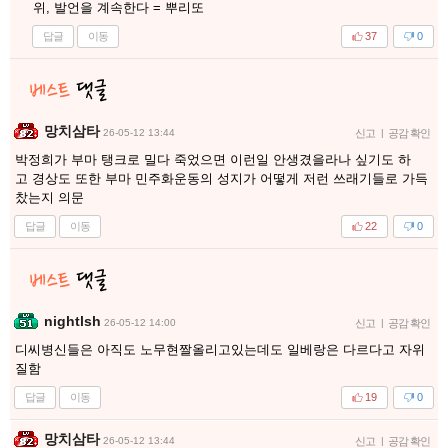
위, 발언을 계속한다 = 뿌리또
답글
이동
37
0
망치삼타
26-05-12 13:44
신고
|
공감 확인
박정희가 부마 탱크로 밀다 죽었으면 이런일 안생겼을라나 싶기도 하
고 경상도 또한 부마 민주화운동의 성지가 어떻게 저런 쓰래기들로 가득
찼는지 의문
답글
이동
22
0
nightlsh
26-05-12 14:00
신고
|
공감 확인
디씨병신들은 아직도 노무현짤올리고있는데도 일베랑은 다르다고 자위
질함
답글
이동
19
0
망치삼타
26-05-12 13:44
신고
|
공감 확인