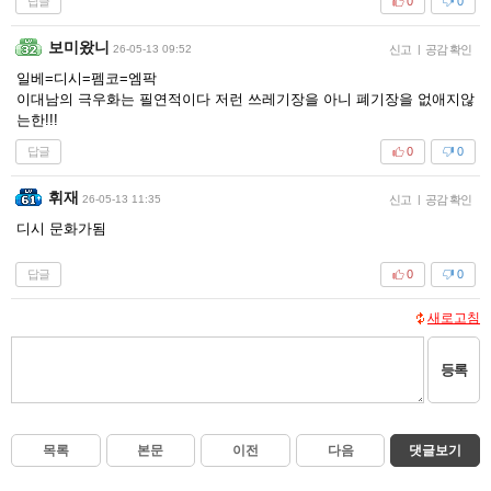
답글
0
0
보미왔니
26-05-13 09:52
신고
|
공감 확인
일베=디시=펨코=엠팍
이대남의 극우화는 필연적이다 저런 쓰레기장을 아니 폐기장을 없애지않
는한!!!
답글
0
0
휘재
26-05-13 11:35
신고
|
공감 확인
디시 문화가됨
답글
0
0
새로고침
등록
목록
본문
이전
다음
댓글보기