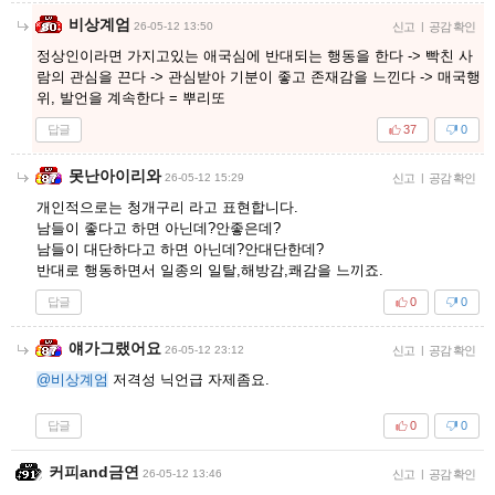
비상계엄
26-05-12 13:50
신고
|
공감 확인
정상인이라면 가지고있는 애국심에 반대되는 행동을 한다 -> 빡친 사
람의 관심을 끈다 -> 관심받아 기분이 좋고 존재감을 느낀다 -> 매국행
위, 발언을 계속한다 = 뿌리또
답글
37
0
못난아이리와
26-05-12 15:29
신고
|
공감 확인
개인적으로는 청개구리 라고 표현합니다.
남들이 좋다고 하면 아닌데?안좋은데?
남들이 대단하다고 하면 아닌데?안대단한데?
반대로 행동하면서 일종의 일탈,해방감,쾌감을 느끼죠.
답글
0
0
얘가그랬어요
26-05-12 23:12
신고
|
공감 확인
@비상계엄
저격성 닉언급 자제좀요.
답글
0
0
커피and금연
26-05-12 13:46
신고
|
공감 확인