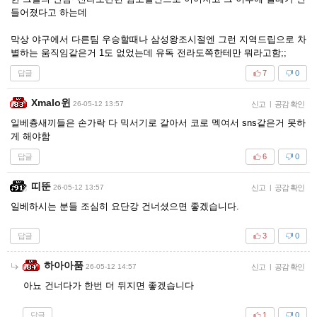
들어졌다고 하는데
막상 야구에서 다른팀 우승할때나 삼성왕조시절엔 그런 지역드립으로 차
별하는 움직임같은거 1도 없었는데 유독 전라도쪽한테만 뭐라고함;;
답글
7
0
Xmalo윈
26-05-12 13:57
신고
|
공감 확인
일베츙새끼들은 손가락 다 믹서기로 갈아서 코로 멕여서 sns같은거 못하
게 해야함
답글
6
0
띠뚠
26-05-12 13:57
신고
|
공감 확인
일베하시는 분들 조심히 요단강 건너셨으면 좋겠습니다.
답글
3
0
하아아품
26-05-12 14:57
신고
|
공감 확인
아뇨 건너다가 한번 더 뒤지면 좋겠습니다
답글
1
0