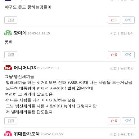
야구도 좃도 못하는것들이
답글
1
0
깡마에
26-05-12 18:15
신고
|
공감 확인
롯베
답글
0
0
머니머니13
26-05-12 20:52
신고
|
공감 확인
그냥 병신새끼들
벌레새끼들 하는 짓거리보면 진짜 7080나이대 나든 사람을 보는거같음
노무현 대통령이 언제적 사람이야 벌써 20년인데
여전히 그 과거에 살고잇음
딱 나든 사람들 과거 이야기만하는 모습
그냥 병신새끼들 나든 사람이야 늙어서 그렇다지만
저 벌레새끼들은 답도없다
답글
0
0
위대한차도둑
26-05-12 22:55
신고
|
공감 확인