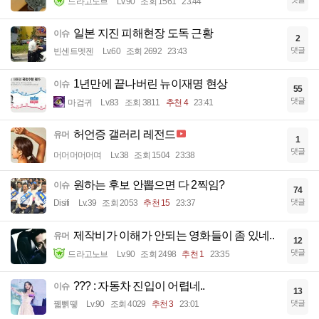
드라고노브
Lv.90
조회 1561
23:44
일본 지진 피해현장 도독 근황
이슈
2
댓글
빈센트멧젠
Lv.60
조회 2692
23:43
1년만에 끝나버린 뉴이재명 현상
이슈
55
댓글
마검귀
Lv.83
조회 3811
추천 4
23:41
허언증 갤러리 레전드
유머
1
댓글
머머머머머며
Lv.38
조회 1504
23:38
원하는 후보 안뽑으면 다 2찍임?
이슈
74
댓글
Disifi
Lv.39
조회 2053
추천 15
23:37
제작비가 이해가 안되는 영화들이 좀 있네..
유머
12
댓글
드라고노브
Lv.90
조회 2498
추천 1
23:35
??? : 자동차 진입이 어렵네..
이슈
13
댓글
꿻뻵뗗
Lv.90
조회 4029
추천 3
23:01