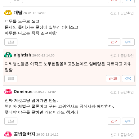
대딸
26-05-12 14:00
신고
|
공감 확인
너무를 노무로 쓰고
문제인 들어가는 문장에 일부러 띄어쓰고
아무튼 나오는 족족 조져야함
답글
2
0
nightlsh
26-05-12 14:00
신고
|
공감 확인
디씨병신들은 아직도 노무현짤올리고있는데도 일베랑은 다르다고 자위
질함
답글
19
0
Dominus
26-05-12 14:02
신고
|
공감 확인
진짜 저걵그냥 넘어가면 안됨.
책임자 처벌은 물론이고 구단 고위인사도 공식사과 해야한다.
좆데야 야구를 못하면 개념이라도 챙겨라
답글
2
0
골방철학자
26-05-12 14:12
신고
|
공감 확인