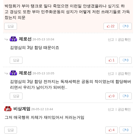
박정희가 부마 탱크로 밀다 죽었으면 이런일 안생겼을라나 싶기도 하
고 경상도 또한 부마 민주화운동의 성지가 어떻게 저런 쓰래기들로 가득
찼는지 의문
답글
22
0
제로선
26-05-13 10:04
신고
|
공감 확인
김영삼의 3당 합당 때문이죠
답글
1
0
제로선
26-05-13 10:05
신고
|
공감 확인
김영삼의 3당 합당 전까지는 독재세력은 공동의 적이였는데 합당해버
리면서 우리가 남이가가 되버린..
답글
0
0
비상계엄
26-05-12 13:44
신고
|
공감 확인
그저 매국행위 자체가 재미있어서 저러는거임
답글
4
0