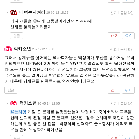
매너는지켜라
26-05-12 18:27
신고
|
공감 확인
아냐 걔들은 존나게 고통받아가면서 뒈져야해
산채로 불타는거라든지
답글
2
0
럭키소년
26-05-12 13:58
신고
|
공감 확인
그래서 김재규를 싫어하는 역사학자들은 박정희가 부산를 광주처럼 무력
진압했으면 내란당이 이제까지 올수 없었고 지역감점도 훨씬 낮아졌을꺼
라 보는 시각이 많음.. 애처에 정권말기라 그렇게 크게 무력집압했으면 전
국적으로 들고 일어났고 박정희의 말로도 결국은 얼마못갔을꺼라 판단하
기 때문에 김재규를 민족투사로 인정인하더라구요.
답글
1
0
럭키소년
26-05-14 12:05
신고
|
공감 확인
@눈티잉
제일 큰 문제를 설명안했는데 박정희가 죽어버려서 극우들
한테 신격화 된걸 제일 큰 문제로 삼았음.. 결국 순리대로 국민이 심판
하는게 제일 좋은 일 같음.. 박정희의 신격화로 군부정치가 아직도 극
우들 한테 우상화가 되어있음
답글
0
0