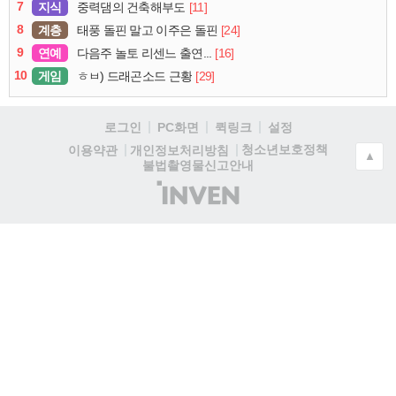
7
지식
[11]
중력댐의 건축해부도
8
계층
[24]
태풍 돌핀 말고 이주은 돌핀
9
연예
[16]
다음주 놀토 리센느 출연...
10
게임
[29]
ㅎㅂ) 드래곤소드 근황
로그인
PC화면
퀵링크
설정
청소년보호정책
이용약관
개인정보처리방침
▲
불법촬영물신고안내
(주)
인
벤