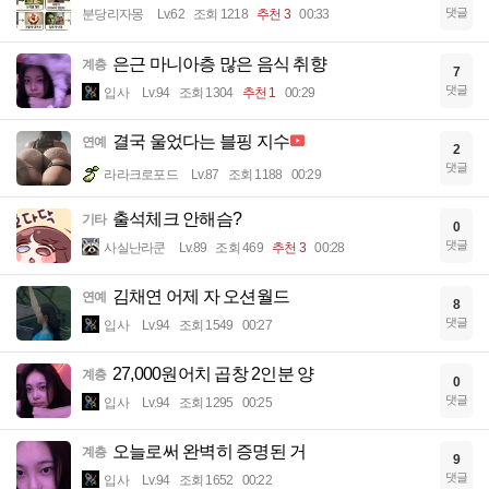
댓글
분당리자몽
Lv.62
조회 1218
추천 3
00:33
은근 마니아층 많은 음식 취향
계층
7
댓글
입사
Lv.94
조회 1304
추천 1
00:29
결국 울었다는 블핑 지수
연예
2
댓글
라라크로포드
Lv.87
조회 1188
00:29
출석체크 안해슴?
기타
0
댓글
사실난라쿤
Lv.89
조회 469
추천 3
00:28
김채연 어제 자 오션월드
연예
8
댓글
입사
Lv.94
조회 1549
00:27
27,000원어치 곱창 2인분 양
계층
0
댓글
입사
Lv.94
조회 1295
00:25
오늘로써 완벽히 증명된 거
계층
9
댓글
입사
Lv.94
조회 1652
00:22