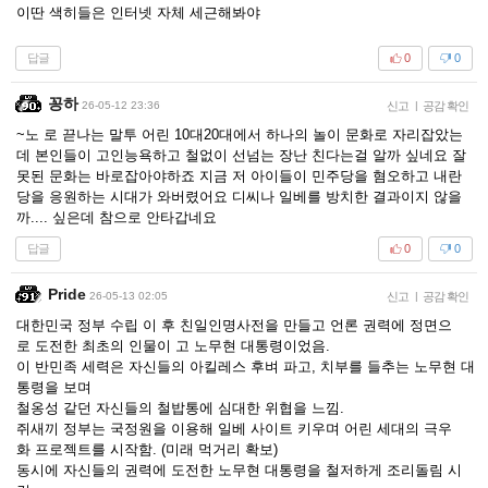
이딴 색히들은 인터넷 자체 세근해봐야
답글
0
0
꽁하
26-05-12 23:36
신고
|
공감 확인
~노 로 끋나는 말투 어린 10대20대에서 하나의 놀이 문화로 자리잡았는
데 본인들이 고인능욕하고 철없이 선넘는 장난 친다는걸 알까 싶네요 잘
못된 문화는 바로잡아야하죠 지금 저 아이들이 민주당을 혐오하고 내란
당을 응원하는 시대가 와버렸어요 디씨나 일베를 방치한 결과이지 않을
까.... 싶은데 참으로 안타갑네요
답글
0
0
Pride
26-05-13 02:05
신고
|
공감 확인
대한민국 정부 수립 이 후 친일인명사전을 만들고 언론 권력에 정면으
로 도전한 최초의 인물이 고 노무현 대통령이었음.
이 반민족 세력은 자신들의 아킬레스 후벼 파고, 치부를 들추는 노무현 대
통령을 보며
철옹성 같던 자신들의 철밥통에 심대한 위협을 느낌.
쥐새끼 정부는 국정원을 이용해 일베 사이트 키우며 어린 세대의 극우
화 프로젝트를 시작함. (미래 먹거리 확보)
동시에 자신들의 권력에 도전한 노무현 대통령을 철저하게 조리돌림 시