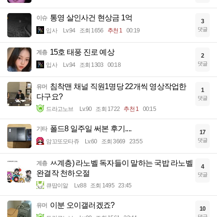
통영 살인사건 현상금 1억
이슈
3
댓글
입사
Lv.94
조회 1656
추천 1
00:19
15호 태풍 진로 예상
계층
2
댓글
입사
Lv.94
조회 1303
00:18
침착맨 채널 직원1명당 22개씩 영상작업한
유머
1
다구요?
댓글
드라고노브
Lv.90
조회 1722
추천 1
00:15
폴드8 일주일 써본 후기....
기타
17
댓글
암꼬또모타쥬
Lv.60
조회 3669
23:55
ㅆ계층) 라노벨 독자들이 말하는 국밥 라노벨
계층
4
완결작 천하오절
댓글
큐땁이알
Lv.88
조회 1495
23:45
이분 오이갤러겠죠?
유머
10
댓글