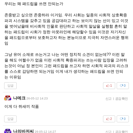
우리는 왜 패드립을 쓰면 안되는가
존중받고 싶으면 존중하라 이거임. 우리 사회는 일종의 사회적 상호확증
파괴 시스템을 갖추고 있음 공감대라고 하는 보이지 않는 선이 있고 이것
을 벗어났을때 비사회적 인물로 판단하고 사회적 말살을 실행함 흔히 말
하는 패드립이 사회가 정한 아웃라인에 해당할수 있음 이것은 자기자신
을 패드립으로부터 보호하고자 하는 본능이므로 지극히 자연스러운 행위
임
그냥 유머 소재로 쓰는거고 나는 어떤 정치적 소견이 없는데?? 이런 말
을 해도 어쩔수가 없음 이런 사회적 확증파괴는 쓰는사람 입장을 고려하
는것이 아님 정 본인이 그런 패드립을 쓰고자 하면 사회적 파괴의 리스크
를 스스로 감당하면 되는거임 이게 내가 생각하는 패드립을 쓰면 안되
는 이유임
답글
1
0
나메크
26-05-12 14:23
신고
|
공감 확인
이게 다 쥐새끼 작품
답글
2
0
나의바저씨
26-05-12 14:27
신고
|
공감 확인