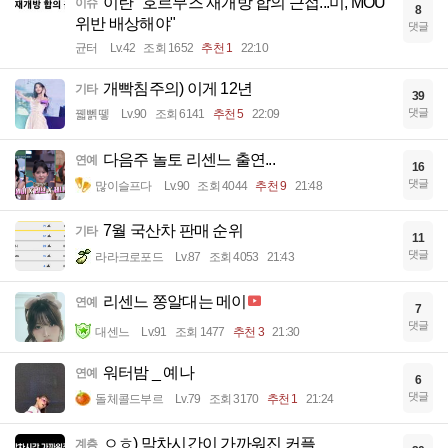
이란 "호르무즈 재개방 합의 근접...미, MOU
이슈
8
위반 배상해야"
댓글
균터
Lv.42
조회 1652
추천 1
22:10
개빡침주의) 이게 12년
기타
39
댓글
꿻뻵뗗
Lv.90
조회 6141
추천 5
22:09
다음주 놀토 리센느 출연...
연예
16
댓글
많이슬프다
Lv.90
조회 4044
추천 9
21:48
7월 국산차 판매 순위
기타
11
댓글
라라크로포드
Lv.87
조회 4053
21:43
리센느 쫑알대는 메이
연예
7
댓글
대센느
Lv.91
조회 1477
추천 3
21:30
워터밤 _ 예나
연예
6
댓글
돌체콜드부르
Lv.79
조회 3170
추천 1
21:24
ㅇㅎ) 막차시간이 가까워진 커플
계층