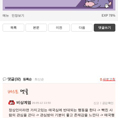
메뉴
인장보기
EXP 78%
목록
본문
이전
다음
댓글쓰기
댓글
(32)
등록순
|
최신순
새로고침
비상계엄
26-05-12 13:50
신고
|
공감 확인
정상인이라면 가지고있는 애국심에 반대되는 행동을 한다 -> 빡친 사
람의 관심을 끈다 -> 관심받아 기분이 좋고 존재감을 느낀다 -> 매국행