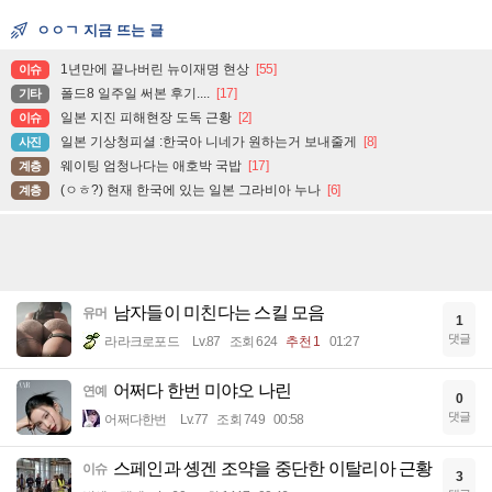
ㅇㅇㄱ 지금 뜨는 글
1년만에 끝나버린 뉴이재명 현상
[55]
이슈
폴드8 일주일 써본 후기....
[17]
기타
일본 지진 피해현장 도독 근황
[2]
이슈
일본 기상청피셜 :한국아 니네가 원하는거 보내줄게
[8]
사진
웨이팅 엄청나다는 애호박 국밥
[17]
계층
(ㅇㅎ?) 현재 한국에 있는 일본 그라비아 누나
[6]
계층
남자들이 미친다는 스킬 모음
유머
1
댓글
라라크로포드
Lv.87
조회 624
추천 1
01:27
어쩌다 한번 미야오 나린
연예
0
댓글
어쩌다한번
Lv.77
조회 749
00:58
스페인과 솅겐 조약을 중단한 이탈리아 근황
이슈
3