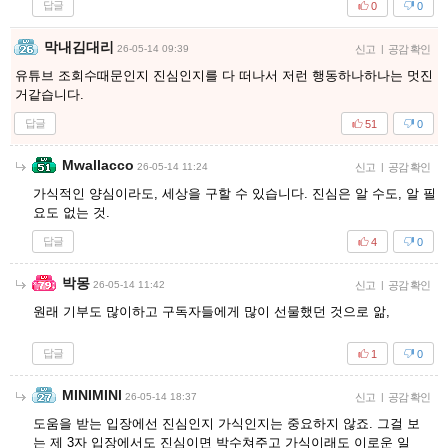
답글
0
0
막내김대리
26-05-14 09:39
신고
|
공감 확인
유튜브 조회수때문인지 진심인지를 다 떠나서 저런 행동하나하나는 멋진
거같습니다.
답글
51
0
Mwallacco
26-05-14 11:24
신고
|
공감 확인
가식적인 양심이라도, 세상을 구할 수 있습니다. 진심은 알 수도, 알 필
요도 없는 것.
답글
4
0
박몽
26-05-14 11:42
신고
|
공감 확인
원래 기부도 많이하고 구독자들에게 많이 선물했던 것으로 앎,
답글
1
0
MINIMINl
26-05-14 18:37
신고
|
공감 확인
도움을 받는 입장에선 진심인지 가식인지는 중요하지 않죠. 그걸 보
는 제 3자 입장에서도 진심이면 박수쳐주고 가식이래도 이로운 일