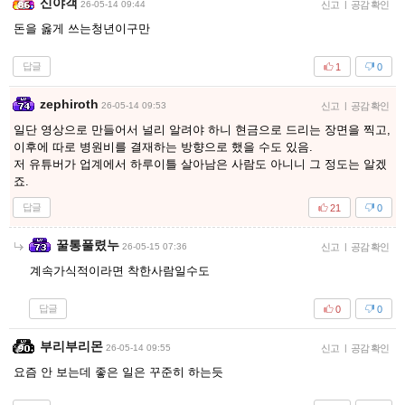
신야객
26-05-14 09:44
신고
|
공감 확인
돈을 옳게 쓰는청년이구만
답글
1
0
zephiroth
26-05-14 09:53
신고
|
공감 확인
일단 영상으로 만들어서 널리 알려야 하니 현금으로 드리는 장면을 찍고,
이후에 따로 병원비를 결재하는 방향으로 했을 수도 있음.
저 유튜버가 업계에서 하루이틀 살아남은 사람도 아니니 그 정도는 알겠
죠.
답글
21
0
꿀통풀렸누
26-05-15 07:36
신고
|
공감 확인
계속가식적이라면 착한사람일수도
답글
0
0
부리부리몬
26-05-14 09:55
신고
|
공감 확인
요즘 안 보는데 좋은 일은 꾸준히 하는듯