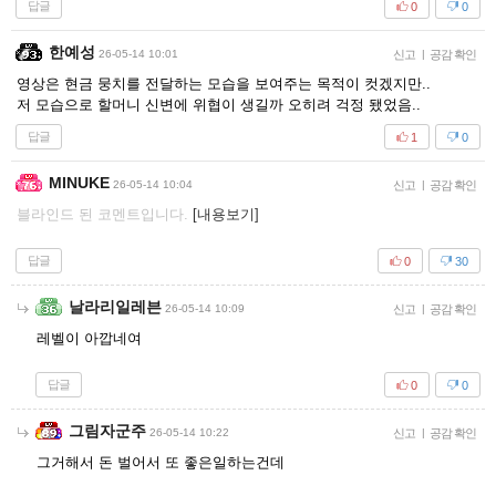
답글
0
0
한예성
26-05-14 10:01
신고
|
공감 확인
영상은 현금 뭉치를 전달하는 모습을 보여주는 목적이 컷겠지만..
저 모습으로 할머니 신변에 위협이 생길까 오히려 걱정 됐었음..
답글
1
0
MINUKE
26-05-14 10:04
신고
|
공감 확인
블라인드 된 코멘트입니다.
[내용보기]
답글
0
30
날라리일레븐
26-05-14 10:09
신고
|
공감 확인
레벨이 아깝네여
답글
0
0
그림자군주
26-05-14 10:22
신고
|
공감 확인
그거해서 돈 벌어서 또 좋은일하는건데