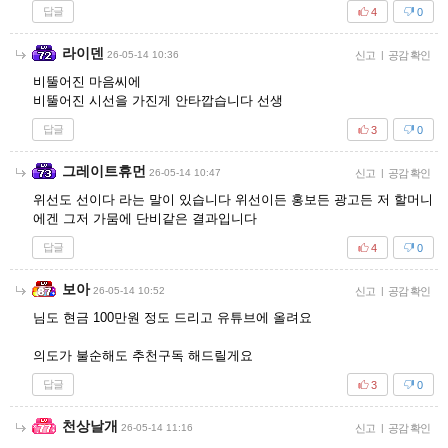
답글
4
0
라이덴
26-05-14 10:36
신고
|
공감 확인
비뚤어진 마음씨에
비뚤어진 시선을 가진게 안타깝습니다 선생
답글
3
0
그레이트휴먼
26-05-14 10:47
신고
|
공감 확인
위선도 선이다 라는 말이 있습니다 위선이든 홍보든 광고든 저 할머니
에겐 그저 가뭄에 단비같은 결과입니다
답글
4
0
보아
26-05-14 10:52
신고
|
공감 확인
님도 현금 100만원 정도 드리고 유튜브에 올려요
의도가 불순해도 추천구독 해드릴게요
답글
3
0
천상날개
26-05-14 11:16
신고
|
공감 확인