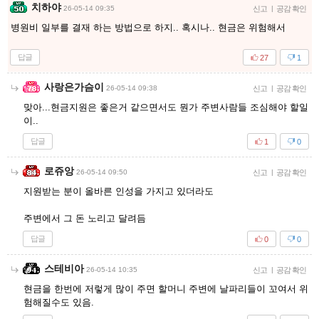
치하야
26-05-14 09:35
신고
|
공감 확인
병원비 일부를 결재 하는 방법으로 하지.. 혹시나.. 현금은 위험해서
답글
27
1
사랑은가슴이
26-05-14 09:38
신고
|
공감 확인
맞아...현금지원은 좋은거 같으면서도 뭔가 주변사람들 조심해야 할일
이..
답글
1
0
로쥬앙
26-05-14 09:50
신고
|
공감 확인
지원받는 분이 올바른 인성을 가지고 있더라도
주변에서 그 돈 노리고 달려듬
답글
0
0
스테비아
26-05-14 10:35
신고
|
공감 확인
현금을 한번에 저렇게 많이 주면 할머니 주변에 날파리들이 꼬여서 위
험해질수도 있음.