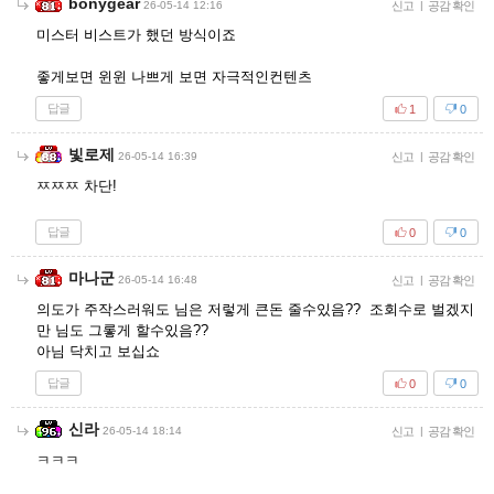
bonygear
26-05-14 12:16
신고
|
공감 확인
미스터 비스트가 했던 방식이죠
좋게보면 윈윈 나쁘게 보면 자극적인컨텐츠
답글
1
0
빛로제
26-05-14 16:39
신고
|
공감 확인
ㅉㅉㅉ 차단!
답글
0
0
마나군
26-05-14 16:48
신고
|
공감 확인
의도가 주작스러워도 님은 저렇게 큰돈 줄수있음?? 조회수로 벌겠지
만 님도 그롷게 할수있음??
아님 닥치고 보십쇼
답글
0
0
신라
26-05-14 18:14
신고
|
공감 확인
ㅋㅋㅋ