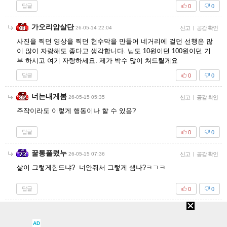
답글
0
0
가오리암살단
26-05-14 22:04
신고
|
공감 확인
사진을 찍던 영상을 찍던 현수막을 만들어 네거리에 걸던 선행은 많
이 많이 자랑해도 좋다고 생각합니다. 님도 10원이던 100원이던 기
부 하시고 여기 자랑하세요. 제가 박수 많이 쳐드릴게요
답글
0
0
너는내게봄
26-05-15 05:35
신고
|
공감 확인
주작이라도 이렇게 행동이나 할 수 있음?
답글
0
0
꿀통풀렸누
26-05-15 07:36
신고
|
공감 확인
삶이 그렇게힘드냐? 너안줘서 그렇게 샘나?ㅋㄱㅋ
답글
0
0
불타는궁딩이
26-05-15 08:54
신고
|
공감 확인
AD
안 보여주면 님처럼 주작이니 뭐니 하는 사람이 많아서 그럼