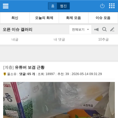
홈
웹진
최신
오늘의 화제
화제 모음
이슈 모음
오픈 이슈 갤러리
전체보기
공
검
글
지
색
내글
내 댓글
10추글
on/off
쓰
기
[계층]
유튜버 보겸 근황
풀소유
댓글: 65 개
조회:
18997
추천:
39
2026-05-14 09:31:29