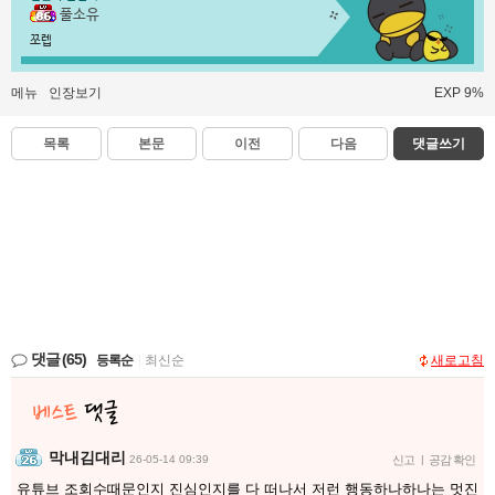
풀소유
쪼렙
메뉴
인장보기
EXP 9%
목록
본문
이전
다음
댓글쓰기
댓글
(65)
등록순
|
최신순
새로고침
막내김대리
26-05-14 09:39
신고
|
공감 확인
유튜브 조회수때문인지 진심인지를 다 떠나서 저런 행동하나하나는 멋진