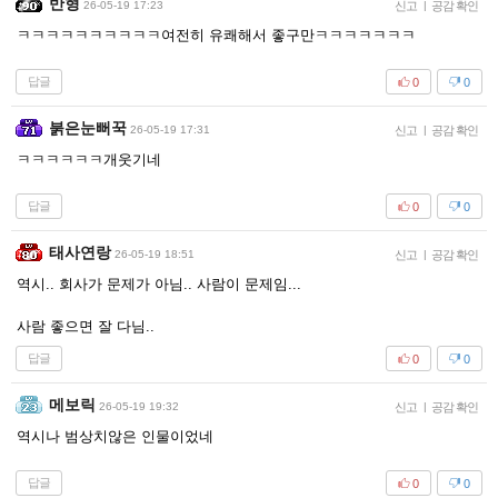
반형
26-05-19 17:23
신고
|
공감 확인
ㅋㅋㅋㅋㅋㅋㅋㅋㅋㅋ여전히 유쾌해서 좋구만ㅋㅋㅋㅋㅋㅋㅋ
답글
0
0
붉은눈뻐꾹
26-05-19 17:31
신고
|
공감 확인
ㅋㅋㅋㅋㅋㅋ개웃기네
답글
0
0
태사연랑
26-05-19 18:51
신고
|
공감 확인
역시.. 회사가 문제가 아님.. 사람이 문제임...
사람 좋으면 잘 다님..
답글
0
0
메보릭
26-05-19 19:32
신고
|
공감 확인
역시나 범상치않은 인물이었네
답글
0
0