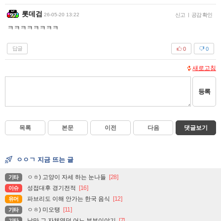
롯데검
26-05-20 13:22
신고
|
공감 확인
ㅋㅋㅋㅋㅋㅋㅋㅋ
답글
0
0
새로고침
등록
목록
본문
이전
다음
댓글보기
ㅇㅇㄱ 지금 뜨는 글
ㅇㅎ) 고양이 자세 하는 눈나들
[28]
기타
성접대후 경기전적
[16]
이슈
파브리도 이해 안가는 한국 음식
[12]
유머
ㅇㅎ) 미오탱
[11]
기타
낭만 그 자체였던 어느 부부이야기
[7]
기타