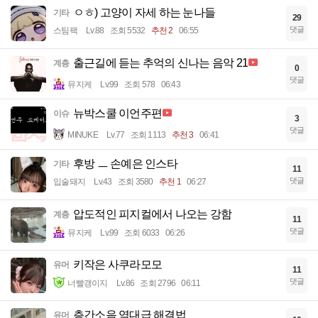
ㅇㅎ) 고양이 자세 하는 눈나들
기타
29
댓글
스팀팩
Lv.88
조회 5532
추천 2
06:55
출근길에 듣는 추억의 신나는 음악 21
계층
0
댓글
뮤지케
Lv.99
조회 578
06:43
뉴박스쿨 이언주편
이슈
3
댓글
MINUKE
Lv.77
조회 1113
추천 3
06:41
후방 ㅡ 손예은 인스타
기타
11
댓글
입술돼지
Lv.43
조회 3580
추천 1
06:27
압도적인 피지컬에서 나오는 강함
계층
11
댓글
뮤지케
Lv.99
조회 6033
06:26
키작은 사쿠라모모
유머
11
댓글
너빨갱이지
Lv.86
조회 2796
06:11
층간소음 역대급 해결법
유머