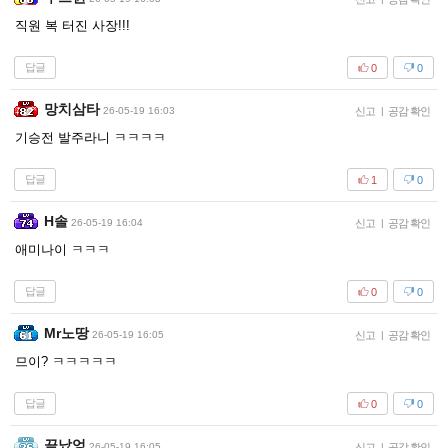
직원 복 터진 사장!!!
답글
0
0
망치삼타
26-05-19 16:03
신고
|
공감 확인
기승전 발주라니 ㅋㅋㅋㅋ
답글
1
0
H솔
26-05-19 16:04
신고
|
공감 확인
애미나이 ㅋㅋㅋ
답글
0
0
Mr노땅
26-05-19 16:05
신고
|
공감 확인
므이? ㅋㅋㅋㅋㅋ
답글
0
0
끝났엉
26-05-19 16:05
신고
|
공감 확인