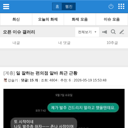
홈
웹진
최신
오늘의 화제
화제 모음
이슈 모음
오픈 이슈 갤러리
전체보기
공
검
글
지
색
내글
내 댓글
10추글
on/off
쓰
기
[계층]
일 잘하는 편의점 알바 최근 근황
강슬기
댓글: 15 개
조회:
4804
추천:
6
2026-05-19 15:53:48