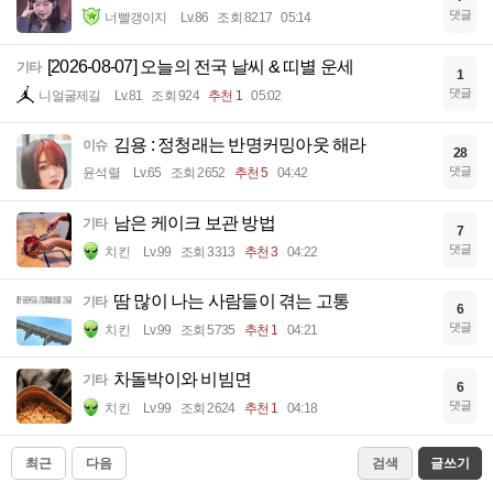
댓글
너빨갱이지
Lv.86
조회 8217
05:14
[2026-08-07] 오늘의 전국 날씨 & 띠별 운세
기타
1
댓글
니얼굴제길
Lv.81
조회 924
추천 1
05:02
김용 : 정청래는 반명커밍아웃 해라
이슈
28
댓글
윤석렬
Lv.65
조회 2652
추천 5
04:42
남은 케이크 보관 방법
기타
7
댓글
치킨
Lv.99
조회 3313
추천 3
04:22
땀 많이 나는 사람들이 겪는 고통
기타
6
댓글
치킨
Lv.99
조회 5735
추천 1
04:21
차돌박이와 비빔면
기타
6
댓글
치킨
Lv.99
조회 2624
추천 1
04:18
최근
다음
검색
글쓰기