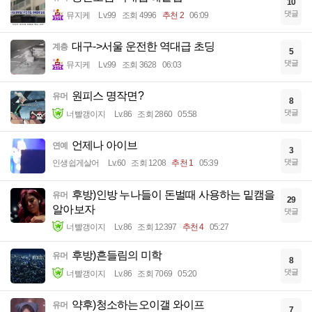
10
댓글
뮤지케
Lv.99
조회 4996
추천 2
06:09
대구->서울 운전한 역대급 초딩
계층
5
댓글
뮤지케
Lv.99
조회 3628
06:03
원피스 명작면?
유머
8
댓글
너빨갱이지
Lv.86
조회 2860
05:58
언제나 아이브
연예
3
댓글
인생쉽게살어
Lv.60
조회 1208
추천 1
05:39
후방)인방 누나들이 돈벌때 사용하는 밑캠을
유머
29
알아보자
댓글
너빨갱이지
Lv.86
조회 12397
추천 4
05:27
후방)흔들림의 미학
유머
8
댓글
너빨갱이지
Lv.86
조회 7069
05:20
약후)청소하는오이갤 와이프
유머
7