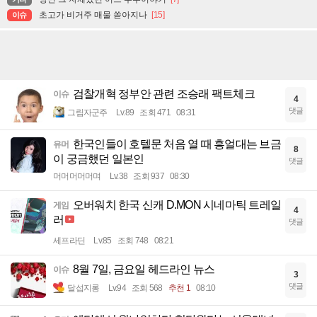
초고가 비거주 매물 쏟아지나
[15]
이슈
검찰개혁 정부안 관련 조승래 팩트체크
이슈
4
댓글
그림자군주
Lv.89
조회 471
08:31
한국인들이 호텔문 처음 열 때 흥얼대는 브금
유머
8
이 궁금했던 일본인
댓글
머머머머머며
Lv.38
조회 937
08:30
오버워치 한국 신캐 D.MON 시네마틱 트레일
게임
4
러
댓글
세프라딘
Lv.85
조회 748
08:21
8월 7일, 금요일 헤드라인 뉴스
이슈
3
댓글
달섭지롱
Lv.94
조회 568
추천 1
08:10