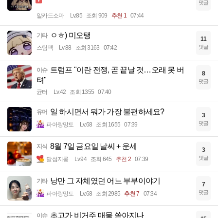
댓글
알카드소마
Lv.85
조회 909
추천 1
07:44
ㅇㅎ) 미오탱
기타
11
댓글
스팀팩
Lv.88
조회 3163
07:42
트럼프 "이란 전쟁, 곧 끝날 것…오래 못 버
이슈
8
텨"
댓글
균터
Lv.42
조회 1355
07:40
일 하시면서 뭐가 가장 불편하세요?
유머
3
댓글
파아랑망토
Lv.68
조회 1655
07:39
8월 7일 금요일 날씨 + 운세
지식
3
댓글
달섭지롱
Lv.94
조회 645
추천 2
07:39
낭만 그 자체였던 어느 부부이야기
기타
7
댓글
파아랑망토
Lv.68
조회 2985
추천 7
07:34
초고가 비거주 매물 쏟아지나
이슈