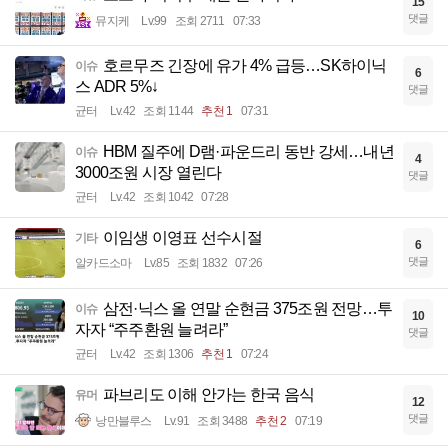
15
댓글
뮤지케
Lv.99
조회 2711
07:33
호르무즈 긴장에 유가 4% 급등…SK하이닉
이슈
6
스 ADR 5%↓
댓글
균터
Lv.42
조회 1144
추천 1
07:31
HBM 질주에 D램·파운드리 동반 강세…내년
이슈
4
3000조원 시장 열린다
댓글
균터
Lv.42
조회 1042
07:28
이임생 이영표 선수시절
기타
6
댓글
알카드소마
Lv.85
조회 1832
07:26
삼전·닉스 올 연말 순현금 375조원 전망…투
이슈
10
자자 “주주환원 늘려라”
댓글
균터
Lv.42
조회 1306
추천 1
07:24
파브리도 이해 안가는 한국 음식
유머
12
댓글
낭만블루스
Lv.91
조회 3488
추천 2
07:19