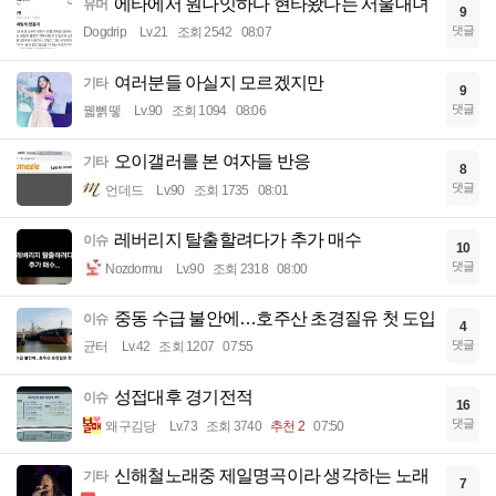
에타에서 원나잇하다 현타왔다는 서울대녀
유머
9
댓글
Dogdrip
Lv.21
조회 2542
08:07
여러분들 아실지 모르겠지만
기타
9
댓글
꿻뻵뗗
Lv.90
조회 1094
08:06
오이갤러를 본 여자들 반응
기타
8
댓글
언데드
Lv.90
조회 1735
08:01
레버리지 탈출할려다가 추가 매수
이슈
10
댓글
Nozdormu
Lv.90
조회 2318
08:00
중동 수급 불안에…호주산 초경질유 첫 도입
이슈
4
댓글
균터
Lv.42
조회 1207
07:55
성접대후 경기전적
이슈
16
댓글
왜구김당
Lv.73
조회 3740
추천 2
07:50
신해철노래중 제일명곡이라 생각하는 노래
기타
7