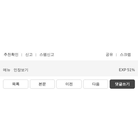
추천확인
신고
스팸신고
공유
스크랩
메뉴
인장보기
EXP 51%
목록
본문
이전
다음
댓글쓰기