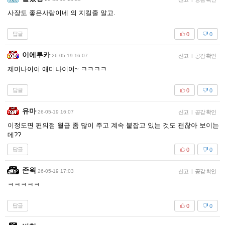
사장도 좋은사람이네 의 지킬줄 알고.
답글
0
0
이에루카
26-05-19 16:07
신고
|
공감 확인
제미나이여 애미나이여~ ㅋㅋㅋㅋ
답글
0
0
유마
26-05-19 16:07
신고
|
공감 확인
이정도면 편의점 월급 좀 많이 주고 계속 붙잡고 있는 것도 괜찮아 보이는
데??
답글
0
0
존윅
26-05-19 17:03
신고
|
공감 확인
ㅋㅋㅋㅋㅋ
답글
0
0