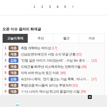
1
2
3
4
5
오픈 이슈 갤러리 화제글
오늘의 화제
주간
월간
이슈
1
계층
[17]
축협 개혁하는 박지성
2
계층
[31]
신남성연대 배인규 사망 소식 댓글 근황
3
감동
[12]
“인형 같은 아이가 가라앉는데”…수심 3m 호수 뛰어든 60대 의인
4
계층
[46]
드래곤볼 40주년 리스펙트하는 만화작가들
5
계층
[80]
지역 비하 하는게 웃긴 이유.
6
감동
[17]
슥오더니 촤악.. 연기 뚫고는 가슴 툭툭.. 지나가던 아재의 정체
7
계층
[61]
후방)요즘 하나둘씩 보이는 투명의자
8
계층
[30]
ㅇㅎ) 나이키 역사상 최고의 품질이던 시절
9
유머
[43]
영화 미이라 시리즈 근황
10
연예
[6]
김채원
AD