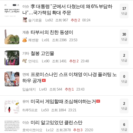
李 대통령 "군에서 다쳤는데 왜 6% 부담하
이슈
17
나"…국가책임 확대 주문
댓글
슬기로움
Lv.92
조회 967
추천 2
00:24
타부서의 친한 동생이
계층
30
댓글
쾌변왕
Lv.91
조회 2396
23:53
철봉 고인물
기타
2
댓글
언데드
Lv.90
조회 1491
추천 2
23:48
프로미스나인 스프 이채영 이나경 플러팅 노
연예
0
하우 공개
댓글
입술돼지
Lv.43
조회 544
추천 1
23:43
미국서 게임할때 조심해야하는거
유머
2
댓글
하루5프로
Lv.50
조회 1894
23:21
미리 알고있었던 클린스만
이슈
6
댓글
호박이쪼아요
Lv.12
조회 2878
추천 3
23:20