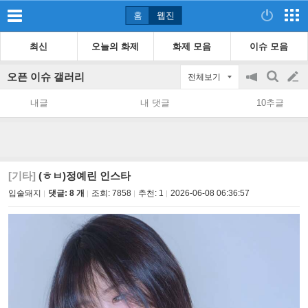
홈
웹진
최신
오늘의 화제
화제 모음
이슈 모음
오픈 이슈 갤러리
전체보기
공
검
글
지
색
내글
내 댓글
10추글
on/off
쓰
기
[기타]
(ㅎㅂ)정예린 인스타
입술돼지
댓글: 8 개
조회:
7858
추천:
1
2026-06-08 06:36:57