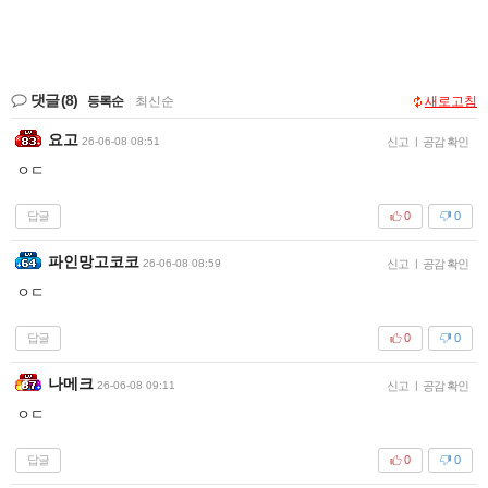
댓글
(8)
등록순
|
최신순
새로고침
요고
26-06-08 08:51
신고
|
공감 확인
ㅇㄷ
답글
0
0
파인망고코코
26-06-08 08:59
신고
|
공감 확인
ㅇㄷ
답글
0
0
나메크
26-06-08 09:11
신고
|
공감 확인
ㅇㄷ
답글
0
0