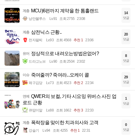
MCU)6편까지 계약을 한 톰홀랜드
계층
14
댓글
낭만블루스
Lv.91
조회 2755
23:08
삼전닉스 근황..
계층
20
댓글
전자팔찌
Lv.93
조회 4568
추천 1
23:06
정상적으로 내려오는방법은없어?
유머
8
댓글
드라고노브
Lv.90
조회 2504
23:02
죽여줄까? 죽여라...오케이 콜
이슈
29
댓글
왜구김당
Lv.73
조회 4523
추천 2
22:34
QWER의 보컬, 기타 시요밍 위버스 사진 업
연예
1
로드 근황
댓글
큐땁이알
Lv.88
조회 1662
추천 3
22:33
폭락장을 맞이한 치과의사와 고객
계층
0
댓글
강슬기
Lv.94
조회 4255
추천 1
22:31