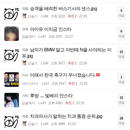
승객을 배려한 버스기사의 센스.jpg
계층
5
댓글
강슬기
Lv.94
조회 3222
추천 2
22:29
아이유 이지금 인스타
연예
6
댓글
입술돼지
Lv.43
조회 2047
22:27
남자가 BMW 말고 아반떼 N을 사야되는 이
계층
15
유.jpg
댓글
강슬기
Lv.94
조회 3472
추천 1
22:26
이래서 한국 축구가 무너졌습니다.
이슈
1
댓글
아이스티이
Lv.32
조회 1547
추천 1
22:25
후방 ㅡ 빛베리 안스타
기타
15
댓글
입술돼지
Lv.43
조회 4363
추천 1
22:25
치과의사가 말하는 치과 통증 순위.jpg
계층
28
댓글
강슬기
Lv.94
조회 3899
22:23