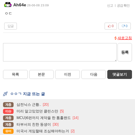
Ah64e
26-06-08 23:09
신고
|
공감 확인
ㅇㄷ
답글
0
0
새로고침
등록
목록
본문
이전
다음
댓글보기
ㅇㅇㄱ 지금 뜨는 글
삼전닉스 근황..
[20]
계층
미리 알고있었던 클린스만
[5]
이슈
MCU)6편까지 계약을 한 톰홀랜드
[14]
계층
타부서의 친한 동생이
[30]
계층
미국서 게임할때 조심해야하는거
[2]
유머