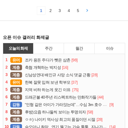
1
2
3
4
5
오픈 이슈 갤러리 화제글
오늘의 화제
주간
월간
이슈
1
유머
[98]
조카 용돈 주다가 뺏은 삼촌
2
계층
[16]
축협 개혁하는 박지성
3
계층
[28]
신남성연대 배인규 사망 소식 댓글 근황
4
유머
[37]
한복 잘못 입혀 보낸 학부모
5
계층
[75]
지역 비하 하는게 웃긴 이유.
6
계층
[44]
드래곤볼 40주년 리스펙트하는 만화작가들
7
감동
[9]
“인형 같은 아이가 가라앉는데”…수심 3m 호수 뛰어든 60대 의인
8
계층
[58]
후방)요즘 하나둘씩 보이는 투명의자
9
계층
[28]
ㅇㅎ) 나이키 역사상 최고의 품질이던 시절
10
감동
[14]
슥오더니 촤악.. 연기 뚫고는 가슴 툭툭.. 지나가던 아재의 정체