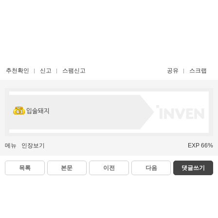
추천확인
신고
스팸신고
공유
스크랩
입술돼지
메뉴
인장보기
EXP 66%
목록
본문
이전
다음
댓글쓰기