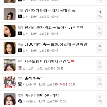
김민재가 바라는 차기 국대 감독
계층
3
댓글
입사
Lv.94
조회 643
00:49
편의점 과자 먹고 눈 돌아간 JYP ㅋㅋ
연예
1
댓글
입사
Lv.94
조회 714
00:46
JTBC 대한 축구 협회, 성 접대 관련 해명
이슈
10
댓글
입사
Lv.94
조회 739
00:45
제주도행 비행기에서 생긴 일
유머
1
댓글
슬기로움
Lv.92
조회 464
00:43
출석 해슴?
기타
1
댓글
사실난라쿤
Lv.89
조회 345
추천 2
00:33
어쩌다 한번 산다라박
연예
1
댓글
어쩌다한번
Lv.77
조회 730
00:31