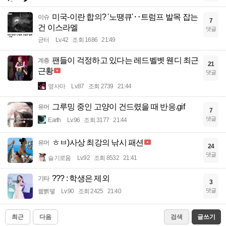
미국-이란 합의? '노땡큐'‥트럼프 발목 잡는
이슈
7
건 이스라엘
댓글
균터
Lv.42
조회 1686
21:49
팬들이 걱정하고 있다는 레드벨벳 웬디 최근
계층
21
근황
댓글
옆사마
Lv.87
조회 2739
21:44
그루밍 중인 고양이 건드렸을 때 반응.gif
유머
7
댓글
Earth
Lv.96
조회 3177
21:44
ㅎㅂ)사상 최강의 낚시 패션
유머
24
댓글
슬기로움
Lv.92
조회 8532
21:41
??? : 학생은 제외
기타
3
댓글
꿻뻵뗗
Lv.90
조회 2425
21:40
최근
다음
검색
글쓰기