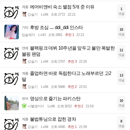
에어비앤비 숙소 별점 5개 준 이유
계층
1
댓글
강슬기
Lv.94
조회 2772
22:21
후방 조심 ㅡ ddi_ddi 인스타
기타
10
댓글
입술돼지
Lv.43
조회 2861
추천 1
22:21
블랙핑크 데뷔 10주년을 앞두고 불만 폭발한
연예
11
블핑 팬덤
댓글
강슬기
Lv.94
조회 2707
추천 3
22:20
졸업하면 바로 독립한다고 노래부르던 고2
계층
13
딸
댓글
강슬기
Lv.94
조회 5686
추천 2
22:01
영상으로 즐기는 파키스탄
유머
10
댓글
너빨갱이지
Lv.86
조회 3052
추천 2
21:59
불법튜닝으로 잡힌 경차
계층
8
댓글
강슬기
Lv.94
조회 4490
추천 1
21:59