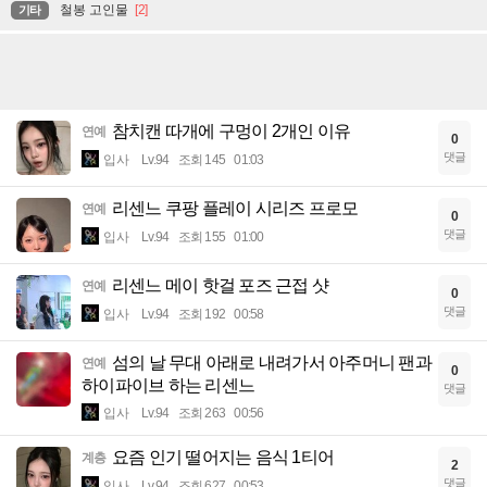
철봉 고인물
[2]
기타
참치캔 따개에 구멍이 2개인 이유
연예
0
댓글
입사
Lv.94
조회 145
01:03
리센느 쿠팡 플레이 시리즈 프로모
연예
0
댓글
입사
Lv.94
조회 155
01:00
리센느 메이 핫걸 포즈 근접 샷
연예
0
댓글
입사
Lv.94
조회 192
00:58
섬의 날 무대 아래로 내려가서 아주머니 팬과
연예
0
하이파이브 하는 리센느
댓글
입사
Lv.94
조회 263
00:56
요즘 인기 떨어지는 음식 1티어
계층
2
댓글
입사
Lv.94
조회 627
00:53