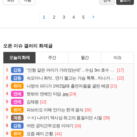
최근
다음
검색
글쓰기
1
2
3
4
5
오픈 이슈 갤러리 화제글
오늘의 화제
주간
월간
이슈
1
감동
[17]
“인형 같은 아이가 가라앉는데”…수심 3m 호수 뛰어든 60대 의인
2
감동
[22]
슥오더니 촤악.. 연기 뚫고는 가슴 툭툭.. 지나가던 아재의 정체
3
유머
[21]
나영석 피디가 1박2일때 출연자들을 굴린 배경
4
연예
[24]
뜻밖의 연예인 미담..jpg
5
연예
[12]
김채원
6
유머
[26]
파브리도 이해 안가는 한국 음식
7
계층
[39]
ㅇㅎ) 나이키 역사상 최고의 품질이던 시절
8
감동
[16]
어떤 공익근무요원 이야기
9
유머
[41]
요즘 폐미 근황.