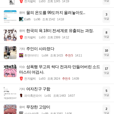
댓글
전자팔찌
Lv.93
조회 1245
14:19
물의 온도를 99도까지 올려놓아도..
유머
3
댓글
Earth
Lv.96
조회 1542
14:18
한국의 욕 18이 전세계로 유출되는 과정.
유머
8
댓글
전자팔찌
Lv.93
조회 2399
14:12
주인이 사라졌다
기타
10
댓글
휴면아이디
Lv.84
조회 1415
추천 5
14:11
성폭행 무고죄 싹다 전과자 만들어버린 소드
이슈
17
마스터 여검사.
댓글
전자팔찌
Lv.93
조회 2624
추천 6
14:09
여자친구 구함
기타
5
댓글
파이혹은파어
Lv.91
조회 1443
14:07
무장한 고양이
유머
2
댓글
사실난라쿤
Lv.89
조회 1061
14:06