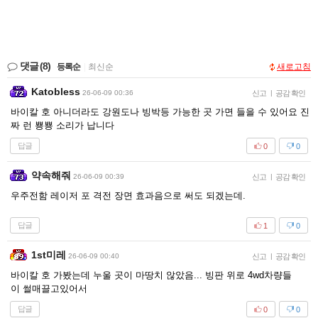
댓글
(8)
등록순
|
최신순
새로고침
Katobless
26-06-09 00:36
신고
|
공감 확인
바이칼 호 아니더라도 강원도나 빙박등 가능한 곳 가면 들을 수 있어요 진
짜 런 뿅뿅 소리가 납니다
답글
0
0
약속해줘
26-06-09 00:39
신고
|
공감 확인
우주전함 레이저 포 격전 장면 효과음으로 써도 되겠는데.
답글
1
0
1st미레
26-06-09 00:40
신고
|
공감 확인
바이칼 호 가봤는데 누울 곳이 마땅치 않았음... 빙판 위로 4wd차량들
이 썰매끌고있어서
답글
0
0