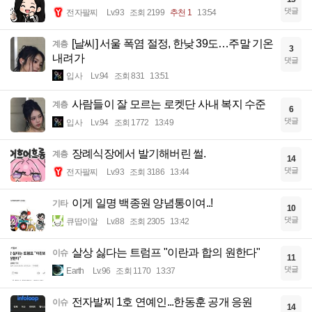
댓글
전자팔찌
Lv.93
조회 2199
추천 1
13:54
[날씨] 서울 폭염 절정, 한낮 39도…주말 기온
계층
3
내려가
댓글
입사
Lv.94
조회 831
13:51
사람들이 잘 모르는 로켓단 사내 복지 수준
계층
6
댓글
입사
Lv.94
조회 1772
13:49
장례식장에서 발기해버린 썰.
계층
14
댓글
전자팔찌
Lv.93
조회 3186
13:44
이게 일명 백종원 양념통이여..!
기타
10
댓글
큐땁이알
Lv.88
조회 2305
13:42
살상 싫다는 트럼프 "이란과 합의 원한다"
이슈
11
댓글
Earth
Lv.96
조회 1170
13:37
전자발찌 1호 연예인...한동훈 공개 응원
이슈
14