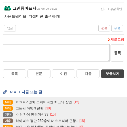
그만좀아프자
26-06-09 08:26
신고
|
공감 확인
사운드웨이브: 디셉티콘 출격하라!
답글
0
0
새로고침
등록
목록
본문
이전
다음
댓글보기
ㅇㅇㄱ 지금 뜨는 글
ㅇㅎㅂ? 영화 스파이더맨 최고의 장면
[15]
유머
그돈씨 아방N 근황
[30]
유머
ㅇㅎ 간이 펀칭머신??
[15]
기타
하이닉스 평단 250층이라 스트리머 근황..
[18]
계층