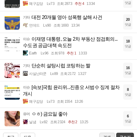
댓글
왜구김당
Lv.73
조회 2873
추천 4
13:34
대전 20개월 영아 성폭행 살해 사건
기타
20
댓글
언데드
Lv.90
조회 1693
13:34
이재명 대통령, 오늘 2차 부동산 점검회의...
이슈
18
수도권 공급대책 속도전
댓글
Earth
Lv.96
조회 978
추천 1
13:33
단순히 설탕시럽 코팅하는 짤
기타
16
댓글
사실난라쿤
Lv.89
조회 2172
13:27
[속보]국힘 윤리위...진종오 서범수 징계 절차
이슈
8
개시
댓글
왜구김당
Lv.73
조회 1554
13:26
ㅇㅎ) 금요일 좋아
유머
6
댓글
닐냄
Lv.82
조회 2324
추천 2
13:25