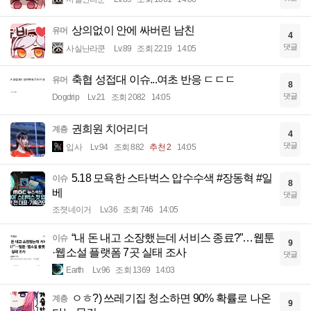
상의없이 안에 싸버린 남친
유머
4
댓글
사실난라쿤
Lv.89
조회 2219
14:05
축협 성접대 이슈...여초 반응 ㄷㄷㄷ
유머
8
댓글
Dogdrip
Lv.21
조회 2082
14:05
권희원 치어리더
계층
4
댓글
입사
Lv.94
조회 882
추천 2
14:05
5.18 모욕한 스타벅스 압수수색 #장동혁 #일
이슈
8
베
댓글
조졋네이거
Lv.36
조회 746
14:05
“내 돈 내고 소장했는데 서비스 종료?”…웹툰
이슈
9
·웹소설 플랫폼 7곳 실태 조사
댓글
Earth
Lv.96
조회 1369
14:03
ㅇㅎ?) 쓰레기집 청소하면 90% 확률로 나온
계층
9