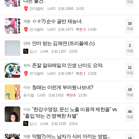
다는 물건.
댓글
전자팔찌
Lv.93
조회 2486
14:02
ㅇㅎ?) 순수 골반 재능녀.
계층
10
댓글
전자팔찌
Lv.93
조회 2475
추천 3
14:00
안마 받는 김채연 (트리플에스)
연예
2
댓글
입사
Lv.94
조회 1207
13:58
존잘 알파메일의 인생 난이도 요약.
유머
11
댓글
전자팔찌
Lv.93
조회 1967
추천 1
13:58
청래는 이런게 부러웠나보네?
이슈
19
댓글
윤석렬
Lv.65
조회 1616
추천 6
13:56
"한강수영장, 문신 노출 이용객 제한을" vs
이슈
44
"출입 막는 건 명백한 차별"
댓글
입사
Lv.94
조회 1535
13:54
약혐?) 어느 남자가 식비 아끼는 방법...
계층
15