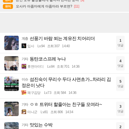
본인 모유 헬창들에게 팔아야 한다는 눈나
[9]
유머
오사카 아줌마에게 아줌마라 부르면?
[11]
유머
선풍기 바람 쐬는 계유진 치어리더
계층
1
댓글
입사
Lv.94
조회 307
14:40
동탄코스프레 누나
기타
4
댓글
휴면아이디
Lv.84
조회 701
14:36
섬진숙이 무리수 두다 사면초가...차라리 김
이슈
5
정은이 낫다
댓글
왜구김당
Lv.73
조회 584
14:36
ㅇㅎ 트위터 할줄아는 친구들 모여라~
기타
3
댓글
마나군
Lv.81
조회 806
14:34
맛있는 수박
기타
2