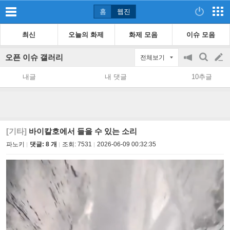
홈
웹진
최신
오늘의 화제
화제 모음
이슈 모음
오픈 이슈 갤러리
전체보기
공
검
글
지
색
내글
내 댓글
10추글
on/off
쓰
기
[기타]
바이칼호에서 들을 수 있는 소리
파노키
댓글: 8 개
조회:
7531
2026-06-09 00:32:35