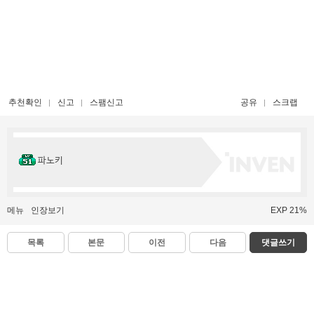
추천확인
신고
스팸신고
공유
스크랩
파노키
메뉴
인장보기
EXP 21%
목록
본문
이전
다음
댓글쓰기