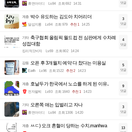
댓글
휴면아이디
Lv.84
조회 692
14:31
박수 유도하는 김도아 치어리더
계층
3
댓글
달섭지롱
Lv.94
조회 979
추천 1
14:25
축구협회 올림픽 월드컵 전 심판에게 수차례
기타
4
성접대함
댓글
킹리적갓비자
Lv.69
조회 802
14:24
오픈 후 3개월치 예약 다 찼다는 미용실
감동
5
댓글
Earth
Lv.96
조회 1522
추천 2
14:23
호날두가 한국에서 노쇼를 하게 된 이유..
계층
9
댓글
전자팔찌
Lv.93
조회 1640
추천 1
14:23
오른쪽 애는 입벌리고 자나
기타
3
댓글
휴면아이디
Lv.84
조회 1306
14:20
ㅆㄷ) 오크 혼혈이 당하는 수치.manhwa
계층
13