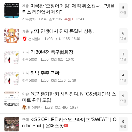
미국판 ‘오징어 게임’, 제작 취소됐나…“넷플
계층
5
릭스 라인업서 제외”
댓글
작두콩차
Lv.84
조회 536
추천 1
16:43
남자 인생에서 진짜 큰일난 상황.
계층
6
댓글
전자팔찌
Lv.93
조회 1165
16:40
약 30년전 축구협회장
기타
3
댓글
하루5프로
Lv.50
조회 826
16:40
하닉 주주 근황
기타
4
댓글
하루5프로
Lv.50
조회 1186
16:38
육군 총기함 키 사라진다. NFC&생체인식 스
이슈
9
마트 관리 도입
댓글
레이키얀
Lv.73
조회 495
16:37
KISS OF LIFE 키스오브라이프 ‘SWEAT’｜O
연예
0
n the Spot｜온더스팟
댓글