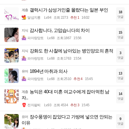
갤럭시가 삼성거인줄 몰랐다는 일본 부인
계층
18
댓글
달섭지롱
Lv.94
조회 2273
추천 1
16:02
감사합니다, 고맙습니다의 차이
지식
15
댓글
파아랑망토
Lv.68
조회 1867
15:56
강화도 한 사찰에 남아있는 병인양요의 흔적
지식
3
댓글
파아랑망토
Lv.68
조회 1763
15:54
1894년 마취과 의사
유머
13
댓글
파아랑망토
Lv.68
조회 2510
추천 4
15:45
농익은 40대 미혼 여교수에게 잡아먹힌 남
계층
14
자..
댓글
전자팔찌
Lv.93
조회 4534
추천 3
15:45
장수풍뎅이 잡았다고 가방에 넣으면 안되는
유머
9
이유
댓글