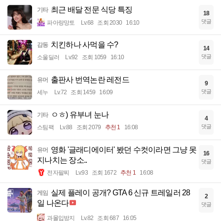
최근 배달 전문 식당 특징
기타
18
댓글
파아랑망토
Lv.68
조회 2030
16:10
치킨하나 사먹을 수?
감동
14
댓글
소울딜러
Lv.92
조회 1059
16:10
출판사 번역논란 레전드
유머
9
댓글
세누
Lv.72
조회 1459
16:09
ㅇㅎ) 유부녀 눈나
기타
4
댓글
스팀팩
Lv.88
조회 2079
추천 1
16:08
영화 '글래디에이터' 봤던 수컷이라면 그냥 못
유머
16
지나치는 장소..
댓글
전자팔찌
Lv.93
조회 1672
추천 1
16:08
실제 플레이 공개? GTA 6 신규 트레일러 28
게임
2
일 나온다
댓글
과몰입방지
Lv.82
조회 687
16:05