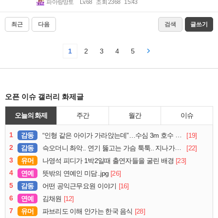
파아랑망토
Lv.68
조회 2368
15:43
최근
다음
검색
글쓰기
1
2
3
4
5
오픈 이슈 갤러리 화제글
오늘의 화제
주간
월간
이슈
1
감동
[19]
“인형 같은 아이가 가라앉는데”…수심 3m 호수 뛰어든 60대 의인
2
감동
[22]
슥오더니 촤악.. 연기 뚫고는 가슴 툭툭.. 지나가던 아재의 정체
3
유머
[23]
나영석 피디가 1박2일때 출연자들을 굴린 배경
4
연예
[26]
뜻밖의 연예인 미담..jpg
5
감동
[16]
어떤 공익근무요원 이야기
6
연예
[12]
김채원
7
유머
[28]
파브리도 이해 안가는 한국 음식