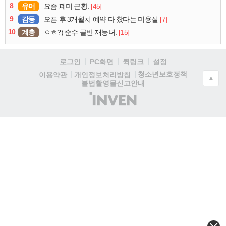
8
유머
[45]
요즘 폐미 근황.
9
감동
[7]
오픈 후 3개월치 예약 다 찼다는 미용실
10
계층
[15]
ㅇㅎ?) 순수 골반 재능녀.
로그인
PC화면
퀵링크
설정
청소년보호정책
이용약관
개인정보처리방침
▲
불법촬영물신고안내
(주)
인
벤