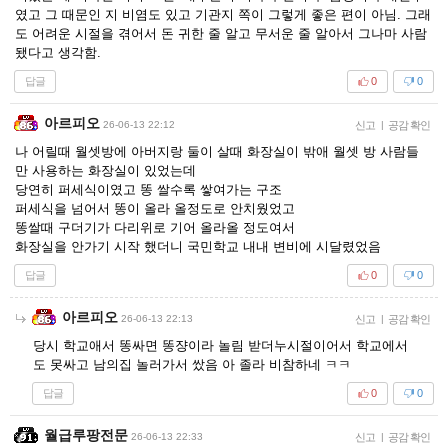
였고 그 때문인 지 비염도 있고 기관지 쪽이 그렇게 좋은 편이 아님. 그래
도 어려운 시절을 겪어서 돈 귀한 줄 알고 무서운 줄 알아서 그나마 사람
됐다고 생각함.
답글
0
0
아르피오
26-06-13 22:12
신고
|
공감 확인
나 어릴때 월셋방에 아버지랑 둘이 살때 화장실이 밖애 월셋 방 사람들
만 사용하는 화장실이 있었는데
당연히 퍼세식이였고 똥 쌀수록 쌓여가는 구조
퍼세식을 넘어서 똥이 올라 올정도로 안치웠었고
똥쌀때 구더기가 다리위로 기어 올라올 정도여서
화장실을 안가기 시작 했더니 국민학교 내내 변비에 시달렸었음
답글
0
0
아르피오
26-06-13 22:13
신고
|
공감 확인
당시 학교애서 똥싸면 똥쟝이라 놀림 받더누시절이어서 학교에서
도 못싸고 남의집 놀러가서 쌌음 아 졸라 비참하네 ㅋㅋ
답글
0
0
월급루팡전문
26-06-13 22:33
신고
|
공감 확인