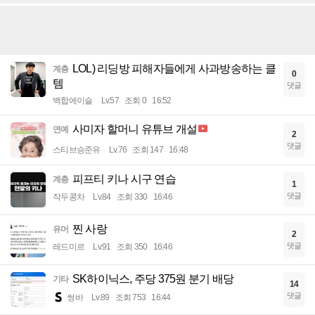
LOL) 리딩방 피해자들에게 사과방송하는 클
계층
0
템
댓글
백합에이슬
Lv.57
조회 0
16:52
사미자 할머니 유튜브 개설
연예
2
댓글
스티브승준유
Lv.76
조회 147
16:48
피프티 키나 시구 연습
계층
1
댓글
작두콩차
Lv.84
조회 330
16:46
찐 사랑
유머
2
댓글
레드미르
Lv.91
조회 350
16:46
SK하이닉스, 주당 375원 분기 배당
기타
14
댓글
썽바
Lv.89
조회 753
16:44