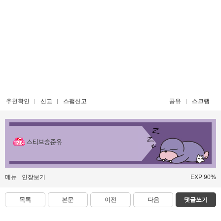
추천확인
신고
스팸신고
공유
스크랩
스티브승준유
메뉴
인장보기
EXP 90%
목록
본문
이전
다음
댓글쓰기