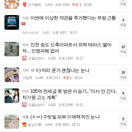
댓글
전자팔찌
Lv.93
조회 2344
추천 1
16:18
이번에 이상한 약관을 추가했다는 쿠팡 근황
이슈
4
댓글
아이스티이
Lv.32
조회 1007
16:17
인천 송도 신축아파트서 외벽 테라스 떨어
이슈
12
져…인명피해 없어
댓글
과몰입방지
Lv.82
조회 1383
16:17
ㅇㅎ) 머리 푼거 괜찮냐는 눈나
기타
10
댓글
스팀팩
Lv.88
조회 2213
추천 1
16:14
105억 전세금 못 받은 이승기..."이사 안 간다,
이슈
9
차가원 고소 계획"
댓글
과몰입방지
Lv.82
조회 1896
16:12
(ㅎㅂ) 구릿빛 피부가 매력적인 눈나
계층
5
댓글
달섭지롱
Lv.94
조회 1801
16:11