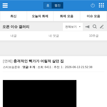
홈
웹진
최신
오늘의 화제
화제 모음
이슈 모음
오픈 이슈 갤러리
전체보기
공
검
글
지
색
내글
내 댓글
10추글
on/off
쓰
기
[연예]
충격적인 빽가가 어릴적 살던 집
스티브승준유
댓글: 8 개
조회:
6411
추천:
1
2026-06-13 21:52:38