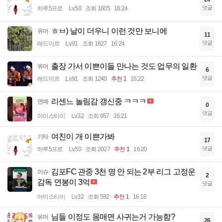
댓글
하루5프로
Lv.50
조회 1605
16:24
ㅎㅂ) 날이 더우니 이런 것만 보니에
유머
11
댓글
레드미르
Lv.91
조회 1627
16:24
출장 가서 이쁜이들 만나는 것도 업무의 일환
유머
6
댓글
레드미르
Lv.91
조회 1240
추천 1
16:22
리센느 놀림감 갱신중 ㅋㅋㅋ
연예
0
댓글
아이스티이
Lv.32
조회 657
16:21
여친이 개 이쁜가봐
기타
17
댓글
하루5프로
Lv.50
조회 2027
추천 1
16:20
김포FC 관중 3천 명 안 되는 2부 리그 고정운
이슈
2
감독 연봉이 3억
댓글
아이스티이
Lv.32
조회 592
추천 1
16:18
님들 이정도 몸매면 사귀는거 가능함?
유머
26