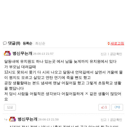
댓글
(8)
등록순
|
최신순
새로고침
병신무는개
26-06-13 21:57
신고
|
공감 확인
달동내에 유치원도 하나 있는곳 에서 남들 늦게까지 유치원에서 있다
가 부모님 대려갈때
12시도 못되서 쫒기 다 시피 나오고 달동내 언덕길에서 살면서 겨울에 물
이 뭔지도 모르고 살았고 연탄 연기에 죽을 뻔도 했고
공장 생활할때는 본드 냄새에 맨날 어질어질 했고 그렇게 초등학교 생활
을 했답니다
저 당시 사람들 어릴적은 생각보다 어질어질하게 ㅈ 같은 생활이 많았어
요
답글
1
0
병신무는개
26-06-13 21:59
신고
|
공감 확인