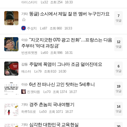
아이스티이
Lv.32
조회 254
16:33
똥글) 소시에서 제일 잘 뜬 멤버 누구인가요
기타
7
댓글
주성치
Lv.87
조회 860
16:33
"지긋지긋한 070 광고 전화"…프랑스는 다음
이슈
12
주부터 '억대 과징금'
댓글
빈센트멧젠
Lv.60
조회 996
16:31
주말에 폭염이 그나마 조금 덜어진데요
감동
6
댓글
에스터
Lv.79
조회 810
16:30
6년 전 떠나신 고인 탓하는 5세후니
이슈
19
댓글
진겟타원
Lv.70
조회 1374
16:27
경주 촌놈의 국내여행기
기타
14
댓글
하루5프로
Lv.50
조회 1071
16:27
심각한 대한민국 교육현실
기타
20