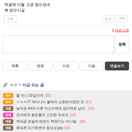
댓글에 다들 고생 많으셨네
복 받으시길
답글
2
0
새로고침
등록
목록
본문
이전
다음
댓글보기
ㅇㅇㄱ 지금 뜨는 글
울 언니 32살인데
[10]
유머
ㅇㅎㅂ?? 제미나이 몰락의 신호탄이였던 것
[17]
유머
농익은 40대 미혼 여교수에게 잡아먹힌 남자..
[14]
계층
조카에게 용돈줄지 고민한 외숙모
[14]
연예
역대급 전설의 레전드 찍었다는 카니발..
[16]
계층
휴대폰 대기화면의 중요성.jpg
[19]
계층