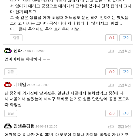
심지어 점심 전에 나와서 나혼자 집에서 배 곪고 있는데 한 2시넘어
서 엄마가 대리고 공장으로 대려가서 근처에 있거나 친척 집에서 그나
마 한끼 때우고
그 좆 같은 생활을 아마 초딩때 어느정도 운신 하기 전까지는 했었음
그리고 나서는 그나마 공장 나아 지나 했더니 imf 터지고 씨발...
아... 존나 추억아닌 추억 트라우마 시발..
답글
1
0
신라
26-06-13 22:00
신고
|
공감 확인
엄마아빠는 위대하다 ㅠㅠ
답글
0
0
니네임
26-06-13 22:07
신고
|
공감 확인
난 중2 때 외가집에 맡겨졌음. 일년간 시골에서 눈치밥먹고 중3때 다
시 서울에서 살았는데 세식구 똑바로 눕기도 힘든 단칸방에 공용 쪼그려
쏴 화장실.
답글
0
0
인생은경험
26-06-13 22:09
신고
|
공감 확인
어렸을 때 이사만 거의 30번. 대부분이 지하나 반지하. 곰팡이가 내친구