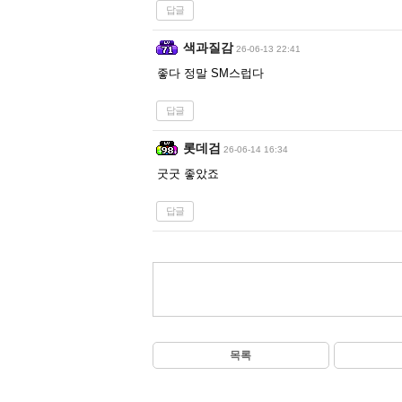
답글
색과질감
26-06-13 22:41
좋다 정말 SM스럽다
답글
롯데검
26-06-14 16:34
굿굿 좋았죠
답글
목록