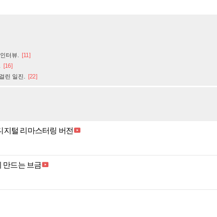
 인터뷰.
[11]
.
[16]
걸린 일진.
[22]
디지털 리마스터링 버전
게 만드는 브금