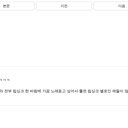
본문
이전
다음
 ㅋㅋㅋ
라 전부 립싱크 한 바람에 가끔 노래듣고 싶어서 틀면 립싱크 별로인 애들이 많