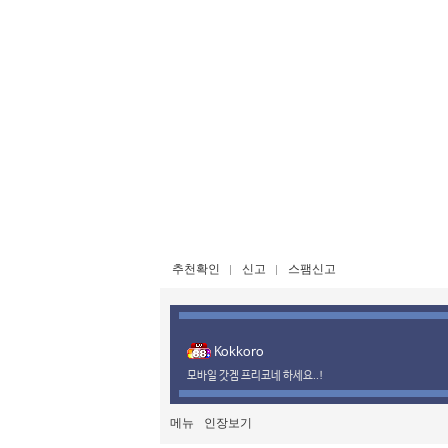
추천확인
신고
스팸신고
Kokkoro
모바일 갓겜 프리코네 하세요..!
메뉴
인장보기