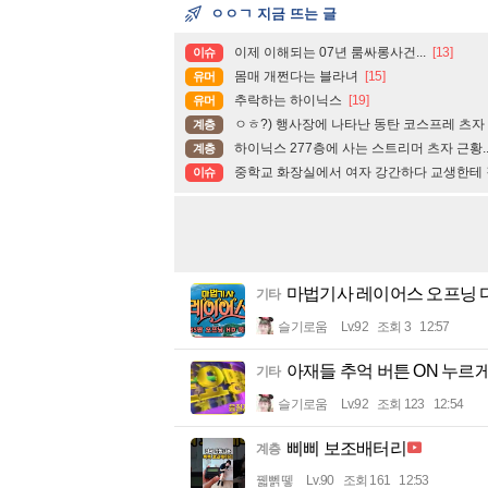
ㅇㅇㄱ 지금 뜨는 글
이제 이해되는 07년 룸싸롱사건...
[13]
이슈
몸매 개쩐다는 블라녀
[15]
유머
추락하는 하이닉스
[19]
유머
ㅇㅎ?) 행사장에 나타난 동탄 코스프레 츠자
계층
하이닉스 277층에 사는 스트리머 츠자 근황.
계층
중학교 화장실에서 여자 강간하다 교생한테 
이슈
마법기사 레이어스 오프닝 
기타
슬기로움
Lv.92
조회 3
12:57
아재들 추억 버튼 ON 누르
기타
슬기로움
Lv.92
조회 123
12:54
삐삐 보조배터리
계층
꿻뻵뗗
Lv.90
조회 161
12:53