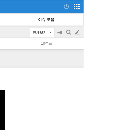
이슈 모음
전체보기
공
검
글
지
색
10추글
on/off
쓰
기