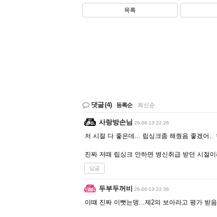
목록
댓글
(4)
등록순
|
최신순
사랑방손님
26-06-13 22:26
저 시절 다 좋은데... 립싱크좀 해줬음 좋겠어..
진짜 저때 립싱크 안하면 병신취급 받던 시절이
답글
두부두꺼비
26-06-13 22:36
이떄 진짜 이뻣는뎅...제2의 보아라고 평가 받음