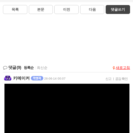
목록
본문
이전
다음
댓글쓰기
댓글
(9)
등록순
|
최신순
새로고침
키메이커
26-06-14 00:07
신고
|
공감 확인