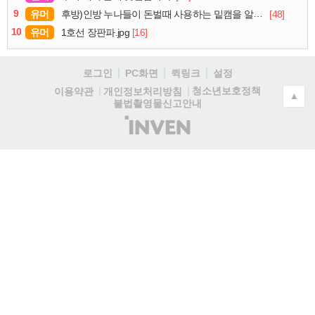
9
유머
[48]
후방)인방 누나들이 돈벌때 사용하는 밑캠을 알아보자
10
유머
[16]
1호선 장판파.jpg
로그인
PC화면
퀵링크
설정
청소년보호정책
이용약관
개인정보처리방침
▲
불법촬영물신고안내
(주)
인
벤