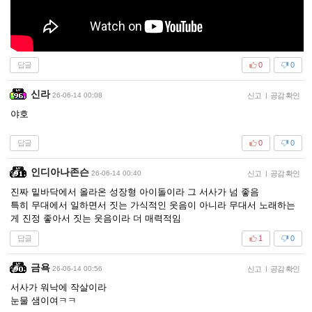
답글
0
0
신라
26-06-14 00:08
신고
|
공감 확인
야호
답글
0
0
인디아나존슨
26-06-14 00:40
신고
|
공감 확인
진짜 밑바닥에서 올라온 성장형 아이돌이라 그 서사가 넘 좋음
특히 무대에서 일하면서 짓는 가식적인 웃음이 아니라 무대서 노래하는
게 진정 좋아서 짓는 웃음이라 더 매력적임
답글
1
0
금욕
26-06-14 00:56
신고
|
공감 확인
서사가 워낙에 작살이라
눈물 샘이여ㅋㅋ