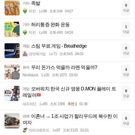
족발
기타
0
댓글
치킨
Lv.99
조회 344
04:27
허리통증 완화 운동
기타
1
댓글
치킨
Lv.99
조회 493
04:24
스팀 무료 게임 - Breathedge
게임
0
댓글
년만에가입
Lv.71
조회 545
04:03
우리 돈가스 먹을까 라멘 먹을까?
유머
4
댓글
Neuhauus
Lv.20
조회 1073
03:40
오버워치 한국 신규 영웅 D.MON 플레이 트
게임
9
레일러
댓글
세프라딘
Lv.85
조회 1589
추천 1
01:38
이혼녀 → 1조 사업가 할리우드에 복수한 이
연예
0
여자
댓글
라라크로포드
Lv.87
조회 3125
01:31