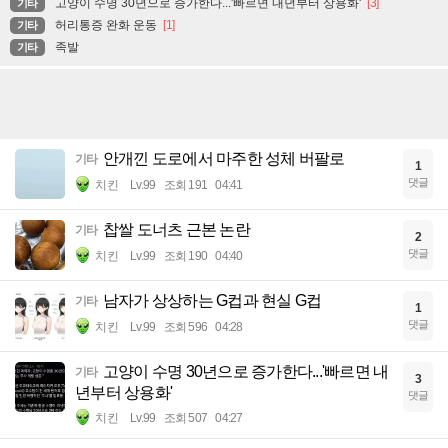
고양이 수명 30년으로 증가한다...'빠르면 내년부터 상용화'
[3]
기타
허리통증 완화 운동
[1]
기타
족발
기타
안개낀 도로에서 마주한 성체 버팔로
기타
1
댓글
치킨
Lv.99
조회 191
04:41
찹쌀 도너츠 근본 논란
기타
2
댓글
치킨
Lv.99
조회 190
04:40
남자가 상상하는 G컵과 현실 G컵
기타
1
댓글
치킨
Lv.99
조회 596
04:28
고양이 수명 30년으로 증가한다...'빠르면 내
기타
3
년부터 상용화'
댓글
치킨
Lv.99
조회 507
04:27