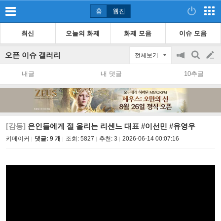
홈
웹진
최신
오늘의 화제
화제 모음
이슈 모음
오픈 이슈 갤러리
전체보기
공
검
글
지
색
내글
내 댓글
10추글
on/off
쓰
기
[감동]
은인들에게 절 올리는 리센느 대표 #이선민 #유영우
키메이커
댓글: 9 개
조회:
5827
추천:
3
2026-06-14 00:07:16