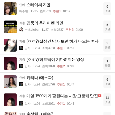
스테이씨 자윤
연예
0
댓글
배수민
Lv.35
조회 769
추천 1
01:07
김풍의 후라이팬 라면
계층
5
댓글
부엔까미노
Lv.87
조회 2337
추천 3
01:00
(ㅇㅎ?) 잘생긴 남자 보면 혀가 나오는 여자
계층
5
댓글
입사
Lv.94
조회 4730
추천 1
00:51
(ㅇㅎ?) 히트텍이 기다려지는 영상
계층
1
댓글
입사
Lv.94
조회 3898
추천 2
00:49
카리나 (에스파)
연예
6
댓글
입사
Lv.94
조회 1776
추천 1
00:47
매일 1500개가 팔린다는 시장 고로케 맛집
계층
11
댓글
입사
Lv.94
조회 2061
추천 1
00:44
출석체크 해슴?
기타