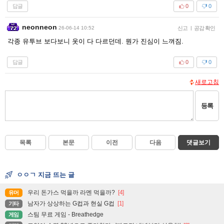
답글
0
0
neonneon
26-06-14 10:52
신고
|
공감 확인
각종 유투브 보다보니 옷이 다 다르던데. 뭔가 진심이 느껴짐.
답글
0
0
새로고침
등록
목록
본문
이전
다음
댓글보기
ㅇㅇㄱ 지금 뜨는 글
우리 돈가스 먹을까 라멘 먹을까?
[4]
유머
남자가 상상하는 G컵과 현실 G컵
[1]
기타
스팀 무료 게임 - Breathedge
게임