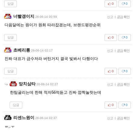
답글
0
0
너빨갱이지
26-06-14 00:59
신고
|
공감 확인
다음달에는 원이가 원희 따라잡겠는데, 브랜드평판순위
답글
0
0
초베리롱
26-06-14 02:17
신고
|
공감 확인
진짜 대표가 금수저라 버틴거지 결국 빛봐서 다행이다
답글
0
0
망치삼타
26-06-14 02:27
신고
|
공감 확인
한팀굴리는데 한해 적자56억듣고 진짜 깜짝놀랏는데
답글
0
0
리센느원이
26-06-14 02:37
신고
|
공감 확인
ㅠ,.ㅜ