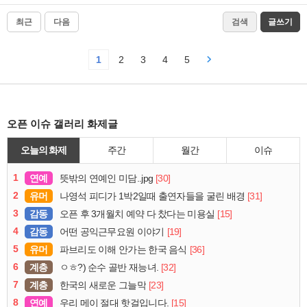
최근
다음
검색
글쓰기
1
2
3
4
5
오픈 이슈 갤러리 화제글
오늘의 화제
주간
월간
이슈
1
연예
[30]
뜻밖의 연예인 미담..jpg
2
유머
[31]
나영석 피디가 1박2일때 출연자들을 굴린 배경
3
감동
[15]
오픈 후 3개월치 예약 다 찼다는 미용실
4
감동
[19]
어떤 공익근무요원 이야기
5
유머
[36]
파브리도 이해 안가는 한국 음식
6
계층
[32]
ㅇㅎ?) 순수 골반 재능녀.
7
계층
[23]
한국의 새로운 그늘막
8
연예
[15]
우리 메이 절대 핫걸입니다.