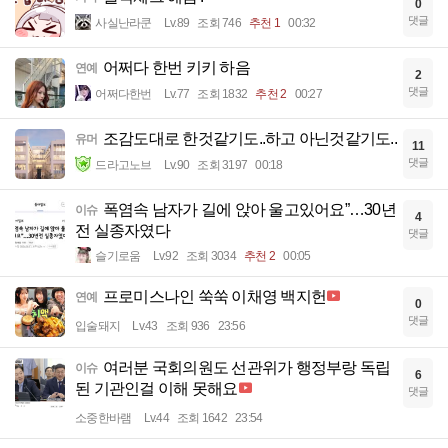
0
댓글
사실난라쿤
Lv.89
조회 746
추천 1
00:32
어쩌다 한번 키키 하음
연예
2
댓글
어쩌다한번
Lv.77
조회 1832
추천 2
00:27
조감도대로 한것같기도..하고 아닌것같기도..
유머
11
댓글
드라고노브
Lv.90
조회 3197
00:18
폭염속 남자가 길에 앉아 울고있어요”…30년
이슈
4
전 실종자였다
댓글
슬기로움
Lv.92
조회 3034
추천 2
00:05
프로미스나인 쑥쑥 이채영 백지헌
연예
0
댓글
입술돼지
Lv.43
조회 936
23:56
여러분 국회의원도 선관위가 행정부랑 독립
이슈
6
된 기관인걸 이해 못해요
댓글
소중한바램
Lv.44
조회 1642
23:54