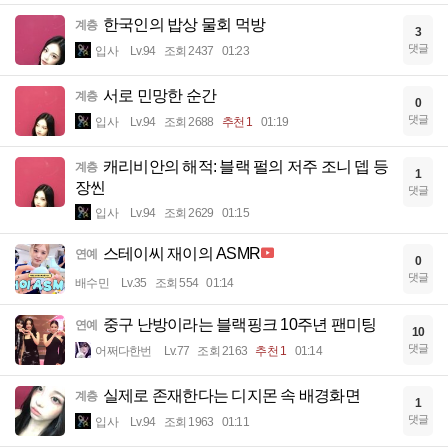
한국인의 밥상 물회 먹방
계층
3
댓글
입사
Lv.94
조회 2437
01:23
서로 민망한 순간
계층
0
댓글
입사
Lv.94
조회 2688
추천 1
01:19
캐리비안의 해적: 블랙 펄의 저주 조니 뎁 등
계층
1
장씬
댓글
입사
Lv.94
조회 2629
01:15
스테이씨 재이의 ASMR
연예
0
댓글
배수민
Lv.35
조회 554
01:14
중구 난방이라는 블랙핑크 10주년 팬미팅
연예
10
댓글
어쩌다한번
Lv.77
조회 2163
추천 1
01:14
실제로 존재한다는 디지몬 속 배경화면
계층
1
댓글
입사
Lv.94
조회 1963
01:11