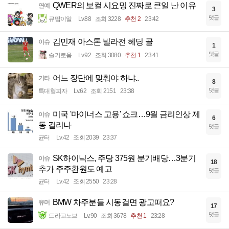
QWER의 보컬 시요밍 진짜로 큰일 난 이유
연예
3
댓글
큐땁이알
Lv.88
조회 3228
추천 2
23:42
김민재 아스톤 빌라전 헤딩 골
이슈
1
댓글
슬기로움
Lv.92
조회 3080
추천 1
23:41
어느 장단에 맞춰야 하냐..
기타
8
댓글
특대형피자
Lv.62
조회 2151
23:38
미국 '마이너스 고용' 쇼크…9월 금리인상 제
이슈
6
동 걸리나
댓글
균터
Lv.42
조회 2039
23:37
SK하이닉스, 주당 375원 분기배당…3분기
이슈
18
추가 주주환원도 예고
댓글
균터
Lv.42
조회 2550
23:28
BMW 차주분들 시동걸면 광고떠요?
유머
17
댓글
드라고노브
Lv.90
조회 3678
추천 1
23:28