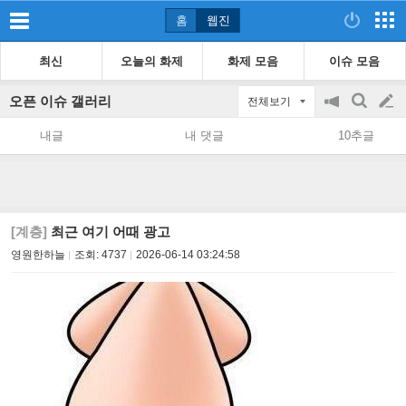
홈
웹진
최신
오늘의 화제
화제 모음
이슈 모음
오픈 이슈 갤러리
전체보기
공
검
글
지
색
내글
내 댓글
10추글
on/off
쓰
기
[계층]
최근 여기 어때 광고
영원한하늘
조회:
4737
2026-06-14 03:24:58