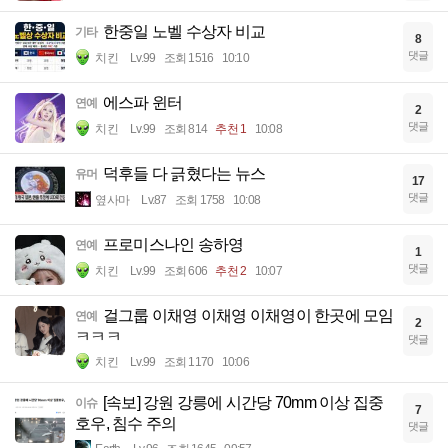
한중일 노벨 수상자 비교
기타
8
댓글
치킨
Lv.99
조회 1516
10:10
에스파 윈터
연예
2
댓글
치킨
Lv.99
조회 814
추천 1
10:08
덕후들 다 긁혔다는 뉴스
유머
17
댓글
옆사마
Lv.87
조회 1758
10:08
프로미스나인 송하영
연예
1
댓글
치킨
Lv.99
조회 606
추천 2
10:07
걸그룹 이채영 이채영 이채영이 한곳에 모임
연예
2
ㅋㅋㅋ
댓글
치킨
Lv.99
조회 1170
10:06
[속보] 강원 강릉에 시간당 70mm 이상 집중
이슈
7
호우, 침수 주의
댓글