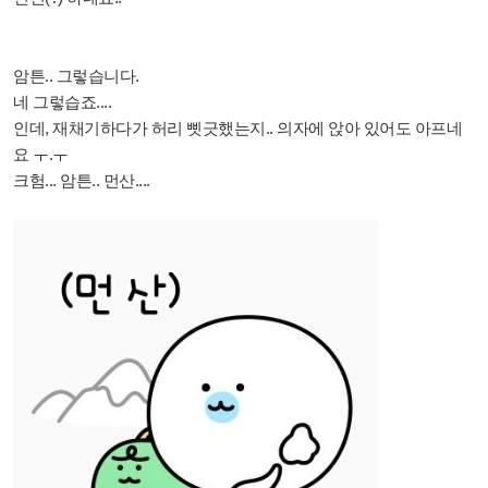
암튼.. 그렇습니다.
네 그렇습죠....
인데, 재채기하다가 허리 삣긋했는지.. 의자에 앉아 있어도 아프네
요 ㅜ.ㅜ
크험... 암튼.. 먼산....