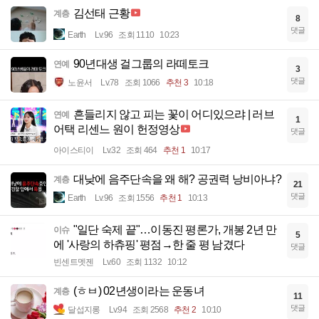
김선태 근황
계층
8
댓글
Earth
Lv.96
조회 1110
10:23
90년대생 걸그룹의 라떼토크
연예
3
댓글
노윤서
Lv.78
조회 1066
추천 3
10:18
흔들리지 않고 피는 꽃이 어디있으랴 | 러브
연예
1
어택 리센느 원이 헌정영상
댓글
아이스티이
Lv.32
조회 464
추천 1
10:17
대낮에 음주단속을 왜 해? 공권력 낭비아냐?
계층
21
댓글
Earth
Lv.96
조회 1556
추천 1
10:13
"일단 숙제 끝"…이동진 평론가, 개봉 2년 만
이슈
5
에 '사랑의 하츄핑' 평점→한 줄 평 남겼다
댓글
빈센트멧젠
Lv.60
조회 1132
10:12
(ㅎㅂ) 02년생이라는 운동녀
계층
11
댓글
달섭지롱
Lv.94
조회 2568
추천 2
10:10