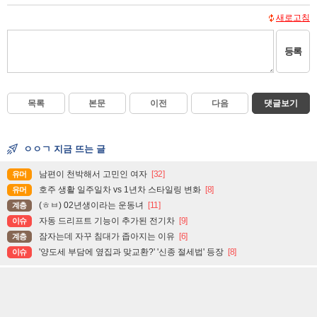
새로고침
등록
목록
본문
이전
다음
댓글보기
ㅇㅇㄱ 지금 뜨는 글
남편이 천박해서 고민인 여자
[32]
유머
호주 생활 일주일차 vs 1년차 스타일링 변화
[8]
유머
(ㅎㅂ) 02년생이라는 운동녀
[11]
계층
자동 드리프트 기능이 추가된 전기차
[9]
이슈
잠자는데 자꾸 침대가 좁아지는 이유
[6]
계층
'양도세 부담에 옆집과 맞교환?' '신종 절세법' 등장
[8]
이슈