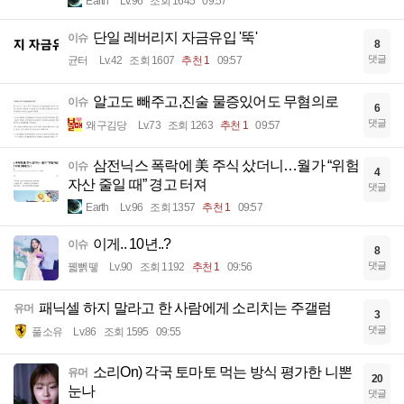
Earth
Lv.96
조회 1645
09:57
단일 레버리지 자금유입 '뚝'
이슈
8
댓글
균터
Lv.42
조회 1607
추천 1
09:57
알고도 빼주고,진술 물증있어도 무혐의로
이슈
6
댓글
왜구김당
Lv.73
조회 1263
추천 1
09:57
삼전닉스 폭락에 美 주식 샀더니…월가 “위험
이슈
4
자산 줄일 때” 경고 터져
댓글
Earth
Lv.96
조회 1357
추천 1
09:57
이게.. 10년..?
이슈
8
댓글
꿻뻵뗗
Lv.90
조회 1192
추천 1
09:56
패닉셀 하지 말라고 한 사람에게 소리치는 주갤럼
유머
3
댓글
풀소유
Lv.86
조회 1595
09:55
소리On) 각국 토마토 먹는 방식 평가한 니뽄
유머
20
눈나
댓글