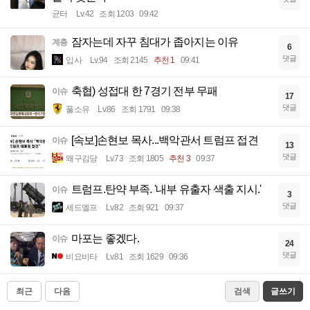
균터
Lv.42
조회 1203
09:42
잠자는데 자꾸 침대가 좁아지는 이유
계층
6
댓글
입사
Lv.94
조회 2145
추천 1
09:41
축협) 성접대 한 7경기 전부 무패
이슈
17
댓글
풀소유
Lv.86
조회 1791
09:38
[속보]손현보 목사...백악관서 트럼프 접견
이슈
13
댓글
왜구김당
Lv.73
조회 1805
추천 3
09:37
트럼프.탄약 부족. '내부 유출자 색출 지시.'
이슈
3
댓글
세드엘프
Lv.82
조회 921
09:37
마포는 좋겠다.
이슈
24
댓글
비요비타
Lv.81
조회 1629
09:36
최근
다음
검색
글쓰기