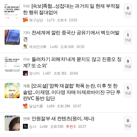
[속보]축협...성접대는 과거의 일 현재 부적절
이슈
0
한 행위 절대없어
댓글
왜구김당
Lv.73
조회 8
10:53
전세계에 깔린 중국산 공유기에서 백도어발
기타
1
견
댓글
제르만크록
Lv.81
조회 106
10:52
돌려차기 피해자‘내게 묻지도 않고 진종오 징
이슈
9
계? 또 소외’
댓글
옆사마
Lv.87
조회 361
10:48
[오피셜] '깜짝 재결합' 학폭 논란, 이후 첫 한
계층
5
솥밥...이재영, 이다영 자매 아제르바이잔 구단 투
댓글
란VC 동반 입단
달섭지롱
Lv.94
조회 294
10:47
안원잘부 새 컨텐츠(원이, 제나)
연예
0
댓글
입사
Lv.94
조회 595
추천 3
10:37