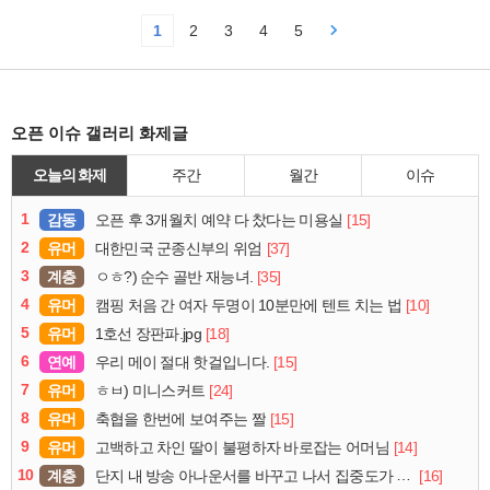
1
2
3
4
5
오픈 이슈 갤러리 화제글
오늘의 화제
주간
월간
이슈
1
감동
[15]
오픈 후 3개월치 예약 다 찼다는 미용실
2
유머
[37]
대한민국 군종신부의 위엄
3
계층
[35]
ㅇㅎ?) 순수 골반 재능녀.
4
유머
[10]
캠핑 처음 간 여자 두명이 10분만에 텐트 치는 법
5
유머
[18]
1호선 장판파.jpg
6
연예
[15]
우리 메이 절대 핫걸입니다.
7
유머
[24]
ㅎㅂ) 미니스커트
8
유머
[15]
축협을 한번에 보여주는 짤
9
유머
[14]
고백하고 차인 딸이 불평하자 바로잡는 어머님
10
계층
[16]
단지 내 방송 아나운서를 바꾸고 나서 집중도가 확 올라갔다는 한 아파트의 안내방송