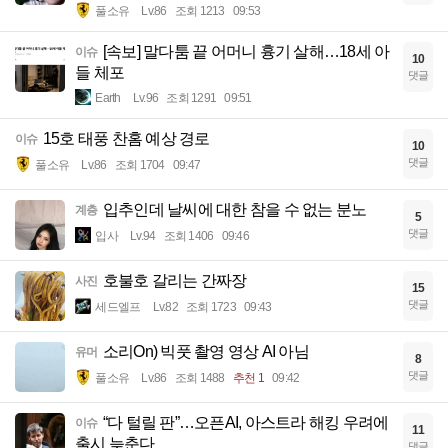
풀소유
Lv.86
조회 1213
09:53
[속보] 말다툼 끝 어머니 흉기 살해…18세 아
이슈
10
들 체포
댓글
Earth
Lv.96
조회 1291
09:51
15호 태풍 찬홈 예상 경로
이슈
10
댓글
풀소유
Lv.86
조회 1704
09:47
입추인데 날씨에 대한 참을 수 없는 분노
계층
5
댓글
입사
Lv.94
조회 1406
09:46
호불호 갈리는 간짜장
사진
15
댓글
세드엘프
Lv.82
조회 1723
09:43
소리On) 빅풋 촬영 영상 AI 아님
유머
8
댓글
풀소유
Lv.86
조회 1488
추천 1
09:42
“다 털릴 판”…오픈AI, 아스트라 해킹 우려에
이슈
11
출시 늦춘다
댓글