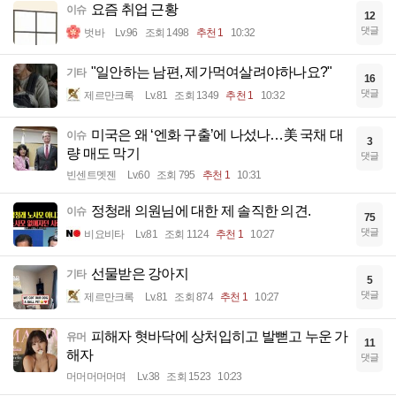
요즘 취업 근황
이슈
12
댓글
벗바
Lv.96
조회 1498
추천 1
10:32
"일안하는 남편, 제가먹여살려야하나요?"
기타
16
댓글
제르만크록
Lv.81
조회 1349
추천 1
10:32
미국은 왜 ‘엔화 구출’에 나섰나…美 국채 대
이슈
3
량 매도 막기
댓글
빈센트멧젠
Lv.60
조회 795
추천 1
10:31
정청래 의원님에 대한 제 솔직한 의견.
이슈
75
댓글
비요비타
Lv.81
조회 1124
추천 1
10:27
선물받은 강아지
기타
5
댓글
제르만크록
Lv.81
조회 874
추천 1
10:27
피해자 혓바닥에 상처입히고 발뻗고 누운 가
유머
11
해자
댓글
머머머머머며
Lv.38
조회 1523
10:23