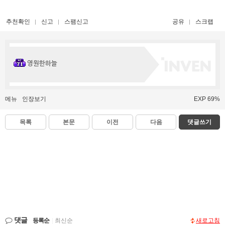
추천확인
신고
스팸신고
공유
스크랩
영원한하늘
메뉴
인장보기
EXP 69%
목록
본문
이전
다음
댓글쓰기
댓글
등록순
|
최신순
새로고침