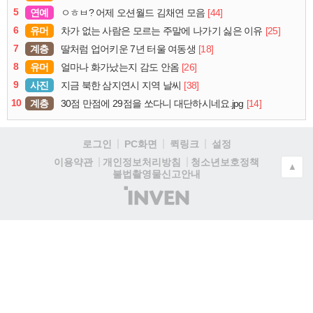
5
연예
[44]
ㅇㅎㅂ? 어제 오션월드 김채연 모음
6
유머
[25]
차가 없는 사람은 모르는 주말에 나가기 싫은 이유
7
계층
[18]
딸처럼 업어키운 7년 터울 여동생
8
유머
[26]
얼마나 화가났는지 감도 안옴
9
사진
[38]
지금 북한 삼지연시 지역 날씨
10
계층
[14]
30점 만점에 29점을 쏘다니 대단하시네요.jpg
로그인
PC화면
퀵링크
설정
청소년보호정책
이용약관
개인정보처리방침
▲
불법촬영물신고안내
(주)
인
벤