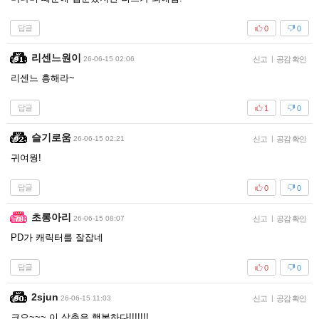
답글
0
0
리센느원이
26-06-15 02:06
신고
|
공감 확인
리센느 흥해라~
답글
1
0
슬기로움
26-06-15 02:21
신고
|
공감 확인
귀여웡!
답글
0
0
초롱아리
26-06-15 08:07
신고
|
공감 확인
PD가 캐릭터를 잘잡네
답글
0
0
2sjun
26-06-15 11:03
신고
|
공감 확인
크으~~~ 이 삼촌은 행복하다!!!!!!!