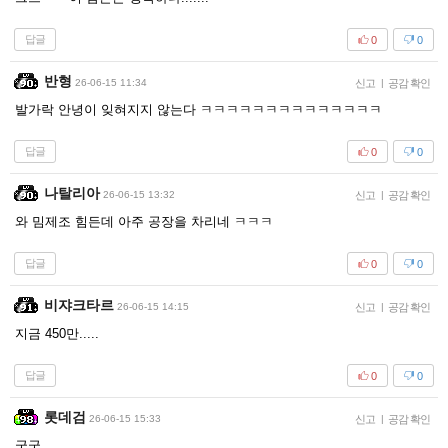
답글
0
0
반형
26-06-15 11:34
신고
|
공감 확인
발가락 안녕이 잊혀지지 않는다 ㅋㅋㅋㅋㅋㅋㅋㅋㅋㅋㅋㅋㅋㅋ
답글
0
0
나탈리아
26-06-15 13:32
신고
|
공감 확인
와 밈제조 힘든데 아주 공장을 차리네 ㅋㅋㅋ
답글
0
0
비쟈크타르
26-06-15 14:15
신고
|
공감 확인
지금 450만.....
답글
0
0
롯데검
26-06-15 15:33
신고
|
공감 확인
굿굿