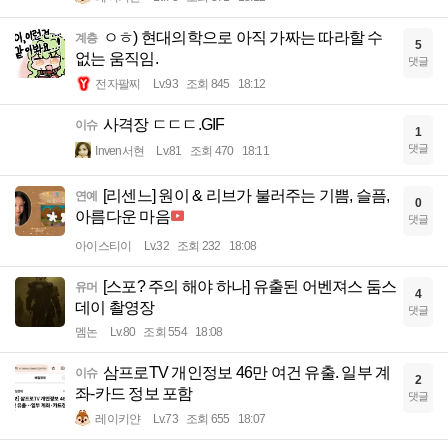
ㅇㅎ) 현대의학으로 아직 가짜는 따라할 수
계층
5
없는 움직임.
댓글
전자팔찌
Lv.93
조회 845
18:12
사격장 ㄷㄷㄷ.GIF
이슈
1
댓글
Inven서현
Lv.81
조회 470
18:11
[리센느] 원이 & 리브가 불러주는 기쁨, 슬픔,
연예
0
아름다운 마음
댓글
아이스티이
Lv.32
조회 232
18:08
[스포? 주의 해야 하나] 유출된 어벤져스 둠스
유머
4
데이 촬영장
댓글
멤논
Lv.80
조회 554
18:08
삼프로TV 개인정보 46만 여건 유출. 일부 계
이슈
2
좌-카드 정보 포함
댓글
레이키얀
Lv.73
조회 655
18:07