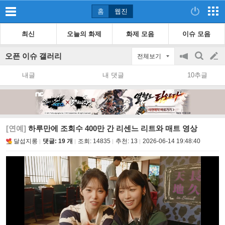
홈
웹진
최신
오늘의 화제
화제 모음
이슈 모음
오픈 이슈 갤러리
전체보기
공
검
글
지
색
내글
내 댓글
10추글
on/off
쓰
기
[연예]
하루만에 조회수 400만 간 리센느 리트와 매트 영상
달섭지롱
댓글: 19 개
조회:
14835
추천:
13
2026-06-14 19:48:40