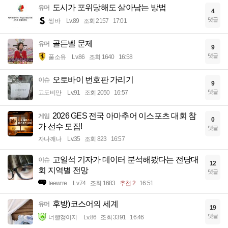
도시가 포위당해도 살아남는 방법
유머
4
댓글
썽바
Lv.89
조회 2157
17:01
골든벨 문제
유머
9
댓글
풀소유
Lv.86
조회 1640
16:58
오토바이 번호판 가리기
이슈
9
댓글
고도비만
Lv.91
조회 2050
16:57
2026 GES 전국 아마추어 이스포츠 대회 참
게임
0
가 선수 모집!
댓글
자나깨나
Lv.35
조회 823
16:57
고일석 기자가 데이터 분석해봤다는 전당대
이슈
12
회 지역별 전망
댓글
Ieewrre
Lv.74
조회 1683
추천 2
16:51
후방)코스어의 세계
유머
19
댓글
너빨갱이지
Lv.86
조회 3391
16:46