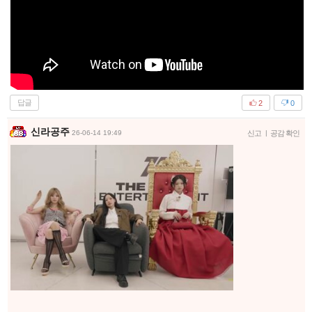
답글
2
0
신라공주
26-06-14 19:49
신고
|
공감 확인