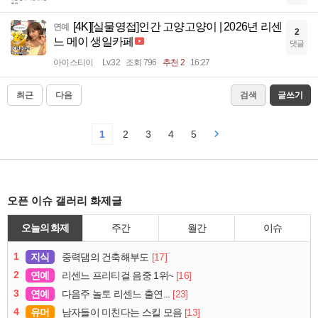
[4K][실물영접]인간 고양고양이 | 2026년 리센
연예
2
느 메이 생일카페
댓글
아이스티이
Lv.32
조회 796
추천 2
16:27
최근
다음
검색
글쓰기
1
2
3
4
5
오픈 이슈 갤러리 화제글
오늘의 화제
주간
월간
이슈
1
지식
[17]
중력댐의 건축해부도
2
연예
[16]
리센느 프리티걸 음중 1위~
3
연예
[23]
다음주 놀토 리센느 출연...
4
유머
[13]
남자들이 미친다는 스킬 모음