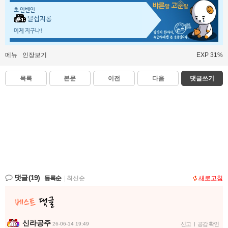
초 인벤인
달섭지롱
이게 지구냐!
메뉴
인장보기
EXP 31%
목록
본문
이전
다음
댓글쓰기
댓글
(19)
등록순
|
최신순
새로고침
신라공주
26-06-14 19:49
신고
|
공감 확인