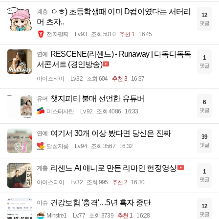
ㅇㅎ) 초등학생때 이미 D컵이였다는 서터리
계층
12
머 츠자..
댓글
전자팔찌
Lv.93
조회 5010
추천 1
16:45
RESCENE(리센느) - Runaway | 다독다독독
연예
1
서콘서트 (경인방송)
댓글
아이스티이
Lv.32
조회 604
추천 3
16:37
챗지피티 불매 선언한 유튜버
유머
6
댓글
미스터사탄
Lv.92
조회 4086
16:33
여기서 30개 이상 봤다면 당신은 진짜
연예
39
댓글
달섭지롱
Lv.94
조회 3567
16:32
리센느 AI 애니로 만든 리마인 헌정영상
계층
1
댓글
아이스티이
Lv.32
조회 995
추천 2
16:30
건강보험 '충격'…5년 흑자 중단
이슈
12
댓글
Minstre1
Lv.77
조회 3739
추천 1
16:28