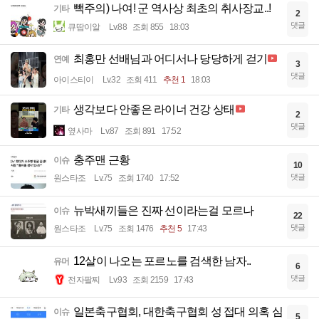
빽주의) 나여! 군 역사상 최초의 취사장교..!
기타
2
댓글
큐땁이알
Lv.88
조회 855
18:03
최홍만 선배님과 어디서나 당당하게 걷기
연예
3
댓글
아이스티이
Lv.32
조회 411
추천 1
18:03
생각보다 안좋은 라이너 건강 상태
기타
2
댓글
옆사마
Lv.87
조회 891
17:52
충주맨 근황
이슈
10
댓글
원스타조
Lv.75
조회 1740
17:52
뉴박새끼들은 진짜 선이라는걸 모르나
이슈
22
댓글
원스타조
Lv.75
조회 1476
추천 5
17:43
12살이 나오는 포르노를 검색한 남자..
유머
6
댓글
전자팔찌
Lv.93
조회 2159
17:43
일본축구협회, 대한축구협회 성 접대 의혹 심
이슈
5