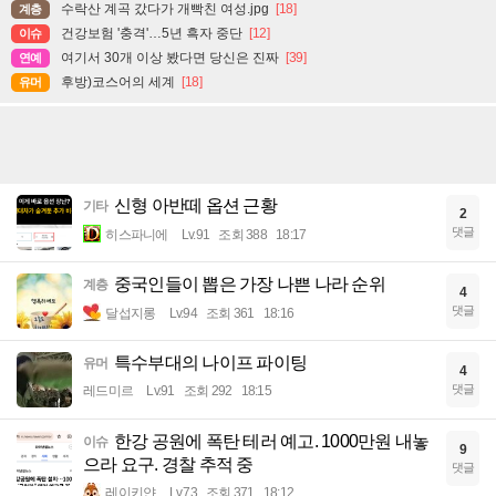
수락산 계곡 갔다가 개빡친 여성.jpg
[18]
계층
건강보험 '충격'…5년 흑자 중단
[12]
이슈
여기서 30개 이상 봤다면 당신은 진짜
[39]
연예
후방)코스어의 세계
[18]
유머
신형 아반떼 옵션 근황
기타
2
댓글
히스파니에
Lv.91
조회 388
18:17
중국인들이 뽑은 가장 나쁜 나라 순위
계층
4
댓글
달섭지롱
Lv.94
조회 361
18:16
특수부대의 나이프 파이팅
유머
4
댓글
레드미르
Lv.91
조회 292
18:15
한강 공원에 폭탄 테러 예고. 1000만원 내놓
이슈
9
으라 요구. 경찰 추적 중
댓글
레이키얀
Lv.73
조회 371
18:12