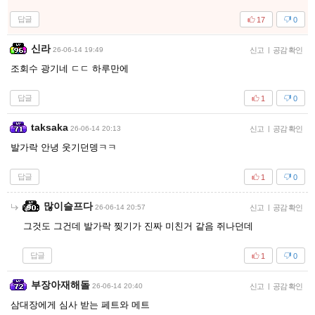
답글
17
0
신라
26-06-14 19:49
신고
|
공감 확인
조회수 광기네 ㄷㄷ 하루만에
답글
1
0
taksaka
26-06-14 20:13
신고
|
공감 확인
발가락 안녕 웃기던뎅ㅋㅋ
답글
1
0
많이슬프다
26-06-14 20:57
신고
|
공감 확인
그것도 그건데 발가락 찢기가 진짜 미친거 같음 쥐나던데
답글
1
0
부장아재해돌
26-06-14 20:40
신고
|
공감 확인
삼대장에게 심사 받는 페트와 메트