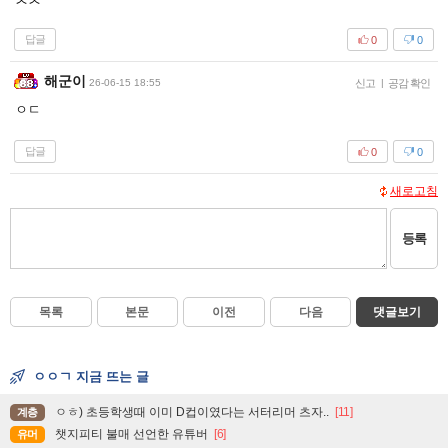
답글
0
0
해군이
26-06-15 18:55
신고
|
공감 확인
ㅇㄷ
답글
0
0
새로고침
등록
목록
본문
이전
다음
댓글보기
ㅇㅇㄱ 지금 뜨는 글
ㅇㅎ) 초등학생때 이미 D컵이였다는 서터리머 츠자..
[11]
계층
챗지피티 불매 선언한 유튜버
[6]
유머