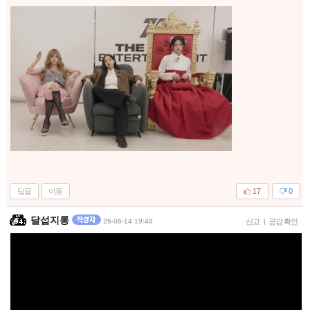
답글
이동
17
0
달섭지롱
26-06-14 19:48
신고
|
공감 확인