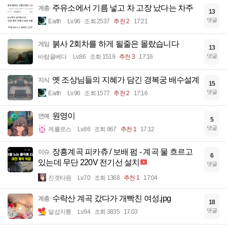
주유소에서 기름 넣고 차 고장 났다는 차주
계층
13
댓글
Earth
Lv.96
조회 2537
추천 2
17:21
붉사 2회차를 하게 될줄은 몰랐습니다
게임
13
댓글
바람을베다
Lv.86
조회 1519
추천 3
17:16
옛 조상님들의 지혜가 담긴 경복궁 배수설계
지식
15
댓글
Earth
Lv.96
조회 1577
추천 2
17:16
원영이
연예
5
댓글
케를로스
Lv.86
조회 867
추천 1
17:12
장흥계곡 피카츄 / 보배 펌 - 계곡 물 흐르고
이슈
6
있는데 무단 220V 전기선 설치
댓글
진겟타원
Lv.70
조회 1368
추천 1
17:04
수락산 계곡 갔다가 개빡친 여성.jpg
계층
18
댓글
달섭지롱
Lv.94
조회 3835
17:03