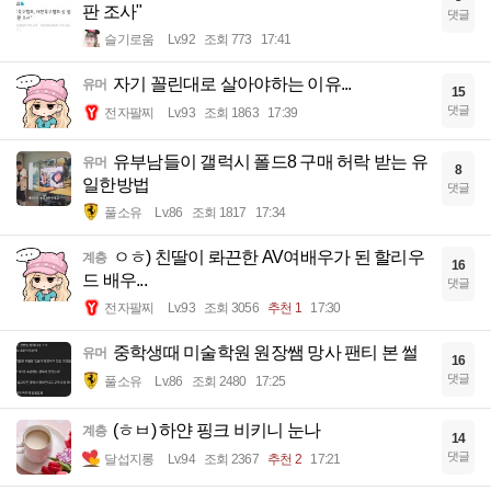
판 조사"
댓글
슬기로움
Lv.92
조회 773
17:41
자기 꼴린대로 살아야하는 이유...
유머
15
댓글
전자팔찌
Lv.93
조회 1863
17:39
유부남들이 갤럭시 폴드8 구매 허락 받는 유
유머
8
일한방법
댓글
풀소유
Lv.86
조회 1817
17:34
ㅇㅎ) 친딸이 롸끈한 AV여배우가 된 할리우
계층
16
드 배우...
댓글
전자팔찌
Lv.93
조회 3056
추천 1
17:30
중학생때 미술학원 원장쌤 망사 팬티 본 썰
유머
16
댓글
풀소유
Lv.86
조회 2480
17:25
(ㅎㅂ) 하얀 핑크 비키니 눈나
계층
14
댓글
달섭지롱
Lv.94
조회 2367
추천 2
17:21