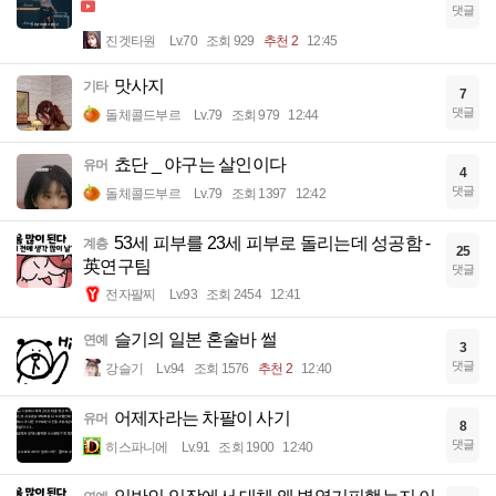
댓글
진겟타원
Lv.70
조회 929
추천 2
12:45
맛사지
기타
7
댓글
돌체콜드부르
Lv.79
조회 979
12:44
쵸단 _ 야구는 살인이다
유머
4
댓글
돌체콜드부르
Lv.79
조회 1397
12:42
53세 피부를 23세 피부로 돌리는데 성공함 -
계층
25
英연구팀
댓글
전자팔찌
Lv.93
조회 2454
12:41
슬기의 일본 혼술바 썰
연예
3
댓글
강슬기
Lv.94
조회 1576
추천 2
12:40
어제자라는 차팔이 사기
유머
8
댓글
히스파니에
Lv.91
조회 1900
12:40