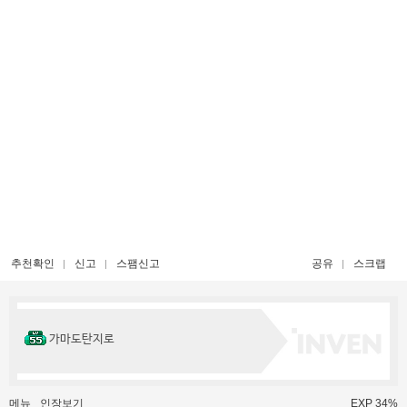
추천확인
신고
스팸신고
공유
스크랩
가마도탄지로
메뉴
인장보기
EXP 34%