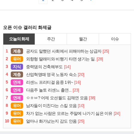
오픈 이슈 갤러리 화제글
오늘의 화제
주간
월간
이슈
1
계층
[25]
공자도 말했던 사회에서 피해야하는 상급자
2
유머
[28]
외향형 딸래미와 비행기 타면 생기는 일.
3
지식
[14]
중력댐의 건축해부도
4
계층
[20]
산업혁명때 영국 노동자 숙소
5
연예
[16]
리센느 프리티걸 음중 1위~
6
연예
[23]
다음주 놀토 리센느 출연...
7
연예
[38]
ㅇㅎㅂ? 어제 오션월드 김채연 모음
8
유머
[10]
남자들이 미친다는 스킬 모음
9
유머
[24]
차가 없는 사람은 모르는 주말에 나가기 싫은 이유
10
유머
[25]
얼마나 화가났는지 감도 안옴