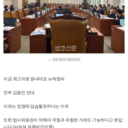
지금 최고의원 원내대표 뉴재명파
전부 김용민 반대
이유는 정청래 답습할듯하다는 이유
또한 법사위원장이 약해야 국힘과 위험한 거래도 가능하다고 본답
니다 (뇌피셜 유튜버진보쪽)