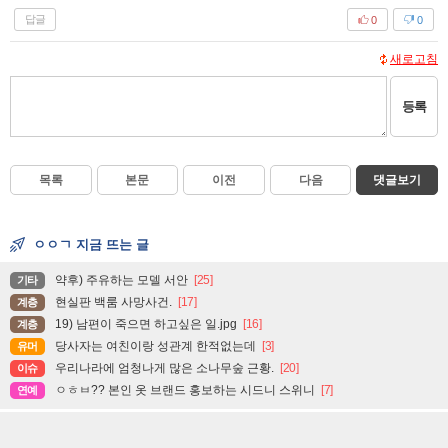
답글
0
0
새로고침
등록
목록
본문
이전
다음
댓글보기
ㅇㅇㄱ 지금 뜨는 글
약후) 주유하는 모델 서안
[25]
기타
현실판 백룸 사망사건.
[17]
계층
19) 남편이 죽으면 하고싶은 일.jpg
[16]
계층
당사자는 여친이랑 성관계 한적없는데
[3]
유머
우리나라에 엄청나게 많은 소나무숲 근황.
[20]
이슈
ㅇㅎㅂ?? 본인 옷 브랜드 홍보하는 시드니 스위니
[7]
연예