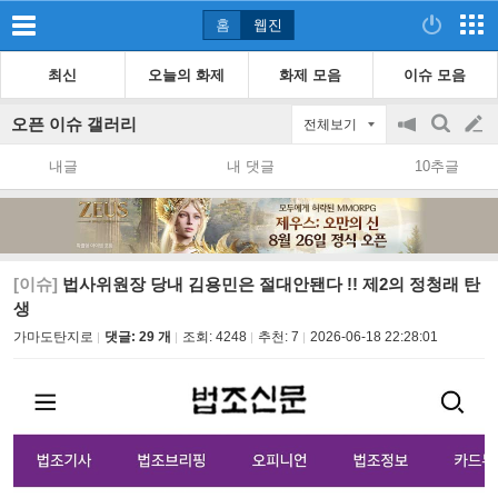
홈
웹진
최신
오늘의 화제
화제 모음
이슈 모음
오픈 이슈 갤러리
전체보기
공
검
글
지
색
내글
내 댓글
10추글
on/off
쓰
기
[이슈]
법사위원장 당내 김용민은 절대안됀다 !! 제2의 정청래 탄
생
가마도탄지로
댓글: 29 개
조회:
4248
추천:
7
2026-06-18 22:28:01