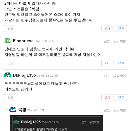
2찍이랑 다를바 없다가 아니라
그냥 저것들은 2찍임
민주당 먹으려고 숨어들어온 스파이라는거지
ㅈ같지만 민주당원으로서 할수있는 일은 투표뿐이네
답글
2
0
Eisenriese
26-06-18 22:50
신고
|
공감 확인
당대포 연임에 김용민 법사위 가면 딱이네
지랄발광 하는게 꼭 에프킬라맞은 똥파리마냥 지랄하는게
답글
2
0
Dkkiojj1395
26-06-18 22:55
신고
|
공감 확인
ㅋㅋㅋㅋㅋㅋ뇌피셜이라고 대놓고 써놨구만
이정도면 광기야
답글
0
7
묵명
26-06-18 23:00
신고
|
공감 확인