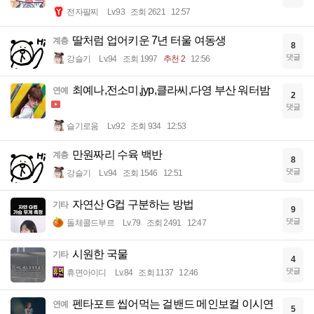
전자팔찌
Lv.93
조회 2621
12:57
딸처럼 업어키운 7년 터울 여동생
계층
8
댓글
강슬기
Lv.94
조회 1997
추천 2
12:56
최예나,전소미,jyp,클라씨,다영 부산 워터밤
연예
2
댓글
슬기로움
Lv.92
조회 934
12:53
만원짜리 수육 백반
계층
8
댓글
강슬기
Lv.94
조회 1546
12:51
자연산 G컵 구분하는 방법
기타
9
댓글
돌체콜드부르
Lv.79
조회 2491
12:47
시원한 국물
기타
4
댓글
휴면아이디
Lv.84
조회 1137
12:46
펜타포트 씹어먹는 걸밴드 메인보컬 이시연
연예
5