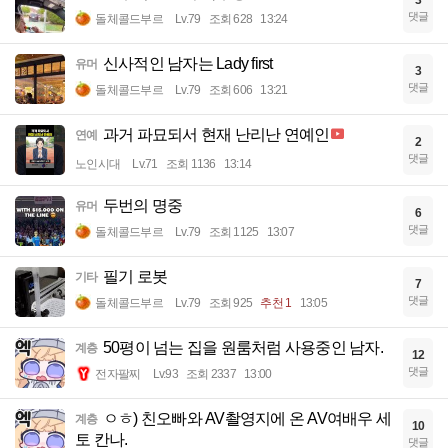
3
댓글
돌체콜드부르
Lv.79
조회 628
13:24
신사적인 남자는 Lady first
유머
3
댓글
돌체콜드부르
Lv.79
조회 606
13:21
과거 파묘되서 현재 난리난 연예인
연예
2
댓글
노인시대
Lv.71
조회 1136
13:14
두번의 명중
유머
6
댓글
돌체콜드부르
Lv.79
조회 1125
13:07
필기 로봇
기타
7
댓글
돌체콜드부르
Lv.79
조회 925
추천 1
13:05
50평이 넘는 집을 원룸처럼 사용중인 남자.
계층
12
댓글
전자팔찌
Lv.93
조회 2337
13:00
ㅇㅎ) 친오빠와 AV촬영지에 온 AV여배우 세
계층
10
토 칸나.
댓글