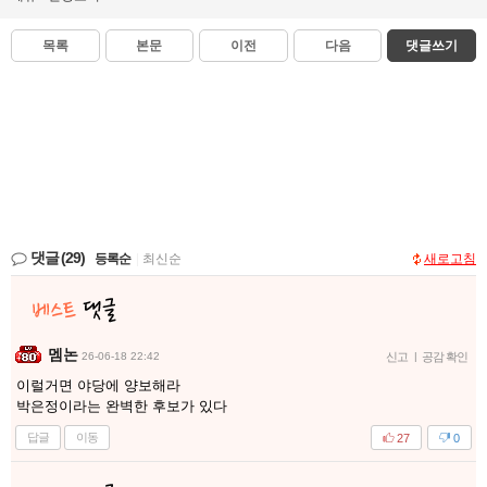
목록
본문
이전
다음
댓글쓰기
댓글
(29)
등록순
|
최신순
새로고침
멤논
26-06-18 22:42
신고
|
공감 확인
이럴거면 야당에 양보해라
박은정이라는 완벽한 후보가 있다
답글
이동
27
0