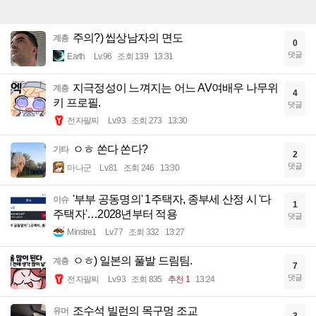
주의?) 씹상남자의 면도
계층
0
댓글
Earth
Lv.96
조회 139
13:31
지극정성이 느껴지는 어느 AV여배우 나무위
계층
4
키 프로필.
댓글
전자팔찌
Lv.93
조회 273
13:30
ㅇㅎ 쏜다 쏜다?
기타
2
댓글
마나군
Lv.81
조회 246
13:30
'부부 공동명의' 1주택자, 종부세 산정 시 '다
이슈
1
주택자'…2028년부터 적용
댓글
Minstre1
Lv.77
조회 332
13:27
ㅇㅎ) 일본의 풀발 드림팀.
계층
7
댓글
전자팔찌
Lv.93
조회 835
추천 1
13:24
조수석 빌런의 목구멍 조교
유머