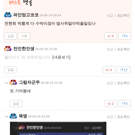
파인망고코코
26-06-19 00:44
신고
|
공감 확인
전현희 박뿜계 다 수박이잖아 법사위말아먹을일있나
답글
이동
4
0
잔인한인생
26-06-18 22:29
신고
|
공감 확인
블라인드 된 코멘트입니다.
[내용보기]
답글
4
17
그림자군주
26-06-18 22:38
신고
|
공감 확인
또 기어왔네
답글
2
0
묵명
26-06-18 23:00
신고
|
공감 확인