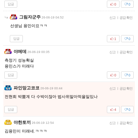
답글
0
0
그림자군주
26-06-19 04:52
신고
|
공감 확인
선생님 용민이요ㅋㅋ
답글
1
0
야메데
26-06-19 00:35
신고
|
공감 확인
측정기 성능확실
용민스가 미래다
답글
0
0
파인망고코코
26-06-19 00:44
신고
|
공감 확인
전현희 박뿜계 다 수박이잖아 법사위말아먹을일있나
답글
4
0
야한토끼
26-06-19 12:54
신고
|
공감 확인
김용민이 미래네.ㅋㅋㅋ