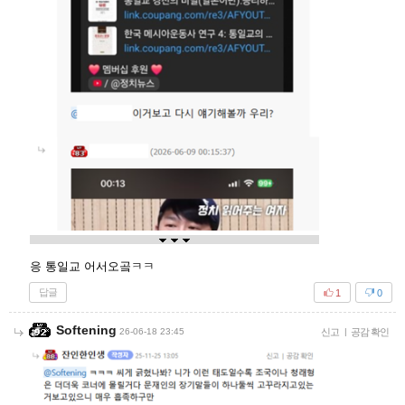
응 통일교 어서오곸ㅋㅋ
답글
1
0
Softening
26-06-18 23:45
신고
|
공감 확인