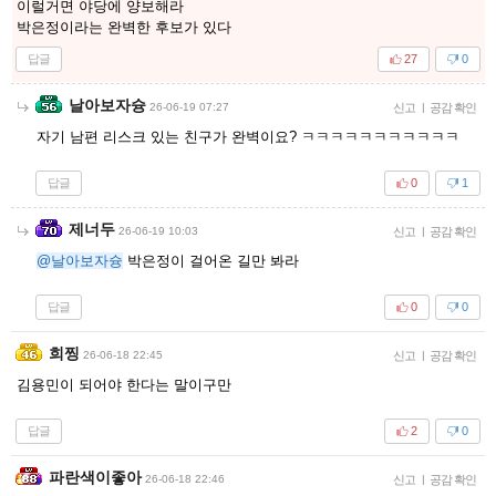
이럴거면 야당에 양보해라
박은정이라는 완벽한 후보가 있다
답글
27
0
날아보자슝
26-06-19 07:27
신고
|
공감 확인
자기 남편 리스크 있는 친구가 완벽이요? ㅋㅋㅋㅋㅋㅋㅋㅋㅋㅋㅋ
답글
0
1
제너두
26-06-19 10:03
신고
|
공감 확인
@날아보자슝
박은정이 걸어온 길만 봐라
답글
0
0
희찡
26-06-18 22:45
신고
|
공감 확인
김용민이 되어야 한다는 말이구만
답글
2
0
파란색이좋아
26-06-18 22:46
신고
|
공감 확인