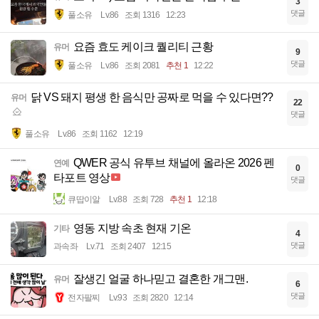
3
댓글
풀소유
Lv.86
조회 1316
12:23
요즘 효도 케이크 퀄리티 근황
유머
9
댓글
풀소유
Lv.86
조회 2081
추천 1
12:22
닭 VS 돼지 평생 한 음식만 공짜로 먹을 수 있다면??
유머
22
댓글
풀소유
Lv.86
조회 1162
12:19
QWER 공식 유투브 채널에 올라온 2026 펜
연예
0
타포트 영상
댓글
큐땁이알
Lv.88
조회 728
추천 1
12:18
영동 지방 속초 현재 기온
기타
4
댓글
과속좌
Lv.71
조회 2407
12:15
잘생긴 얼굴 하나믿고 결혼한 개그맨.
유머
6
댓글
전자팔찌
Lv.93
조회 2820
12:14