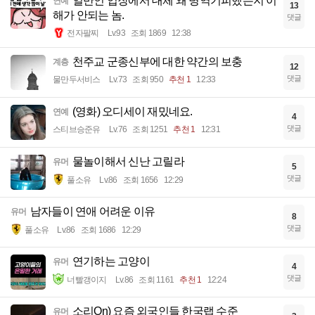
일반인 입장에서 대체 왜 병역기피했는지 이
연예
13
해가 안되는 놈.
댓글
전자팔찌
Lv.93
조회 1869
12:38
천주교 군종신부에 대한 약간의 보충
계층
12
댓글
물만두서비스
Lv.73
조회 950
추천 1
12:33
(영화) 오디세이 재밌네요.
연예
4
댓글
스티브승준유
Lv.76
조회 1251
추천 1
12:31
물놀이해서 신난 고릴라
유머
5
댓글
풀소유
Lv.86
조회 1656
12:29
남자들이 연애 어려운 이유
유머
8
댓글
풀소유
Lv.86
조회 1686
12:29
연기하는 고양이
유머
4
댓글
너빨갱이지
Lv.86
조회 1161
추천 1
12:24
소리On) 요즘 외국인들 한국랩 수준
유머