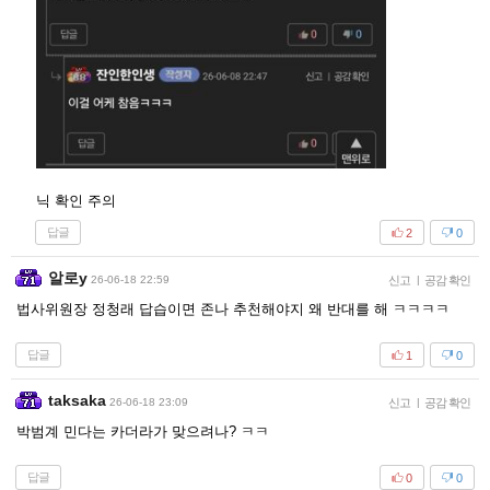
닉 확인 주의
답글
2
0
알로y
26-06-18 22:59
신고
|
공감 확인
법사위원장 정청래 답습이면 존나 추천해야지 왜 반대를 해 ㅋㅋㅋㅋ
답글
1
0
taksaka
26-06-18 23:09
신고
|
공감 확인
박범계 민다는 카더라가 맞으려나? ㅋㅋ
답글
0
0