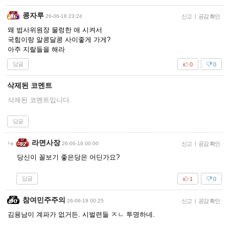
콩자루
26-06-18 23:24
신고
|
공감 확인
왜 법사위원장 물렁한 애 시켜서
국힘이랑 알콩달콩 사이좋게 가게?
아주 지랄들을 해라
답글
0
0
삭제된 코멘트
삭제된 코멘트입니다.
답글
라면사장
26-06-19 00:00
신고
|
공감 확인
당신이 꼴보기 좋은당은 어딘가요?
답글
1
0
참여민주주의
26-06-19 00:25
신고
|
공감 확인
김용남이 계파가 없거든. 시벌련들 ㅈㄴ 투명하네.