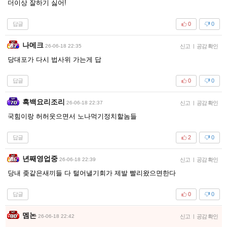
더이상 잘하기 싫어!
답글
0
0
나메크
26-06-18 22:35
신고
|
공감 확인
당대포가 다시 법사위 가는게 답
답글
0
0
흑백요리조리
26-06-18 22:37
신고
|
공감 확인
국힘이랑 허허웃으면서 노나먹기정치할놈들
답글
2
0
년째영업중
26-06-18 22:39
신고
|
공감 확인
당내 좆같은새끼들 다 털어낼기회가 제발 빨리왔으면한다
답글
0
0
멤논
26-06-18 22:42
신고
|
공감 확인