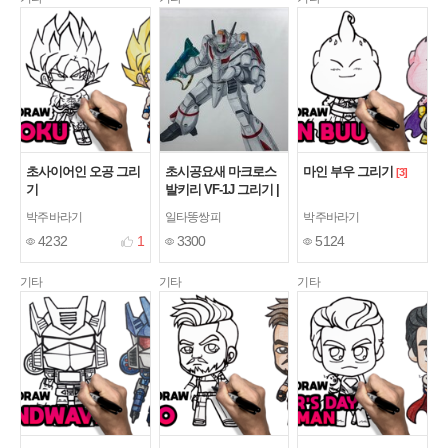
초사이어인 오공 그리
초시공요새 마크로스
마인 부우 그리기
[3]
기
발키리 VF-1J 그리기 |
ARTOY
박주바라기
일타똥쌍피
박주바라기
4232
1
3300
5124
기타
기타
기타