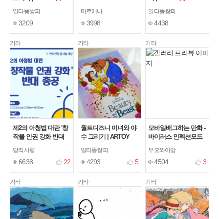
일타똥쌍피
마르에나
일타똥쌍피
3209
3998
4438
기타
기타
기타
제2의 아청법 대란 '창
월트디즈니 미녀와 야
모바일배그하는 만화 -
작물 인권 강화 반대
수 그리기 | ARTOY
바이러스 인펙션모드
총공!' 마지막 날 힘을
(상)
[17]
[3]
당직사령
일타똥쌍피
부오와아앙
모아주십시요
[13]
6638
22
4293
5
4504
3
기타
기타
기타