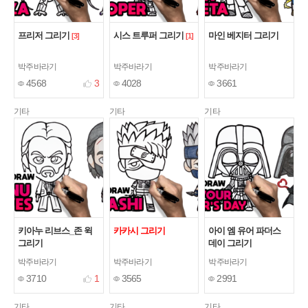
프리저 그리기
시스 트루퍼 그리기
마인 베지터 그리기
[3]
[1]
박주바라기
박주바라기
박주바라기
4568
3
4028
3661
기타
기타
기타
키아누 리브스_존 윅
카카시 그리기
아이 엠 유어 파더스
그리기
데이 그리기
박주바라기
박주바라기
박주바라기
3710
1
3565
2991
기타
기타
기타