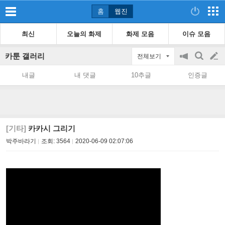
홈
웹진
최신
오늘의 화제
화제 모음
이슈 모음
카툰 갤러리
전체보기
공
검
글
지
색
내글
내 댓글
10추글
인증글
on/off
쓰
기
[기타]
카카시 그리기
박주바라기
조회:
3564
2020-06-09 02:07:06