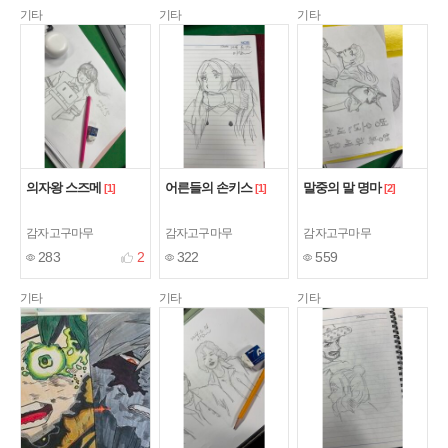
기타
기타
기타
의자왕 스즈메
어른들의 손키스
말중의 말 명마
[1]
[1]
[2]
감자고구마무
감자고구마무
감자고구마무
283
2
322
559
기타
기타
기타