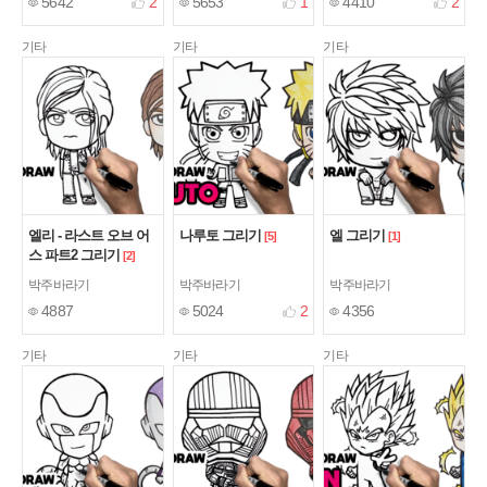
5642
2
5653
1
4410
2
기타
기타
기타
엘리 - 라스트 오브 어
나루토 그리기
엘 그리기
[5]
[1]
스 파트2 그리기
[2]
박주바라기
박주바라기
박주바라기
4887
5024
2
4356
기타
기타
기타