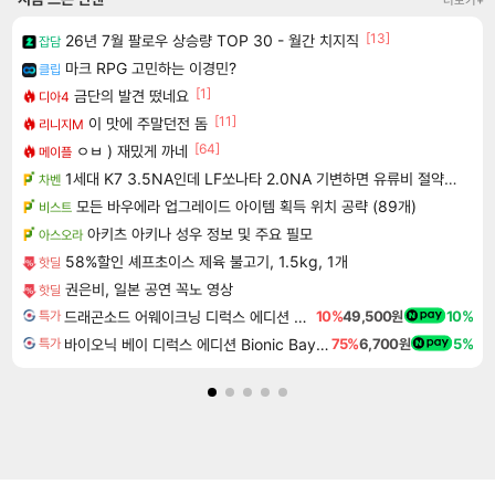
[13]
26년 7월 팔로우 상승량 TOP 30 - 월간 치지직
잡담
마크 RPG 고민하는 이경민?
클립
[1]
금단의 발견 떴네요
디아4
[11]
이 맛에 주말던전 돔
리니지M
[64]
ㅇㅂ ) 재밌게 까네
메이플
1세대 K7 3.5NA인데 LF쏘나타 2.0NA 기변하면 유류비 절약이 얼마나 될까요..?
차벤
모든 바우에라 업그레이드 아이템 획득 위치 공략 (89개)
비스트
아키츠 아키나 성우 정보 및 주요 필모
아스오라
58%할인 셰프초이스 제육 불고기, 1.5kg, 1개
핫딜
권은비, 일본 공연 꼭노 영상
핫딜
드래곤소드 어웨이크닝 디럭스 에디션 DragonSword Awakening Deluxe Edition
10%
49,500원
10%
특가
바이오닉 베이 디럭스 에디션 Bionic Bay Deluxe Edition
75%
6,700원
5%
특가