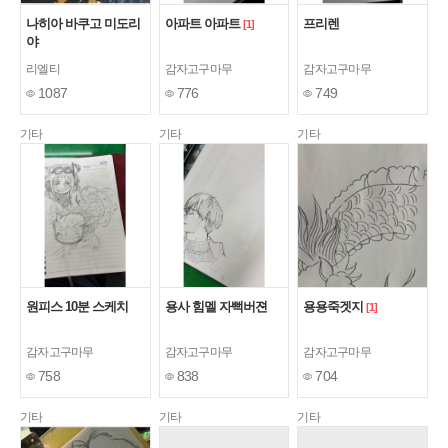
나히아 바쿠고 미도리
아파트 아파트
프리렌
[1]
야
리엘티
감자고구마무
감자고구마무
1087
776
749
기타
기타
기타
원피스 10분 스케치
용사 힘멜 자뻑버젼
용용죽겟지
[1]
감자고구마무
감자고구마무
감자고구마무
758
838
704
기타
기타
기타