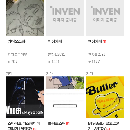
라디오스톼
맥심카페
맥심카페
[1]
감자고구마무
혼잣말2531
혼잣말2531
707
1221
1177
기타
기타
기타
스타워즈 다스베이더
롤러코스터
BTS Butter 로고 그리
[5]
그리기 | ARTOY
기 | ARTOY
[4]
[2]