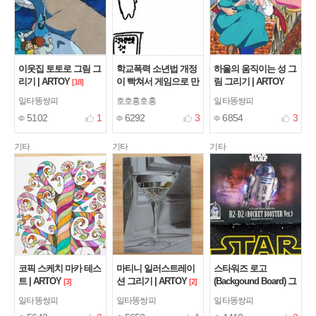
이웃집 토토로 그림 그
학교폭력 소년법 개정
하울의 움직이는 성 그
리기 | ARTOY
이 빡쳐서 게임으로 만
림 그리기 | ARTOY
[18]
든 만화.manhwa
[10]
[13]
일타똥쌍피
호호홍호홍
일타똥쌍피
5102
1
6292
3
6854
3
기타
기타
기타
코픽 스케치 마카 테스
마티니 일러스트레이
스타워즈 로고
트 | ARTOY
션 그리기 | ARTOY
(Backgound Board) 그
[3]
[2]
리기 | ARTOY
[4]
일타똥쌍피
일타똥쌍피
일타똥쌍피