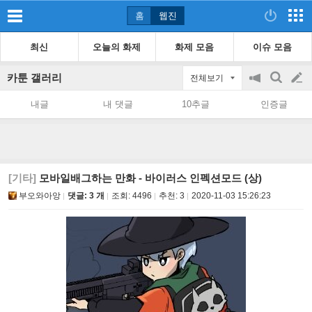
홈
웹진
최신
오늘의 화제
화제 모음
이슈 모음
카툰 갤러리
전체보기
공
검
글
지
색
내글
내 댓글
10추글
인증글
on/off
쓰
기
[기타]
모바일배그하는 만화 - 바이러스 인펙션모드 (상)
부오와아앙
댓글: 3 개
조회:
4496
추천:
3
2020-11-03 15:26:23