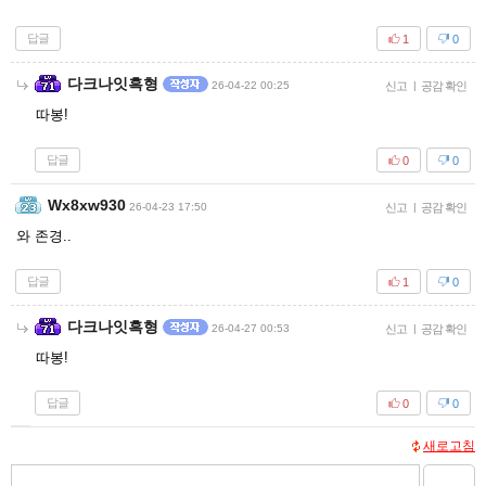
답글
1
0
다크나잇흑형
26-04-22 00:25
신고
|
공감 확인
따봉!
답글
0
0
Wx8xw930
26-04-23 17:50
신고
|
공감 확인
와 존경..
답글
1
0
다크나잇흑형
26-04-27 00:53
신고
|
공감 확인
따봉!
답글
0
0
새로고침