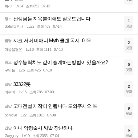
화랴
Lv.34
조회 852
07-16
선생님들 지옥불이쇄도 질문드립니다
정보
1
댓글
Sphynx루나
Lv.22
조회 463
07-14
샤코 서버 비매너 Myth 클랜 독시_0
잡담
2
댓글
마음을평온
Lv.16
조회 1111
07-10
정수능력치도 같이 승계하는방법이 있을까요?
정보
0
댓글
구멍돌
Lv.6
조회 425
07-10
33322뜻
질답
2
댓글
비누비
Lv.16
조회 786
07-09
고대전설 제작이 안됩니다 도와주세요
질답
9
댓글
polylove
Lv.2
조회 1015
07-08
아니 악령술사 씨발 장난하나
잡담
6
댓글
Garygary
Lv.19
조회 2353
07-04