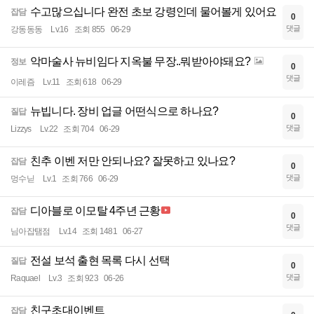
수고많으십니다 완전 초보 강령인데 물어볼게 있어요
잡담
0
댓글
강동동동
Lv.16
조회 855
06-29
악마술사 뉴비임다 지옥불 무장..뭐받아야돼요?
정보
0
댓글
이레즘
Lv.11
조회 618
06-29
뉴빕니다. 장비 업글 어떤식으로 하나요?
질답
0
댓글
Lizzys
Lv.22
조회 704
06-29
친추 이벤 저만 안되나요? 잘못하고 있나요?
잡담
0
댓글
멍수닏
Lv.1
조회 766
06-29
디아블로 이모탈 4주년 근황
잡담
0
댓글
님아잡탬점
Lv.14
조회 1481
06-27
전설 보석 출현 목록 다시 선택
질답
0
댓글
Raquael
Lv.3
조회 923
06-26
친구초대이벤트
잡담