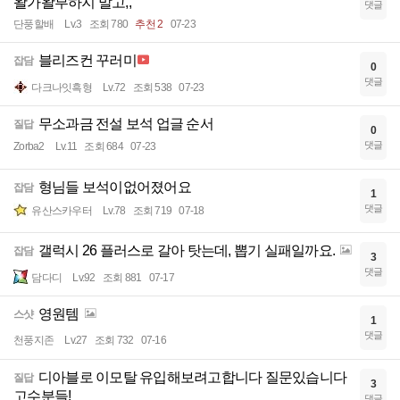
왈가왈부하지 말고,,
댓글
단풍할배
Lv.3
조회 780
추천 2
07-23
블리즈컨 꾸러미
잡담
0
댓글
다크나잇흑형
Lv.72
조회 538
07-23
무소과금 전설 보석 업글 순서
질답
0
댓글
Zorba2
Lv.11
조회 684
07-23
형님들 보석이없어졌어요
잡담
1
댓글
유산스카우터
Lv.78
조회 719
07-18
갤럭시 26 플러스로 갈아 탓는데, 뽑기 실패일까요.
잡담
3
댓글
담다디
Lv.92
조회 881
07-17
영원템
스샷
1
댓글
천풍지존
Lv.27
조회 732
07-16
디아블로 이모탈 유입해보려고합니다 질문있습니다
질답
3
고수분들!
댓글