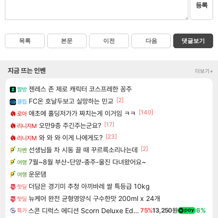
등록
목록
본문
이전
다음
댓글보기
지금 뜨는 인벤
더보기+
젠레스 존 제로 캐릭터 코스프레한 꽁주
짤방
[2]
FC온 호날두보고 실망하는 민교
클립
[140]
애초에 홀딩저가가 짜치는게 이거임 ㅋㅋ
로아
[17]
오만9층 주긴주는군요?
리니지M
[23]
와 와 와 이게 나에게도?
리니지M
[2]
선생님들 차 시동 끌 때 꾸르륵소리나는데
차벤
7월~8월 부산-단양-충주-울진 다녀왔어요~
여행
운문댐
여행
더담은 경기미 추청 아끼바레 쌀 특등급 10kg
핫딜
뉴케어 완전 균형영양식 구수한맛 200ml x 24개
핫딜
스콘 디럭스 에디션 Scorn Deluxe Edition
75%
13,250원
6%
특가