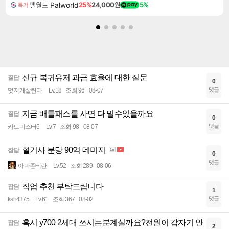
팰월드 Palworld
25%
24,000원
5%
특가
신규 복귀유저 과금 효율에 대한 질문
질답
0
댓글
멋지게살란다
Lv.18
조회 96
08-07
지금 배틀패스를 사면 다 밀수있을까요
질답
0
댓글
카드마스터6
Lv.7
조회 98
08-07
혈기사 분당 90억 데미지
잡담
0
댓글
아마존테란
Lv.52
조회 289
08-06
직업 추천 부탁드립니다
잡담
1
댓글
ksh4375
Lv.61
조회 367
08-02
혹시 y700 2세대 쓰시는분계실까요?전원이 갑자기 안
잡담
2