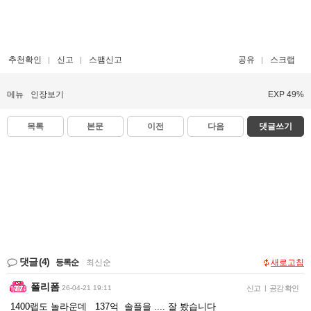
추천확인
신고
스팸신고
공유
스크랩
메뉴
인장보기
EXP 49%
목록
본문
이전
다음
댓글쓰기
댓글
(4)
등록순
|
최신순
새로고침
폴리폼
26-04-21 19:11
신고
|
공감 확인
1400랩도 놀라운데 137억 솔플을 .... 잘 봤습니다