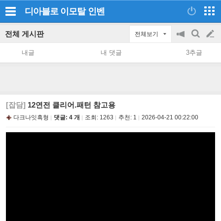
디아블로 이모탈
인벤
전체 게시판
전체보기
공
검
글
지
색
내글
내 댓글
3추글
on/off
쓰
기
[잡담]
12연전 클리어.패턴 참고용
다크나잇흑형
댓글: 4 개
조회:
1263
추천:
1
2026-04-21 00:22:00