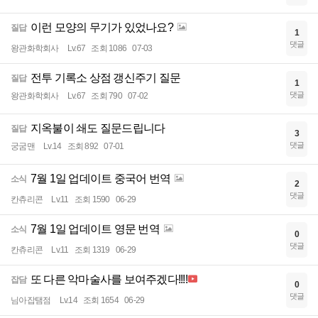
이런 모양의 무기가 있었나요?
질답
1
댓글
왕관화학회사
Lv.67
조회 1086
07-03
전투 기록소 상점 갱신주기 질문
질답
1
댓글
왕관화학회사
Lv.67
조회 790
07-02
지옥불이 쇄도 질문드립니다
질답
3
댓글
궁굼맨
Lv.14
조회 892
07-01
7월 1일 업데이트 중국어 번역
소식
2
댓글
칸츄리콘
Lv.11
조회 1590
06-29
7월 1일 업데이트 영문 번역
소식
0
댓글
칸츄리콘
Lv.11
조회 1319
06-29
또 다른 악마술사를 보여주겠다!!!!
잡담
0
댓글
님아잡탬점
Lv.14
조회 1654
06-29