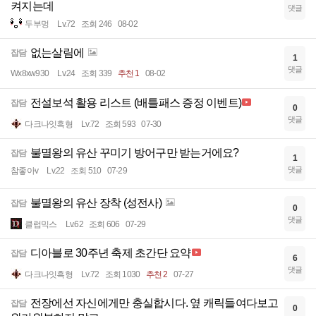
켜지는데
댓글
두부멍
Lv.72
조회 246
08-02
없는살림에
잡담
1
댓글
Wx8xw930
Lv.24
조회 339
추천 1
08-02
전설보석 활용 리스트 (배틀패스 증정 이벤트)
잡담
0
댓글
다크나잇흑형
Lv.72
조회 593
07-30
불멸왕의 유산 꾸미기 방어구만 받는거에요?
잡담
1
댓글
참좋아v
Lv.22
조회 510
07-29
불멸왕의 유산 장착 (성전사)
잡담
0
댓글
클럽믹스
Lv.62
조회 606
07-29
디아블로 30주년 축제 초간단 요약
잡담
6
댓글
다크나잇흑형
Lv.72
조회 1030
추천 2
07-27
전장에선 자신에게만 충실합시다. 옆 캐릭들여다보고
잡담
0