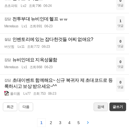
0
댓글
초초파워
Lv.2
조회 796
06-24
전투부대 뉴비인데 헬프 ㅠㅠ
잡담
1
댓글
Menelaus
Lv.1
조회 891
06-23
인벤토리에 있는 잡다한것들 어찌 없애요?
질답
0
댓글
버섯찜
Lv.11
조회 772
06-23
뉴비인데요 지옥성물함
잡담
0
댓글
Menelaus
Lv.1
조회 868
06-23
초대이벤트 함께해요~ 신규 복귀자 제 초대코드로 등
잡담
0
록하시고 보상 받으세요~^^
댓글
폴리폼
Lv.77
조회 753
06-23
최근
다음
검색
글쓰기
1
2
3
4
5