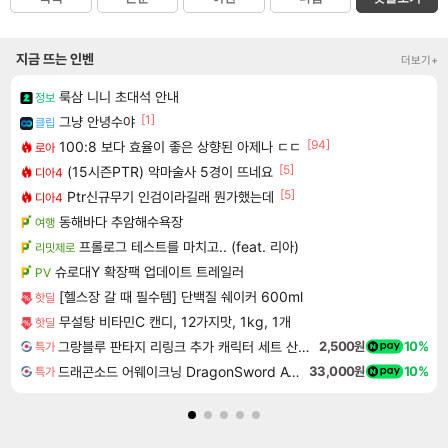
지금 뜨는 인벤
더보기+
룩삼 니니 초대석 안내
정보
[1]
그냥 안녕수야
클립
[94]
100:8 보다 효율이 좋은 상향된 아제나 ㄷㄷ
로아
[5]
(15시즌PTR) 악마술사 5경이 뜨네요
디아4
[5]
Ptr신규무기 인검이라길래 뭔가했는데
디아4
동해바다 추암해수욕장
여행
프롤로그 테스트를 마치고.. (feat. 리아)
리밋제로
슈로대Y 확장팩 업데이트 트레일러
PV
[헬스장 갈 때 필수템] 단백질 쉐이커 600ml
핫딜
무설탕 비타민C 캔디, 12가지맛, 1kg, 1개
핫딜
그랑블루 판타지 리링크 추가 캐릭터 세트 산달폰 Granblue Fantasy Relink Character Expansion Sandalphon DLC
2,500원
10%
특가
드래곤소드 어웨이크닝 DragonSword Awakening
33,000원
10%
특가