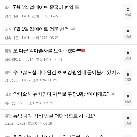
7월 1일 업데이트 중국어 번역
소식
2
댓글
칸츄리콘
Lv.11
조회 1539
06-29
7월 1일 업데이트 영문 번역
소식
0
댓글
칸츄리콘
Lv.11
조회 1278
06-29
또 다른 악마술사를 보여주겠다!!!!
잡담
0
댓글
님아잡탬점
Lv.14
조회 1618
06-29
수고많으십니다 완전 초보 강령인데 물어볼게 있어요
잡담
0
댓글
강동동동
Lv.16
조회 824
06-29
악마술사 뉴비임다 지옥불 무장..뭐받아야돼요?
정보
0
댓글
이레즘
Lv.11
조회 590
06-29
뉴빕니다. 장비 업글 어떤식으로 하나요?
질답
0
댓글
Lizzys
Lv.22
조회 677
06-29