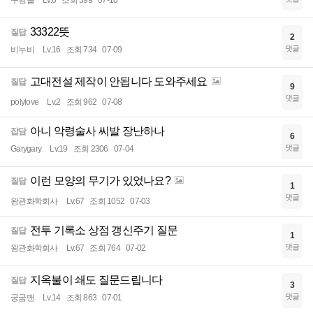
구멍돌
Lv.6
조회 399
07-10
33322뜻
질답
2
댓글
비누비
Lv.16
조회 734
07-09
고대전설 제작이 안됩니다 도와주세요
질답
9
댓글
polylove
Lv.2
조회 962
07-08
아니 악령술사 씨발 장난하나
잡담
6
댓글
Garygary
Lv.19
조회 2306
07-04
이런 모양의 무기가 있었나요?
질답
1
댓글
왕관화학회사
Lv.67
조회 1052
07-03
전투 기록소 상점 갱신주기 질문
질답
1
댓글
왕관화학회사
Lv.67
조회 764
07-02
지옥불이 쇄도 질문드립니다
질답
3
댓글
궁굼맨
Lv.14
조회 863
07-01