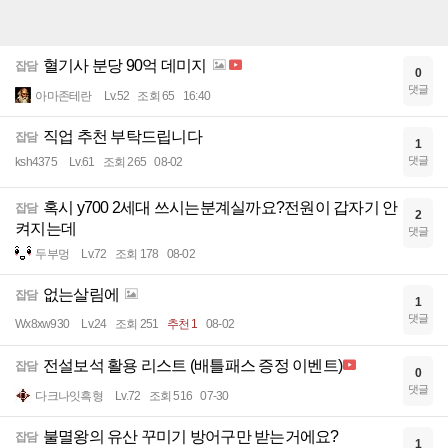
혈기사 분당 90억 데미지
잡담
0
댓글
아마존테란
Lv.52
조회 65
16:40
직업 추천 부탁드립니다
잡담
1
댓글
ksh4375
Lv.61
조회 265
08-02
혹시 y700 2세대 쓰시는분계실까요?전원이 갑자기 안
잡담
2
켜지는데
댓글
두부멍
Lv.72
조회 178
08-02
없는살림에
잡담
1
댓글
Wx8xw930
Lv.24
조회 251
추천 1
08-02
전설보석 활용 리스트 (배틀패스 증정 이벤트)
잡담
0
댓글
다크나잇흑형
Lv.72
조회 516
07-30
불멸왕의 유산 꾸미기 방어구만 받는거에요?
잡담
1