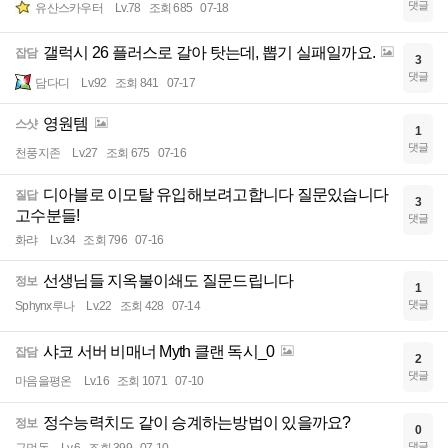
댓글
유산스카우터
Lv.78
조회 685
07-18
갤럭시 26 플러스로 갈아 탓는데, 뽑기 실패일까요.
잡담
3
댓글
담다디
Lv.92
조회 841
07-17
영원템
스샷
1
댓글
천풍지존
Lv.27
조회 675
07-16
디아블로 이모탈 유입해보려고합니다 질문있습니다
질답
3
고수분들!
댓글
화랴
Lv.34
조회 796
07-16
선생님들 지옥불이쇄도 질문드립니다
정보
1
댓글
Sphynx루나
Lv.22
조회 428
07-14
샤코 서버 비매너 Myth 클랜 독시_0
잡담
2
댓글
마음을평온
Lv.16
조회 1071
07-10
정수능력치도 같이 승계하는방법이 있을까요?
정보
0
댓글