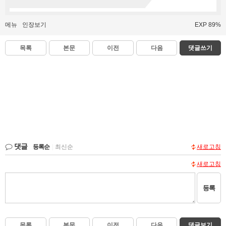
메뉴
인장보기
EXP 89%
목록
본문
이전
다음
댓글쓰기
댓글
등록순
|
최신순
새로고침
새로고침
등록
목록
본문
이전
다음
댓글보기