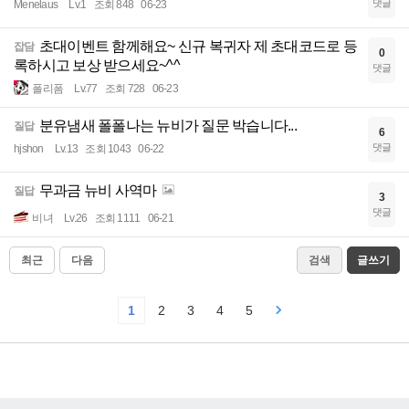
댓글
Menelaus
Lv.1
조회 848
06-23
초대이벤트 함께해요~ 신규 복귀자 제 초대코드로 등
잡담
0
록하시고 보상 받으세요~^^
댓글
폴리폼
Lv.77
조회 728
06-23
분유냄새 폴폴나는 뉴비가 질문 박습니다...
질답
6
댓글
hjshon
Lv.13
조회 1043
06-22
무과금 뉴비 사역마
질답
3
댓글
비녀
Lv.26
조회 1111
06-21
최근
다음
검색
글쓰기
1
2
3
4
5