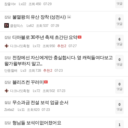
댓글
참좋아v
Lv.22
조회 450
07-29
불멸왕의 유산 장착 (성전사)
잡담
0
댓글
클럽믹스
Lv.62
조회 537
07-29
디아블로 30주년 축제 초간단 요약
잡담
6
댓글
다크나잇흑형
Lv.72
조회 950
추천 2
07-27
전장에선 자신에게만 충실합시다. 옆 캐릭들여다보고
잡담
0
왈가왈부하지 말고,,
댓글
단풍할배
Lv.3
조회 728
추천 2
07-23
블리즈컨 꾸러미
잡담
0
댓글
다크나잇흑형
Lv.72
조회 502
07-23
무소과금 전설 보석 업글 순서
질답
0
댓글
Zorba2
Lv.11
조회 620
07-23
형님들 보석이없어졌어요
잡담
1