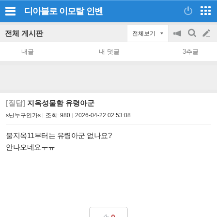
디아블로 이모탈
인벤
전체 게시판
전체보기
공
검
글
지
색
내글
내 댓글
3추글
on/off
쓰
기
[질답]
지옥성물함 유령아군
s난누구인가s
조회:
980
2026-04-22 02:53:08
불지옥11부터는 유령아군 없나요?
안나오네요ㅜㅠ