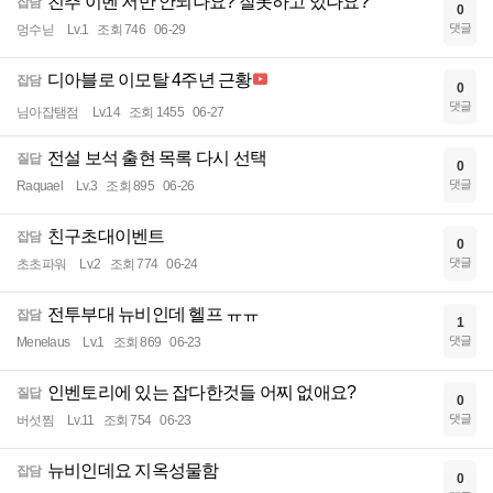
친추 이벤 저만 안되나요? 잘못하고 있나요?
잡담
0
댓글
멍수닏
Lv.1
조회 746
06-29
디아블로 이모탈 4주년 근황
잡담
0
댓글
님아잡탬점
Lv.14
조회 1455
06-27
전설 보석 출현 목록 다시 선택
질답
0
댓글
Raquael
Lv.3
조회 895
06-26
친구초대이벤트
잡담
0
댓글
초초파워
Lv.2
조회 774
06-24
전투부대 뉴비인데 헬프 ㅠㅠ
잡담
1
댓글
Menelaus
Lv.1
조회 869
06-23
인벤토리에 있는 잡다한것들 어찌 없애요?
질답
0
댓글
버섯찜
Lv.11
조회 754
06-23
뉴비인데요 지옥성물함
잡담
0