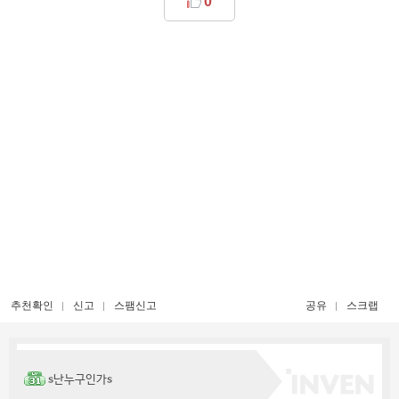
0
추천확인
신고
스팸신고
공유
스크랩
s난누구인가s