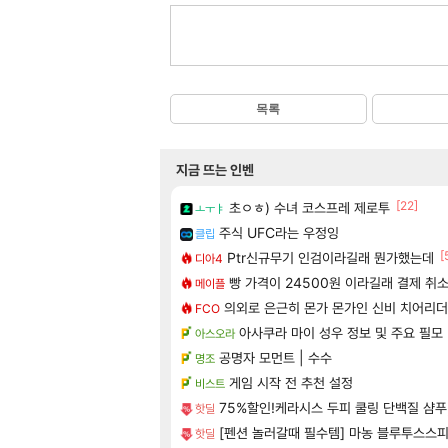
목록
지금 뜨는 인벤
[22]
초ㅇㅎ) 수녀 코스프레 제로투
ㅗㅜㅑ
주식 UFC라는 우정잉
클립
[
Ptr신규무기 인검이라길래 뭔가했는데
디아4
빵 가격이 24500원 이라길래 결제 취
메이플
의외로 은근히 몬가 몬가인 신비 치어리더
FCO
아사쿠라 마이 성우 정보 및 주요 필모
아스오라
공명자 모먼트 | 수수
명조
게임 시작 전 추천 설정
비스트
75%할인!케라시스 두피 쿨링 단백질 샴푸, 
핫딜
[펜션 놀러갈때 필수템] 마농 블루투스스피
핫딜