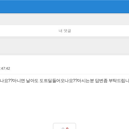
내 댓글
:47:42
나요??아니면 날아도 도트딜들어오나요??아시는분 답변좀 부탁드립