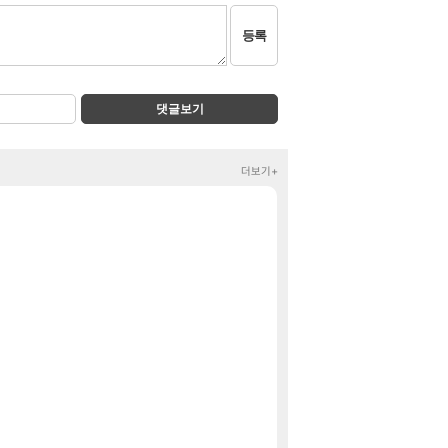
등록
댓글보기
더보기+
룩삼 니니 초대석 
정보
FC온 호날두보고 
클립
저보다 더 한 분
디아4
Ssf 정의를 내려
디아4
너넨 대난 함부로 가
로아
레벨업 능력치와
비스트
쿠를 먼저 보내서
비스트
라이자 AI 채팅 R
섭컬겜
77%할인!에브리워터
핫딜
76%특가!블라우풍
핫딜