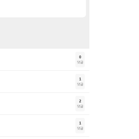
그랑블루 판타지 리링크
특가
마블 스파이더맨 2 디지
특가
0
댓글
1
댓글
2
댓글
1
댓글