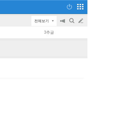
전체보기
공
검
글
지
색
3추글
on/off
쓰
기
니