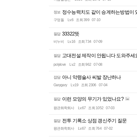
정수능력치도 같이 승계하는방법이 
정보
구멍돌
Lv.6
조회 399
07-10
33322뜻
질답
비누비
Lv.16
조회 734
07-09
고대전설 제작이 안됩니다 도와주세
질답
polylove
Lv.2
조회 962
07-08
아니 악령술사 씨발 장난하나
잡담
Garygary
Lv.19
조회 2306
07-04
이런 모양의 무기가 있었나요?
질답
왕관화학회사
Lv.67
조회 1052
07-03
전투 기록소 상점 갱신주기 질문
질답
왕관화학회사
Lv.67
조회 764
07-02