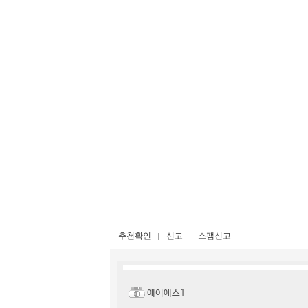
추천확인
신고
스팸신고
에이에스1