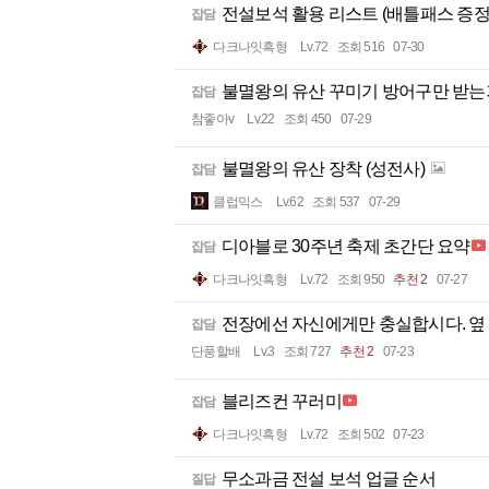
전설보석 활용 리스트 (배틀패스 증정
잡담
다크나잇흑형
Lv.72
조회 516
07-30
불멸왕의 유산 꾸미기 방어구만 받는
잡담
참좋아v
Lv.22
조회 450
07-29
불멸왕의 유산 장착 (성전사)
잡담
클럽믹스
Lv.62
조회 537
07-29
디아블로 30주년 축제 초간단 요약
잡담
다크나잇흑형
Lv.72
조회 950
추천 2
07-27
전장에선 자신에게만 충실합시다. 옆
잡담
단풍할배
Lv.3
조회 727
추천 2
07-23
블리즈컨 꾸러미
잡담
다크나잇흑형
Lv.72
조회 502
07-23
무소과금 전설 보석 업글 순서
질답