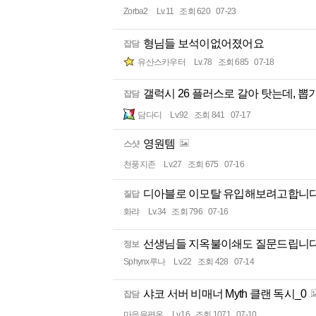
Zorba2
Lv.11
조회 620
07-23
형님들 보석이없어졌어요
잡담
유산스카우터
Lv.78
조회 685
07-18
갤럭시 26 플러스로 갈아 탓는데, 뽑
잡담
담다디
Lv.92
조회 841
07-17
영원템
스샷
천풍지존
Lv.27
조회 675
07-16
디아블로 이모탈 유입해보려고합니다
질답
화랴
Lv.34
조회 796
07-16
선생님들 지옥불이쇄도 질문드립니
정보
Sphynx루나
Lv.22
조회 428
07-14
샤코 서버 비매너 Myth 클랜 독시_0
잡담
마음을평온
Lv.16
조회 1071
07-10