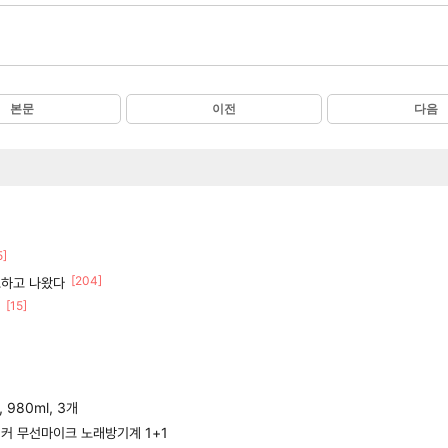
본문
이전
다음
5]
[204]
소하고 나왔다
[15]
980ml, 3개
커 무선마이크 노래방기계 1+1