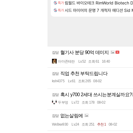
림월드 바이오테크 RimWorld Biotech 
특가
시드 마이어의 문명 7 개척자 에디션 Sid Meier'
특가
혈기사 분당 90억 데미지
잡담
아마존테란
Lv.52
조회 61
16:40
직업 추천 부탁드립니다
잡담
ksh4375
Lv.61
조회 265
08-02
혹시 y700 2세대 쓰시는분계실까요
잡담
두부멍
Lv.72
조회 178
08-02
없는살림에
잡담
Wx8xw930
Lv.24
조회 251
추천 1
08-02