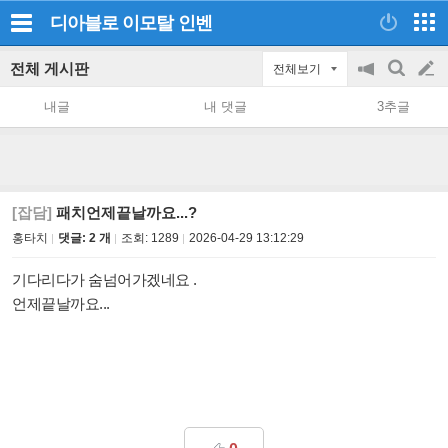
디아블로 이모탈
인벤
전체 게시판
전체보기
공
검
글
지
색
내글
내 댓글
3추글
on/off
쓰
기
[잡담]
패치언제끝날까요...?
홍타치
댓글: 2 개
조회:
1289
2026-04-29 13:12:29
기다리다가 숨넘어가겠네요 .
언제끝날까요...