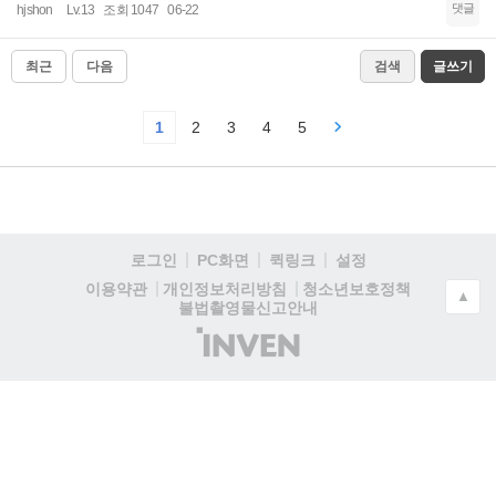
댓글
hjshon
Lv.13
조회 1047
06-22
최근
다음
검색
글쓰기
1
2
3
4
5
로그인
PC화면
퀵링크
설정
청소년보호정책
이용약관
개인정보처리방침
▲
불법촬영물신고안내
(주)
인
벤