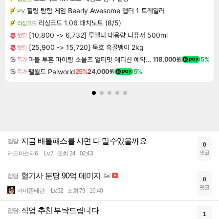
힐링 탐험 게임 Bearly Awesome 챕터 1 트레일러
PV
리싱크드 1.06 패치노트 (8/5)
리싱크드
[10,800 -> 6,732] 루엘디 대용량 디퓨저 500ml
핫딜
[25,900 -> 15,720] 묵호 흑골뱅이 2kg
핫딜
마블 투혼 파이팅 소울즈 얼티밋 에디션 예약구매 MARVEL Tokon Fighting Souls Ultimate Edition Pre-Purchase
118,000원
5%
특가
팰월드 Palworld
25%
24,000원
5%
특가
지금 배틀패스를 사면 다 밀수있을까요
질답
0
댓글
카드마스터6
Lv.7
조회 24
02:43
혈기사 분당 90억 데미지
잡담
0
댓글
아마존테란
Lv.52
조회 79
16:40
직업 추천 부탁드립니다
잡담
1