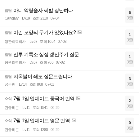
아니 악령술사 씨발 장난하나
잡담
6
댓글
Garygary
Lv.19
조회 2310
07-04
이런 모양의 무기가 있었나요?
질답
1
댓글
왕관화학회사
Lv.67
조회 1054
07-03
전투 기록소 상점 갱신주기 질문
질답
1
댓글
왕관화학회사
Lv.67
조회 766
07-02
지옥불이 쇄도 질문드립니다
질답
3
댓글
궁굼맨
Lv.14
조회 868
07-01
7월 1일 업데이트 중국어 번역
소식
2
댓글
칸츄리콘
Lv.11
조회 1541
06-29
7월 1일 업데이트 영문 번역
소식
0
댓글
칸츄리콘
Lv.11
조회 1280
06-29