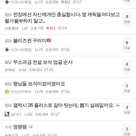
댓글
다크나잇흑형
Lv.72
조회 956
추천 2
07-27
전장에선 자신에게만 충실합시다. 옆 캐릭들여다보고
잡담
0
왈가왈부하지 말고,,
댓글
단풍할배
Lv.3
조회 735
추천 2
07-23
블리즈컨 꾸러미
잡담
0
댓글
다크나잇흑형
Lv.72
조회 507
07-23
무소과금 전설 보석 업글 순서
질답
0
댓글
Zorba2
Lv.11
조회 624
07-23
형님들 보석이없어졌어요
잡담
1
댓글
유산스카우터
Lv.78
조회 694
07-18
갤럭시 26 플러스로 갈아 탓는데, 뽑기 실패일까요.
잡담
3
댓글
담다디
Lv.92
조회 844
07-17
영원템
스샷
1
댓글
천풍지존
Lv.27
조회 678
07-16