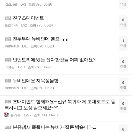
댓글
Raquael
Lv.3
조회 896
06-26
친구초대이벤트
잡담
0
댓글
초초파워
Lv.2
조회 775
06-24
전투부대 뉴비인데 헬프 ㅠㅠ
잡담
1
댓글
Menelaus
Lv.1
조회 870
06-23
인벤토리에 있는 잡다한것들 어찌 없애요?
질답
0
댓글
버섯찜
Lv.11
조회 755
06-23
뉴비인데요 지옥성물함
잡담
0
댓글
Menelaus
Lv.1
조회 850
06-23
초대이벤트 함께해요~ 신규 복귀자 제 초대코드로 등
잡담
0
록하시고 보상 받으세요~^^
댓글
폴리폼
Lv.77
조회 730
06-23
분유냄새 폴폴나는 뉴비가 질문 박습니다...
질답
6