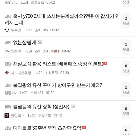
댓글
ksh4375
Lv.61
조회 272
08-02
혹시 y700 2세대 쓰시는분계실까요?전원이 갑자기 안
잡담
2
켜지는데
댓글
두부멍
Lv.72
조회 185
08-02
없는살림에
잡담
1
댓글
Wx8xw930
Lv.24
조회 258
추천 1
08-02
전설보석 활용 리스트 (배틀패스 증정 이벤트)
잡담
0
댓글
다크나잇흑형
Lv.72
조회 523
07-30
불멸왕의 유산 꾸미기 방어구만 받는거에요?
잡담
1
댓글
참좋아v
Lv.22
조회 454
07-29
불멸왕의 유산 장착 (성전사)
잡담
0
댓글
클럽믹스
Lv.62
조회 540
07-29
디아블로 30주년 축제 초간단 요약
잡담
6