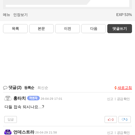
메뉴
인장보기
EXP 53%
목록
본문
이전
다음
댓글쓰기
댓글
(2)
등록순
|
최신순
새로고침
홍타치
26-04-29 17:01
신고
|
공감 확인
다들 접속 되시나요...?
답글
0
0
언데스트라
26-04-29 21:58
신고
|
공감 확인