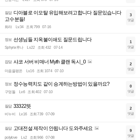
디아블로 이모탈 유입해보려고합니다 질문있습니다
질답
3
고수분들!
댓글
화랴
Lv.34
조회 799
07-16
선생님들 지옥불이쇄도 질문드립니다
정보
1
댓글
Sphynx루나
Lv.22
조회 432
07-14
샤코 서버 비매너 Myth 클랜 독시_0
잡담
2
댓글
마음을평온
Lv.16
조회 1074
07-10
정수능력치도 같이 승계하는방법이 있을까요?
정보
0
댓글
구멍돌
Lv.6
조회 402
07-10
33322뜻
질답
2
댓글
비누비
Lv.16
조회 739
07-09
고대전설 제작이 안됩니다 도와주세요
질답
9
댓글
polylove
Lv.2
조회 966
07-08