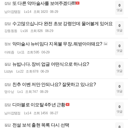
또 다른 악마술사를 보여주겠다!!!!
잡담
0
댓글
님아잡탬점
Lv.14
조회 1620
06-29
수고많으십니다 완전 초보 강령인데 물어볼게 있어요
잡담
0
댓글
강동동동
Lv.16
조회 826
06-29
악마술사 뉴비임다 지옥불 무장..뭐받아야돼요?
정보
0
댓글
이레즘
Lv.11
조회 595
06-29
뉴빕니다. 장비 업글 어떤식으로 하나요?
질답
0
댓글
Lizzys
Lv.22
조회 678
06-29
친추 이벤 저만 안되나요? 잘못하고 있나요?
잡담
0
댓글
멍수닏
Lv.1
조회 747
06-29
디아블로 이모탈 4주년 근황
잡담
0
댓글
님아잡탬점
Lv.14
조회 1456
06-27
전설 보석 출현 목록 다시 선택
질답
0