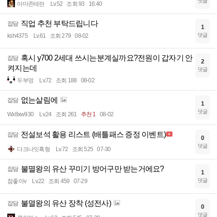
댓글
아마존테란
Lv.52
조회 93
16:40
직업 추천 부탁드립니다
잡담
1
댓글
ksh4375
Lv.61
조회 279
08-02
혹시 y700 2세대 쓰시는분계실까요?전원이 갑자기 안
잡담
2
켜지는데
댓글
두부멍
Lv.72
조회 188
08-02
없는살림에
잡담
1
댓글
Wx8xw930
Lv.24
조회 261
추천 1
08-02
전설보석 활용 리스트 (배틀패스 증정 이벤트)
잡담
0
댓글
다크나잇흑형
Lv.72
조회 525
07-30
불멸왕의 유산 꾸미기 방어구만 받는거에요?
잡담
1
댓글
참좋아v
Lv.22
조회 459
07-29
불멸왕의 유산 장착 (성전사)
잡담
0
댓글