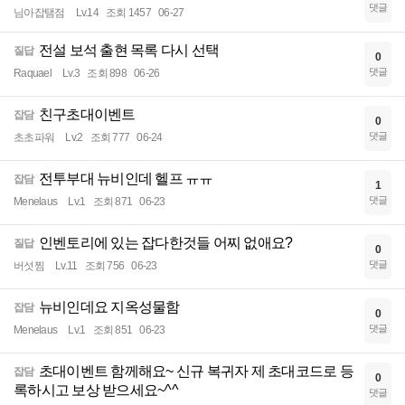
댓글
님아잡탬점
Lv.14
조회 1457
06-27
전설 보석 출현 목록 다시 선택
질답
0
댓글
Raquael
Lv.3
조회 898
06-26
친구초대이벤트
잡담
0
댓글
초초파워
Lv.2
조회 777
06-24
전투부대 뉴비인데 헬프 ㅠㅠ
잡담
1
댓글
Menelaus
Lv.1
조회 871
06-23
인벤토리에 있는 잡다한것들 어찌 없애요?
질답
0
댓글
버섯찜
Lv.11
조회 756
06-23
뉴비인데요 지옥성물함
잡담
0
댓글
Menelaus
Lv.1
조회 851
06-23
초대이벤트 함께해요~ 신규 복귀자 제 초대코드로 등
잡담
0
록하시고 보상 받으세요~^^
댓글