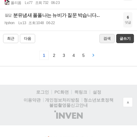
폴리폼
Lv.77
조회 732
06-23
분유냄새 폴폴나는 뉴비가 질문 박습니다...
질답
6
댓글
hjshon
Lv.13
조회 1048
06-22
최근
다음
검색
글쓰기
1
2
3
4
5
로그인
PC화면
퀵링크
설정
청소년보호정책
이용약관
개인정보처리방침
▲
불법촬영물신고안내
(주)
인
벤