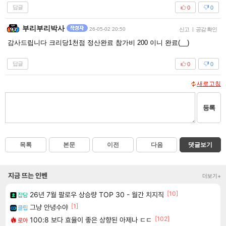
답글
0
0
부리부리박사
26-05-02 20:50
신고
|
공감 확인
감사드립니다 크리당1천점 정산완료 참가비 200 이니 완료(__)
답글
0
0
새로고침
등록
목록
본문
이전
다음
댓글보기
지금 뜨는 인벤
더보기+
[10]
26년 7월 팔로우 상승량 TOP 30 - 월간 치지직
잡담
[1]
그냥 안녕수야
클립
[102]
100:8 보다 효율이 좋은 상향된 아제나 ㄷㄷ
로아