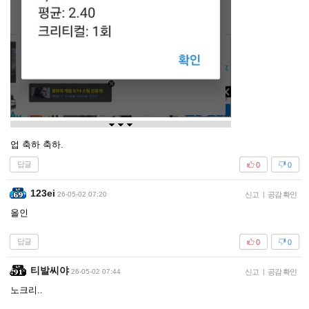
업 축하 축하.
답글
0
0
123ei
26-05-02 07:20
신고
|
공감 확인
올인
답글
0
0
티발씨야
26-05-02 07:44
신고
|
공감 확인
노크리..