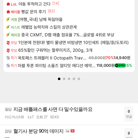
[14]
야동 투척하고 간다
LoL
[83]
빵값 문의 후기
메이플
[여행_국내] 남해 독일마을
여행
레벨업 능력치와 스킬의 상관관계
비스트
중국 CXMT, D램 매출 점유율 7%…글로벌 4위로 부상
해외겜
1인분에 천원대! 별미 물냉면 비빔냉면 10인세트 (메밀/칡/도토리)
핫딜
65%할인 구워먹는 할루미치즈, 200g, 3개
핫딜
옥토패스 트래블러 II Octopath Traveler II
49,800원
70%
14,940원
특가
마블 투혼 파이팅 소울즈 얼티밋 에디션 예약구매 MARVEL Tokon Fighting Souls Ultimate Edition Pre-Purchase
118,000원
5%
특가
지금 배틀패스를 사면 다 밀수있을까요
질답
0
댓글
카드마스터6
Lv.7
조회 27
02:43
혈기사 분당 90억 데미지
잡담
0