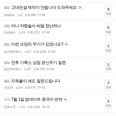
고대전설 제작이 안됩니다 도와주세요
질답
9
댓글
polylove
Lv.2
조회 968
07-08
아니 악령술사 씨발 장난하나
잡담
6
댓글
Garygary
Lv.19
조회 2312
07-04
이런 모양의 무기가 있었나요?
질답
1
댓글
왕관화학회사
Lv.67
조회 1056
07-03
전투 기록소 상점 갱신주기 질문
질답
1
댓글
왕관화학회사
Lv.67
조회 768
07-02
지옥불이 쇄도 질문드립니다
질답
3
댓글
궁굼맨
Lv.14
조회 870
07-01
7월 1일 업데이트 중국어 번역
소식
2
댓글
칸츄리콘
Lv.11
조회 1543
06-29