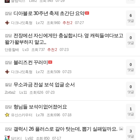
클럽믹스
Lv.62
조회 545
07-29
디아블로 30주년 축제 초간단 요약
잡담
6
댓글
다크나잇흑형
Lv.72
조회 960
추천 2
07-27
전장에선 자신에게만 충실합시다. 옆 캐릭들여다보고
잡담
0
왈가왈부하지 말고,,
댓글
단풍할배
Lv.3
조회 737
추천 2
07-23
블리즈컨 꾸러미
잡담
0
댓글
다크나잇흑형
Lv.72
조회 509
07-23
무소과금 전설 보석 업글 순서
질답
0
댓글
Zorba2
Lv.11
조회 626
07-23
형님들 보석이없어졌어요
잡담
1
댓글
유산스카우터
Lv.78
조회 696
07-18
갤럭시 26 플러스로 갈아 탓는데, 뽑기 실패일까요.
잡담
3
댓글
담다디
Lv.92
조회 850
07-17