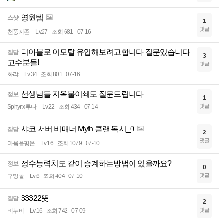
영원템
스샷
1
댓글
천풍지존
Lv.27
조회 681
07-16
디아블로 이모탈 유입해보려고합니다 질문있습니다
질답
3
고수분들!
댓글
화랴
Lv.34
조회 801
07-16
선생님들 지옥불이쇄도 질문드립니다
정보
1
댓글
Sphynx루나
Lv.22
조회 434
07-14
샤코 서버 비매너 Myth 클랜 독시_0
잡담
2
댓글
마음을평온
Lv.16
조회 1079
07-10
정수능력치도 같이 승계하는방법이 있을까요?
정보
0
댓글
구멍돌
Lv.6
조회 404
07-10
33322뜻
질답
2
댓글
비누비
Lv.16
조회 742
07-09