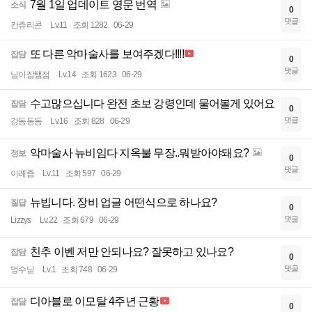
7월 1일 업데이트 영문 번역
소식
0
댓글
칸츄리콘
Lv.11
조회 1282
06-29
또 다른 악마술사를 보여주겠다!!!!
잡담
0
댓글
님아잡탬점
Lv.14
조회 1623
06-29
수고많으십니다 완전 초보 강령인데 물어볼게 있어요
잡담
0
댓글
강동동동
Lv.16
조회 828
06-29
악마술사 뉴비임다 지옥불 무장..뭐받아야돼요?
정보
0
댓글
이레즘
Lv.11
조회 597
06-29
뉴빕니다. 장비 업글 어떤식으로 하나요?
질답
0
댓글
Lizzys
Lv.22
조회 679
06-29
친추 이벤 저만 안되나요? 잘못하고 있나요?
잡담
0
댓글
멍수닏
Lv.1
조회 748
06-29
디아블로 이모탈 4주년 근황
잡담
0