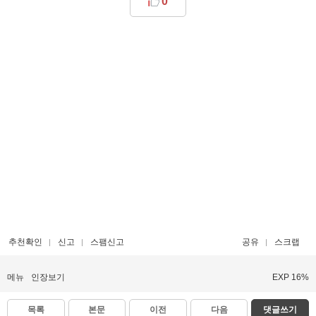
0
추천확인
신고
스팸신고
공유
스크랩
메뉴
인장보기
EXP 16%
목록
본문
이전
다음
댓글쓰기