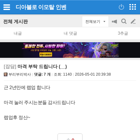
디아블로 이모탈
인벤
전체 게시판
전체보기
공
검
글
지
색
내글
내 댓글
3추글
on/off
쓰
기
[잡담]
마격 부탁 드립니다 (__)
부리부리박사
댓글: 7 개
조회:
1140
2026-05-01 20:39:38
근 2년만에 랩업 합니다
마격 눌러 주시는분들 감사드립니다
랩업후 정산~