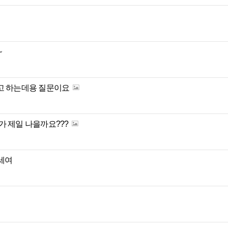
~
고 하는데용 질문이요
 제일 나을까요???
세여