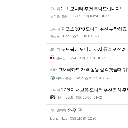
21:9 모니터 추천 부탁드립니다!
모니터
꿈꾸는작은새
Lv.73
조회 10661
01-22
지포스 3070 모니터 추천 부탁해요
모니터
휴란드
Lv.20
조회 11193
01-22
노트북에 모니터 사서 듀얼로 쓰려
모니터
전투견
Lv.44
조회 10718
01-22
그래픽카드 가격 성능 생각했을때 뭐가
기타
덕배와홀란
Lv.52
조회 14454
01-06
27인치 서브용 모니터 추천좀 해주
모니터
치치
Lv.88
조회 11416
01-02
와우
게이밍체어
Iodine
Lv.5
조회 11088
12-30