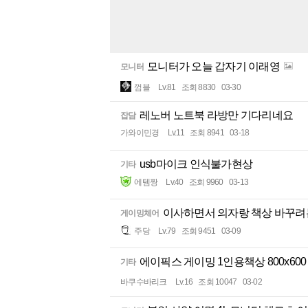
모니터가 오늘 갑자기 이래영
모니터
껌블
Lv.81
조회 8830
03-30
레노버 노트북 라방만 기다리네요
잡담
가와이민경
Lv.11
조회 8941
03-18
usb마이크 인식불가현상
기타
에템짱
Lv.40
조회 9960
03-13
이사하면서 의자랑 책상 바꾸
게이밍체어
주당
Lv.79
조회 9451
03-09
에이픽스 게이밍 1인용책상 800x600
기타
바쿠수바리크
Lv.16
조회 10047
03-02