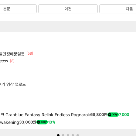
본문
이전
다음
[58]
 불안정때문일듯
[8]
???
후기 영상 업로드
nblue Fantasy Relink Endless Ragnarok
66,800원
7,000
wakening
33,000원
10%