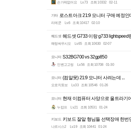
손가락없어요
Lv.73
조회 10332
02-11
로스트아크 21:9 모니터 구매 예정인
기타
리에쿤
Lv.6
조회 10417
02-10
헤드셋 G733 이랑 g733 lightspeed
헤드셋
해랑싸우시오
Lv.65
조회 10630
02-07
S32BG700 vs 32gp850
모니터
인벤고고씽
Lv.56
조회 10708
01-30
(컴알못) 21:9 모니터 사려는데 ...
모니터
오로치돗보
Lv.33
조회 10546
01-26
현재 이컴퓨터 사양으로 울트라기어3
모니터
누캄프
Lv.21
조회 10531
01-24
키보드 잘알 형님들 선택장애 한번만
키보드
나르시스2
Lv.19
조회 10441
01-24