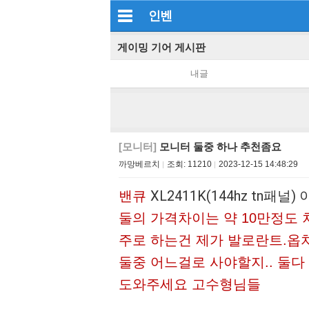
인벤
게이밍 기어 게시판
내글
[모니터]
모니터 둘중 하나 추천좀요
까망베르치
조회:
11210
2023-12-15 14:48:29
XL2411K(144hz tn패널)
밴큐
둘의 가격차이는 약 10만정도
주로 하는건 제가 발로란트.옵
둘중 어느걸로 사야할지.. 둘
도와주세요 고수형님들