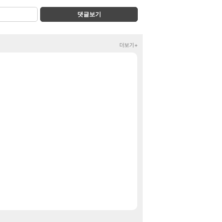
댓글보기
더보기+
봉누도2 두 번째 티
클립
주식 UFC라는 우
클립
재학이형도 결국.
로아
아니 뭔 샤타 안
메이플
근뎀 300 달성
리니지M
FF7 외전 세계관
해외겜
캐릭터 소개 -
아스오라
60프레임 나오
레퀴엠
요거프레소 카페라떼
핫딜
연세우유 프로틴 19
핫딜
나 혼자만 레벨업 어라
특가
그랑블루 판타지 리링크
특가