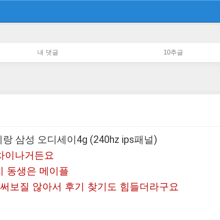
내 댓글
10추글
 이랑 삼성 오디세이4g (240hz ips패널)
 차이나거든요
치 동생은 메이플
다 써보질 않아서 후기 찾기도 힘들더라구요