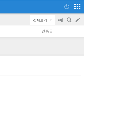
전체보기
공
검
글
지
색
인증글
on/off
쓰
기