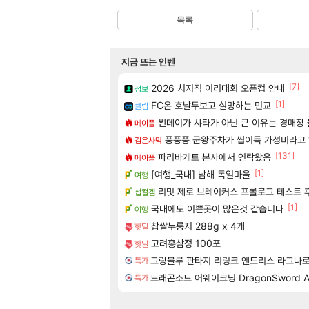
목록
지금 뜨는 인벤
[7]
2026 치지직 이리대회 오픈컵 안내
정보
[1]
FC온 호날두보고 실망하는 민교
클립
썬데이가 샤타가 아닌 큰 이유는 경매장
메이플
풍풍풍 군왕주차가 씹이득 가성비라고 ?
검은사막
[131]
파리바게트 본사에서 연락왔음
메이플
[1]
[여행_국내] 남해 독일마을
여행
리밋 제로 브레이커스 프롤로그 테스트 
섭컬겜
[1]
국내에도 이쁜곳이 많은것 같습니다
여행
찹쌀누룽지 288g x 4개
핫딜
고려홍삼정 100포
핫딜
그랑블루 판타지 리링크 엔드리스 라그나로크 Gra
특가
드래곤소드 어웨이크닝 DragonSword A
특가