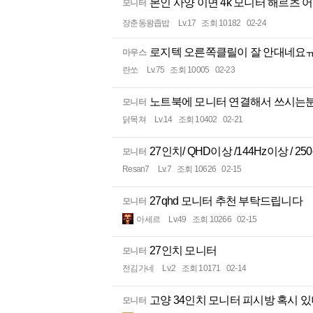
본인 사양 이면 4k 모니터 해르
모니터
장춘동왕좁밥
Lv.17
조회 10182
02-24
로지텍 오른쪽클릴이 잘 안대네요
마우스
란쏘
Lv.75
조회 10005
02-23
노트북에 모니터 연결해서 쓰시는
모니터
닭목쳐
Lv.14
조회 10402
02-21
27인치/ QHD이상 /144Hz이상 / 2
모니터
Resan7
Lv.7
조회 10626
02-15
27qhd 모니터 추천 부탁드립니다
모니터
아세르
Lv.49
조회 10266
02-15
27인치 모니터
모니터
전김가네
Lv.2
조회 10171
02-14
고양 34인치 모니터 피시방 혹시 
모니터