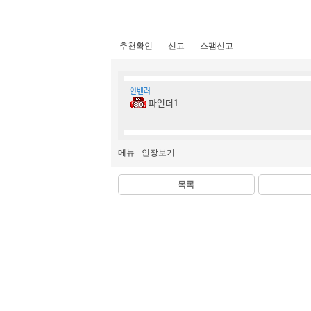
추천확인
신고
스팸신고
인벤러
파인더1
메뉴
인장보기
목록