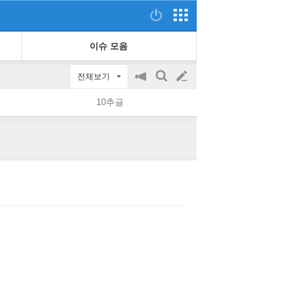
이슈 모음
전체보기
공
검
글
지
색
10추글
on/off
쓰
기