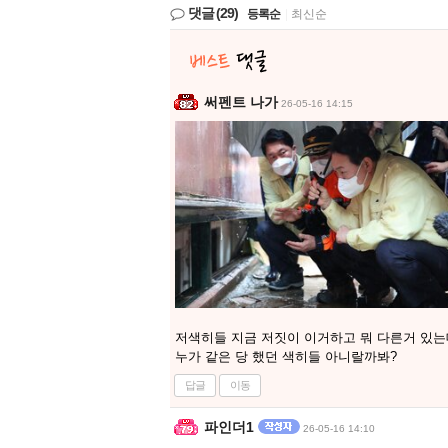
댓글
(29)
등록순
|
최신순
써펜트 나가
26-05-16 14:15
저색히들 지금 저짓이 이거하고 뭐 다른거 있는
누가 같은 당 했던 색히들 아니랄까봐?
답글
이동
파인더1
26-05-16 14:10