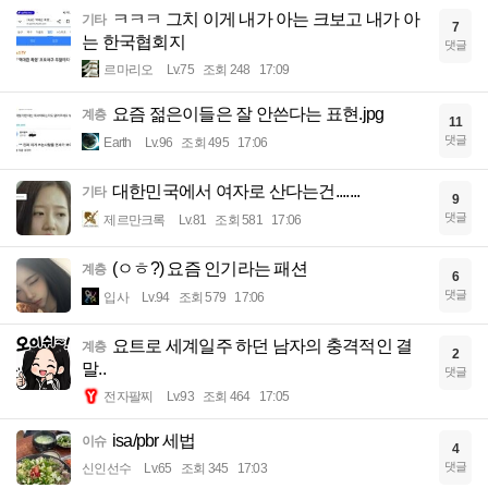
ㅋㅋㅋ 그치 이게 내가 아는 크보고 내가 아
기타
7
는 한국협회지
댓글
르마리오
Lv.75
조회 248
17:09
요즘 젊은이들은 잘 안쓴다는 표현.jpg
계층
11
댓글
Earth
Lv.96
조회 495
17:06
대한민국에서 여자로 산다는건.......
기타
9
댓글
제르만크록
Lv.81
조회 581
17:06
(ㅇㅎ?) 요즘 인기라는 패션
계층
6
댓글
입사
Lv.94
조회 579
17:06
요트로 세계일주 하던 남자의 충격적인 결
계층
2
말..
댓글
전자팔찌
Lv.93
조회 464
17:05
isa/pbr 세법
이슈
4
댓글
신인선수
Lv.65
조회 345
17:03