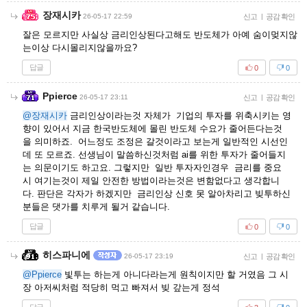
장재시카
26-05-17 22:59
신고
|
공감 확인
잘은 모르지만 사실상 금리인상된다고해도 반도체가 아예 숨이멎지않
는이상 다시몰리지않을까요?
답글
0
0
Ppierce
26-05-17 23:11
신고
|
공감 확인
@장재시카
금리인상이라는것 자체가 기업의 투자를 위축시키는 영
향이 있어서 지금 한국반도체에 몰린 반도체 수요가 줄어든다는것
을 의미하죠. 어느정도 조정은 갈것이라고 보는게 일반적인 시선인
데 또 모르죠. 선생님이 말씀하신것처럼 ai를 위한 투자가 줄어들지
는 의문이기도 하고요. 그렇지만 일반 투자자인경우 금리를 중요
시 여기는것이 제일 안전한 방법이라는것은 변함없다고 생각합니
다. 판단은 각자가 하겠지만 금리인상 신호 못 알아차리고 빚투하신
분들은 댓가를 치루게 될거 같습니다.
답글
0
0
히스파니에
26-05-17 23:19
신고
|
공감 확인
@Ppierce
빛투는 하는게 아니다라는게 원칙이지만 할 거였음 그 시
장 아저씨처럼 적당히 먹고 빠져서 빚 갚는게 정석