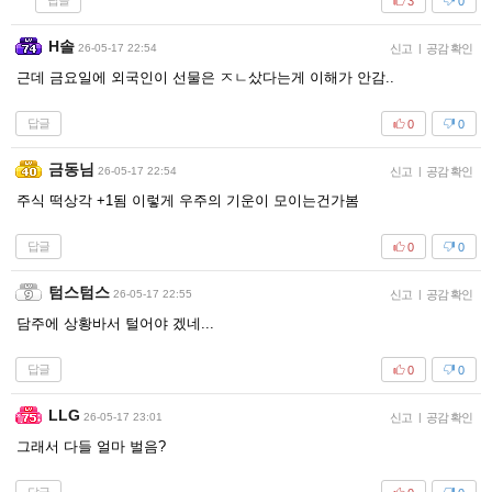
답글
3
0
H솔
26-05-17 22:54
신고
|
공감 확인
근데 금요일에 외국인이 선물은 ㅈㄴ샀다는게 이해가 안감..
답글
0
0
금동님
26-05-17 22:54
신고
|
공감 확인
주식 떡상각 +1됨 이렇게 우주의 기운이 모이는건가봄
답글
0
0
텀스텀스
26-05-17 22:55
신고
|
공감 확인
담주에 상황바서 털어야 겠네...
답글
0
0
LLG
26-05-17 23:01
신고
|
공감 확인
그래서 다들 얼마 벌음?