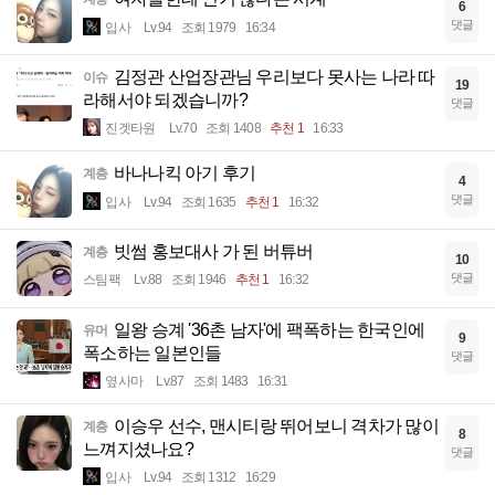
6
댓글
입사
Lv.94
조회 1979
16:34
김정관 산업장관님 우리보다 못사는 나라 따
이슈
19
라해서야 되겠습니까?
댓글
진겟타원
Lv.70
조회 1408
추천 1
16:33
바나나킥 아기 후기
계층
4
댓글
입사
Lv.94
조회 1635
추천 1
16:32
빗썸 홍보대사 가 된 버튜버
계층
10
댓글
스팀팩
Lv.88
조회 1946
추천 1
16:32
일왕 승계 '36촌 남자'에 팩폭하는 한국인에
유머
9
폭소하는 일본인들
댓글
옆사마
Lv.87
조회 1483
16:31
이승우 선수, 맨시티랑 뛰어보니 격차가 많이
계층
8
느껴지셨나요?
댓글
입사
Lv.94
조회 1312
16:29