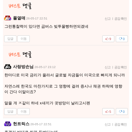
풀열매
26-05-17 22:51
신고
|
공감 확인
그런통찰력이 있다면 곱버스 빚투몰빵하면되겠네
답글
이동
9
0
사랑방손님
26-05-17 23:12
신고
|
공감 확인
한마디로 미국 금리가 올라서 글로벌 자금들이 미국으로 빠지게 되니까
자연스레 한국도 마찬가지로 그 영향에 걸려 증시나 채권 하락에 영향
이 간다 이말이죠?
말을 개 ㅈ같이 하네 x새끼가 귓방망이 날리고시펜
답글
이동
5
0
헌트릭스
26-05-17 22:51
신고
|
공감 확인