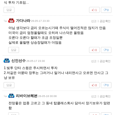
식 투자 기초임...
답글
1
0
가다나라
26-05-17 23:30
신고
|
공감 확인
아님 생각보다 금리 오르는시기때 주식이 떨어진적은 많지가 안음
미국이 금리 엄청올릴때도 오히려 나스닥은 올랐음
오른다 오른다 할때가 조금 조정일뿐
실제로 올릴땐 상승장일때가 더많음
답글
0
0
신인선수
26-05-17 23:30
신고
|
공감 확인
1.빚투 단타 스윙은 주시하면서 투자
2.저같은 아묻따 장투는 그러거나 말거나 내리면사고 오르면 안사고 그
냥 보유
답글
0
0
리바이브헤븐
26-05-18 00:08
신고
|
공감 확인
전망좋은 업종 고르고 그 동네 탑클래스회사 담아서 장기보유가 맘편
함