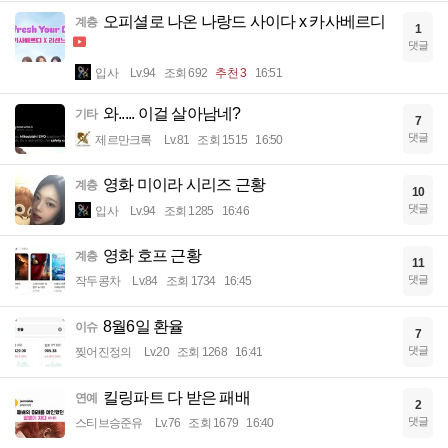
오피셜로 나온 나랑드 사이다 x 카사베르디
계층
1
댓글
입사
Lv.94
조회 692
추천 3
16:51
와..... 이걸 살아남네?
기타
7
댓글
제르만크록
Lv.81
조회 1515
16:50
영화 미이라 시리즈 근황
계층
10
댓글
입사
Lv.94
조회 1285
16:46
영화 호프 근황
계층
11
댓글
작두콩차
Lv.84
조회 1734
16:45
8월6일 환율
이슈
7
댓글
찢어진정의
Lv.20
조회 1268
16:41
킬링파트 다 받은 패배
연예
2
댓글
스티브승준유
Lv.76
조회 1679
16:40