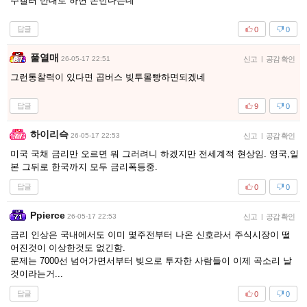
주갤러 반대로 하면 돈번다는데
답글
0
0
풀열매
26-05-17 22:51
신고
|
공감 확인
그런통찰력이 있다면 곱버스 빚투몰빵하면되겠네
답글
9
0
하이리슥
26-05-17 22:53
신고
|
공감 확인
미국 국채 금리만 오르면 뭐 그러려니 하겠지만 전세계적 현상임. 영국,일
본 그뒤로 한국까지 모두 금리폭등중.
답글
0
0
Ppierce
26-05-17 22:53
신고
|
공감 확인
금리 인상은 국내에서도 이미 몇주전부터 나온 신호라서 주식시장이 떨
어진것이 이상한것도 없긴함.
문제는 7000선 넘어가면서부터 빚으로 투자한 사람들이 이제 곡소리 날
것이라는거...
답글
0
0