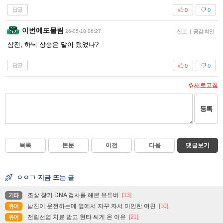
답글
0
0
이번에또물림
26-05-18 06:27
신고
|
공감 확인
삼전, 하닉 상승은 말이 됐었나?
답글
0
0
새로고침
등록
목록
본문
이전
다음
댓글보기
ㅇㅇㄱ 지금 뜨는 글
조상 찾기 DNA 검사를 해본 유튜버
[13]
기타
남친이 운전하는데 옆에서 자꾸 자서 미안한 여친
[10]
유머
전립선염 치료 받고 현타 씨게 온 이유
[21]
유머