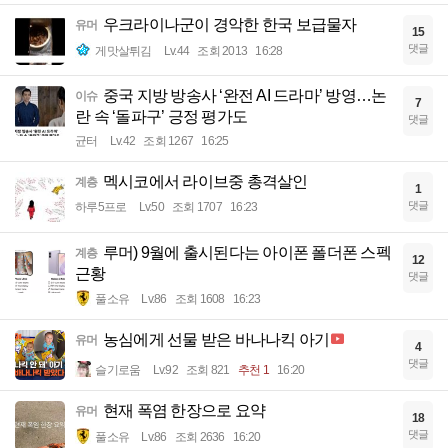
우크라이나군이 경악한 한국 보급물자
유머
15
댓글
게맛살튀김
Lv.44
조회 2013
16:28
중국 지방 방송사 ‘완전 AI 드라마’ 방영…논
이슈
7
란 속 ‘돌파구’ 긍정 평가도
댓글
균터
Lv.42
조회 1267
16:25
멕시코에서 라이브중 총격살인
계층
1
댓글
하루5프로
Lv.50
조회 1707
16:23
루머) 9월에 출시된다는 아이폰 폴더폰 스펙
계층
12
근황
댓글
풀소유
Lv.86
조회 1608
16:23
농심에게 선물 받은 바나나킥 아기
유머
4
댓글
슬기로움
Lv.92
조회 821
추천 1
16:20
현재 폭염 한장으로 요약
유머
18
댓글
풀소유
Lv.86
조회 2636
16:20