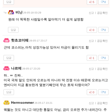
답글
5
0
비난
26-05-18 03:29
신고
|
공감 확인
원래 더 똑똑한 사람일수록 알아먹기 더 쉽게 설명함
답글
0
0
핫초코미떼
26-05-17 23:17
신고
|
공감 확인
근데 코스피는,아직 성장가능성 있어서 자금이 몰리기도 함
답글
1
0
나르메
26-05-17 23:20
신고
|
공감 확인
하.. ㅄ 진짜..
미국 국채 말도 안되게 오르는게 아니라 딱 전쟁 이슈 때문에 오르는거고
엔비디아 지금 횡보한게 몇분기째인데 무슨 호재 타령이여?
답글
0
0
Herrnsommer
26-05-17 23:21
신고
|
공감 확인
꿰뚫는 것도 아니고 대단한 통찰도 아님; 금리 오르면 주가 내려간다. 주