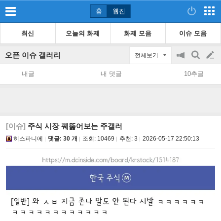
홈
웹진
최신
오늘의 화제
화제 모음
이슈 모음
오픈 이슈 갤러리
전체보기
공
검
글
지
색
내글
내 댓글
10추글
on/off
쓰
기
[이슈]
주식 시장 꿰뚫어보는 주갤러
히스파니에
댓글: 30 개
조회:
10469
추천:
3
2026-05-17 22:50:13