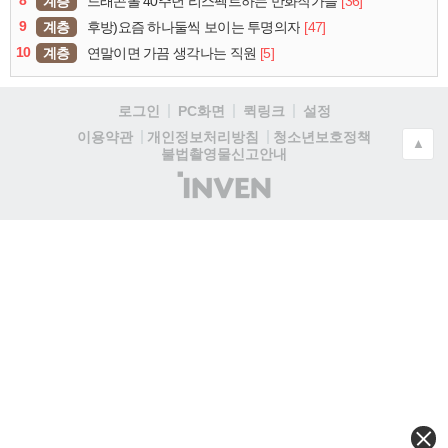
8
계층
[36]
드래곤볼 40주년 리스펙트하는 만화작가들
9
계층
[47]
후방)요즘 하나둘씩 보이는 투명의자
10
계층
[5]
연말이면 가끔 생각나는 직원
로그인
PC화면
퀵링크
설정
청소년보호정책
이용약관
개인정보처리방침
▲
불법촬영물신고안내
(주)
인
벤