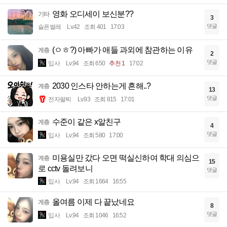
영화 오디세이 보신분??
기타
3
댓글
슬픈벌레
Lv.42
조회 401
17:03
(ㅇㅎ?) 아빠가 애들 과외에 참관하는 이유
계층
2
댓글
입사
Lv.94
조회 650
추천 1
17:02
2030 인스타 안하는게 흔해..?
계층
13
댓글
전자팔찌
Lv.93
조회 815
17:01
수준이 같은 x알친구
계층
4
댓글
입사
Lv.94
조회 580
17:00
미용실만 갔다 오면 떡실신하여 학대 의심으
계층
15
로 cctv 돌려보니
댓글
입사
Lv.94
조회 1664
16:55
올여름 이제 다 끝났네요
계층
8
댓글
입사
Lv.94
조회 1046
16:52