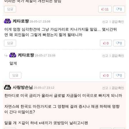
이라는 국가 체질이 개선되는 중임
답글
11
0
케타로쨩
26-05-17 23:06
신고
|
공감 확인
이게 엄청 심각한건데 그냥 가십거리로 지나가지들 말길... 몇시간뒤
면 왜 외인들이 그렇게 빠졌는지 할게 될테니까
답글
0
0
케타로쨩
26-05-17 23:06
신고
|
공감 확인
알게
답글
0
0
사랑방손님
26-05-17 23:12
신고
|
공감 확인
한마디로 미국 금리가 올라서 글로벌 자금들이 미국으로 빠지게 되니까
자연스레 한국도 마찬가지로 그 영향에 걸려 증시나 채권 하락에 영향
이 간다 이말이죠?
말을 개 ㅈ같이 하네 x새끼가 귓방망이 날리고시펜