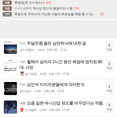
후방)입큰 스시국누나
[15]
계층
ㅇㅎ) 나이키 역사상 최고의 품질이던 시절
[14]
계층
폭염으로 두바이의 가난한 사람의 화장실을 체험 할 수 있는 곳
[3]
기타
두달전쯤 올린 삼전하닉에 대한 글
이슈
2
댓글
암사캐쩔어
Lv.63
조회 144
17:11
휠체어 넘어져 2시간 동안 폭염에 방치된 80
이슈
1
대, 사망
댓글
슬기로움
Lv.92
조회 179
17:10
김민석 지지자분들에게 의아한것
이슈
1
댓글
갈마갈마
Lv.80
조회 165
17:09
요즘 일본 애니산업 판도를 바꾸었다는 작품.
계층
2
댓글
전자팔찌
Lv.93
조회 284
17:09