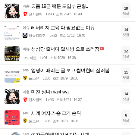
요즘 19금 떡툰 도입부 근황..
계층
18
댓글
전자팔찌
Lv.93
조회 2945
16:40
레버리지 교육 다 필요없는 이유
이슈
14
댓글
하늘값람쥐
Lv.82
조회 1712
16:40
성심당 줄서다 열사병 으로 쓰러짐
이슈
12
댓글
고도비만
Lv.91
조회 1039
16:38
엉덩이 때리는 글 보고 썸녀한테 질러봄
유머
11
댓글
풀소유
Lv.86
조회 1979
16:38
미친 성녀.manhwa
계층
14
댓글
전자팔찌
Lv.93
조회 1671
16:37
세계 여자 가슴 크기 순위
유머
6
댓글
풀소유
Lv.86
조회 2073
16:35
여자들한테 인기 많다는 시계
계층