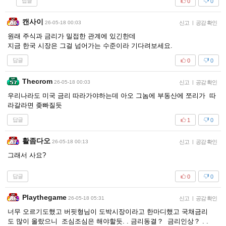
답글
0
0
캔사이
26-05-18 00:03
신고
|
공감 확인
원래 주식과 금리가 밀접한 관계에 있긴한데
지금 한국 시장은 그걸 넘어가는 수준이라 기다려보세요.
답글
0
0
Thecrom
26-05-18 00:03
신고
|
공감 확인
우리나라도 미국 금리 따라가야하는데 아오 그놈에 부동산에 쪼리가 따
라갈라면 좆빠질듯
답글
1
0
활좀다오
26-05-18 00:13
신고
|
공감 확인
그래서 사요?
답글
0
0
Playthegame
26-05-18 05:31
신고
|
공감 확인
너무 오르기도했고 버핏형님이 도박시장이라고 한마디했고 국채금리
도 많이 올랐으니 조심조심은 해야할듯. . 금리동결？ 금리인상？ . .