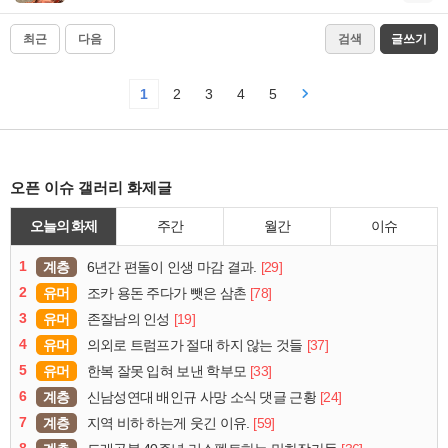
최근
다음
검색
글쓰기
1
2
3
4
5
오픈 이슈 갤러리 화제글
오늘의 화제
주간
월간
이슈
1
계층
[29]
6년간 편돌이 인생 마감 결과.
2
유머
[78]
조카 용돈 주다가 뺏은 삼촌
3
유머
[19]
존잘남의 인성
4
유머
[37]
의외로 트럼프가 절대 하지 않는 것들
5
유머
[33]
한복 잘못 입혀 보낸 학부모
6
계층
[24]
신남성연대 배인규 사망 소식 댓글 근황
7
계층
[59]
지역 비하 하는게 웃긴 이유.