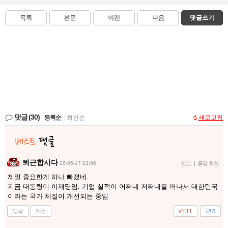
목록
본문
이전
다음
댓글쓰기
댓글
(30)
등록순
|
최신순
새로고침
퇴근합시다
26-05-17 23:06
신고
|
공감 확인
제일 중요한게 하나 빠졌네.
지금 대통령이 이재명임. 기업 실적이 어쩌네 저쩌네를 떠나서 대한민국
이라는 국가 체질이 개선되는 중임
답글
이동
11
0