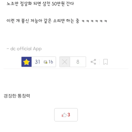
갱장한 통창력
3